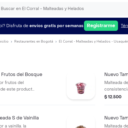
Registrarme
pi?
Disfruta de
envíos gratis por semanas
Tér
icilio
Restaurantes en Bogotá
El Corral - Malteadas y Helados - Usaquén
 Frutos del Bosque
Nuevo Tam
r frutos del
Malteada de
 de este producto
consistenci
tiempo de
variar debi
$ 12.500
ada S de Vainilla
Nuevo Tam
a vainilla. la
Malteada de