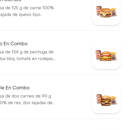
a de 125 g de carne 100%
 tajada de queso tipo
papas callejera, salsa blanca,
mate y mostaza en pan ajonjolí
ral medianas + bebida PET
llo En Combo
a de 154 g de pechuga de
lsa bbq, tomate en rodajas,
odajas, lechuga y salsa blanca
ianas (corral o cascos) +
ble En Combo
a de dos carnes de 90 g
0% de res, dos tajadas de
ozzarella, cebolla grillé,
huga y salsa blanca en pan
apas medianas (Corral o
ebida PET