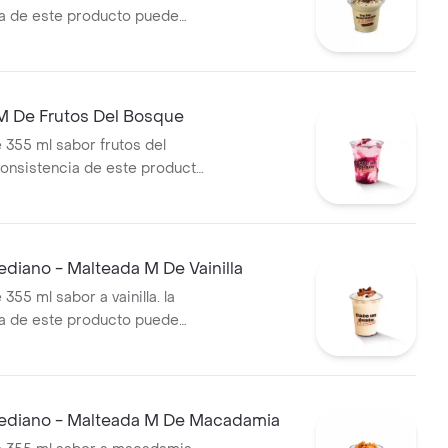
a de este producto puede
do al tiempo de entrega
M De Frutos Del Bosque
 355 ml sabor frutos del
consistencia de este producto
r debido al tiempo de
diano - Malteada M De Vainilla
355 ml sabor a vainilla. la
a de este producto puede
do al tiempo de entrega.
diano - Malteada M De Macadamia