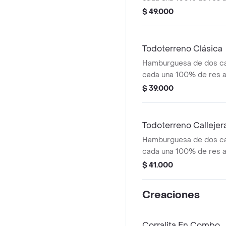
salsa bbq, tocineta, que
$ 49.000
papas callejera y salsas
medianas(corral o casc
Todoterreno Clásica
Hamburguesa de dos ca
cada una 100% de res a 
salsa bbq, queso mozzar
$ 39.000
tomate en rodajas, cebo
salsas
Todoterreno Callejer
Hamburguesa de dos ca
cada una 100% de res a 
salsa bbq, tocineta, que
$ 41.000
papas callejera, salsa b
mostaza en pan ajonjolí
Creaciones
Corralita En Combo