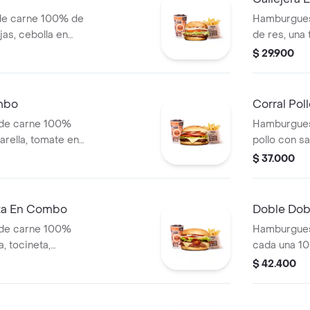
de carne 100% de
Hamburgues
jas, cebolla en
de res, una
blanca y salsa de
mozzarella, 
$ 29.900
s (corral o
salsa de to
+ papas Cor
mbo
Corral Po
 de carne 100%
Hamburgues
arella, tomate en
pollo con sa
jas, lechuga y
cebolla en r
$ 37.000
 (corral o
+ papas med
bebida pet
eta En Combo
Doble Do
 de carne 100%
Hamburgues
, tocineta,
cada una 10
lla en rodajas,
queso tipo m
$ 42.400
s + papas medianas
tomate, lec
ida
ajonjolí + p
cascos) + b