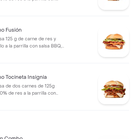
tocineta, queso mozzarella,
lechuga, tomate, cebolla, salsa
sa de tomate y mostaza en pan
s Corral medianas + bebida
no Fusión
 125 g de carne de res y
lo a la parrilla con salsa BBQ,
eso mozzarella, pepinillos,
bolla y salsa miel mostaza en
o Tocineta Insignia
a de dos carnes de 125g
0% de res a la parrilla con
tocineta, queso mozzarella,
lechuga, tomate, cebolla, salsa
sa de tomate y mostaza en pan
 En Combo