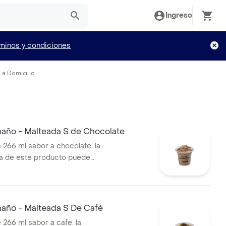
Ingreso
minos y condiciones
 a Domicilio
año - Malteada S de Chocolate
 266 ml sabor a chocolate. la
a de este producto puede
do al tiempo de entrega.
año - Malteada S De Café
 266 ml sabor a cafe. la