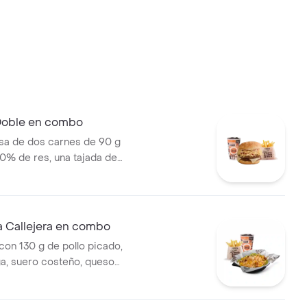
 Doble en combo
a de dos carnes de 90 g
0% de res, una tajada de
ozzarella, papas callejera,
a, salsa de tomate y mostaza
jolí + papas Corral medianas +
 Callejera en combo
on 130 g de pollo picado,
ga, suero costeño, queso
sa BBQ, salsa Corral, salsa
callejera. + papas Corral