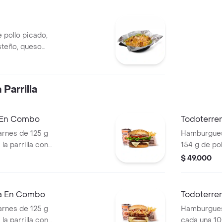
 pollo picado,
steño, queso
a Corral, salsa
Parrilla
a En Combo
Todoterre
rnes de 125 g
Hamburguesa
la parrilla con
154 g de pol
ella, lechuga,
tocineta, qu
$ 49.000
s + papas
lechuga, ce
os) + bebida
pan papa + 
cascos) + b
ra En Combo
Todoterre
rnes de 125 g
Hamburgues
la parrilla con
cada una 10