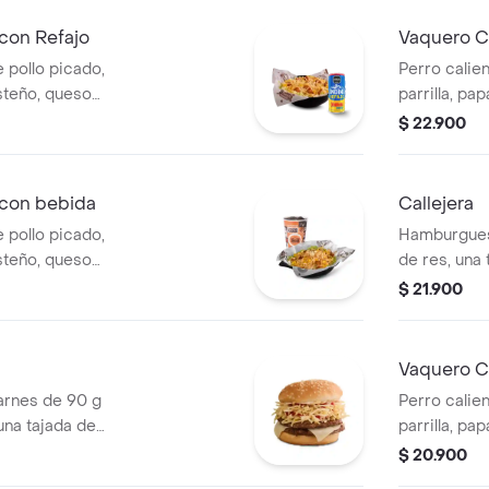
medianas +
con Refajo
Vaquero C
 pollo picado,
Perro calien
steño, queso
parrilla, pa
a Corral, salsa
salsa blanc
$ 22.900
Refajo en lata
en pan perr
 con bebida
Callejera
 pollo picado,
Hamburgues
steño, queso
de res, una
a Corral, salsa
mozzarella, 
$ 21.900
 bebida PET
salsa de to
Vaquero Ca
rnes de 90 g
Perro calien
una tajada de
parrilla, pa
apas callejera,
salsa blanc
$ 20.900
tomate y mostaza
en pan perr