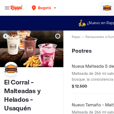
Bogotá
¿Nuevo en Rap
Rappi
Restaurantes a Dom
Postres
Nueva Malteada S de
Malteada de 266 ml sabo
bosque. la consistencia
El Corral -
puede variar debido al 
$ 12.500
Malteadas y
entrega.
Helados -
Nuevo Tamaño - Malte
Usaquén
Malteada de 266 ml sabor 