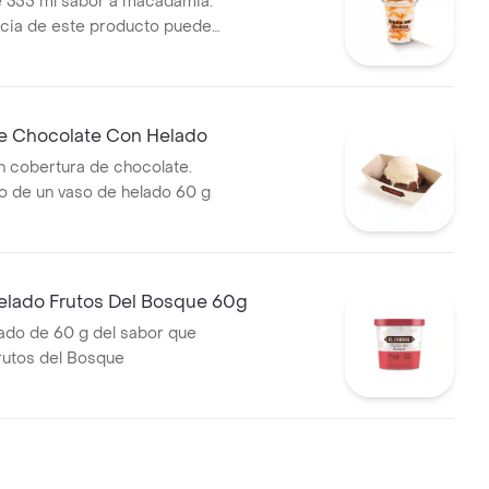
 355 ml sabor a macadamia.
ncia de este producto puede
do al tiempo de entrega.
e Chocolate Con Helado
 cobertura de chocolate.
 de un vaso de helado 60 g
elado Frutos Del Bosque 60g
ado de 60 g del sabor que
Frutos del Bosque