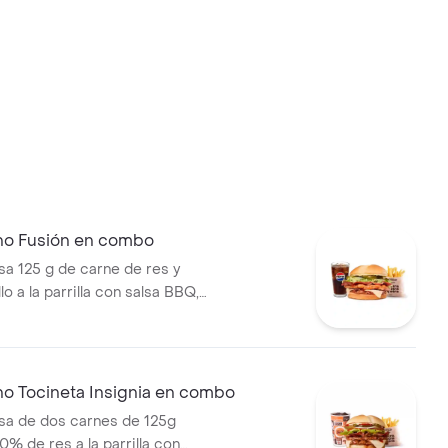
no Fusión en combo
 125 g de carne de res y
lo a la parrilla con salsa BBQ,
eso mozzarella, pepinillos,
bolla y salsa miel mostaza en
papas medianas (Corral o
ebida PET
no Tocineta Insignia en combo
a de dos carnes de 125g
0% de res a la parrilla con