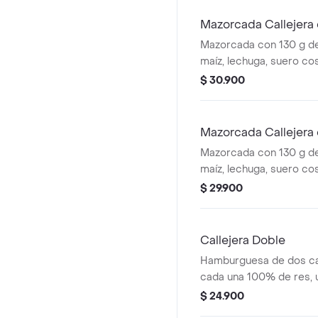
cascos) + bebida PET
Mazorcada Callejera 
Mazorcada con 130 g de
maíz, lechuga, suero co
costeño, salsa BBQ, sals
$ 30.900
piña y papa callejera. + 
Mazorcada Callejera
Mazorcada con 130 g de
maíz, lechuga, suero co
costeño, salsa BBQ, sals
$ 29.900
piña y papa callejera. +
Callejera Doble
Hamburguesa de dos ca
cada una 100% de res, 
queso tipo mozzarella, p
$ 24.900
salsa blanca, salsa de 