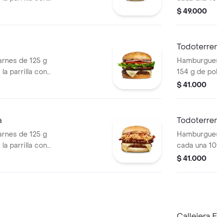
so mozzarella,
salsa BBQ, 
$ 49.000
 + papas
pepinillos, 
os) + bebida
blanca, sal
papa + papa
Todoterre
PET
rnes de 125 g
Hamburguesa
la parrilla con
154 g de pol
ella, lechuga,
tocineta, qu
$ 41.000
lla en rodajas y
lechuga, ce
pan papa
a
Todoterren
rnes de 125 g
Hamburgues
la parrilla con
cada una 10
so mozzarella,
salsa BBQ, 
$ 41.000
lanca, salsa bbq y
pepinillos, 
blanca, sal
papa
Callejera