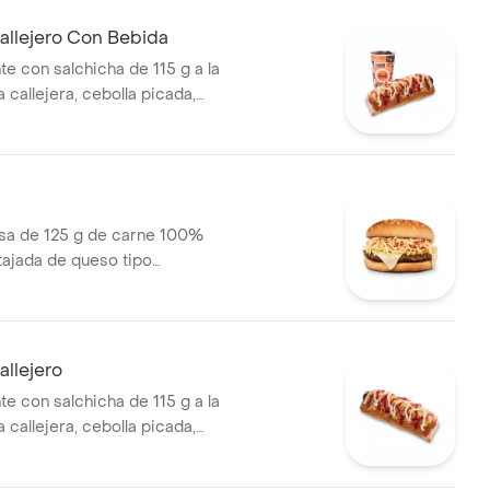
 bebida PET
allejero Con Bebida
te con salchicha de 115 g a la
pa callejera, cebolla picada,
a, salsa de tomate y mostaza
o + bebida PET
a de 125 g de carne 100%
 tajada de queso tipo
papas callejera, salsa blanca,
mate y mostaza en pan ajonjolí
llejero
te con salchicha de 115 g a la
pa callejera, cebolla picada,
a, salsa de tomate y mostaza
o