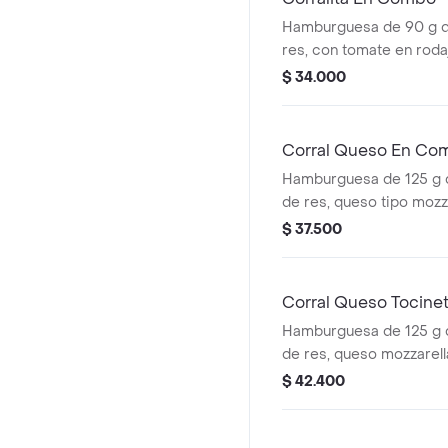
Hamburguesa de 90 g 
res, con tomate en roda
rodajas, lechuga, salsa 
$ 34.000
tomate + papas mediana
cascos) + bebida pet
Corral Queso En Co
Hamburguesa de 125 g
de res, queso tipo mozz
rodajas, cebolla en roda
$ 37.500
salsas + papas medianas
cascos) + bebida pet
Corral Queso Tocin
Hamburguesa de 125 g
de res, queso mozzarella
tomate en rodajas, cebo
$ 42.400
lechuga fresca y salsa
(corral o cascos) + beb