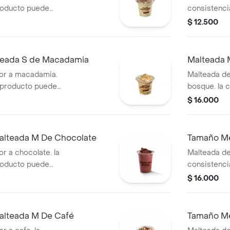
roducto puede
consistenci
 de entrega.
variar debi
$ 12.500
teada S de Macadamia
Malteada 
or a macadamia.
Malteada de
e producto puede
bosque. la 
 de entrega.
puede varia
$ 16.000
entrega.
alteada M De Chocolate
Tamaño Me
r a chocolate. la
Malteada de 
roducto puede
consistenci
 de entrega.
variar debi
$ 16.000
alteada M De Café
Tamaño Me