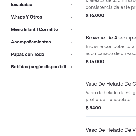
Malteada de 355 ml sabo
Ensaladas
consistencia de este p
variar debido al tiempo
$ 16.000
Wraps Y Otros
Menu Infantil Corralito
Brownie De Arequip
Acompañamientos
Brownie con cobertura 
acompañado de un vaso
Papas con Todo
$ 15.000
Bebidas (según disponibilidad)
Vaso De Helado De 
Vaso de helado de 60 g
prefieras - chocolate
$ 5400
Vaso De Helado De Va