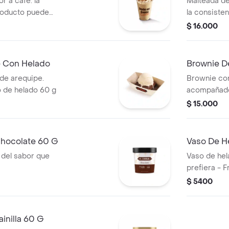
r a cafe. la
Malteada de
roducto puede
la consiste
 de entrega
variar debi
$ 16.000
e Con Helado
Brownie D
de arequipe.
Brownie con
 de helado 60 g
acompañado
$ 15.000
Chocolate 60 G
Vaso De H
 del sabor que
Vaso de hel
prefiera - 
$ 5400
inilla 60 G