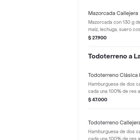
en pan ajonjolí
Mazorcada Callejera
Mazorcada con 130 g de
maíz, lechuga, suero co
costeño, salsa BBQ, sals
$ 27.900
piña y papa callejera.
Todoterreno a La 
Todoterreno Clásic
Hamburguesa de dos ca
cada una 100% de res a 
salsa bbq, queso mozzar
$ 47.000
tomate, cebolla y salsa
medianas (corral o casc
Todoterreno Calleje
Hamburguesa de dos ca
cada una 100% de res a 