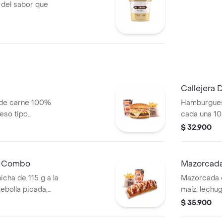
 del sabor que
Callejera
 de carne 100%
Hamburgues
ueso tipo
cada una 10
era, salsa blanca,
queso tipo m
$ 32.900
za en pan ajonjolí
salsa blanc
s + bebida PET
en pan ajon
bebida PET
n Combo
Mazorcada
icha de 115 g a la
Mazorcada c
 cebolla picada,
maíz, lechu
tomate y mostaza
costeño, sal
$ 35.900
edianas (Corral o
piña y papa 