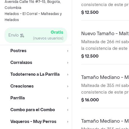
Avenida Calle 116 #7-15, Bogota,
consistencia de este p
Colombia
variar debido al tiempo
$ 12.500
Helados - El Corral - Malteadas y
Helados
Gratis
Nuevo Tamaño - Mal
Envío
(nuevos usuarios)
Malteada de 266 ml sab
la consistencia de est
Postres
variar debido al tiempo
$ 12.500
Corralazos
Todoterreno a La Parrilla
Tamaño Mediano - M
Malteada de 355 ml sabo
Creaciones
consistencia de este p
Parrilla
variar debido al tiempo
$ 16.000
Combo para el Combo
Tamaño Mediano - M
Vaqueros - Muy Perros