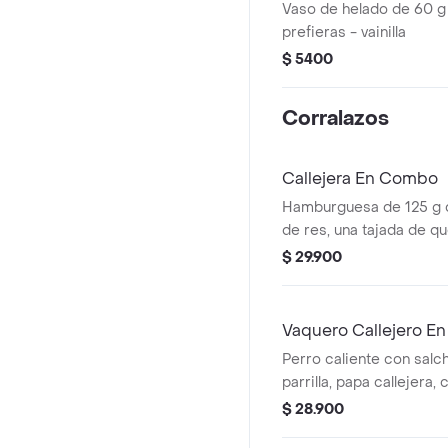
Vaso de helado de 60 g
prefieras - vainilla
$ 5400
Corralazos
Callejera En Combo
Hamburguesa de 125 g
de res, una tajada de q
mozzarella, papas callej
$ 29.900
salsa de tomate y mosta
+ papas Corral mediana
Vaquero Callejero E
Perro caliente con salch
parrilla, papa callejera,
salsa blanca, salsa de 
$ 28.900
en pan perro + papas m