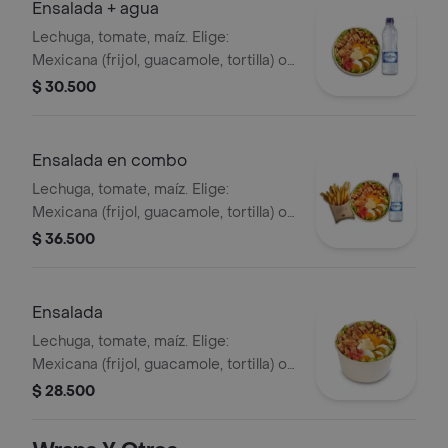
Ensalada + agua
Lechuga, tomate, maíz. Elige:
Mexicana (frijol, guacamole, tortilla) o
Campestre (quesos, huevo, pepinillos)
$ 30.500
+ aderezo y adiciona la proteína que
prefieras (puede tener trazas de
alimentos de origen animal) + agua
Ensalada en combo
Lechuga, tomate, maíz. Elige:
Mexicana (frijol, guacamole, tortilla) o
Campestre (quesos, huevo, pepinillos)
$ 36.500
+ aderezo y adiciona la proteína que
prefieras (puede tener trazas de
alimentos de origen animal) + papas
Ensalada
medianas + bebida PET
Lechuga, tomate, maíz. Elige:
Mexicana (frijol, guacamole, tortilla) o
Campestre (quesos, huevo, pepinillos)
$ 28.500
+ aderezo y adiciona la proteína que
prefieras (puede tener trazas de