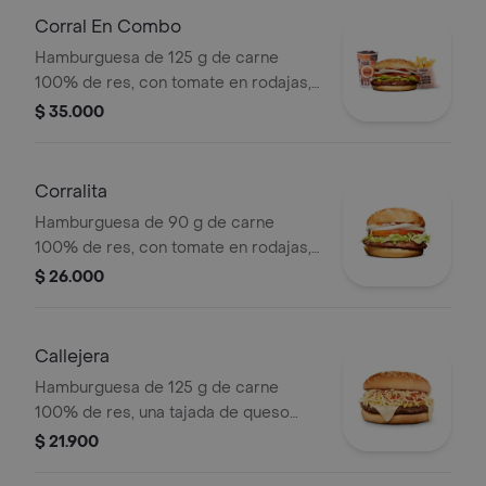
bebida pet
Corral En Combo
Hamburguesa de 125 g de carne
100% de res, con tomate en rodajas,
cebolla en rodajas, lechuga y salsas
$ 35.000
en pan ajonjolí + papas medianas
(corral o cascos) + bebida pet.
Corralita
Hamburguesa de 90 g de carne
100% de res, con tomate en rodajas,
cebolla en rodajas, lechuga, salsa
$ 26.000
blanca y salsa de tomate en pan
ajonjolí
Callejera
Hamburguesa de 125 g de carne
100% de res, una tajada de queso
tipo mozzarella, papas callejera, salsa
$ 21.900
blanca, salsa de tomate y mostaza en