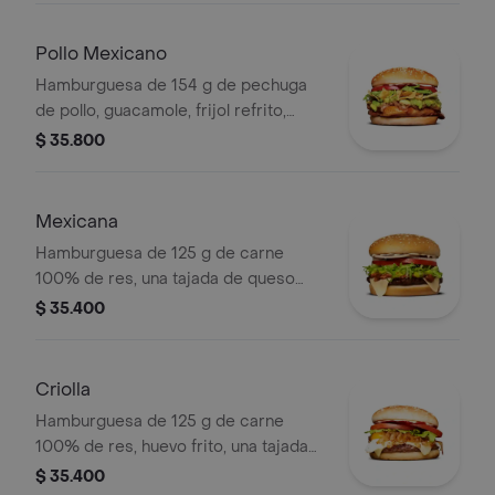
ajonjolí
Pollo Mexicano
Hamburguesa de 154 g de pechuga
de pollo, guacamole, frijol refrito,
tortillas de maíz, tomate, lechuga y
$ 35.800
salsa blanca en pan ajonjolí
Mexicana
Hamburguesa de 125 g de carne
100% de res, una tajada de queso
tipo mozzarella, guacamole, fríjol
$ 35.400
refrito, tomate en rodajas, cebolla en
rodajas, lechuga y salsa blanca
Criolla
Hamburguesa de 125 g de carne
100% de res, huevo frito, una tajada
de queso tipo mozzarella, cebolla
$ 35.400