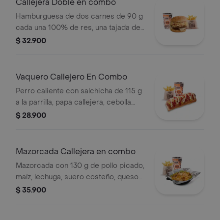
Callejera Doble en combo
Hamburguesa de dos carnes de 90 g
cada una 100% de res, una tajada de
queso tipo mozzarella, papas
$ 32.900
callejera, salsa blanca, salsa de
tomate y mostaza en pan ajonjolí +
papas Corral medianas + bebida PET
Vaquero Callejero En Combo
Perro caliente con salchicha de 115 g
a la parrilla, papa callejera, cebolla
picada, salsa blanca, salsa de tomate
$ 28.900
y mostaza en pan perro + papas
medianas (Corral o cascos) + bebida
PET
Mazorcada Callejera en combo
Mazorcada con 130 g de pollo picado,
maíz, lechuga, suero costeño, queso
costeño, salsa BBQ, salsa Corral,
$ 35.900
salsa piña y papa callejera. + papas
Corral medianas + bebida PET