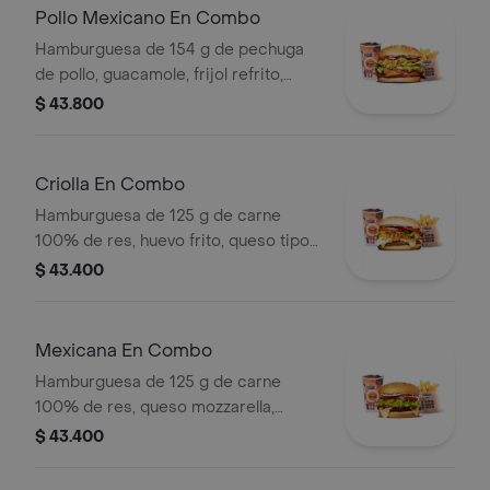
pet
Pollo Mexicano En Combo
Hamburguesa de 154 g de pechuga
de pollo, guacamole, frijol refrito,
tortillas de maíz, tomate, lechuga y
$ 43.800
salsa blanca + papas medianas (corral
o cascos) + bebida pet
Criolla En Combo
Hamburguesa de 125 g de carne
100% de res, huevo frito, queso tipo
mozzarella, cebolla grillé, tomate en
$ 43.400
rodajas, lechuga y salsas + papas
medianas (corral o cascos) + bebida
pet
Mexicana En Combo
Hamburguesa de 125 g de carne
100% de res, queso mozzarella,
guacamole, fríjol refrito, tomate,
$ 43.400
cebolla, lechuga y salsa blanca +
papas medianas (corral o cascos) +