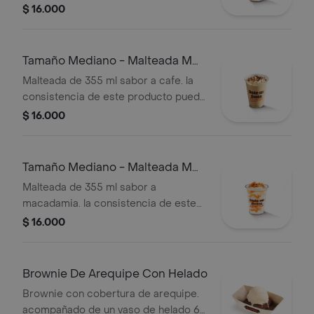
variar debido al tiempo de entrega.
$ 16.000
Tamaño Mediano - Malteada M
De Café
Malteada de 355 ml sabor a cafe. la
consistencia de este producto puede
variar debido al tiempo de entrega
$ 16.000
Tamaño Mediano - Malteada M
De Macadamia
Malteada de 355 ml sabor a
macadamia. la consistencia de este
producto puede variar debido al
$ 16.000
tiempo de entrega.
Brownie De Arequipe Con Helado
Brownie con cobertura de arequipe.
acompañado de un vaso de helado 60