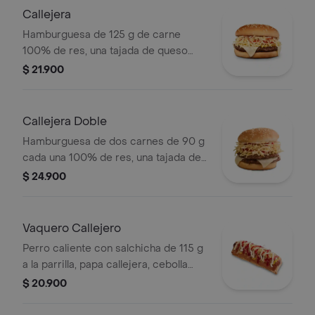
Callejera
Hamburguesa de 125 g de carne
100% de res, una tajada de queso
tipo mozzarella, papas callejera, salsa
$ 21.900
blanca, salsa de tomate y mostaza en
pan ajonjolí
Callejera Doble
Hamburguesa de dos carnes de 90 g
cada una 100% de res, una tajada de
queso tipo mozzarella, papas
$ 24.900
callejera, salsa blanca, salsa de
tomate y mostaza en pan ajonjolí
Vaquero Callejero
Perro caliente con salchicha de 115 g
a la parrilla, papa callejera, cebolla
picada, salsa blanca, salsa de tomate
$ 20.900
y mostaza en pan perro