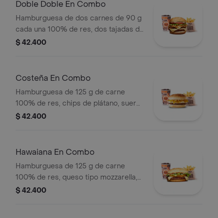
bebida
Doble Doble En Combo
Hamburguesa de dos carnes de 90 g
cada una 100% de res, dos tajadas de
queso tipo mozzarella, cebolla grillé,
$ 42.400
tomate, lechuga y salsa blanca en pan
ajonjolí + papas medianas (Corral o
cascos) + bebida PET
Costeña En Combo
Hamburguesa de 125 g de carne
100% de res, chips de plátano, suero,
queso costeño rallado y salsa blanca
$ 42.400
en pan ajonjolí + papas medianas
(corral o cascos) + bebida pet
Hawaiana En Combo
Hamburguesa de 125 g de carne
100% de res, queso tipo mozzarella,
piña, lechuga, salsa blanca y salsa de
$ 42.400
tomate en pan ajonjolí + papas
medianas (corral o cascos) + bebida