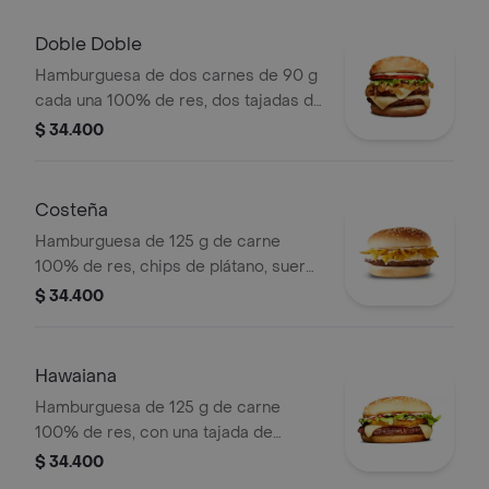
lechuga fresca y salsas en pan ajonjolí
Doble Doble
Hamburguesa de dos carnes de 90 g
cada una 100% de res, dos tajadas de
queso tipo mozzarella, cebolla grillé,
$ 34.400
tomate, lechuga y salsa blanca en pan
ajonjolí
Costeña
Hamburguesa de 125 g de carne
100% de res, chips de plátano, suero,
queso costeño rallado y salsa blanca
$ 34.400
en pan ajonjolí
Hawaiana
Hamburguesa de 125 g de carne
100% de res, con una tajada de
queso tipo mozzarella, piña, lechuga,
$ 34.400
salsa blanca y salsa de tomate en pan