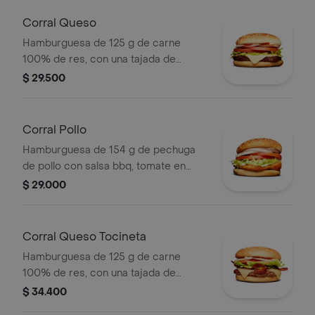
pan ajonjolí
Corral Queso
Hamburguesa de 125 g de carne
100% de res, con una tajada de
queso tipo mozzarella, tomate en
$ 29.500
rodajas, cebolla en rodajas, lechuga,
salsa blanca, salsa de tomate y
mostaza
Corral Pollo
Hamburguesa de 154 g de pechuga
de pollo con salsa bbq, tomate en
rodajas, cebolla en rodajas, lechuga y
$ 29.000
salsa blanca en pan ajonjolí
Corral Queso Tocineta
Hamburguesa de 125 g de carne
100% de res, con una tajada de
queso tipo mozzarella, tocineta,
$ 34.400
tomate en rodajas, cebolla en rodajas,