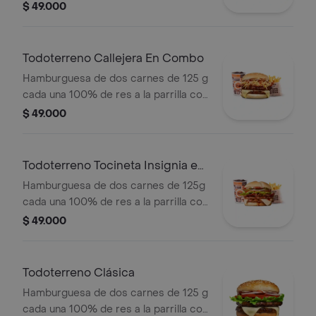
BBQ, tocineta, queso mozzarella,
$ 49.000
pepinillos, lechuga, cebolla y salsa
miel mostaza en pan papa + papas
medianas (Corral o cascos) + bebida
Todoterreno Callejera En Combo
PET
Hamburguesa de dos carnes de 125 g
cada una 100% de res a la parrilla con
salsa bbq, tocineta, queso mozzarella,
$ 49.000
papas callejera y salsas + papas
medianas(corral o cascos) + bebida
Todoterreno Tocineta Insignia en
combo
Hamburguesa de dos carnes de 125g
cada una 100% de res a la parrilla con
salsa BBQ, tocineta, queso
$ 49.000
mozzarella, pepinillos, lechuga,
tomate, cebolla, salsa blanca, salsa de
tomate y mostaza en pan papa +
Todoterreno Clásica
papas Corral medianas + bebida PET
Hamburguesa de dos carnes de 125 g
cada una 100% de res a la parrilla con