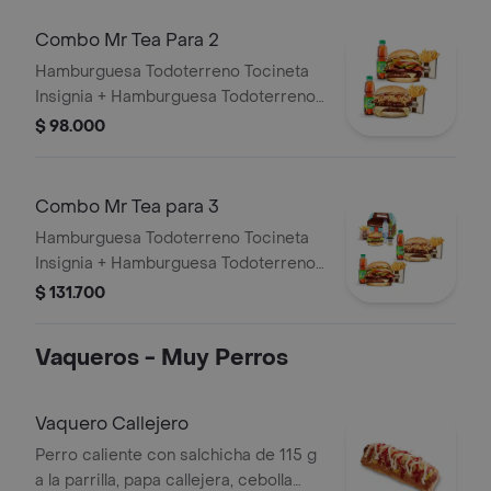
Combo Mr Tea Para 2
Hamburguesa Todoterreno Tocineta
Insignia + Hamburguesa Todoterreno
Callejera + 2 papas grandes + 2 Mr
$ 98.000
Tea sabor a limón
Combo Mr Tea para 3
Hamburguesa Todoterreno Tocineta
Insignia + Hamburguesa Todoterreno
Callejera + 2 papas grandes + 2 Mr
$ 131.700
Tea sabor a limón + Menú Corralito
Hamburguesa
Vaqueros - Muy Perros
Vaquero Callejero
Perro caliente con salchicha de 115 g
a la parrilla, papa callejera, cebolla