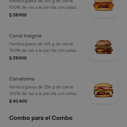
Hamburguesa de 165 g de carne
100% de res a la parrilla con salsa
bbq, tocineta, una tajada de queso
$ 38.900
tipo americano, cebolla grillé y salsa
de tomate en pan ajonjolí
Corral Insignia
Hamburguesa de 165 g de carne
100% de res a la parrilla con salsa
BBQ, tocineta, queso americano,
$ 39.000
pepinillos, lechuga, tomate, cebolla,
salsa blanca, salsa de tomate y
mostaza en pan papa
Corralísima
Hamburguesa de 226 g de carne
100% de res a la parrilla con salsa
bbq, queso mozzarella, tomate en
$ 40.400
rodajas, cebolla en rodajas, lechuga,
salsa blanca, salsa de tomate y
Combo para el Combo
mostaza