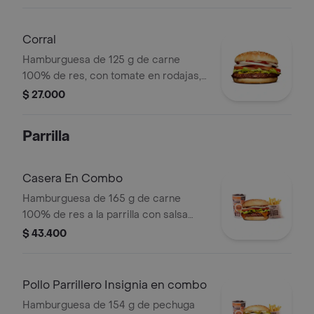
grillé, tomate en rodajas, lechuga,
salsa blanca y salsa de tomate
Corral
Hamburguesa de 125 g de carne
100% de res, con tomate en rodajas,
cebolla en rodajas, lechuga, salsa
$ 27.000
blanca, salsa de tomate y mostaza en
pan ajonjolí
Parrilla
Casera En Combo
Hamburguesa de 165 g de carne
100% de res a la parrilla con salsa
bbq, queso americano, cebolla,
$ 43.400
tomate, lechuga y salsas en pan
ajonjolí + papas medianas (corral o
cascos) + bebida
Pollo Parrillero Insignia en combo
Hamburguesa de 154 g de pechuga