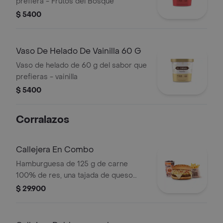
prefiera - Frutos del Bosque
$ 5400
Vaso De Helado De Vainilla 60 G
Vaso de helado de 60 g del sabor que
prefieras - vainilla
$ 5400
Corralazos
Callejera En Combo
Hamburguesa de 125 g de carne
100% de res, una tajada de queso
tipo mozzarella, papas callejera, salsa
$ 29.900
blanca, salsa de tomate y mostaza en
pan ajonjolí + papas Corral medianas
+ bebida PET