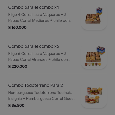
Combo para el combo x4
Elige 4 Corralitas o Vaqueros + 3
Papas Corral Medianas + chile con
carne, guacamole, queso cheddar,
$ 160.000
tocineta y suero + 4 bebidas (Refajo
Andina o Colombiana).
Combo para el combo x6
Elige 6 Corralitas o Vaqueros + 3
Papas Corral Grandes + chile con
carne, guacamole, queso cheddar,
$ 220.000
tocineta y suero + 6 bebidas (Refajo
Andina o Colombiana).
Combo Todoterreno Para 2
Hamburguesa Todoterreno Tocineta
Insignia + Hamburguesa Corral Queso
+ 2 papas grandes + 2 bebidas
$ 86.500