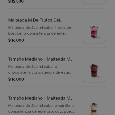
producto puede variar debido al
$ 12.500
tiempo de entrega.
Malteada M De Frutos Del
Bosque
Malteada de 355 ml sabor frutos del
bosque. la consistencia de este
producto puede variar debido al
$ 16.000
tiempo de entrega.
Tamaño Mediano - Malteada M
De Chocolate
Malteada de 355 ml sabor a
chocolate. la consistencia de este
producto puede variar debido al
$ 16.000
tiempo de entrega.
Tamaño Mediano - Malteada M
De Vainilla
Malteada de 355 ml sabor a vainilla. la
consistencia de este producto puede