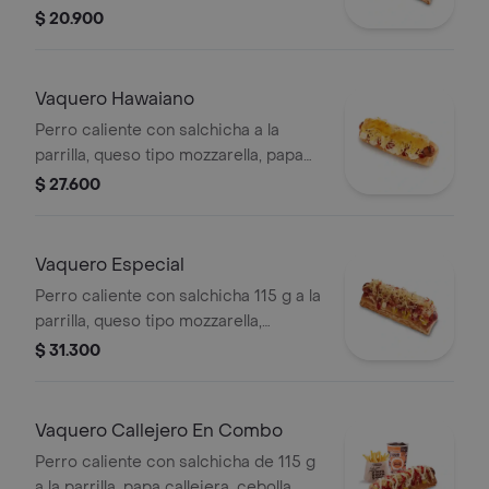
picada, salsa blanca, salsa de tomate
$ 20.900
y mostaza en pan perro
Vaquero Hawaiano
Perro caliente con salchicha a la
parrilla, queso tipo mozzarella, papa
callejera, piña, salsa blanca y salsa de
$ 27.600
tomate en pan perro
Vaquero Especial
Perro caliente con salchicha 115 g a la
parrilla, queso tipo mozzarella,
tocineta picada, papa callejera,
$ 31.300
cebolla picada, salsa blanca, salsa de
tomate y mostaza en pan perro
Vaquero Callejero En Combo
Perro caliente con salchicha de 115 g
a la parrilla, papa callejera, cebolla