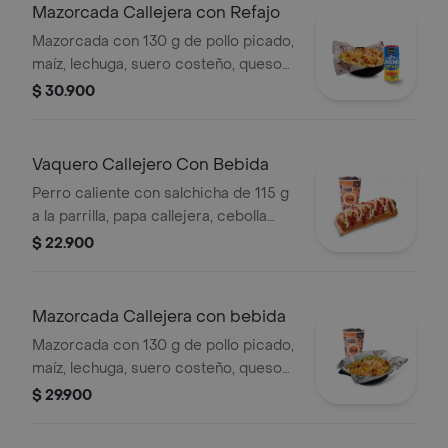
Mazorcada Callejera con Refajo
Mazorcada con 130 g de pollo picado,
maíz, lechuga, suero costeño, queso
costeño, salsa BBQ, salsa Corral,
$ 30.900
salsa piña y papa callejera. + Refajo
en lata
Vaquero Callejero Con Bebida
Perro caliente con salchicha de 115 g
a la parrilla, papa callejera, cebolla
picada, salsa blanca, salsa de tomate
$ 22.900
y mostaza en pan perro + bebida PET
Mazorcada Callejera con bebida
Mazorcada con 130 g de pollo picado,
maíz, lechuga, suero costeño, queso
costeño, salsa BBQ, salsa Corral,
$ 29.900
salsa piña y papa callejera. + bebida
PET