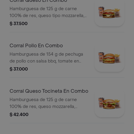
Corral Queso En Combo
Hamburguesa de 125 g de carne
100% de res, queso tipo mozzarella,
tomate en rodajas, cebolla en rodajas,
$ 37.500
lechuga y salsas + papas medianas
(corral o cascos) + bebida pet
Corral Pollo En Combo
Hamburguesa de 154 g de pechuga
de pollo con salsa bbq, tomate en
rodajas, cebolla en rodajas, lechuga y
$ 37.000
salsa blanca + papas medianas (corral
o cascos) + bebida pet
Corral Queso Tocineta En Combo
Hamburguesa de 125 g de carne
100% de res, queso mozzarella,
tocineta, tomate en rodajas, cebolla
$ 42.400
en rodajas, lechuga fresca y salsas +
papas medianas (corral o cascos) +