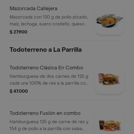
Mazorcada Callejera
Mazorcada con 130 g de pollo picado,
maíz, lechuga, suero costeño, queso
costeño, salsa BBQ, salsa Corral,
$ 27.900
salsa piña y papa callejera.
Todoterreno a La Parrilla
Todoterreno Clásica En Combo
Hamburguesa de dos carnes de 125 g
cada una 100% de res a la parrilla con
salsa bbq, queso mozzarella, lechuga,
$ 47.000
tomate, cebolla y salsas + papas
medianas (corral o cascos) + bebida
Todoterreno Fusión en combo
Hamburguesa 125 g de carne de res y
154 g de pollo a la parrilla con salsa