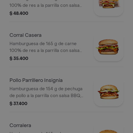
100% de res a la parrilla con salsa
bbq, queso mozzarella, tomate,
$ 48.400
cebolla, lechuga y salsas + papas
medianas (corral o cascos) + bebida
pet
Corral Casera
Hamburguesa de 165 g de carne
100% de res a la parrilla con salsa
bbq, queso americano, cebolla en
$ 35.400
rodajas, tomate en rodajas, lechuga y
salsas en pan ajonjolí
Pollo Parrillero Insignia
Hamburguesa de 154 g de pechuga
de pollo a la parrilla con salsa BBQ,
tocineta, una tajada de queso tipo
$ 37.400
mozzarella, pepinillos, cebolla en
rodajas, lechuga y miel mostaza en
pan papa
Corralera