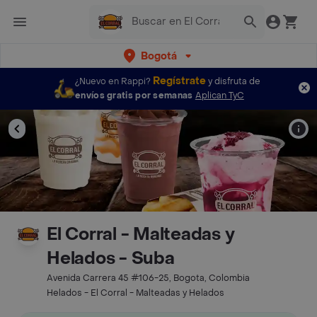
Bogotá
Regístrate
¿Nuevo en Rappi?
y disfruta de
envíos gratis por semanas
Aplican TyC
El Corral - Malteadas y
Helados - Suba
Avenida Carrera 45 #106-25, Bogota, Colombia
Helados - El Corral - Malteadas y Helados