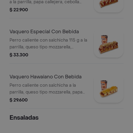
a la parrilla, papa callejera, cebolla
picada, salsa blanca, salsa de tomate
$ 22.900
y mostaza en pan perro + bebida PET
Vaquero Especial Con Bebida
Perro caliente con salchicha 115 g a la
parrilla, queso tipo mozzarella,
tocineta picada, papa callejera,
$ 33.300
cebolla picada, salsa blanca, salsa de
tomate y mostaza en pan perro +
bebida PET
Vaquero Hawaiano Con Bebida
Perro caliente con salchicha a la
parrilla, queso tipo mozzarella, papa
callejera, piña, salsa blanca y salsa de
$ 29.600
tomate en pan perro + bebida pet
Ensaladas