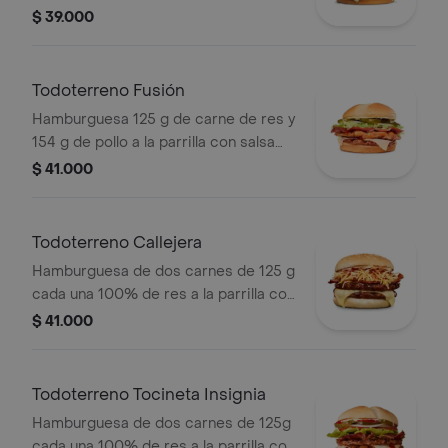
salsa bbq, queso mozzarella, lechuga,
$ 39.000
tomate en rodajas, cebolla en rodajas
y salsas
Todoterreno Fusión
Hamburguesa 125 g de carne de res y
154 g de pollo a la parrilla con salsa
BBQ, tocineta, queso mozzarella,
$ 41.000
pepinillos, lechuga, cebolla y salsa
miel mostaza en pan papa
Todoterreno Callejera
Hamburguesa de dos carnes de 125 g
cada una 100% de res a la parrilla con
salsa bbq, tocineta, queso mozzarella,
$ 41.000
papas callejera, salsa blanca, salsa
bbq y mostaza en pan ajonjolí
Todoterreno Tocineta Insignia
Hamburguesa de dos carnes de 125g
cada una 100% de res a la parrilla con