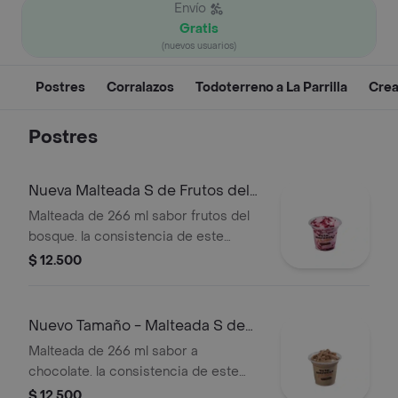
Envío
Gratis
(nuevos usuarios)
Postres
Corralazos
Todoterreno a La Parrilla
Crea
Postres
Nueva Malteada S de Frutos del
Bosque
Malteada de 266 ml sabor frutos del
bosque. la consistencia de este
producto puede variar debido al
$ 12.500
tiempo de entrega.
Nuevo Tamaño - Malteada S de
Chocolate
Malteada de 266 ml sabor a
chocolate. la consistencia de este
producto puede variar debido al
$ 12.500