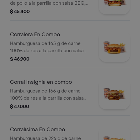
de pollo a la parrilla con salsa BBQ,
tocineta, una tajada de queso tipo
$ 45.400
mozzarella, pepinillos, cebolla en
rodajas, lechuga y miel mostaza en
pan papa + papas medianas (Corral o
Corralera En Combo
cascos) + bebida PET
Hamburguesa de 165 g de carne
100% de res a la parrilla con salsa
bbq, tocineta, queso americano,
$ 46.900
cebolla grillé y salsa de tomate +
papas medianas (corral o cascos) +
bebida pet
Corral Insignia en combo
Hamburguesa de 165 g de carne
100% de res a la parrilla con salsa
BBQ, tocineta, queso americano,
$ 47.000
pepinillos, lechuga, tomate, cebolla,
salsa blanca, salsa de tomate y
mostaza en pan papa + papas Corral
Corralísima En Combo
medianas + bebida PET
Hamburguesa de 226 g de carne