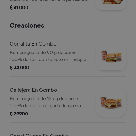
salsa BBQ, tocineta, queso
$ 41.000
mozzarella, pepinillos, lechuga,
tomate, cebolla, salsa blanca, salsa de
Creaciones
tomate y mostaza en pan papa
Corralita En Combo
Hamburguesa de 90 g de carne
100% de res, con tomate en rodajas,
cebolla en rodajas, lechuga, salsa
$ 34.000
blanca y salsa de tomate + papas
medianas (corral o cascos) + bebida
pet
Callejera En Combo
Hamburguesa de 125 g de carne
100% de res, una tajada de queso
tipo mozzarella, papas callejera, salsa
$ 29.900
blanca, salsa de tomate y mostaza en
pan ajonjolí + papas Corral medianas
+ bebida PET