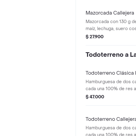
en pan ajonjolí
Mazorcada Callejera
Mazorcada con 130 g de
maíz, lechuga, suero co
costeño, salsa BBQ, sals
$ 27.900
piña y papa callejera.
Todoterreno a La 
Todoterreno Clásic
Hamburguesa de dos ca
cada una 100% de res a 
salsa bbq, queso mozzar
$ 47.000
tomate, cebolla y salsa
medianas (corral o casc
Todoterreno Calleje
Hamburguesa de dos ca
cada una 100% de res a 