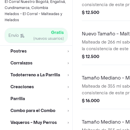
El Corral Nuestro Bogotá, Engativá,
consistencia de este p
Cundinamarca, Colombia
variar debido al tiempo
$ 12.500
Helados - El Corral - Malteadas y
Helados
Gratis
Nuevo Tamaño - Mal
Envío
(nuevos usuarios)
Malteada de 266 ml sab
la consistencia de est
Postres
variar debido al tiempo
$ 12.500
Corralazos
Todoterreno a La Parrilla
Tamaño Mediano - M
Malteada de 355 ml sabo
Creaciones
consistencia de este p
Parrilla
variar debido al tiempo
$ 16.000
Combo para el Combo
Tamaño Mediano - M
Vaqueros - Muy Perros