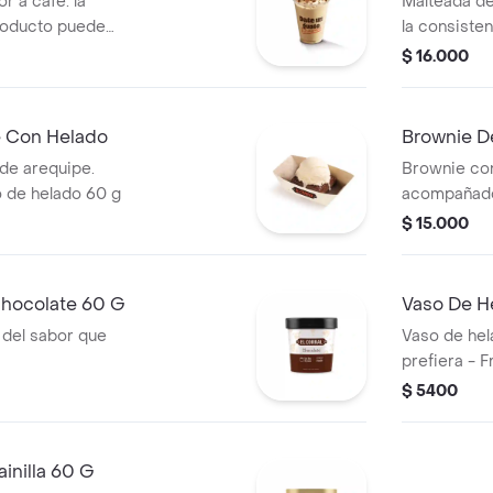
r a cafe. la
Malteada de
roducto puede
la consiste
 de entrega
variar debi
$ 16.000
e Con Helado
Brownie D
de arequipe.
Brownie con
 de helado 60 g
acompañado
$ 15.000
Chocolate 60 G
Vaso De H
 del sabor que
Vaso de hel
prefiera - 
$ 5400
inilla 60 G