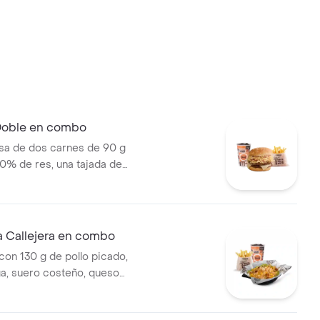
 Doble en combo
a de dos carnes de 90 g
0% de res, una tajada de
ozzarella, papas callejera,
a, salsa de tomate y mostaza
jolí + papas Corral medianas +
 Callejera en combo
on 130 g de pollo picado,
ga, suero costeño, queso
sa BBQ, salsa Corral, salsa
callejera. + papas Corral