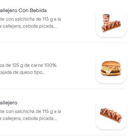
 bebida PET
allejero Con Bebida
te con salchicha de 115 g a la
pa callejera, cebolla picada,
a, salsa de tomate y mostaza
o + bebida PET
a de 125 g de carne 100%
 tajada de queso tipo
papas callejera, salsa blanca,
mate y mostaza en pan ajonjolí
llejero
te con salchicha de 115 g a la
pa callejera, cebolla picada,
a, salsa de tomate y mostaza
o