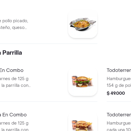
 pollo picado,
steño, queso
a Corral, salsa
Parrilla
a En Combo
Todoterre
rnes de 125 g
Hamburguesa
la parrilla con
154 g de pol
ella, lechuga,
tocineta, qu
$ 49.000
s + papas
lechuga, ce
os) + bebida
pan papa + 
cascos) + b
ra En Combo
Todoterre
rnes de 125 g
Hamburgues
la parrilla con
cada una 10