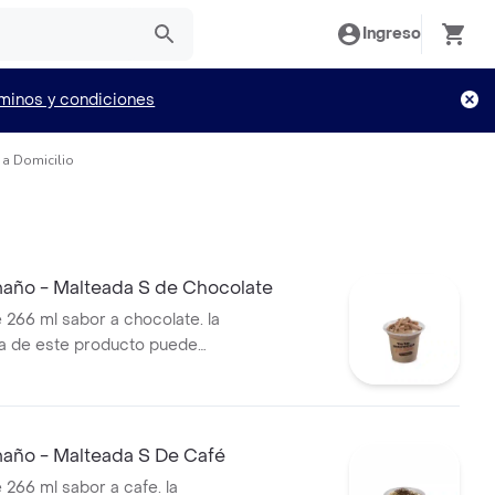
Ingreso
minos y condiciones
 a Domicilio
año - Malteada S de Chocolate
 266 ml sabor a chocolate. la
a de este producto puede
do al tiempo de entrega.
año - Malteada S De Café
 266 ml sabor a cafe. la