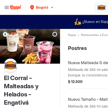
Bogotá
¿Nuevo en Rap
Rappi
Restaurantes a Dom
Postres
Nueva Malteada S de
Malteada de 266 ml sabo
bosque. la consistencia
El Corral -
puede variar debido al 
$ 12.500
Malteadas y
entrega.
Helados -
Nuevo Tamaño - Malte
Engativá
Malteada de 266 ml sabor 