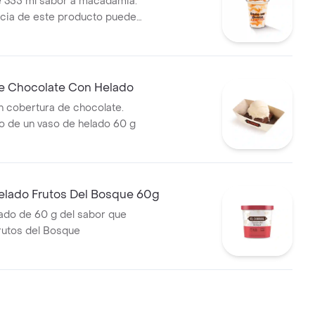
 355 ml sabor a macadamia.
ncia de este producto puede
do al tiempo de entrega.
e Chocolate Con Helado
 cobertura de chocolate.
 de un vaso de helado 60 g
elado Frutos Del Bosque 60g
ado de 60 g del sabor que
Frutos del Bosque