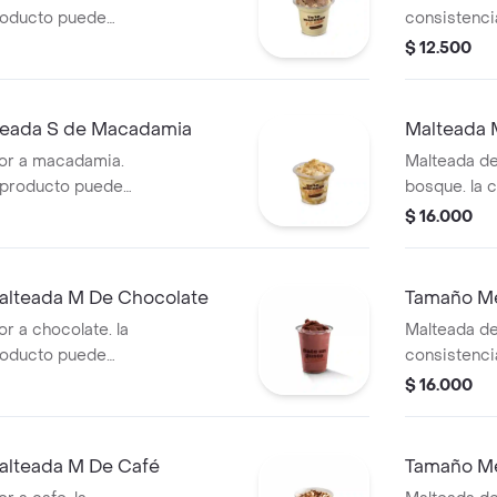
roducto puede
consistenci
 de entrega.
variar debi
$ 12.500
teada S de Macadamia
Malteada 
or a macadamia.
Malteada de
e producto puede
bosque. la 
 de entrega.
puede varia
$ 16.000
entrega.
alteada M De Chocolate
Tamaño Me
r a chocolate. la
Malteada de 
roducto puede
consistenci
 de entrega.
variar debi
$ 16.000
alteada M De Café
Tamaño Me