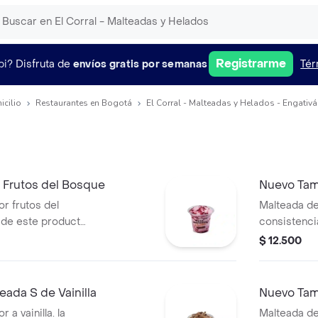
Registrarme
pi?
Disfruta de
envíos gratis por semanas
Tér
icilio
Restaurantes en Bogotá
El Corral - Malteadas y Helados - Engativá
 Frutos del Bosque
Nuevo Tam
r frutos del
Malteada de
 de este producto
consistenci
tiempo de
variar debi
$ 12.500
ada S de Vainilla
Nuevo Tam
a vainilla. la
Malteada de