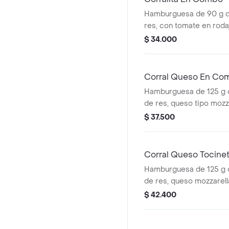
Hamburguesa de 90 g 
res, con tomate en roda
rodajas, lechuga, salsa 
$ 34.000
tomate + papas mediana
cascos) + bebida pet
Corral Queso En Co
Hamburguesa de 125 g
de res, queso tipo mozz
rodajas, cebolla en roda
$ 37.500
salsas + papas medianas
cascos) + bebida pet
Corral Queso Tocin
Hamburguesa de 125 g
de res, queso mozzarella
tomate en rodajas, cebo
$ 42.400
lechuga fresca y salsa
(corral o cascos) + beb