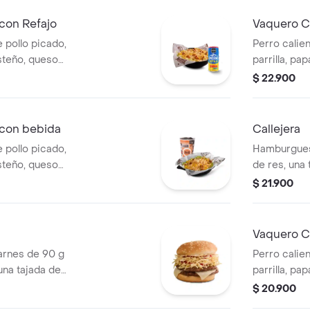
medianas +
con Refajo
Vaquero C
 pollo picado,
Perro calien
steño, queso
parrilla, pa
a Corral, salsa
salsa blanc
$ 22.900
Refajo en lata
en pan perr
 con bebida
Callejera
 pollo picado,
Hamburgues
steño, queso
de res, una
a Corral, salsa
mozzarella, 
$ 21.900
 bebida PET
salsa de to
Vaquero Ca
rnes de 90 g
Perro calien
una tajada de
parrilla, pa
apas callejera,
salsa blanc
$ 20.900
tomate y mostaza
en pan perr