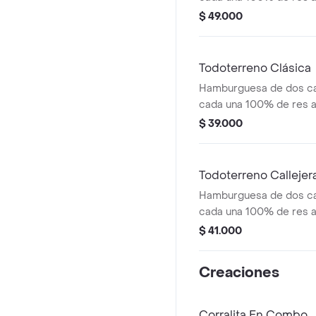
salsa bbq, tocineta, que
$ 49.000
papas callejera y salsas
medianas(corral o casc
Todoterreno Clásica
Hamburguesa de dos ca
cada una 100% de res a 
salsa bbq, queso mozzar
$ 39.000
tomate en rodajas, cebo
salsas
Todoterreno Callejer
Hamburguesa de dos ca
cada una 100% de res a 
salsa bbq, tocineta, que
$ 41.000
papas callejera, salsa b
mostaza en pan ajonjolí
Creaciones
Corralita En Combo