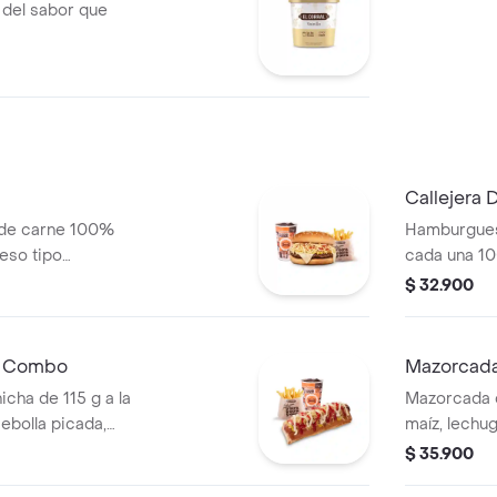
 del sabor que
Callejera
 de carne 100%
Hamburgues
ueso tipo
cada una 10
era, salsa blanca,
queso tipo m
$ 32.900
za en pan ajonjolí
salsa blanc
s + bebida PET
en pan ajon
bebida PET
n Combo
Mazorcada
icha de 115 g a la
Mazorcada c
 cebolla picada,
maíz, lechu
tomate y mostaza
costeño, sal
$ 35.900
edianas (Corral o
piña y papa 