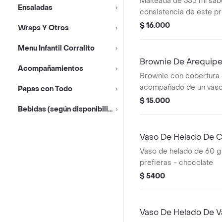
Malteada de 355 ml sabo
Ensaladas
consistencia de este p
variar debido al tiempo
$ 16.000
Wraps Y Otros
Menu Infantil Corralito
Brownie De Arequip
Acompañamientos
Brownie con cobertura 
acompañado de un vaso
Papas con Todo
$ 15.000
Bebidas (según disponibilidad)
Vaso De Helado De 
Vaso de helado de 60 g
prefieras - chocolate
$ 5400
Vaso De Helado De Va