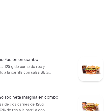
no Fusión en combo
 125 g de carne de res y
lo a la parrilla con salsa BBQ,
eso mozzarella, pepinillos,
bolla y salsa miel mostaza en
papas medianas (Corral o
ebida PET
no Tocineta Insignia en combo
a de dos carnes de 125g
0% de res a la parrilla con