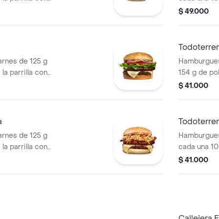
so mozzarella,
salsa BBQ, 
$ 49.000
 + papas
pepinillos, 
os) + bebida
blanca, sal
papa + papa
Todoterre
PET
rnes de 125 g
Hamburguesa
la parrilla con
154 g de pol
ella, lechuga,
tocineta, qu
$ 41.000
lla en rodajas y
lechuga, ce
pan papa
a
Todoterren
rnes de 125 g
Hamburgues
la parrilla con
cada una 10
so mozzarella,
salsa BBQ, 
$ 41.000
lanca, salsa bbq y
pepinillos, 
blanca, sal
papa
Callejera