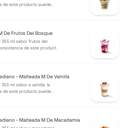
a de este producto puede
do al tiempo de entrega
M De Frutos Del Bosque
 355 ml sabor frutos del
consistencia de este producto
r debido al tiempo de
diano - Malteada M De Vainilla
355 ml sabor a vainilla. la
a de este producto puede
do al tiempo de entrega.
diano - Malteada M De Macadamia