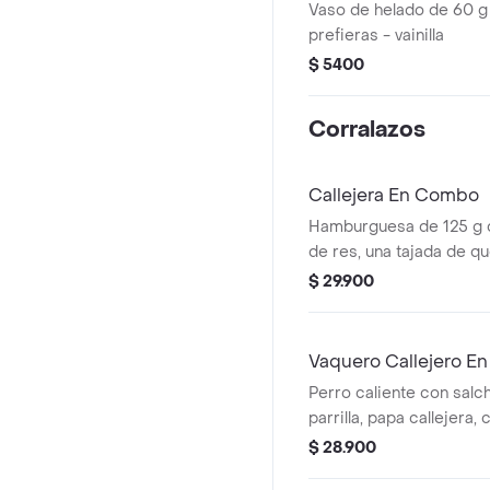
Vaso de helado de 60 g
prefieras - vainilla
$ 5400
Corralazos
Callejera En Combo
Hamburguesa de 125 g
de res, una tajada de q
mozzarella, papas callej
$ 29.900
salsa de tomate y mosta
+ papas Corral mediana
Vaquero Callejero E
Perro caliente con salch
parrilla, papa callejera,
salsa blanca, salsa de 
$ 28.900
en pan perro + papas m