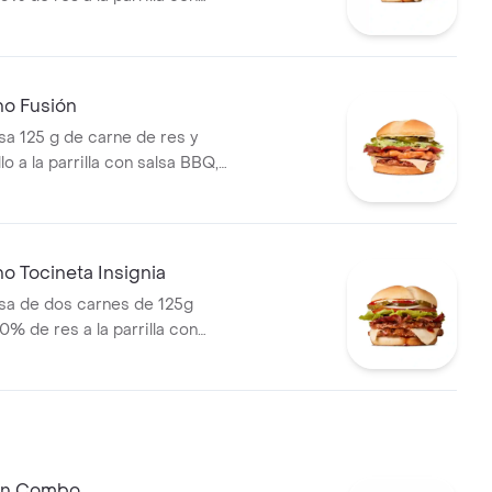
tocineta, queso mozzarella,
lechuga, tomate, cebolla, salsa
sa de tomate y mostaza en pan
s Corral medianas + bebida
no Fusión
 125 g de carne de res y
lo a la parrilla con salsa BBQ,
eso mozzarella, pepinillos,
bolla y salsa miel mostaza en
o Tocineta Insignia
a de dos carnes de 125g
0% de res a la parrilla con
tocineta, queso mozzarella,
lechuga, tomate, cebolla, salsa
sa de tomate y mostaza en pan
 En Combo