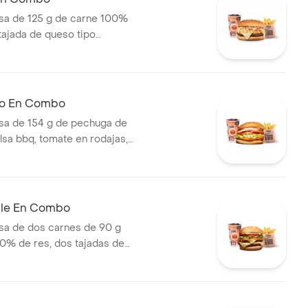
a de 125 g de carne 100%
 tajada de queso tipo
papas callejera, salsa blanca,
mate y mostaza en pan ajonjolí
ral medianas + bebida PET
llo En Combo
a de 154 g de pechuga de
lsa bbq, tomate en rodajas,
odajas, lechuga y salsa blanca
ianas (corral o cascos) +
ble En Combo
a de dos carnes de 90 g
0% de res, dos tajadas de
ozzarella, cebolla grillé,
huga y salsa blanca en pan
apas medianas (Corral o
ebida PET