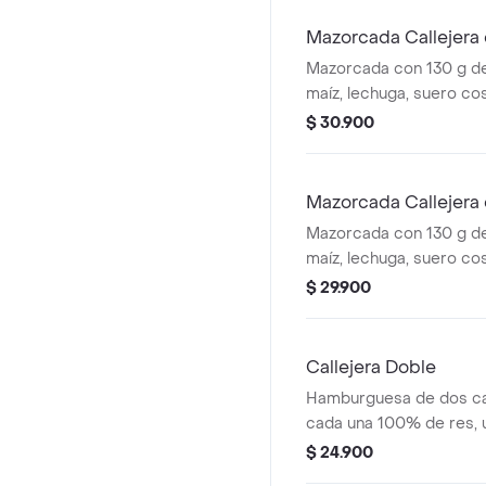
cascos) + bebida PET
Mazorcada Callejera 
Mazorcada con 130 g de
maíz, lechuga, suero co
costeño, salsa BBQ, sals
$ 30.900
piña y papa callejera. + 
Mazorcada Callejera
Mazorcada con 130 g de
maíz, lechuga, suero co
costeño, salsa BBQ, sals
$ 29.900
piña y papa callejera. +
Callejera Doble
Hamburguesa de dos ca
cada una 100% de res, 
queso tipo mozzarella, p
$ 24.900
salsa blanca, salsa de 