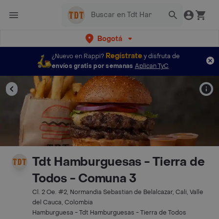
Bogotá
Regístrate
¿Nuevo en Rappi?
y disfruta de
envíos gratis por semanas
Aplican TyC
Tdt Hamburguesas - Tierra de
Todos - Comuna 3
Cl. 2 Oe. #2, Normandia Sebastian de Belalcazar, Cali, Valle
del Cauca, Colombia
Hamburguesa - Tdt Hamburguesas - Tierra de Todos