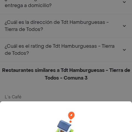
entrega a domicilio?
¿Cuál es la dirección de Tdt Hamburguesas -
Tierra de Todos?
¿Cuál es el rating de Tdt Hamburguesas - Tierra
de Todos?
Restaurantes similares a Tdt Hamburguesas - Tierra de
Todos - Comuna 3
L´s Café
Philippe
Baskin Robbins
La Cesta