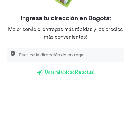
Mercari - Postres
Ingresa tu dirección en Bogotá:
Myriam Camhi Co
Mejor servicio, entregas más rápidas y los precios
Magnifique
más convenientes!
Empanaditas de Pipian - Empanadas
Desayunadero de la 42
Luisa Postres
Usar mi ubicación actual
Sopitas y Frijoladas
Subway
En los mas de 120 opiniones de clientes de Rappi fueron
realizadas pidiendo a domicilio de Tdt Hamburguesas -
Tierra de Todos en Cali y lo calificaron con un promedio