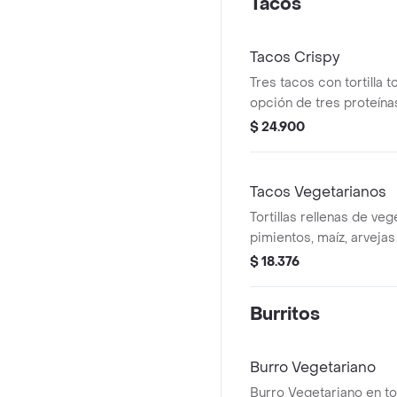
Tacos
Tacos Crispy
Tres tacos con tortilla 
opción de tres proteína
elegir.
$ 24.900
Tacos Vegetarianos
Tortillas rellenas de ve
pimientos, maíz, arvejas 
carne ni productos de o
$ 18.376
Burritos
Burro Vegetariano
Burro Vegetariano en tor