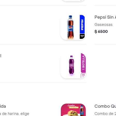
Pepsi Sin
Gaseosas
$ 6500
l
ida
Combo Que
a de harina. elige
Combo de 2 