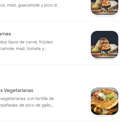
ros, maíz, guacamole y pico de
arnes
dos tipos de carne, frijoles
camole, maíz, tomate y
rtilla de harina.
as Vegetarianas
vegetarianas con tortilla de
mpañadas de pico de gallo,
 crema agria.