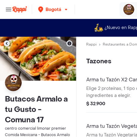
Bogotá
¿Nuevo en Rap
Rappi
Restaurantes a Dom
Tazones
Arma tu Tazón X2 Ca
Elige 2 proteínas, 1 tipo 
ingredientes a elegir.
Butacos Armalo a
$ 32.900
tu Gusto -
Comuna 17
Arma tu Tazón Veget
centro comercial limonar premier
Arma tu Tazón Vegetaria
Comida Mexicana - Butacos Armalo