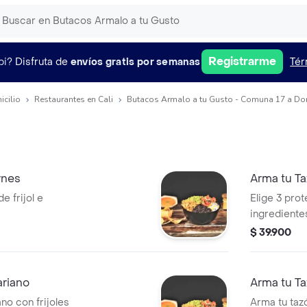
Registrarme
pi?
Disfruta de
envíos gratis por semanas
Tér
icilio
Restaurantes en Cali
Butacos Armalo a tu Gusto - Comuna 17 a Dom
rnes
Arma tu T
de frijol e
Elige 3 prote
ingredientes
$ 39.900
ariano
Arma tu Ta
no con frijoles
Arma tu tazó