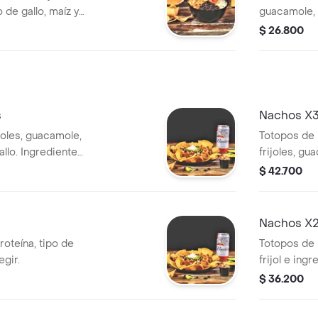
 de gallo, maíz y
guacamole, p
naliza con tus
Personaliza
$ 26.800
favoritos.
s
Nachos X3
joles, guacamole,
Totopos de 
llo. Ingredientes
frijoles, gu
gallo. Inclu
$ 42.700
Nachos X2
roteína, tipo de
Totopos de 
egir.
frijol e ingr
$ 36.200