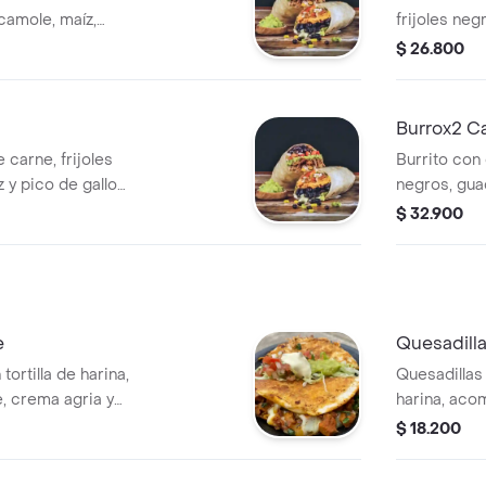
camole, maíz,
frijoles neg
gallo.
$ 26.800
Burrox2 C
 carne, frijoles
Burrito con 
 y pico de gallo
negros, gua
cebolla en to
$ 32.900
e
Quesadill
ortilla de harina,
Quesadillas 
, crema agria y
harina, aco
pción de elegir 2
guacamole y
$ 18.200