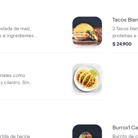
Tacos Bla
tostada de maíz,
2 Tacos blan
s e ingredientes a
proteínas a 
adicionales
$ 24.900
negros.
getales como
y cilantro. Sin
rigen animal.
Burrox1 C
tilla de harina
Burrito de c