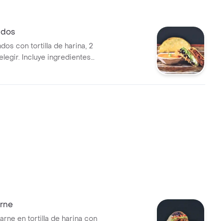
ndos
dos con tortilla de harina, 2
elegir. Incluye ingredientes
 como lechuga y frijoles
arne
arne en tortilla de harina con