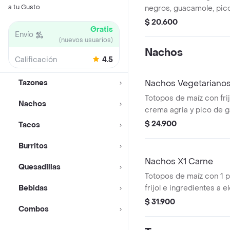
a tu Gusto
negros, guacamole, pico
zanahoria rallada. Perso
$ 20.600
Gratis
ingredientes favoritos.
Envío
(nuevos usuarios)
Nachos
Calificación
4.5
Tazones
Nachos Vegetariano
Totopos de maíz con fri
Nachos
crema agria y pico de ga
adicionales a elegir.
$ 24.900
Tacos
Burritos
Nachos X1 Carne
Quesadillas
Totopos de maíz con 1 p
Bebidas
frijol e ingredientes a el
$ 31.900
Combos