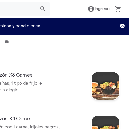
Ingreso
minos y condiciones
icilio
azón X3 Carnes
ínas, 1 tipo de frijol e
 a elegir.
zón X 1 Carne
n con 1 carne, frijoles negros,