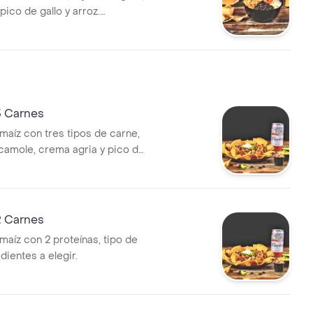
ico de gallo y arroz.
 con tus ingredientes
 Carnes
maíz con tres tipos de carne,
acamole, crema agria y pico de
ye ingredientes a elegir.
 Carnes
maíz con 2 proteínas, tipo de
edientes a elegir.