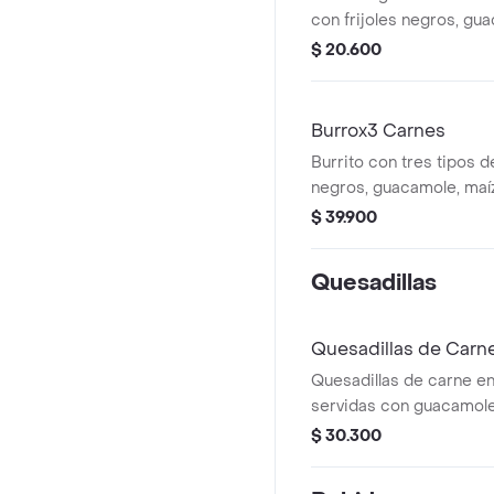
con frijoles negros, gua
tomate y lechuga.
$ 20.600
Burrox3 Carnes
Burrito con tres tipos de
negros, guacamole, maíz
en tortilla de harina.
$ 39.900
Quesadillas
Quesadillas de Carn
Quesadillas de carne en t
servidas con guacamole
pico de gallo. Incluye o
$ 30.300
proteínas.