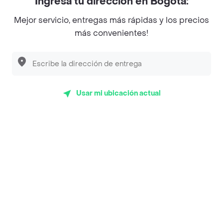
Ingresa tu dirección en Bogotá:
Magnifique
Mejor servicio, entregas más rápidas y los precios
Empanaditas de Pipian - Empanadas
más convenientes!
Desayunadero de la 42
Luisa Postres
Sopitas y Frijoladas
Usar mi ubicación actual
Subway
Top Marcas y Cadenas de Restaurantes
Encuéntranos en estos países