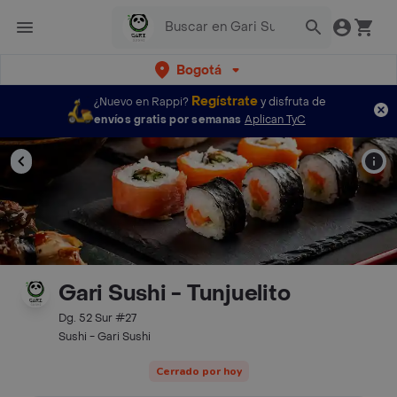
Bogotá
Regístrate
¿Nuevo en Rappi?
y disfruta de
envíos gratis por semanas
Aplican TyC
Gari Sushi - Tunjuelito
Dg. 52 Sur #27
Sushi - Gari Sushi
Cerrado por hoy