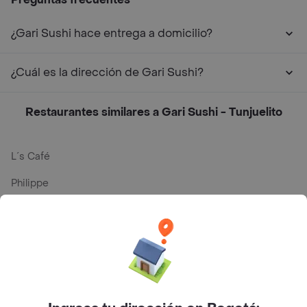
¿Gari Sushi hace entrega a domicilio?
¿Cuál es la dirección de Gari Sushi?
Restaurantes similares a Gari Sushi - Tunjuelito
L´s Café
Philippe
Baskin Robbins
La Cesta
Mercari - Postres
Myriam Camhi Co