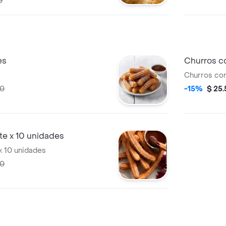
0
es
Churros c
Churros con
90
-15%
$ 25
te x 10 unidades
x 10 unidades
90