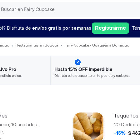
Registrarme
pi?
Disfruta de
envíos gratis por semanas
Tér
icilio
Restaurantes en Bogotá
Fairy Cupcake - Usaquén a Domicilio
ivo Pro
Hasta 15% OFF imperdible
neficio en los
Disfruta este descuento en tu pedido y recíbelo
.
en minutos.
des
Tequeños 
eso, 10 unidades.
20 Deditos 
r.
-15%
$ 46.