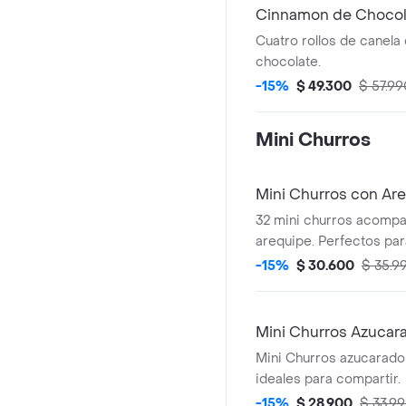
Cinnamon de Chocol
Cuatro rollos de canela
chocolate.
-15%
$ 49.300
$ 57.99
Mini Churros
Mini Churros con Ar
32 mini churros acomp
arequipe. Perfectos par
-15%
$ 30.600
$ 35.9
Mini Churros Azucar
Mini Churros azucarados
ideales para compartir.
-15%
$ 28.900
$ 33.9