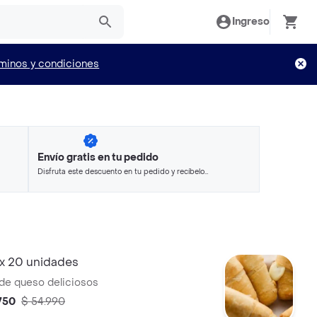
Ingreso
minos y condiciones
Envío gratis en tu pedido
Disfruta este descuento en tu pedido y recíbelo
en minutos.
x 20 unidades
de queso deliciosos
750
$ 54.990