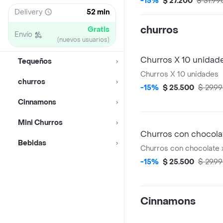
-15%
$ 27.200
$ 31.99
Delivery
52 min
churros
Gratis
Envío
(nuevos usuarios)
Churros X 10 unidad
Tequeños
Churros X 10 unidades
churros
-15%
$ 25.500
$ 29.9
Cinnamons
Mini Churros
Churros con chocola
Bebidas
Churros con chocolate 
-15%
$ 25.500
$ 29.9
Cinnamons