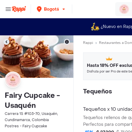
Bogotá
¿Nuevo en Rap
Rappi
Restaurantes a Dom
Hasta 18% OFF exclus
Disfruta por ser Pro de este be
restaurantes y tiendas más top
Tequeños
Fairy Cupcake -
Usaquén
Tequeños x 10 unida
Carrera 15 #103-70, Usaquén,
Tequeños rellenos de qu
Cundinamarca, Colombia
Perfectos para comparti
Postres - Fairy Cupcake