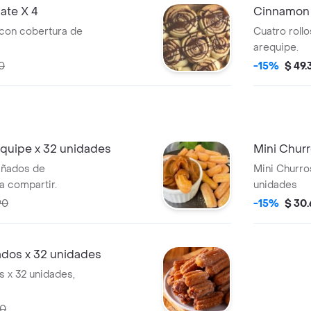
ate X 4
Cinnamon 
 con cobertura de
Cuatro roll
arequipe.
0
-15%
$ 49
equipe x 32 unidades
Mini Chur
añados de
Mini Churro
a compartir.
unidades
90
-15%
$ 30
ados x 32 unidades
 x 32 unidades,
90