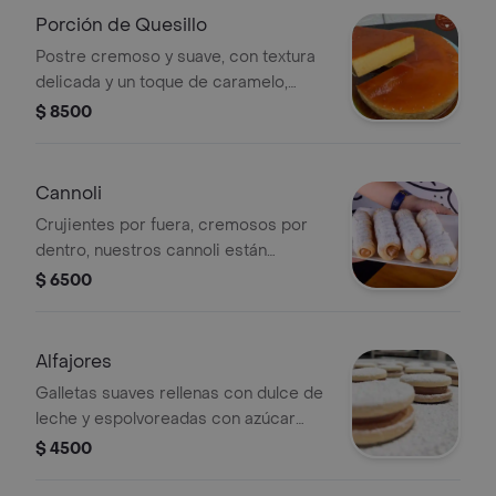
Porción de Quesillo
Postre cremoso y suave, con textura
delicada y un toque de caramelo,
hecho con receta tradicional,
$ 8500
perfecto para los amantes de los
sabores auténticos.
Cannoli
Crujientes por fuera, cremosos por
dentro, nuestros cannoli están
rellenos con una mezcla suave y
$ 6500
dulce, en sabores deliciosos que te
encantarán, el postre italiano perfecto
para cualquier ocasión.
Alfajores
Galletas suaves rellenas con dulce de
leche y espolvoreadas con azúcar
glass, hechos con receta tradicional,
$ 4500
perfectos para disfrutar en cualquier
momento del día.