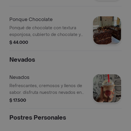
dulce y lo frutal. perfecto para
compartir o darte un gusto especial.
Ponque Chocolate
Ponqué de chocolate con textura
esponjosa, cubierto de chocolate y
relleno de crema. Ideal para
$ 44.000
compartir.
Nevados
Nevados
Refrescantes, cremosos y llenos de
sabor. disfruta nuestros nevados en
vaso con opciones deliciosas como
$ 17.500
café, milo, oreo o té chai. ¡el antojo
perfecto para cualquier momento del
Postres Personales
día!