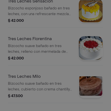
Tres Leches Sensacion
Bizcocho esponjoso bañado en tres
leches, con una refrescante mezcla
de maracuyá y fresa. dulce, frutal y
$ 42.000
perfectamente equilibrada. una
explosión tropical en cada bocado.
Tres Leches Florentina
Bizcocho suave bañado en tres
leches, relleno con mermelada de
fresa y arequipe, cubierto con crema
$ 42.000
y decorado con mermelada de fresa.
Tres Leches Milo
Bizcocho suave bañado en tres
leches, cubierto con crema chantilly
mezclada con milo y decorado con
$ 47.500
una galleta milo entera. cremosa,
chocolatosa y perfecta para los