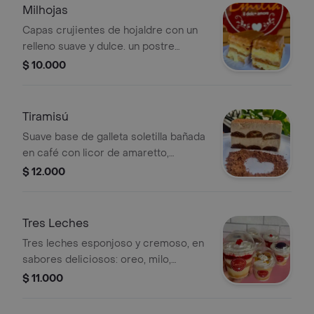
Milhojas
Capas crujientes de hojaldre con un
relleno suave y dulce. un postre
tradicional, ligero y delicioso, ideal
$ 10.000
para cualquier ocasión.
Tiramisú
Suave base de galleta soletilla bañada
en café con licor de amaretto,
cubierta con una ligera base de
$ 12.000
queso crema y roseado de cacao en
polvo. un postre italiano, elegante y
lleno de sabor.
Tres Leches
Tres leches esponjoso y cremoso, en
sabores deliciosos: oreo, milo,
maracuyá y frutos rojos. ideal para
$ 11.000
darte un antojo dulce en cualquier
momento.