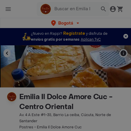
Bogotá
Regístrate
¿Nuevo en Rappi?
y disfruta de
envíos gratis por semanas
Aplican TyC
Emilia Il Dolce Amore Cuc -
Centro Oriental
Av. 4 A Este #1-35, Barrio La ceiba, Cúcuta, Norte de
Santander
Postres - Emilia Il Dolce Amore Cuc