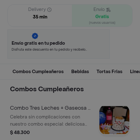
Delivery
Envío
Gratis
35 min
(nuevos usuarios)
Envío gratis en tu pedido
Disfruta este descuento en tu pedido y recíbelo
en minutos.
Combos Cumpleañeros
Bebidas
Tortas Frias
Line
Combos Cumpleañeros
Combo Tres Leches + Gaseosa +
Decoracion
Celebra sin complicaciones con
nuestro combo especial: deliciosa
torta tres leches (suave, esponjosa y
$ 48.300
llena de sabor), gaseosa fría y