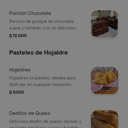
un antojo ligero y delicioso.
Porción Chocolate
Porción de ponqué de chocolate
suave y húmedo, con un delicioso
relleno de arequipe en su interior. el
$ 12.000
equilibrio perfecto entre lo intenso y
lo dulce.
Pasteles de Hojaldre
Hojaldres
Hojaldres crujientes, ideales para
disfrutar en cualquier momento.
Pueden tener rellenos dulces o
$ 5000
salados.
Deditos de Queso
Delicioso dedito de queso, dorado y