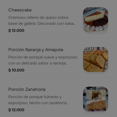
cualquier momento del día.
Cheescake
Cremoso relleno de queso sobre
base de galleta. Decorado con salsas
de maracuyá y frutos rojos.
$ 12.000
Porción Naranja y Amapola
Porción de ponqué suave y esponjoso
con un delicado sabor a naranja
natural y el toque crujiente de las
$ 10.500
semillas de amapola, perfecto para
acompañar tu café o disfrutar como
un antojo ligero.
Porción Zanahoria
Porción de ponqué húmedo y
esponjoso, hecho con zanahoria
natural y una delicada semicubierta
$ 12.000
en crema. ideal para disfrutar como