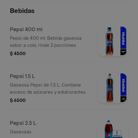
decoración básica (incluye platos,
Bebidas
vasos, vela volcán, corona y globo)
para armar el ambiente perfecto.
ideal para sorprender y disfrutar en
Pepsi 400 ml
cumpleaños íntimos, en casa o en la
Pepsi de 400 ml. Bebida gaseosa
oficina. ¡la fiesta empieza con un buen
sabor a cola, rinde 2 porciones.
bocado!
$ 4500
Pepsi 1.5 L
Gaseosa Pepsi de 1.5 L. Contiene
exceso de azúcares y edulcorantes.
$ 6500
Pepsi 2.5 L
Gaseosas