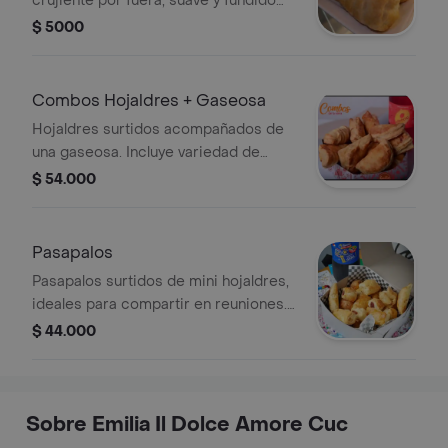
crujiente por fuera, suave y fundido
por dentro. perfecto como snack o
$ 5000
acompañante.
Combos Hojaldres + Gaseosa
Hojaldres surtidos acompañados de
una gaseosa. Incluye variedad de
formas y rellenos.
$ 54.000
Pasapalos
Pasapalos surtidos de mini hojaldres,
ideales para compartir en reuniones.
Incluyen variedad de rellenos visibles
$ 44.000
como jamón y queso.
Sobre Emilia Il Dolce Amore Cuc