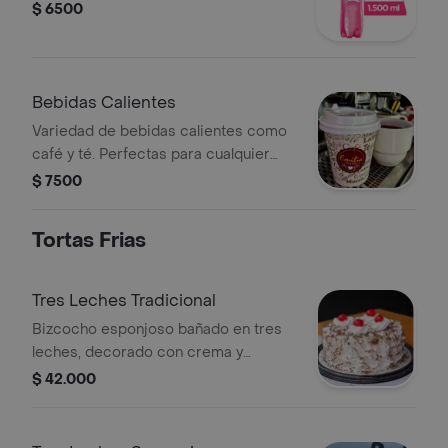
$ 6500
Bebidas Calientes
Variedad de bebidas calientes como
café y té. Perfectas para cualquier
momento.
$ 7500
Tortas Frias
Tres Leches Tradicional
Bizcocho esponjoso bañado en tres
leches, decorado con crema y
cerezas. Un clásico irresistible.
$ 42.000