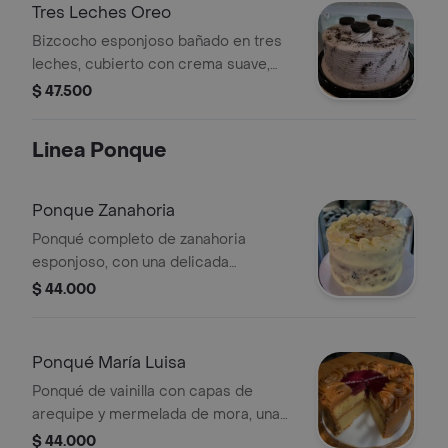
fanáticos del sabor clásico.
Tres Leches Oreo
Bizcocho esponjoso bañado en tres
leches, cubierto con crema suave,
trozos de galleta triturada y decorado
$ 47.500
con galletas enteras. cremosa,
crocante y con el toque perfecto de
Linea Ponque
chocolate.
Ponque Zanahoria
Ponqué completo de zanahoria
esponjoso, con una delicada
semicubierta de crema. ideal para
$ 44.000
compartir y disfrutar en cualquier
ocasión.
Ponqué María Luisa
Ponqué de vainilla con capas de
arequipe y mermelada de mora, una
combinación clásica que equilibra lo
$ 44.000