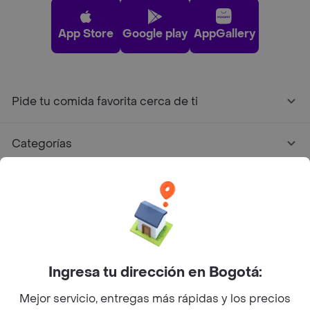
App Store
Google play
AppGallery
Pide tu comida favorita cerca de ti
Categorías
Únete a Rappi
Sobre Rappi
Ingresa tu dirección en Bogotá:
Facebook
Twitter
Instagram
Mejor servicio, entregas más rápidas y los precios
©
2026
Rappi Inc. All rights reserved.