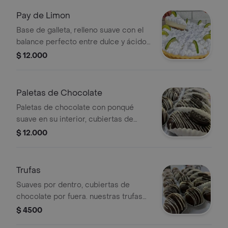
Pay de Limon
Base de galleta, relleno suave con el
balance perfecto entre dulce y ácido,
y una capa de crema batida. el postre
$ 12.000
ideal para refrescar cualquier
momento.
Paletas de Chocolate
Paletas de chocolate con ponqué
suave en su interior, cubiertas de
chocolate y decoradas con galleta y
$ 12.000
chocolate blanco.
Trufas
Suaves por dentro, cubiertas de
chocolate por fuera. nuestras trufas
están hechas con ponqué húmedo y
$ 4500
delicioso, perfectas para disfrutar en