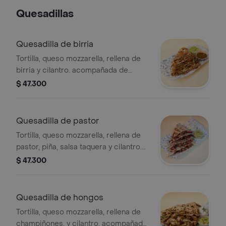
a elección + 65 gr de churros de
Quesadillas
arequipe.
Quesadilla de birria
Tortilla, queso mozzarella, rellena de
birria y cilantro. acompañada de
guacamole y caldo de birria.
$ 47.300
Quesadilla de pastor
Tortilla, queso mozzarella, rellena de
pastor, piña, salsa taquera y cilantro.
acompañada de guacamole y sour
$ 47.300
cream.
Quesadilla de hongos
Tortilla, queso mozzarella, rellena de
champiñones, y cilantro. acompañada