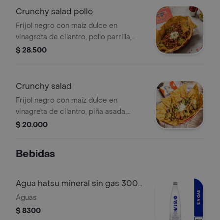
Crunchy salad pollo
Frijol negro con maíz dulce en
vinagreta de cilantro, pollo parrilla,
piña asada, tomate, sour cream,
$ 28.500
guacamole, lechuga, mermelada de
jalapeño y nachos.
Crunchy salad
Frijol negro con maíz dulce en
vinagreta de cilantro, piña asada,
tomate, sour cream, guacamole,
$ 20.000
lechuga, mermelada de jalapeño y
totopos.
Bebidas
Agua hatsu mineral sin gas 300
ml
Aguas
$ 8300