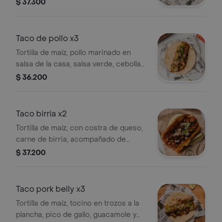
especias servida con encurtido de
$ 37.300
cebolla y cilantro.
Taco de pollo x3
Tortilla de maíz, pollo marinado en
salsa de la casa, salsa verde, cebolla
encurtida, guacamole y cilantro.
$ 36.200
Taco birria x2
Tortilla de maíz, con costra de queso,
carne de birria, acompañado de
cebolla, cilantro y caldo de birria.
$ 37.200
Taco pork belly x3
Tortilla de maíz, tocino en trozos a la
plancha, pico de gallo, guacamole y