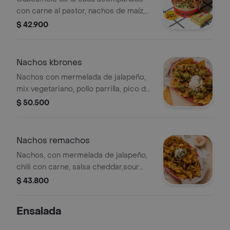
con carne al pastor, nachos de maíz,
pico de gallo, mermelada de jalapeño,
$ 42.900
tajín y cilantro.
Nachos kbrones
Nachos con mermelada de jalapeño,
mix vegetariano, pollo parrilla, pico de
gallo, guacamole ,sour cream y
$ 50.500
cilantro.
Nachos remachos
Nachos, con mermelada de jalapeño,
chili con carne, salsa cheddar,sour
cream, queso cheddar rallado y
$ 43.800
cilantro.
Ensalada