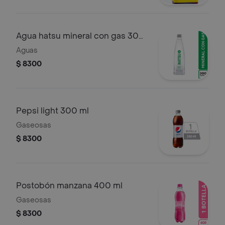
Agua hatsu mineral con gas 300
ml
Aguas
$ 8300
Pepsi light 300 ml
Gaseosas
$ 8300
Postobón manzana 400 ml
Gaseosas
$ 8300