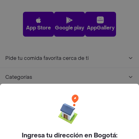
App Store
Google play
AppGallery
Pide tu comida favorita cerca de ti
Categorías
Únete a Rappi
Sobre Rappi
Facebook
Twitter
Instagram
Ingresa tu dirección en Bogotá: