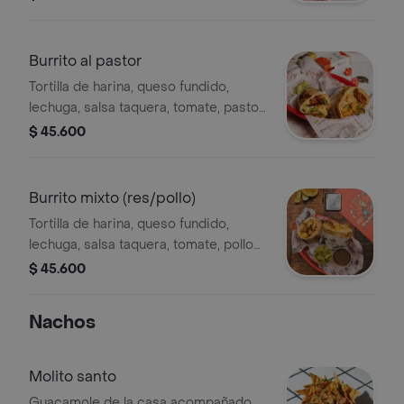
Burrito al pastor
Tortilla de harina, queso fundido,
lechuga, salsa taquera, tomate, pastor,
salsa cheddar y cilantro.
$ 45.600
Burrito mixto (res/pollo)
Tortilla de harina, queso fundido,
lechuga, salsa taquera, tomate, pollo
parrilla, arrachera, salsa cheddar y
$ 45.600
cilantro.
Nachos
Molito santo
Guacamole de la casa acompañado