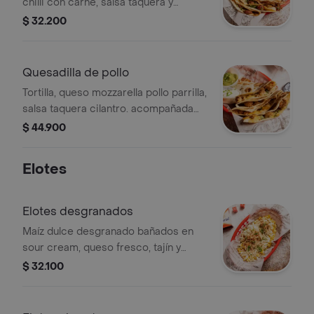
chilli con carne, salsa taquera y
cilantro. acompañada de guacamole y
$ 32.200
sour cream
Quesadilla de pollo
Tortilla, queso mozzarella pollo parrilla,
salsa taquera cilantro. acompañada
de guacamole y sour cream
$ 44.900
Elotes
Elotes desgranados
Maíz dulce desgranado bañados en
sour cream, queso fresco, tajín y
cilantro.
$ 32.100