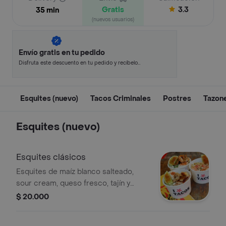
Gratis
3.3
35 min
(nuevos usuarios)
Envío gratis en tu pedido
Disfruta este descuento en tu pedido y recíbelo
en minutos.
Esquites (nuevo)
Tacos Criminales
Postres
Tazon
Esquites (nuevo)
Esquites clásicos
Esquites de maíz blanco salteado,
sour cream, queso fresco, tajín y
limón.
$ 20.000