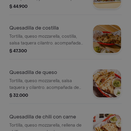
de guacamole y sour cream.
$ 44.900
Quesadilla de costilla
Tortilla, queso mozzarella, costilla,
salsa taquera cilantro. acompañada
de guacamole y sour cream
$ 47.300
Quesadilla de queso
Tortilla, queso mozzarella, salsa
taquera y cilantro. acompañada de
guacamole y sour cream
$ 32.000
Quesadilla de chili con carne
Tortilla, queso mozzarella, rellena de