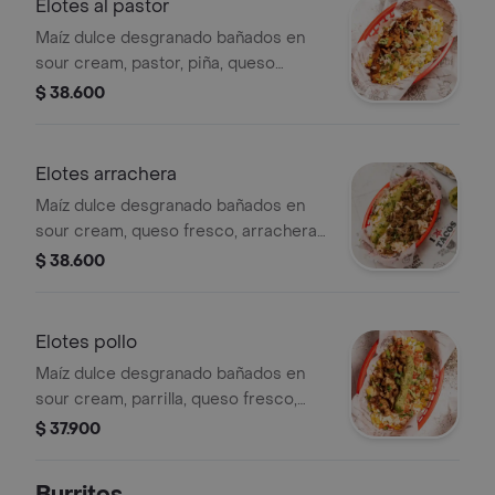
Elotes al pastor
Maíz dulce desgranado bañados en
sour cream, pastor, piña, queso
fresco, tajín y cilantro.
$ 38.600
Elotes arrachera
Maíz dulce desgranado bañados en
sour cream, queso fresco, arrachera,
tajín y cilantro.
$ 38.600
Elotes pollo
Maíz dulce desgranado bañados en
sour cream, parrilla, queso fresco,
tajín y cilantro.
$ 37.900