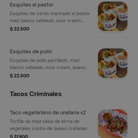
Esquites al pastor
Esquites de cerdo marinado al pastor
maíz blanco salteado, sour cream,
queso fresco, tajín y limón.
$ 22.500
Esquites de pollo
Esquites de pollo parrillado, maíz
blanco salteado, sour cream, queso
fresco, tajín y limón.
$ 22.500
Tacos Criminales
Taco vegetariano de orellana x2
Tortilla de maíz salsa de birria de
vegetales costra de queso orellanas
cebolla y cilantro.
$ 31.900