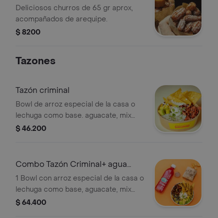
Deliciosos churros de 65 gr aprox,
acompañados de arequipe.
$ 8200
Tazones
Tazón criminal
Bowl de arroz especial de la casa o
lechuga como base. aguacate, mix
vegetariano, proteína a elección, sour
$ 46.200
cream, nachos.
Combo Tazón Criminal+ agua
fresca y churros Arequipe
1 Bowl con arroz especial de la casa o
lechuga como base, aguacate, mix
vegetariano, proteína a elección, sour
$ 64.400
cream, nachos + 1 agua fresca sabor