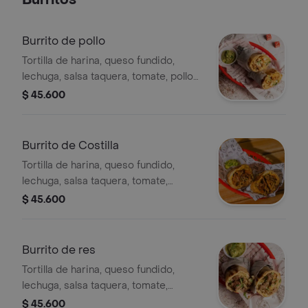
Burritos
Burrito de pollo
Tortilla de harina, queso fundido,
lechuga, salsa taquera, tomate, pollo
parrilla, salsa cheddar y cilantro.
$ 45.600
Burrito de Costilla
Tortilla de harina, queso fundido,
lechuga, salsa taquera, tomate,
costilla, salsa cheddar y cilantro.
$ 45.600
Burrito de res
Tortilla de harina, queso fundido,
lechuga, salsa taquera, tomate,
arrachera, salsa cheddar y cilantro.
$ 45.600