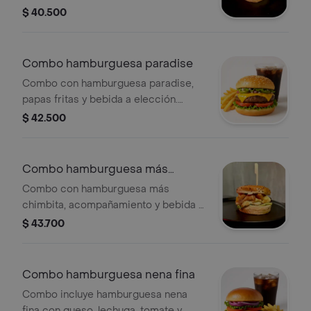
a elección. La hamburguesa incluye
$ 40.500
tocineta y queso.
Combo hamburguesa paradise
Combo con hamburguesa paradise,
papas fritas y bebida a elección.
Incluye lechuga, tomate, cebolla,
$ 42.500
pepinillos y queso cheddar.
Combo hamburguesa más
chimbita
Combo con hamburguesa más
chimbita, acompañamiento y bebida a
elección. La hamburguesa incluye
$ 43.700
lechuga, queso y papas fritas.
Combo hamburguesa nena fina
Combo incluye hamburguesa nena
fina con queso, lechuga, tomate y