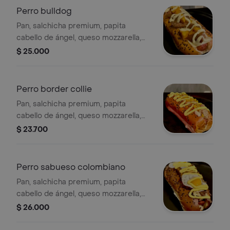
Perro bulldog
Pan, salchicha premium, papita
cabello de ángel, queso mozzarella,
trozos de chicharron, plátano maduro
$ 25.000
caramelizado y salsa de ajo.
Perro border collie
Pan, salchicha premium, papita
cabello de ángel, queso mozzarella,
pollo desmechado con salsa de
$ 23.700
champiñones, maiz dulce y salsa
showy.
Perro sabueso colombiano
Pan, salchicha premium, papita
cabello de ángel, queso mozzarella,
carne de res desmechada con hogao,
$ 26.000
huevo de codorniz frito y salsa showy.