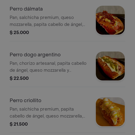
Perro dálmata
Pan, salchicha premium, queso
mozzarella, papita cabello de ángel,
queso cheddar y mermelada de
$ 25.000
tocineta.
Perro dogo argentino
Pan, chorizo artesanal, papita cabello
de ángel, queso mozzarella y
chimichurri.
$ 22.500
Perro criollito
Pan, salchicha premium, papita
cabello de ángel, queso mozzarella,
salsa de piña, salsa rosa de la casa y
$ 21.500
huevos de codorniz.