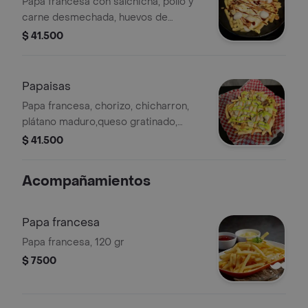
Papa francesa con salchicha, pollo y
carne desmechada, huevos de
codorniz, queso gratinado y salsas
$ 41.500
rosa, showy y BBQ.
Papaisas
Papa francesa, chorizo, chicharron,
plátano maduro,queso gratinado,
guacamole y salsa rosa de la casa.
$ 41.500
Acompañamientos
Papa francesa
Papa francesa, 120 gr
$ 7500