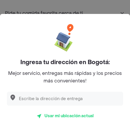
Pide tu comida favorita cerca de ti
Categorías
Únete a Rappi
Ingresa tu dirección en Bogotá:
Sobre Rappi
Mejor servicio, entregas más rápidas y los precios
más convenientes!
Facebook
Twitter
Instagram
©
2026
Rappi Inc. All rights reserved.
Usar mi ubicación actual
Rappi S.A.S. --- NIT 900.843.898-9 --- Calle 63 # 16A-02