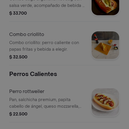
salsa verde, acompañado de bebida y
guarnición a elegir.
$ 33.700
Combo criollito
Combo criollito: perro caliente con
papas fritas y bebida a elegir.
$ 32.500
Perros Calientes
Perro rottweiler
Pan, salchicha premium, papita
cabello de ángel, queso mozzarella,
cebolla caramelizada en coca cola,
$ 22.500
tocineta picada y salsa de ajo.