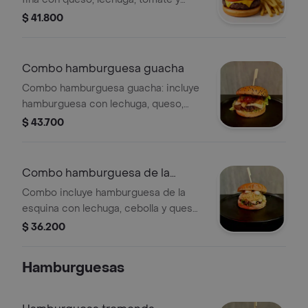
cebolla morada, acompañada de
$ 41.800
papas fritas y bebida a elección.
Combo hamburguesa guacha
Combo hamburguesa guacha: incluye
hamburguesa con lechuga, queso,
piña y salsa, más acompañamiento y
$ 43.700
bebida a elección.
Combo hamburguesa de la
esquina
Combo incluye hamburguesa de la
esquina con lechuga, cebolla y queso,
más acompañamiento y bebida a
$ 36.200
elección.
Hamburguesas