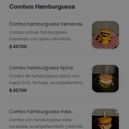
Combos Hamburguesa
Combo hamburguesa tremenda
Combo incluye hamburguesa
tremenda con queso derretido,
cebolla crujiente y tocineta, más
$ 43.700
acompañamiento y bebida a elección.
Combo hamburguesa típica
Combo de hamburguesa típica con
huevo frito, lechuga, acompañamiento
y bebida a elección.
$ 43.700
Combo hamburguesa mela
caramela
Combo con hamburguesa mela
caramela, acompañamiento y bebida