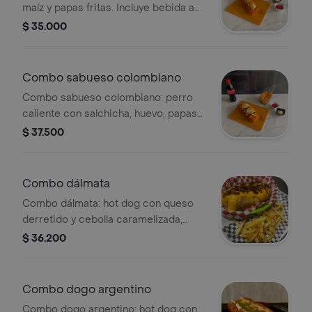
maíz y papas fritas. Incluye bebida a
elegir.
$ 35.000
Combo sabueso colombiano
Combo sabueso colombiano: perro
caliente con salchicha, huevo, papas
fritas y bebida a elegir.
$ 37.500
Combo dálmata
Combo dálmata: hot dog con queso
derretido y cebolla caramelizada,
acompañado de papas fritas y bebida
$ 36.200
a elegir.
Combo dogo argentino
Combo dogo argentino: hot dog con