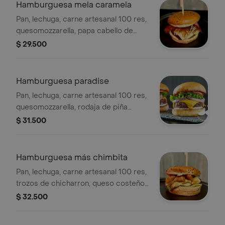
Hamburguesa mela caramela
Pan, lechuga, carne artesanal 100 res,
quesomozzarella, papa cabello de
angel, tocineta, cebollacaramelizada
$ 29.500
en coca cola y salsa rosa de la casa.
Hamburguesa paradise
Pan, lechuga, carne artesanal 100 res,
quesomozzarella, rodaja de piña
caramelizada, tocineta y salsarosa de
$ 31.500
la casa.
Hamburguesa más chimbita
Pan, lechuga, carne artesanal 100 res,
trozos de chicharron, queso costeño
asado, plátano maduro caramelizado y
$ 32.500
salsa de ajo.