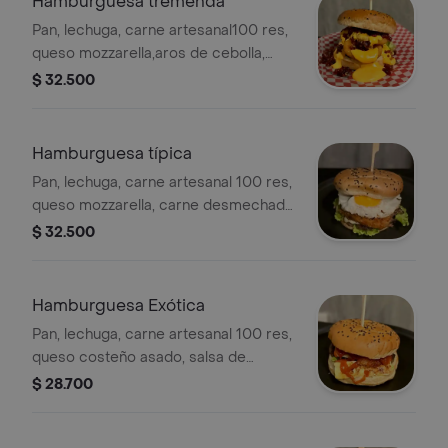
Hamburguesa tremenda
Pan, lechuga, carne artesanal100 res,
queso mozzarella,aros de cebolla,
queso cheddar, mermelada de
$ 32.500
tocinetay salsa rosa de la casa.
Hamburguesa típica
Pan, lechuga, carne artesanal 100 res,
queso mozzarella, carne desmechada
con hogo, huevo frito y salsa rosa de
$ 32.500
la casa.
Hamburguesa Exótica
Pan, lechuga, carne artesanal 100 res,
queso costeño asado, salsa de
guayaba picante, envuelto de maíz
$ 28.700
frito y salsa de ajo.