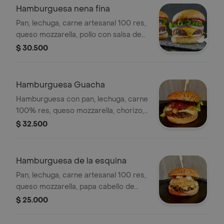
Hamburguesa nena fina
Pan, lechuga, carne artesanal 100 res,
queso mozzarella, pollo con salsa de
champiñones y salsa rosa de la casa.
$ 30.500
Hamburguesa Guacha
Hamburguesa con pan, lechuga, carne
100% res, queso mozzarella, chorizo,
chimichurri, piña caramelizada y salsa
$ 32.500
de ajo.
Hamburguesa de la esquina
Pan, lechuga, carne artesanal 100 res,
queso mozzarella, papa cabello de
angel, huevos de codorniz, salsa de
$ 25.000
piña y salsa rosa de la casa.