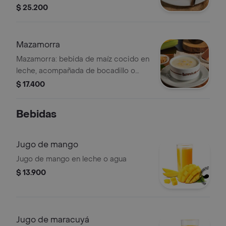
$ 25.200
Mazamorra
Mazamorra: bebida de maíz cocido en
leche, acompañada de bocadillo o
arequipe.
$ 17.400
Bebidas
Jugo de mango
Jugo de mango en leche o agua
$ 13.900
Jugo de maracuyá