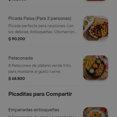
criolla, tomate y arepa blanca.
Acompañada de salsa de tomate,
salsa bbq y chimichurri. Arepa de
Picada Paisa (Para 2 personas)
mote: no hay disponibilidad.
Picada perfecta para reuniones con
los delicias Antioqueñas: Chicharrón,
chorizo, morcilla, empanaditas de
$ 90.200
papa, patacón y papa criolla;
acompañada de arepas, limón y
tomate, con guacamole, ají pique y
Pataconada
hogao.
8 Patacones de plátano verde frito,
para montarle al gusto carne
desmechada y trocitos de chicharrón,
$ 68.800
sour cream, frijol refrito y guacamole.
Picaditas para Compartir
Empanadas antioqueñas