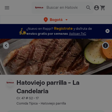
Bogotá
Regístrate
¿Nuevo en Rappi?
y disfruta de
envíos gratis por semanas
Aplican TyC
Hatoviejo parrilla - La
Candelaria
Cr. 47 # 52 - 17
Comida Típica - Hatoviejo parrilla