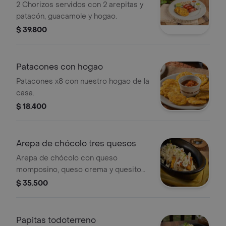
2 Chorizos servidos con 2 arepitas y
patacón, guacamole y hogao.
$ 39.800
Patacones con hogao
Patacones x8 con nuestro hogao de la
casa.
$ 18.400
Arepa de chócolo tres quesos
Arepa de chócolo con queso
momposino, queso crema y quesito
fresco.
$ 35.500
Papitas todoterreno