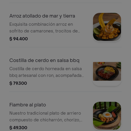
chips de plátanos y ensalada.
Arroz atollado de mar y tierra
Exquisita combinación arroz en
sofrito de camarones, trocitos de
posta y vegetales, finalizado con un
$ 94.400
toque de leche de coco, cilantro.
Costilla de cerdo en salsa bbq
Costilla de cerdo horneada en salsa
bbq artesanal con ron, acompañada
de maicitos en crema de suero
$ 79.300
costeño con queso papialpa.
Fiambre al plato
Nuestro tradicional plato de arriero
compuesto de chicharrón, chorizo,
carne molida, migo de papa, huevo y
$ 49.300