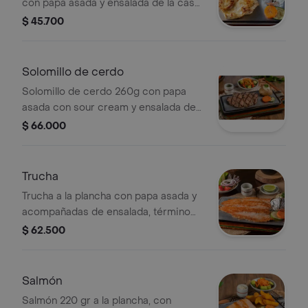
con papa asada y ensalada de la casa,
término único.
$ 45.700
Solomillo de cerdo
Solomillo de cerdo 260g con papa
asada con sour cream y ensalada de
la casa. término único.
$ 66.000
Trucha
Trucha a la plancha con papa asada y
acompañadas de ensalada, término
único.
$ 62.500
Salmón
Salmón 220 gr a la plancha, con