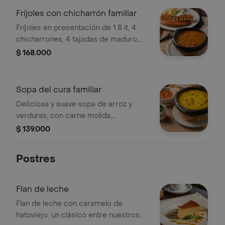
Fríjoles con chicharrón familiar
Fríjoles en presentación de 1.8 lt, 4
chicharrones, 4 tajadas de maduro,
arroz, 4 arepas y 1 aguacate. la
$ 168.000
presentación de la foto es individual, y
el familiar es para 4 personas.
Sopa del cura familiar
Deliciosa y suave sopa de arroz y
verduras, con carne molida,
maduritos, aguacate, arepa y viruta de
$ 139.000
papa. acompañado de hogao y
cilantro. la presentación de la foto es
Postres
individual, y el familiar es para 4
personas.
Flan de leche
Flan de leche con caramelo de
hatoviejo. un clásico entre nuestros