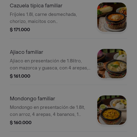
es individual, y el familiar es para 4
Cazuela típica familiar
personas.
Fríjoles 1.8l, carne desmechada,
chorizo, maicitos con
chicharroncitos, maduritos, arroz,
$ 171.000
viruta de papa, arepa y 1 aguacate.la
presentación de la foto es individual, y
el familiar es para 4 personas.
Ajiaco familiar
Ajiaco en presentación de 1.8litro,
con mazorca y guasca, con 4 arepas,
arroz, 1 aguacate entero, crema de
$ 161.000
leche y alcaparras. la presentación de
la foto es individual, y el familiar es
para 4 personas.
Mondongo familiar
Mondongo en presentación de 1.8lt,
con arroz, 4 arepas, 4 bananos, 1
aguacate, cilantro, ají y 1 limón. la
$ 160.000
presentación de la foto es individual, y
el familiar es para 4 personas.