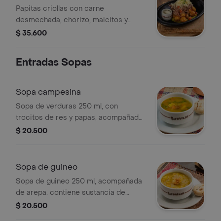
Papitas criollas con carne
desmechada, chorizo, maicitos y
queso momposino, sobre cama de
$ 35.600
guacamole.
Entradas Sopas
Sopa campesina
Sopa de verduras 250 ml, con
trocitos de res y papas, acompañada
de arepa. contiene sustancia de
$ 20.500
cerdo.
Sopa de guineo
Sopa de guineo 250 ml, acompañada
de arepa. contiene sustancia de
cerdo.
$ 20.500