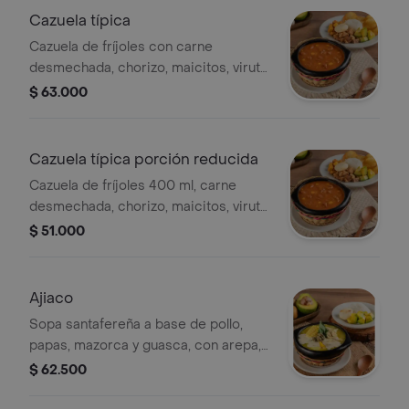
Cazuela típica
Cazuela de fríjoles con carne
desmechada, chorizo, maicitos, viruta
de papa, chicharroncitos, maduro,
$ 63.000
arroz, arepa y aguacate.
Cazuela típica porción reducida
Cazuela de fríjoles 400 ml, carne
desmechada, chorizo, maicitos, viruta
de papa, chicharrón, maduro, arroz,
$ 51.000
arepa y aguacate. (foto porción
completa).
Ajiaco
Sopa santafereña a base de pollo,
papas, mazorca y guasca, con arepa,
arroz, aguacate, crema de leche y
$ 62.500
alcaparras.