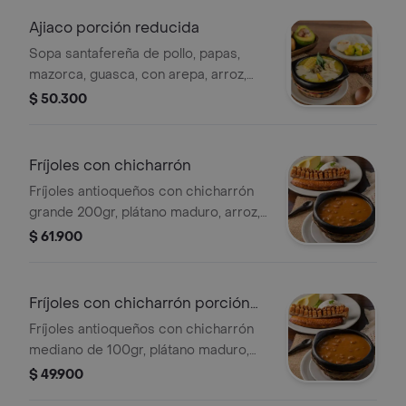
Ajiaco porción reducida
Sopa santafereña de pollo, papas,
mazorca, guasca, con arepa, arroz,
aguacate, crema de leche y
$ 50.300
alcaparras. (foto porción completa).
Fríjoles con chicharrón
Fríjoles antioqueños con chicharrón
grande 200gr, plátano maduro, arroz,
arepa y aguacate.
$ 61.900
Fríjoles con chicharrón porción
reducida
Fríjoles antioqueños con chicharrón
mediano de 100gr, plátano maduro,
arroz, arepa y aguacate. (foto de
$ 49.900
porción completa).