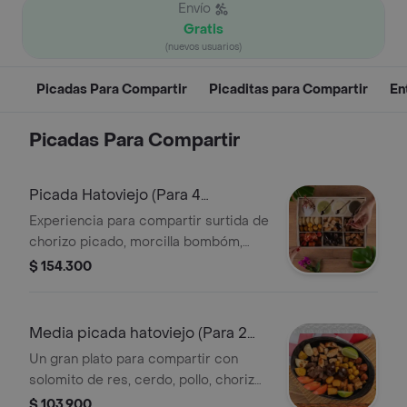
Envío
Gratis
(nuevos usuarios)
Picadas Para Compartir
Picaditas para Compartir
En
Picadas Para Compartir
Picada Hatoviejo (Para 4
personas)
Experiencia para compartir surtida de
chorizo picado, morcilla bombóm,
chicharroncitos, trocitos de pollo a la
$ 154.300
plancha, trocitos de carne de cerdo a
la plancha, trocitos de carne de res a
la plancha, papitas criollas, palitos de
Media picada hatoviejo (Para 2
yuca, arepitas de maíz, chimichurri,
personas)
Un gran plato para compartir con
salsa bbq y salsa de tomate.
solomito de res, cerdo, pollo, chorizo,
chicharrón, morcilla, yuca, papa
$ 103.900