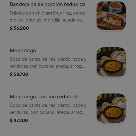
Bandeja paisa porción reducida
Fríjoles con chicharrón, arroz, carne
molida, chorizo, morcilla, tajada de
maduro, huevo frito, aguacate y arepa.
$ 56.200
(foto porción completa).
Mondongo
Sopa de panza de res, cerdo, papa y
verduras con banano, arepa, arroz,
aguacate, cilantro y limón.
$ 58.700
Mondongo porción reducida
Sopa de panza de res, cerdo, papa y
verduras, con banano, arepa, arroz,
aguacate, cilantro y limón. (foto
$ 47.200
porción completa).