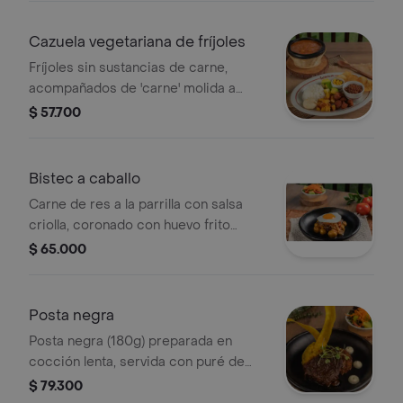
Cazuela vegetariana de fríjoles
Fríjoles sin sustancias de carne,
acompañados de 'carne' molida a
base de lentejas, 'chorizo' campesino
$ 57.700
a base de soya, plátano, arroz, arepa,
maíz, aguacate.
Bistec a caballo
Carne de res a la parrilla con salsa
criolla, coronado con huevo frito
sobre una cama de papas criollas y
$ 65.000
ensalada de la casa.
Posta negra
Posta negra (180g) preparada en
cocción lenta, servida con puré de
papa y arracacha, arroz con coco,
$ 79.300