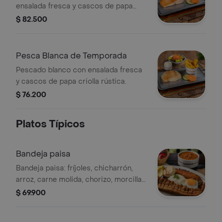
ensalada fresca y cascos de papa
criolla rústica.
$ 82.500
Pesca Blanca de Temporada
Pescado blanco con ensalada fresca
y cascos de papa criolla rústica.
$ 76.200
Platos Típicos
Bandeja paisa
Bandeja paisa: fríjoles, chicharrón,
arroz, carne molida, chorizo, morcilla,
tajada de maduro, huevo frito,
$ 69.900
aguacate y arepa. (foto porción
completa).