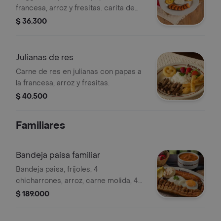
francesa, arroz y fresitas. carita de
papa según disponibilidad.
$ 36.300
Julianas de res
Carne de res en julianas con papas a
la francesa, arroz y fresitas.
$ 40.500
Familiares
Bandeja paisa familiar
Bandeja paisa, fríjoles, 4
chicharrones, arroz, carne molida, 4
chorizos, 4 morcillas, 4 tajadas de
$ 189.000
maduro, 4 huevos fritos, 1 aguacate y
4 arepas. la presentación de la foto