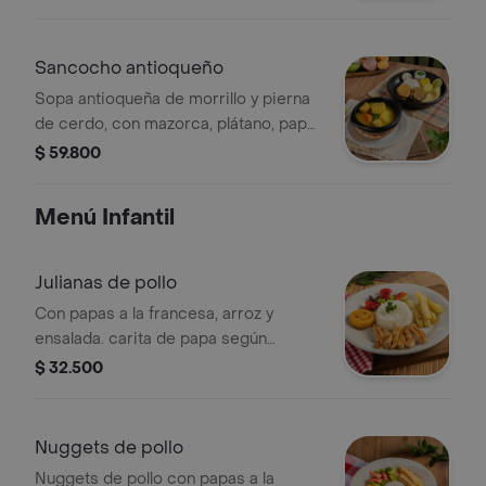
plátano maduro y arroz, envuelto en
hoja de plátano
Sancocho antioqueño
Sopa antioqueña de morrillo y pierna
de cerdo, con mazorca, plátano, papa,
yuca, arroz, arepita y aguacate.
$ 59.800
Menú Infantil
Julianas de pollo
Con papas a la francesa, arroz y
ensalada. carita de papa según
disponibilidad.
$ 32.500
Nuggets de pollo
Nuggets de pollo con papas a la