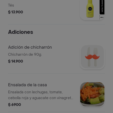
Tés
$ 13.900
Adiciones
Adición de chicharrón
Chicharrón de 90g.
$ 14.900
Ensalada de la casa
Ensalada con lechugas, tomate,
cebolla roja y aguacate con vinagreta
de albahaca.
$ 6900