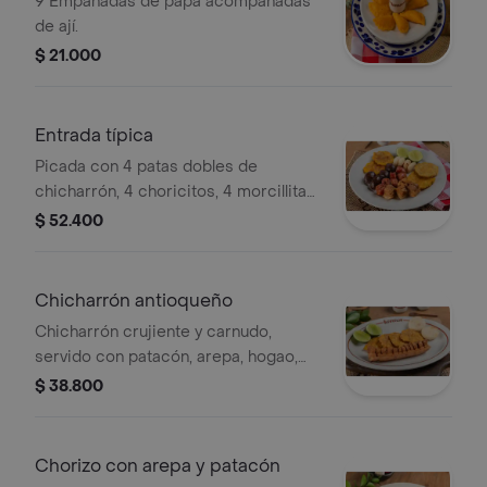
9 Empanadas de papa acompañadas
de ají.
$ 21.000
Entrada típica
Picada con 4 patas dobles de
chicharrón, 4 choricitos, 4 morcillitas,
4 patacones y 4 medias arepas,
$ 52.400
hogao, guacamole y limón
Chicharrón antioqueño
Chicharrón crujiente y carnudo,
servido con patacón, arepa, hogao,
guacamole y limón.
$ 38.800
Chorizo con arepa y patacón