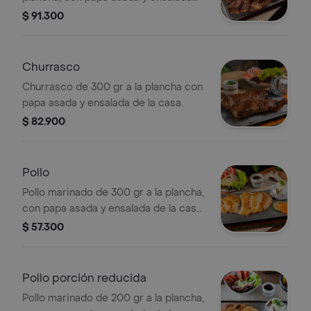
de la casa.
$ 91.300
Churrasco
Churrasco de 300 gr a la plancha con
papa asada y ensalada de la casa.
$ 82.900
Pollo
Pollo marinado de 300 gr a la plancha,
con papa asada y ensalada de la casa,
término único.
$ 57.300
Pollo porción reducida
Pollo marinado de 200 gr a la plancha,