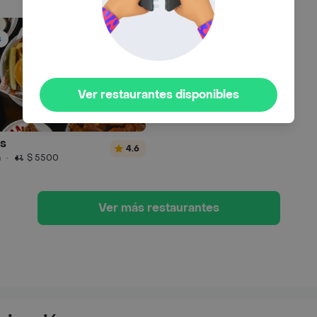
s
Ver restaurantes disponibles
s
4.6
n
·
$ 5500
Ver más restaurantes