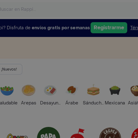
Registrarme
pi?
Disfruta de
envíos gratis por semanas
Tér
¡Nuevos!
aludable
Arepas
Desayunos
Árabe
Sánduches
Mexicana
Asiá