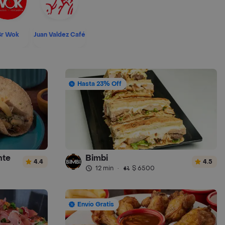
Sr Wok
Juan Valdez Café
Hasta 23% Off
nte
Bimbi
4.4
4.5
12 min
·
$ 6500
Envío Gratis