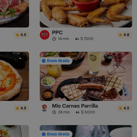
PPC
4.5
4.8
14 min
·
$ 7500
Envío Gratis
Mis Carnes Parrilla
4.5
4.5
24 min
·
$ 5000
Envío Gratis