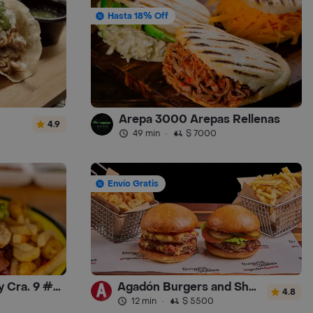
Hasta 18% Off
Arepa 3000 Arepas Rellenas
4.9
49 min
·
$ 7000
Envío Gratis
Beef Burger Company Cra. 9 ##60-22
Agadón Burgers and Shakes
4.8
12 min
·
$ 5500