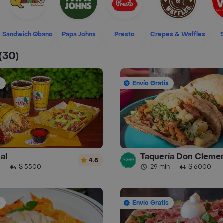
Sandwich Qbano
Papa Johns
Presto
Crepes & Waffles
(30)
s
Envío Gratis
al
Taquería Don Cleme
4.8
n
·
$ 5500
29 min
·
$ 6000
s
Envío Gratis