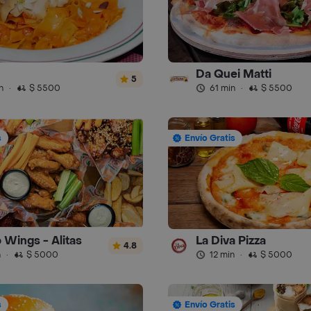
Da Quei Matti
5
n
·
$ 5500
61 min
·
$ 5500
s
Envío Gratis
 Wings - Alitas
La Diva Pizza
4.8
n
·
$ 5000
12 min
·
$ 5000
s
Envío Gratis