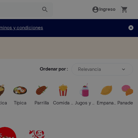
Ingreso
minos y condiciones
Ordenar por :
Relevancia
tica
Típica
Parrilla
Comida Rápida
Jugos y Batidos
Empanadas
Panaderí