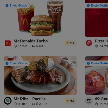
Envío Gratis
Envío Grati
McDonalds Turbo
Pizza 
4.8
13 min
·
$ 4500
34 mi
Envío Gratis
Envío Grati
Mr Ribs - Parrilla
69 Gau
4.9
51 min
·
$ 7000
49 mi