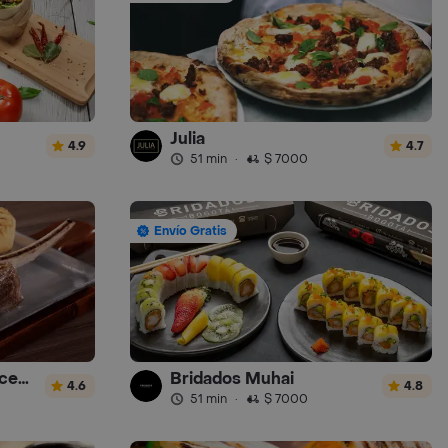
Julia
4.9
4.7
51 min
·
$ 7000
Envío Gratis
Mi Gran Parrilla Boyacense
Bridados Muhai
4.6
4.8
51 min
·
$ 7000