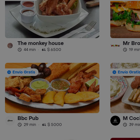
The monkey house
Mr Br
44 min
·
$ 6500
19 mi
Envío Gratis
Envío Grati
Bbc Pub
M Coci
29 min
·
$ 5000
39 mi