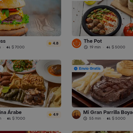
oss
The Pot
4.8
n
·
$ 7000
19 min
·
$ 5000
s
Envío Gratis
na Árabe
4.9
n
·
$ 7000
55 min
·
$ 5000