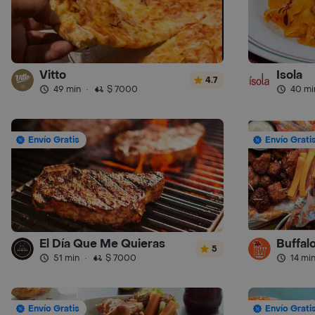
Vitto
Isola
4.7
49 min
·
$ 7000
40 mi
Envío Gratis
Envío Grati
El Día Que Me Quieras
Buffalo
5
51 min
·
$ 7000
14 mi
Envío Gratis
Envío Grati