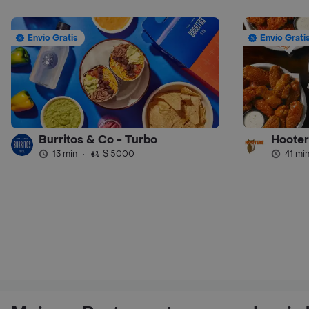
Envío Gratis
Envío Grati
Burritos & Co - Turbo
Hooter
13 min
·
$ 5000
41 mi