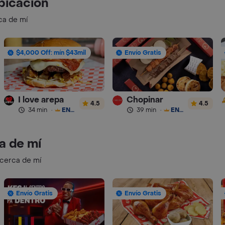
bicación
ca de mí
$4,000 Off: mín $43mil
Envío Gratis
I love arepa
Chopinar
4.5
4.5
34 min
·
ENVÍO GRATIS
39 min
·
ENVÍO GRATIS
a de mí
 cerca de mí
Envío Gratis
Envío Gratis