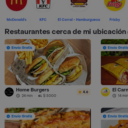
McDonald's
KFC
El Corral - Hamburguesa
Frisby
Restaurantes cerca de mi ubicación
Envío Gratis
Envío Grati
Home Burgers
El Carn
4.6
24 min
·
$ 5000
14 mi
Envío Gratis
Envío Grati