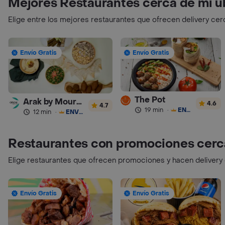
Mejores Restaurantes cerca de mi u
Elige entre los mejores restaurantes que ofrecen delivery cer
Envío Gratis
Envío Gratis
The Pot
Arak by Mourad
4.6
4.7
19 min
·
ENVÍO GRATIS
12 min
·
ENVÍO GRATIS
Restaurantes con promociones cerc
Elige restaurantes que ofrecen promociones y hacen delivery
Envío Gratis
Envío Gratis