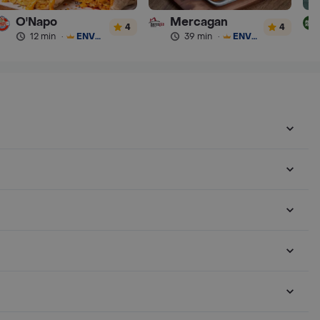
O'Napo
Mercagan
4
4
12 min
·
ENVÍO GRATIS
39 min
·
ENVÍO GRATIS