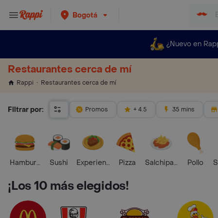
Bogotá
¿Nuevo en Rap
Restaurantes cerca de mí
Restaurantes cerca de mí
Rappi
Filtrar por:
Promos
+ 4.5
35 mins
Hamburguesa
Sushi
Experiencias Foodies
Pizza
Salchipapas
Pollo
S
¡Los 10 más elegidos!