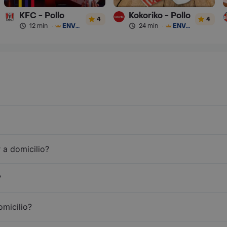
KFC - Pollo
Kokoriko - Pollo
4
4
12 min
·
ENVÍO GRATIS
24 min
·
ENVÍO GRATIS
 a domicilio?
?
omicilio?