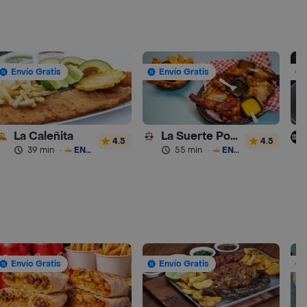
Envío Gratis
Envío Gratis
La Caleñita
La Suerte Pollo Artesanal
4.5
4.5
39 min
·
ENVÍO GRATIS
55 min
·
ENVÍO GRATIS
Envío Gratis
Envío Gratis