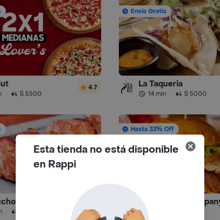
s
Envío Gratis
Hut
La Taqueria
4.7
n
·
$ 5500
14 min
·
$ 5000
s
Hasta 33% Off
Esta tienda no está disponible
en Rappi
chos - Carnes
4.9
n
·
$ 7000
24 min
·
$ 7500