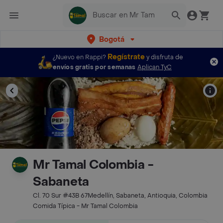
Bogotá
Regístrate
¿Nuevo en Rappi?
y disfruta de
envíos gratis por semanas
Aplican TyC
Mr Tamal Colombia -
Sabaneta
Cl. 70 Sur #43B 67Medellín, Sabaneta, Antioquia, Colombia
Comida Típica - Mr Tamal Colombia