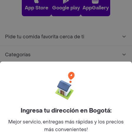
App Store
Google play
AppGallery
Pide tu comida favorita cerca de ti
Categorías
Únete a Rappi
Sobre Rappi
Facebook
Twitter
Instagram
Ingresa tu dirección en Bogotá:
Mejor servicio, entregas más rápidas y los precios
©
2026
Rappi Inc. All rights reserved.
más convenientes!