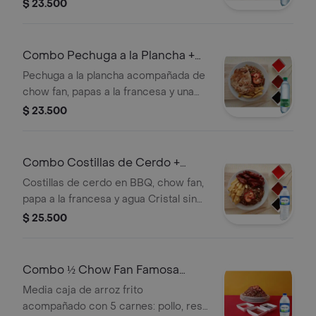
gas de 600 ml.
$ 23.500
Combo Pechuga a la Plancha +
Cristal con Gas 600 ml
Pechuga a la plancha acompañada de
chow fan, papas a la francesa y una
botella de Cristal con gas de 600 ml.
$ 23.500
Combo Costillas de Cerdo +
Cristal Sin Gas 600 ml
Costillas de cerdo en BBQ, chow fan,
papa a la francesa y agua Cristal sin
gas 600 ml.
$ 25.500
Combo ½ Chow Fan Famosa
China + Cristal Sin Gas 600 ml
Media caja de arroz frito
acompañado con 5 carnes: pollo, res,