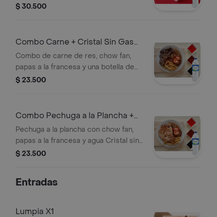
camarón, cerdo y huevo. + Agua
$ 30.500
Combo Carne + Cristal Sin Gas
600 ml
Combo de carne de res, chow fan,
papas a la francesa y una botella de
Cristal sin gas de 600 ml.
$ 23.500
Combo Pechuga a la Plancha +
Cristal Sin Gas 600 ml
Pechuga a la plancha con chow fan,
papas a la francesa y agua Cristal sin
gas de 600 ml.
$ 23.500
Entradas
Lumpia X1