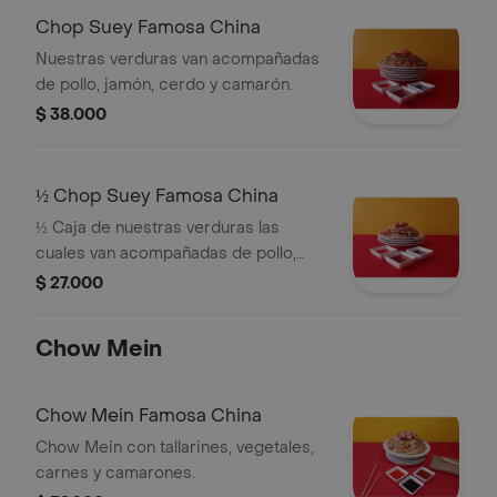
Chop Suey Famosa China
Nuestras verduras van acompañadas
de pollo, jamón, cerdo y camarón.
$ 38.000
½ Chop Suey Famosa China
½ Caja de nuestras verduras las
cuales van acompañadas de pollo,
jamón, cerdo y camarón.
$ 27.000
Chow Mein
Chow Mein Famosa China
Chow Mein con tallarines, vegetales,
carnes y camarones.