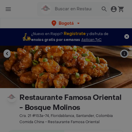
Bogotá
Regístrate
¿Nuevo en Rappi?
y disfruta de
envíos gratis por semanas
Aplican TyC
Restaurante Famosa Oriental
- Bosque Molinos
Cra. 21 #153a-74, Floridablanca, Santander, Colombia
Comida China - Restaurante Famosa Oriental