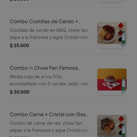
Combo Costillas de Cerdo +
Cristal con Gas 600 ml
Costillas de cerdo en BBQ, chow fan,
papa a la francesa y agua Cristal con
gas 600 ml.
$ 25.500
Combo ½ Chow Fan Famosa
China + Cristal con Gas 600 ml
Media caja de arroz frito
acompañado con 5 carnes: pollo, res,
camarón, cerdo y huevo. + Agua
$ 30.500
Combo Carne + Cristal con Gas
600 ml
Combo de carne de res, chow fan,
papas a la francesa y agua Cristal con