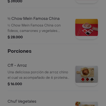
$ 39.000
½ Chow Mein Famosa China
½ Chow Mein Famosa China con
fideos, camarones y vegetales.
Incluye salsas para acompañar.
$ 28.000
Porciones
Cff - Arroz
Una deliciosa porción de arroz chino
el cual va acompañado de 6 proteínas
que son: pollo - carne - huevo - jamón
$ 16.000
- cerdo y camarón.
Chuf Vegetales