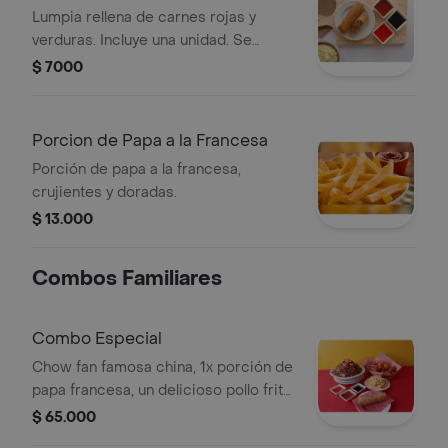
Lumpia rellena de carnes rojas y
verduras. Incluye una unidad. Se
acompaña con salsas variadas.
$ 7000
Porcion de Papa a la Francesa
Porción de papa a la francesa,
crujientes y doradas.
$ 13.000
Combos Familiares
Combo Especial
Chow fan famosa china, 1x porción de
papa francesa, un delicioso pollo frito
y una lumpia.
$ 65.000