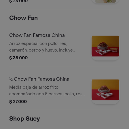
$ 23.000
Chow Fan
Chow Fan Famosa China
Arroz especial con pollo, res,
camarón, cerdo y huevo. Incluye
acompañamiento de rollo primavera y
$ 38.000
salsas.
½ Chow Fan Famosa China
Media caja de arroz frito
acompañado con 5 carnes: pollo, res,
camarón, cerdo y huevo.
$ 27.000
Shop Suey