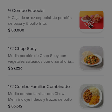
½ Combo Especial
½ Caja de arroz especial, ½x porción
de papa y ½ pollo frito.
$ 50.000
1/2 Chop Suey
Media porción de Chop Suey con
vegetales salteados como zanahoria,
brócoli y pimentón.
$ 27.223
1/2 Combo Familiar Combinado
Con Chow Mein
Medio combo familiar con Chow
Mein, incluye fideos y trozos de pollo.
$ 53.312