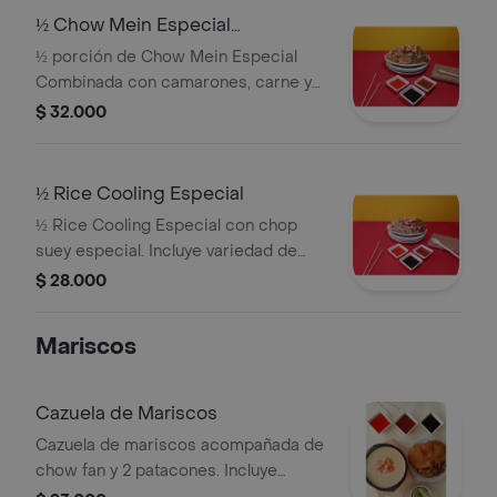
½ Chow Mein Especial
Combinada
½ porción de Chow Mein Especial
Combinada con camarones, carne y
vegetales.
$ 32.000
½ Rice Cooling Especial
½ Rice Cooling Especial con chop
suey especial. Incluye variedad de
vegetales y carnes.
$ 28.000
Mariscos
Cazuela de Mariscos
Cazuela de mariscos acompañada de
chow fan y 2 patacones. Incluye
salsas y limón.