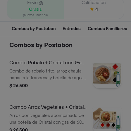
Envío
Calificación
Gratis
4
(nuevos usuarios)
Combos by Postobón
Entradas
Combos Familiares
Combos by Postobón
Combo Robalo + Cristal con Gas
600 ml
Combo de robalo frito, arroz chaufa,
papas a la francesa y botella de agua
Cristal con gas de 600 ml.
$ 26.500
Combo Arroz Vegetales + Cristal
con Gas 600 ml
Arroz con vegetales acompañado de
una botella de Cristal con gas de 600
ml.
$ 26.500