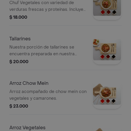
Chuf Vegetales con variedad de
verduras frescas y proteínas. Incluye
opciones de salsas para acompañar.
$ 18.000
Tallarines
Nuestra porción de tallarines se
encuentra preparada en nuestra
deliciosa salsa soya, acompañada de
$ 20.000
5 proteínas.
Arroz Chow Mein
Arroz acompañado de chow mein con
vegetales y camarones.
$ 23.000
Arroz Vegetales