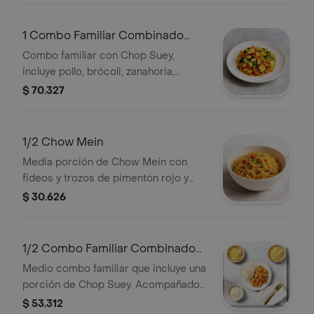
1 Combo Familiar Combinado
Con Chop Suey
Combo familiar con Chop Suey,
incluye pollo, brócoli, zanahoria,
pimientos y fideos. Ideal para
$ 70.327
compartir.
1/2 Chow Mein
Media porción de Chow Mein con
fideos y trozos de pimentón rojo y
verde.
$ 30.626
1/2 Combo Familiar Combinado
Con Chop Suey
Medio combo familiar que incluye una
porción de Chop Suey. Acompañado
de arroz y papas fritas.
$ 53.312