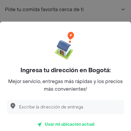
Pide tu comida favorita cerca de ti
Categorías
Únete a Rappi
Sobre Rappi
Ingresa tu dirección en Bogotá:
Facebook
Twitter
Instagram
Mejor servicio, entregas más rápidas y los precios
más convenientes!
©
2026
Rappi Inc. All rights reserved.
Usar mi ubicación actual
Rappi S.A.S. --- NIT 900.843.898-9 --- Calle 63 # 16A-02