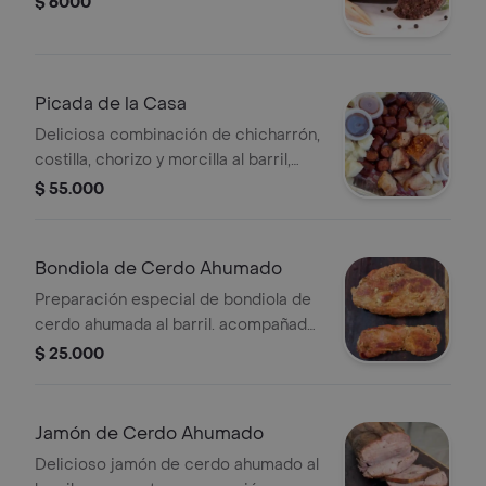
$ 6000
Picada de la Casa
Deliciosa combinación de chicharrón,
costilla, chorizo y morcilla al barril,
acompañada de bollo de maíz y yuca.
$ 55.000
Ideal para 2 personas.
Bondiola de Cerdo Ahumado
Preparación especial de bondiola de
cerdo ahumada al barril. acompañada
con bollo y yuca.
$ 25.000
Jamón de Cerdo Ahumado
Delicioso jamón de cerdo ahumado al