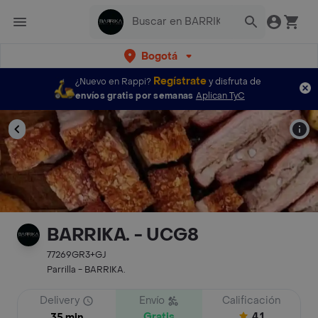
Bogotá
Regístrate
¿Nuevo en Rappi?
y disfruta de
envíos gratis por semanas
Aplican TyC
BARRIKA. - UCG8
77269GR3+GJ
Parrilla - BARRIKA.
Delivery
Envío
Calificación
Gratis
4.1
35 min