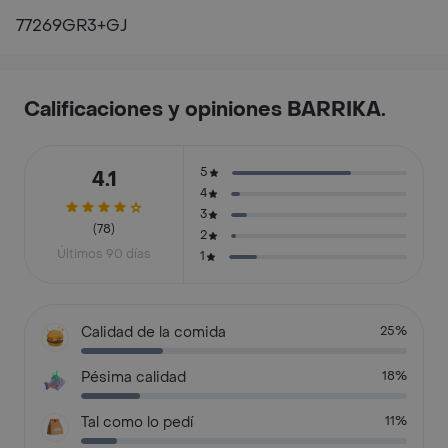
77269GR3+GJ
Calificaciones y opiniones BARRIKA.
5
4.1
4
3
(78)
2
Últimos 90 días
1
Calidad de la comida
25%
Pésima calidad
18%
Tal como lo pedí
11%