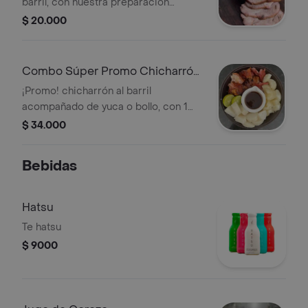
barril, con nuestra preparación
especial, acompañado de nuestra
$ 20.000
salsa bbq. Presentación en empaque
al vacío por 10 unidades.
Combo Súper Promo Chicharrón
+ Chorizo
¡Promo! chicharrón al barril
acompañado de yuca o bollo, con 1
porción de chorizo al barril y 1
$ 34.000
gaseosa pepsi personal.
Bebidas
Hatsu
Te hatsu
$ 9000