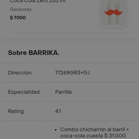
Coca Cola Zero 235 ml
Gaseosas
$ 7000
Sobre BARRIKA.
Dirección
77269GR3+GJ
Especialidad
Parrilla
Rating
4.1
Combo chicharrón al barril +
coca-cola cuesta $ 31.000