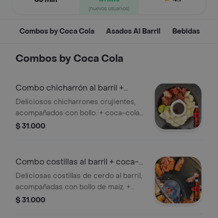
(nuevos usuarios)
Combos by Coca Cola
Asados Al Barril
Bebidas
Combos by Coca Cola
Combo chicharrón al barril +
coca-cola
Deliciosos chicharrones crujientes,
acompañados con bollo. + coca-cola
zero 300 ml
$ 31.000
Combo costillas al barril + coca-
cola
Deliciosas costillas de cerdo al barril,
acompañadas con bollo de maíz. +
coca-cola zero 300 ml
$ 31.000