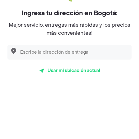
Myriam Camhi Co
Ingresa tu dirección en Bogotá:
Magnifique
Mejor servicio, entregas más rápidas y los precios
Empanaditas de Pipian - Empanadas
más convenientes!
Desayunadero de la 42
Luisa Postres
Sopitas y Frijoladas
Usar mi ubicación actual
Subway
Top Marcas y Cadenas de Restaurantes
Encuéntranos en estos países