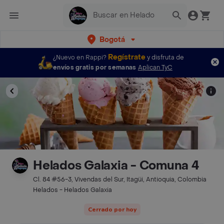
Bogotá
Regístrate
¿Nuevo en Rappi?
y disfruta de
envíos gratis por semanas
Aplican TyC
Helados Galaxia - Comuna 4
Cl. 84 #56-3, Vivendas del Sur, Itagüi, Antioquia, Colombia
Helados - Helados Galaxia
Cerrado por hoy