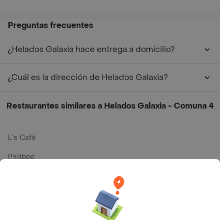
Preguntas frecuentes
¿Helados Galaxia hace entrega a domicilio?
¿Cuál es la dirección de Helados Galaxia?
Restaurantes similares a Helados Galaxia - Comuna 4
L´s Café
Philippe
Baskin Robbins
La Cesta
Mercari - Postres