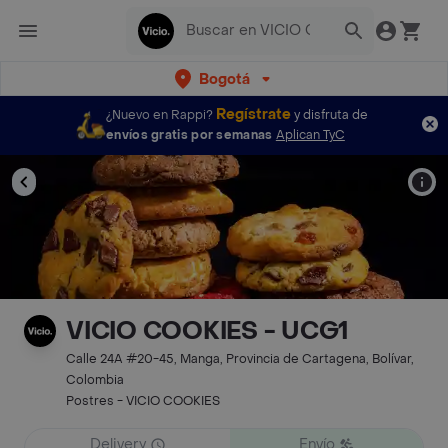
Bogotá
Regístrate
¿Nuevo en Rappi?
y disfruta de
envíos gratis por semanas
Aplican TyC
VICIO COOKIES - UCG1
Calle 24A #20-45, Manga, Provincia de Cartagena, Bolívar,
Colombia
Postres - VICIO COOKIES
Delivery
Envío