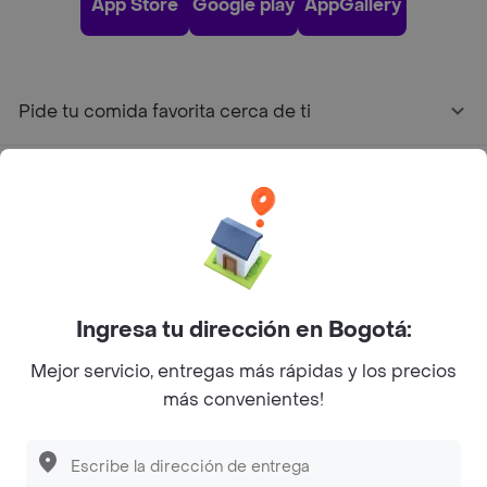
App Store
Google play
AppGallery
Pide tu comida favorita cerca de ti
Categorías
Únete a Rappi
Sobre Rappi
Ingresa tu dirección en Bogotá:
Mejor servicio, entregas más rápidas y los precios
Facebook
Twitter
Instagram
más convenientes!
©
2026
Rappi Inc. All rights reserved.