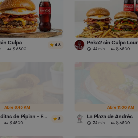
sin Culpa
Peka2 sin Culpa Lou
4.8
n
·
$ 6500
44 min
·
$ 6500
Abre 8:45 AM
Abre 11:00 AM
Empanaditas de Pipian - Empanadas
La Plaza de Andrés
5
·
$ 4500
34 min
·
$ 6500