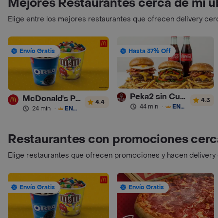
Mejores Restaurantes cerca de mi u
Elige entre los mejores restaurantes que ofrecen delivery cer
Envío Gratis
Hasta 37% Off
Peka2 sin Culpa Lourdes
McDonald's Postres
4.3
4.4
44 min
·
ENVÍO GRATIS
24 min
·
ENVÍO GRATIS
Restaurantes con promociones cerc
Elige restaurantes que ofrecen promociones y hacen delivery
Envío Gratis
Envío Gratis