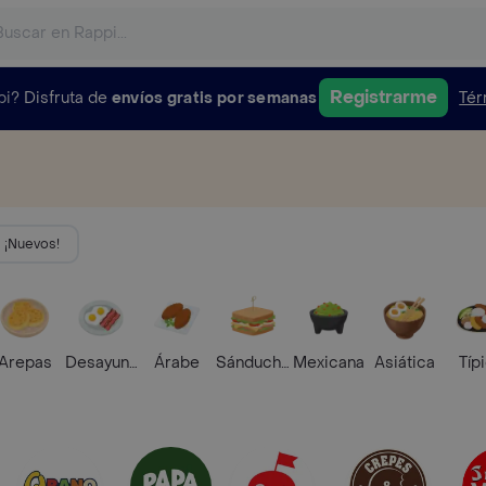
Registrarme
pi?
Disfruta de
envíos gratis por semanas
Tér
¡Nuevos!
Arepas
Desayunos
Árabe
Sánduches
Mexicana
Asiática
Típ