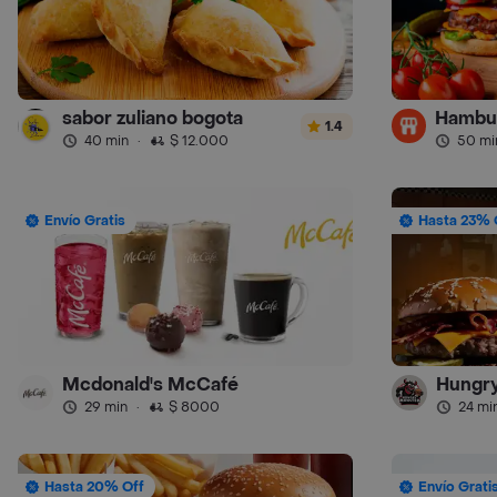
sabor zuliano bogota
1.4
40 min
·
$ 12.000
50 mi
Envío Gratis
Hasta 23% 
Mcdonald's McCafé
Hungr
29 min
·
$ 8000
24 mi
Hasta 20% Off
Envío Grati