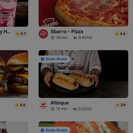
El Corral - Malteadas y Helados
Sbarro - Pizza
4.7
4.6
34 min
·
$ 8000
Envío Gratis
Altoque
4.6
3.9
19 min
·
$ 6500
Envío Gratis