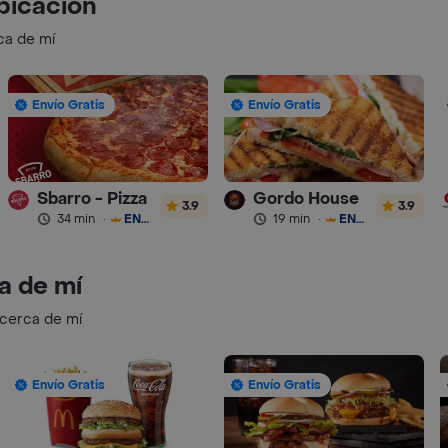
bicación
ca de mí
Envío Gratis
Envío Gratis
Sbarro - Pizza
Gordo House
3.9
3.9
34 min
·
ENVÍO GRATIS
19 min
·
ENVÍO GRATIS
a de mí
 cerca de mí
Envío Gratis
Envío Gratis