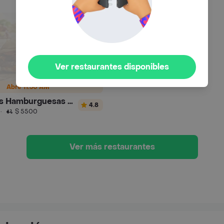
Ver restaurantes disponibles
Abre 11:30 AM
Gauchos Hamburguesas y Sánguches
4.8
·
$ 5500
Ver más restaurantes