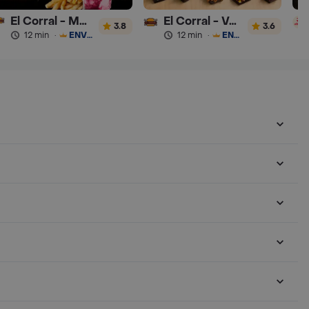
El Corral - Malteadas y Helados
El Corral - Vaqueros
3.8
3.6
12 min
·
ENVÍO GRATIS
12 min
·
ENVÍO GRATIS