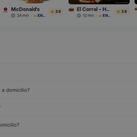
McDonald's
El Corral - Hamburguesa
3.8
3.8
24 min
·
ENVÍO GRATIS
12 min
·
ENVÍO GRATIS
 a domicilio?
?
omicilio?