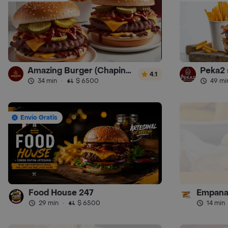
Amazing Burger (Chapinero)
Peka2 
4.1
34 min
·
$ 6500
49 mi
Envío Gratis
Food House 247
29 min
·
$ 6500
14 min