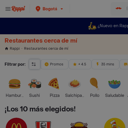
Bogotá
¿Nuevo en Rap
Restaurantes cerca de mí
Restaurantes cerca de mí
Rappi
Filtrar por:
Promos
+ 4.5
35 mins
Hamburguesa
Sushi
Pizza
Salchipapas
Pollo
Saludable
¡Los 10 más elegidos!