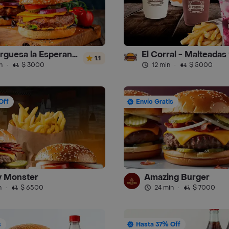
Hamburguesa la Esperanza
1.1
n
·
$ 3000
12 min
·
$ 5000
Off
Envío Gratis
y Monster
Amazing Burger
n
·
$ 6500
24 min
·
$ 7000
s
Hasta 37% Off