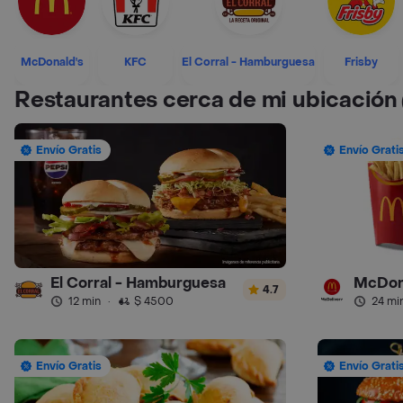
McDonald's
KFC
El Corral - Hamburguesa
Frisby
Restaurantes cerca de mi ubicación
Envío Gratis
Envío Grati
El Corral - Hamburguesa
McDon
4.7
12 min
·
$ 4500
24 mi
Envío Gratis
Envío Grati