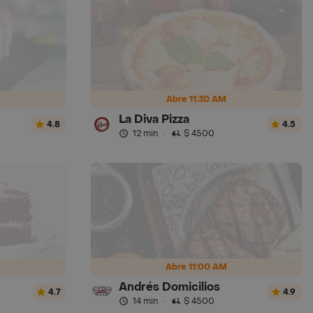
Abre 11:30 AM
La Diva Pizza
4.8
4.5
12 min
·
$ 4500
Abre 11:00 AM
Andrés Domicilios
4.7
4.9
14 min
·
$ 4500