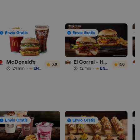
Envío Gratis
Envío Gratis
McDonald's
El Corral - Hamburguesa
3.8
3.8
24 min
·
ENVÍO GRATIS
12 min
·
ENVÍO GRATIS
Envío Gratis
Envío Gratis