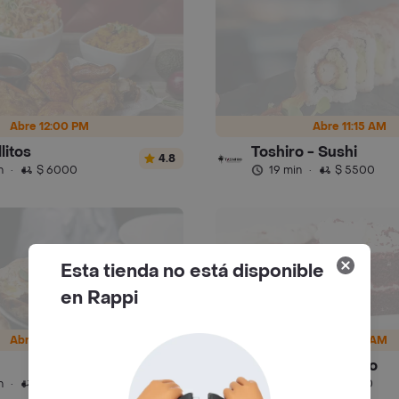
Abre 12:00 PM
Abre 11:15 AM
litos
Toshiro - Sushi
4.8
n
·
$ 6000
19 min
·
$ 5500
Esta tienda no está disponible
en Rappi
Abre 12:00 PM
Abre 9:00 AM
Myriam Camhi Co
4.7
n
·
$ 6500
12 min
·
$ 4500