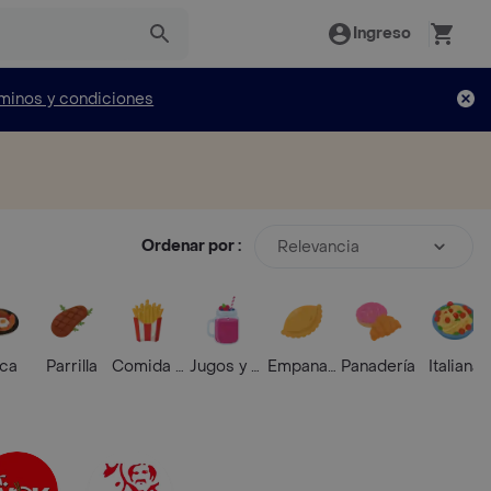
Ingreso
minos y condiciones
Ordenar por :
Relevancia
ica
Parrilla
Comida Rápida
Jugos y Batidos
Empanadas
Panadería
Italiana