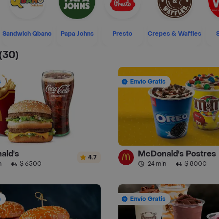
Sandwich Qbano
Papa Johns
Presto
Crepes & Waffles
(30)
s
Envío Gratis
ald's
McDonald's Postres
4.7
n
·
$ 6500
24 min
·
$ 8000
s
Envío Gratis