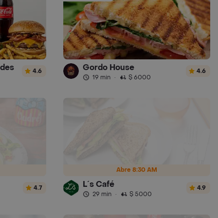
rdes
Gordo House
4.6
4.6
19 min
·
$ 6000
Abre 8:30 AM
L´s Café
4.7
4.9
29 min
·
$ 5000