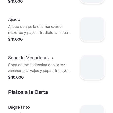
con trozos de callo y verduras.
$ 11.000
Ajiaco
Ajiaco con pollo desmenuzado,
mazorca y papas. Tradicional sopa
colombiana.
$ 11.000
Sopa de Menudencias
Sopa de menudencias con arroz,
zanahoria, arvejas y papas. Incluye
patas de pollo.
$ 10.000
Platos a la Carta
Bagre Frito