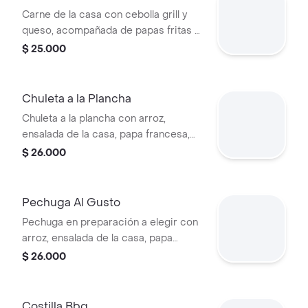
Carne de la casa con cebolla grill y
queso, acompañada de papas fritas y
yuca.
$ 25.000
Chuleta a la Plancha
Chuleta a la plancha con arroz,
ensalada de la casa, papa francesa,
yuca y patacón.
$ 26.000
Pechuga Al Gusto
Pechuga en preparación a elegir con
arroz, ensalada de la casa, papa
francesa, yuca y patacón.
$ 26.000
Costilla Bbq