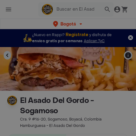
Bogotá
Regístrate
¿Nuevo en Rappi?
y disfruta de
envíos gratis por semanas
Aplican TyC
El Asado Del Gordo -
Sogamoso
Cra. 9 #16-20, Sogamoso, Boyacá, Colombia
Hamburguesa - El Asado Del Gordo