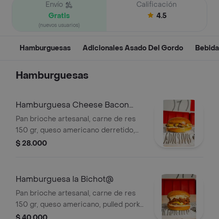
Envío
Calificación
Gratis
4.5
(nuevos usuarios)
Hamburguesas
Adicionales Asado Del Gordo
Bebida
Hamburguesas
Hamburguesa Cheese Bacon
Burger
Pan brioche artesanal, carne de res
150 gr, queso americano derretido,
tocineta premium, cebolla blanca en
$ 28.000
cubos, pepinillos agridulces y salsa
animal ¡pa amarrar todo ese sabor!
Hamburguesa la Bichot@
Pan brioche artesanal, carne de res
150 gr, queso americano, pulled pork
jugoso, tocineta premium, ensalada
$ 40.000