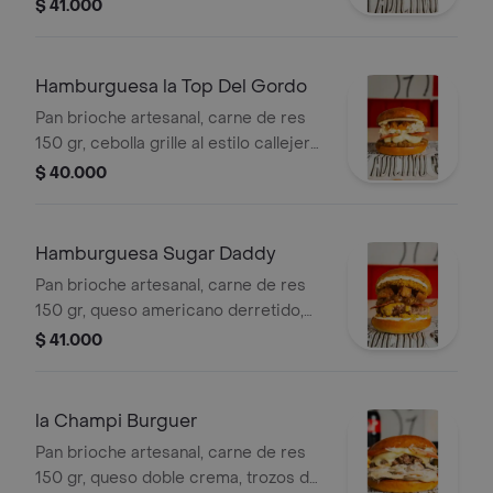
queso americano, tocineta premium,
$ 41.000
huevo frito, aros de cebolla
artesanales bien crujientes y alioli de
ajo en la tapa ¡pa cerrar con estilo!
Hamburguesa la Top Del Gordo
Pan brioche artesanal, carne de res
150 gr, cebolla grille al estilo callejero,
queso doble crema, tocineta
$ 40.000
premium, pollo desmechado con su
buena dosis de salsa tártara, cuadros
de piña artesanal pa ese toque dulce
Hamburguesa Sugar Daddy
y alioli de ajo ¡que remata con sabor!
Pan brioche artesanal, carne de res
150 gr, queso americano derretido,
mermelada de cebolla y tocineta,
$ 41.000
chicharrón crocante, aros de cebolla
artesanales, tocineta premium y salsa
tártara.
la Champi Burguer
Pan brioche artesanal, carne de res
150 gr, queso doble crema, trozos de