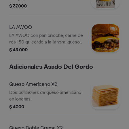
tocineta, queso doble crema, queso
$ 37.000
americano, lechuga fresca, tomate,
cebolla, pepinillos agridulces,
kétchup, mostaza y salsa tártara. la
LA AWOO
receta personal del gordo. doble
LA AWOO con pan brioche, carne de
proteína, doble flow y cero miedo al
res 150 gr, cerdo a la llanera, queso
sabor
americano, doble crema y crema,
$ 43.000
tocineta, pepinillos agridulces y salsa
animal.
Adicionales Asado Del Gordo
Queso Americano X2
Dos porciones de queso americano
en lonchas.
$ 4000
Queso Doble Crema X2