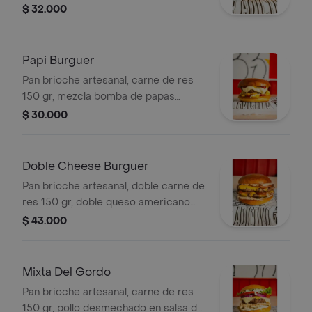
champiñones envueltos en salsa
$ 32.000
cremosa, tocineta premium y alioli de
ajo.
Papi Burguer
Pan brioche artesanal, carne de res
150 gr, mezcla bomba de papas
tostadas en cubos que crujen como
$ 30.000
chicharrón, queso costeño, cebolla
blanca, piña artesanal con salsa
tártara, queso doble crema, salsa
Doble Cheese Burguer
ketchup y mostaza.
Pan brioche artesanal, doble carne de
res 150 gr, doble queso americano
derretido, doble tocineta premium,
$ 43.000
pepinillos agridulces, cebolla blanca
en cubos y una buena capa de salsa
animal ¡que lo une todo!
Mixta Del Gordo
Pan brioche artesanal, carne de res
150 gr, pollo desmechado en salsa de