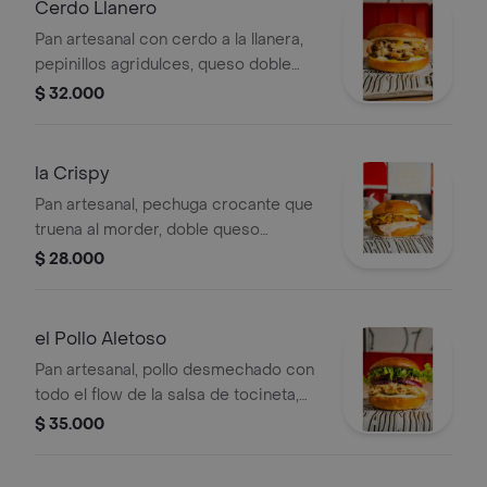
Cerdo Llanero
Pan artesanal con cerdo a la llanera,
pepinillos agridulces, queso doble
crema derretido, mostaza suave y
$ 32.000
alioli de ajo.
la Crispy
Pan artesanal, pechuga crocante que
truena al morder, doble queso
americano derretido, coleslaw
$ 28.000
cremoso y una capa de mayosiracha
(leve picante) que le mete todo el
sabor callejero. la que volvió
el Pollo Aletoso
recargada: más crujiente, más
Pan artesanal, pollo desmechado con
sabrosa, más del gordo.
todo el flow de la salsa de tocineta,
crema de cebolla bien sabrosa,
$ 35.000
tocineta premium crocante, queso
americano fundido y la mezcla