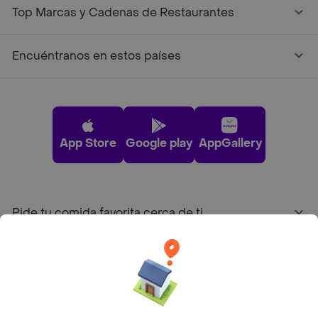
Top Marcas y Cadenas de Restaurantes
Encuéntranos en estos países
App Store
Google play
AppGallery
Pide tu comida favorita cerca de ti
Categorías
Únete a Rappi