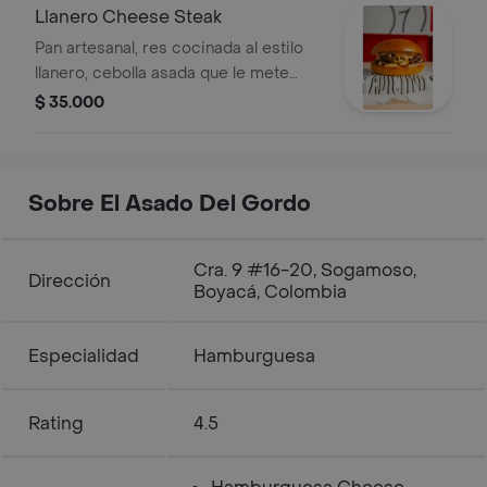
perfecta de tomate, cebolla, lechuga y
Llanero Cheese Steak
pepinillos agridulces.un sánguche con
Pan artesanal, res cocinada al estilo
alas, actitud y calle. este pollo no se
llanero, cebolla asada que le mete
deja ¡se devora!
dulzor y textura, dos tajadas de queso
$ 35.000
americano bien derretido, salsa bbq y
un toque de salsa animal que amarra
todo con furia. un philly con acento
del llano. sabor gringo, alma
Sobre El Asado Del Gordo
colombiana
Cra. 9 #16-20, Sogamoso,
Dirección
Boyacá, Colombia
Especialidad
Hamburguesa
Rating
4.5