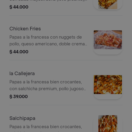
bondiola de cerdo bañada en bbq, col
$ 44.000
slaw cremosa al estilo gringo, queso
costeño rallado, crocante de papa y
crocante de tocineta. pa los que
Chicken Fries
quieren cerdo con flow y un toque de
Papas a la francesa con nuggets de
picanteque se siente.
pollo, queso americano, doble crema
fundido, crocante de tocineta, queso
$ 44.000
costeño, crocante de papa, salsa
animal y piña en cubos.
la Callejera
Papas a la francesa bien crocantes,
con salchicha premium, pollo jugoso
bañado en salsa bbq, cebolla grille,
$ 39.000
lechuga fresca, salsas tártara y piña
casera, todo cubierto con queso
costeño rallado y papita ripio pa
Salchipapa
coronar. una salchipapa costeña
Papas a la francesa bien crocantes,
como nunca la has probado ¡sabrosa,