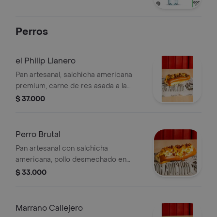
Perros
el Philip Llanero
Pan artesanal, salchicha americana
premium, carne de res asada a la
llanera, cebolla asada, queso
$ 37.000
americano derretido y el combo
explosivo de salsa bbq con salsa
animal. gringo de corazón, llanero de
Perro Brutal
sabor. ¡este philip tiene calle y carne
Pan artesanal con salchicha
pa' rato!
americana, pollo desmechado en
salsa tártara, piña en cubos,
$ 33.000
mermelada de cebolla, queso doble
crema, mezcla crocante y alioli de ajo.
Marrano Callejero