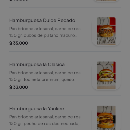
cole slaw fresca y una capa de
mayosriracha ¡que le mete fuego!
Hamburguesa Dulce Pecado
Pan brioche artesanal, carne de res
150 gr, cubos de plátano maduro
bañados en salsa de bocadillo y
$ 35.000
queso costeño, cebolla grillé, tocineta
premium, una mezcla crocante de
papas y salsa tártara.
Hamburguesa la Clásica
Pan brioche artesanal, carne de res
150 gr, tocineta premium, queso
americano, queso doble crema,
$ 33.000
lechuga, tomate, cebolla, salsas
mostaza, ketchup y tartara.
Hamburguesa la Yankee
Pan brioche artesanal, carne de res
150 gr, pecho de res desmechado,