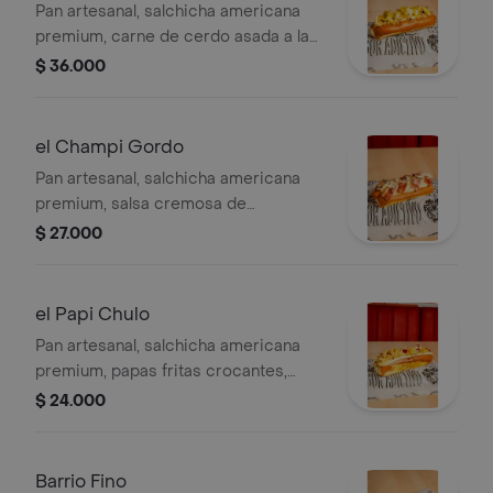
Pan artesanal, salchicha americana
premium, carne de cerdo asada a la
llanera, queso doble crema, pepinillos
$ 36.000
agridulces, mostaza y alioli de ajo. de
la llanura pa la calle este marrano no
se esconde, se luce con puro sabor.
el Champi Gordo
Pan artesanal, salchicha americana
premium, salsa cremosa de
champiñones en trozos al ajillo, queso
$ 27.000
doble crema derretido y tocineta
premium pa coronar. cremoso,
sabrosón y con actitud. ¡este gordo
el Papi Chulo
tiene puro flow en cada mordida!
Pan artesanal, salchicha americana
premium, papas fritas crocantes,
kétchup, mostaza, cebolla cruda,
$ 24.000
queso costeño, piña artesanal en
cubos y una buena capa de salsa
tártara. el más creído de la cuadra, el
Barrio Fino