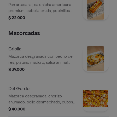
más completo del parche. ¡tu antojo
Pan artesanal, salchicha americana
sabe quién manda!
premium, cebolla cruda, pepinillos
agridulces, queso costeño, mezcla
$ 22.000
crocante de papas, y el combo de
salsas de ley kétchup, mostaza y
Mazorcadas
tártara. el que tiene flow de esquina y
sabor de otro nivel. ¡callejero con
clase!
Criolla
Mazorca desgranada con pecho de
res, plátano maduro, salsa animal,
queso costeño y huevo frito.
$ 39.000
Del Gordo
Mazorca desgranada, chorizo
ahumado, pollo desmechado, cubos
de piña, crocante de papa.
$ 40.000