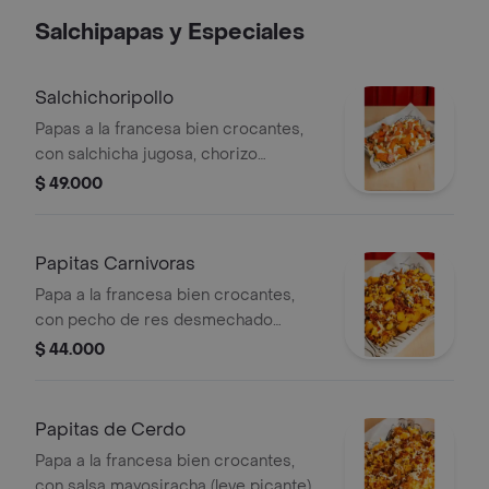
Salchipapas y Especiales
Salchichoripollo
Papas a la francesa bien crocantes,
con salchicha jugosa, chorizo
premium y pollo desmechado
$ 49.000
mezclado con queso doble crema
derretido y salsa tártara, más tocineta
premium, piña artesanal en cubos,
Papitas Carnivoras
queso costeño rallado y mezcla
Papa a la francesa bien crocantes,
crocante de papas que truena. la
con pecho de res desmechado
triple amenaza del sabor callejero
bañado en salsa bbq, salsa animal,
$ 44.000
¡pollo, chorizo y salchicha con todo el
trocitos de platano maduro, cubos de
flow del gordo!
piña caramelizada, queso costeño
rallado, crocante de papa y crocante
Papitas de Cerdo
de tocineta. dulce, ahumado y
Papa a la francesa bien crocantes,
brutalmente sabroso.
con salsa mayosiracha (leve picante),