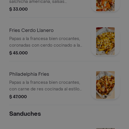
salchicha americana, salsas
atrevida y con todo el sabor de la
artesanales tartara y piña, y queso
$ 33.000
calle bien puesta!
fundido derretido. la clasica que
nunca falla ¡callejera, cremosa y con
el flow!
Fries Cerdo Llanero
Papas a la francesa bien crocantes,
coronadas con cerdo cocinado a la
llanera, alioli casero, mostaza suave,
$ 45.000
pepinillos agridulces y queso doble
crema bien derretido. una montaña
de sabor rústico con calle. ¡cerdo,
Philadelphia Fries
papas y puro placer sin medida!
Papas a la francesa bien crocantes,
con carne de res cocinada al estilo
llanero, cebolla asada al punto, queso
$ 47.000
cheddar fundido, salsa bbq con sabor
intenso y un remate brutal de salsa
Sanduches
animal. un viaje de philly al llano ¡y
directo al corazón del antojo!