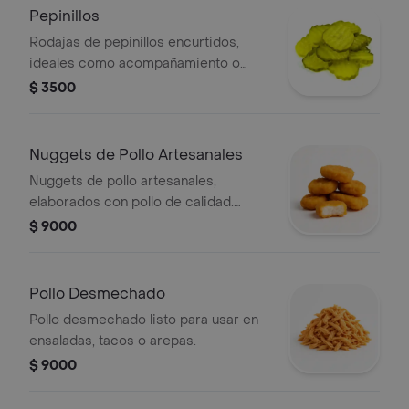
Pepinillos
Rodajas de pepinillos encurtidos,
ideales como acompañamiento o
para añadir a tus platos favoritos.
$ 3500
Nuggets de Pollo Artesanales
Nuggets de pollo artesanales,
elaborados con pollo de calidad.
Crujientes por fuera y jugosos por
$ 9000
dentro.
Pollo Desmechado
Pollo desmechado listo para usar en
ensaladas, tacos o arepas.
$ 9000