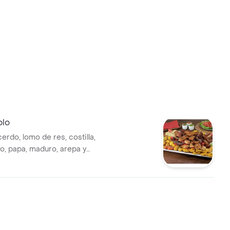
olo
erdo, lomo de res, costilla,
zo, papa, maduro, arepa y
4 personas.