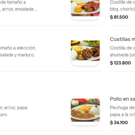
ada tamaño a
Costilla de 
 arroz, ensalada y
bbq, choric
$ 81.500
Costillas 
tamaño a elección,
Costilla de c
nsalada y maduro.
ahumada juni
amarilla y a
$ 123.800
Pollo en sa
n, arroz, papa
Pechuga de p
uro.
papa a la cr
$ 36.100