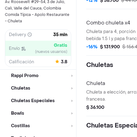
-12%
$ 38.700
$ 44.1
Av. Roosevelt #29-54, 3 de Julio,
Cali, Valle del Cauca, Colombia
Comida Típica - Apolo Restaurante
- Chuleta
Combo chuleta x4
Chuleta para 4, porción
Delivery
35 min
bebida 1.5 l y papa fran
Gratis
-16%
$ 131.900
$ 156.
Envío
(nuevos usuarios)
Calificación
3.8
Chuletas
Rappi Promo
Chuleta
Chuletas
Chuleta a elección, arr
francesa.
Chuletas Especiales
$ 36.100
Bowls
Chuletas Especi
Costillas