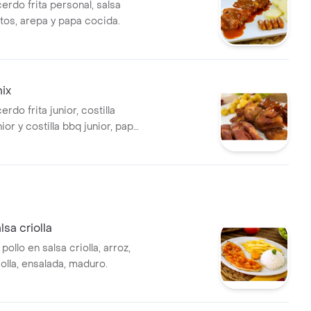
cerdo frita personal, salsa
itos, arepa y papa cocida.
mix
erdo frita junior, costilla
or y costilla bbq junior, papa
repa.
lsa criolla
ollo en salsa criolla, arroz,
iolla, ensalada, maduro.