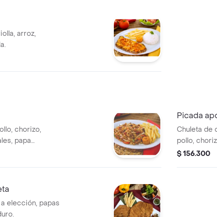
olla, arroz,
a.
Picada ap
llo, chorizo,
Chuleta de c
ales, papa
pollo, chori
duro. tamaño a
plátano. 3-
$ 156.300
eta
 a elección, papas
duro.