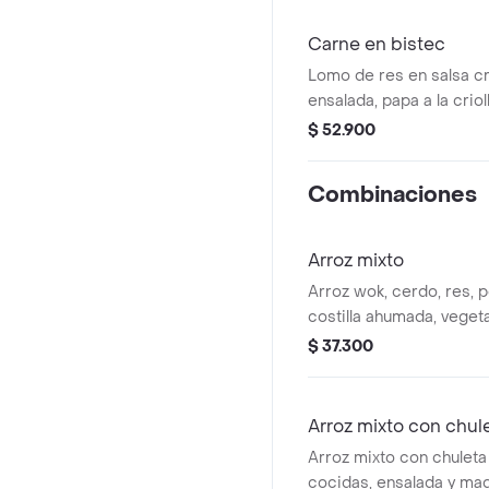
Carne en bistec
Lomo de res en salsa cri
ensalada, papa a la crioll
$ 52.900
Combinaciones
Arroz mixto
Arroz wok, cerdo, res, po
costilla ahumada, veget
francesa, ensalada y ma
$ 37.300
elección.
Arroz mixto con chul
Arroz mixto con chuleta
cocidas, ensalada y ma