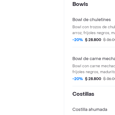
Bowls
Bowl de chuletines
Bowl con trozos de chul
arroz, frijoles negros, 
gallo y salsa de ajo.
-20%
$ 28.800
$ 36.
Bowl de carne mech
Bowl con carne mechada
frijoles negros, madurito
salsa de ajo.
-20%
$ 28.800
$ 36.
Costillas
Costilla ahumada