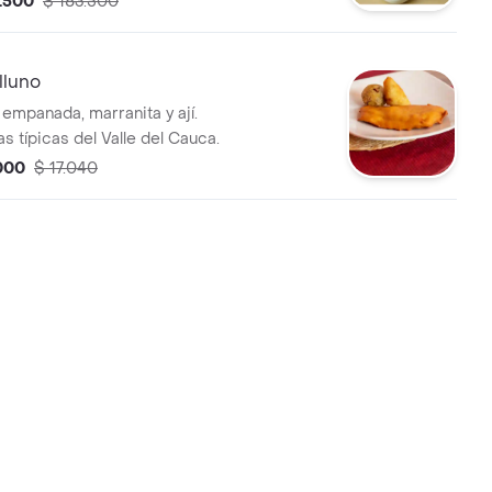
4.500
$ 183.500
lluno
 empanada, marranita y ají.
tas típicas del Valle del Cauca.
.000
$ 17.040