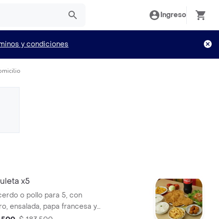
Ingreso
minos y condiciones
omicilio
leta x5
cerdo o pollo para 5, con
ro, ensalada, papa francesa y
a elección.