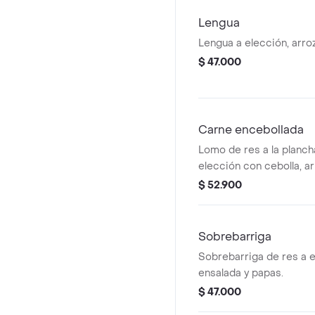
Lengua
Lengua a elección, arroz
$ 47.000
Carne encebollada
Lomo de res a la planc
elección con cebolla, ar
papa francesa.
$ 52.900
Sobrebarriga
Sobrebarriga de res a e
ensalada y papas.
$ 47.000