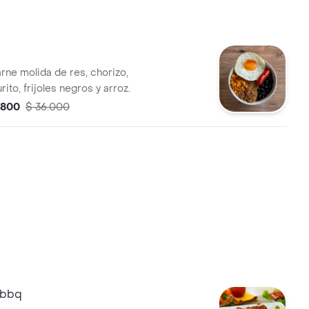
a
rne molida de res, chorizo,
ito, frijoles negros y arroz.
.800
$ 36.000
s bbq