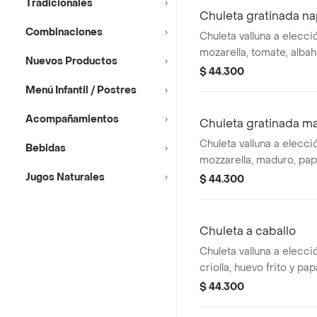
Tradicionales
Chuleta gratinada na
Combinaciones
Chuleta valluna a elecci
mozarella, tomate, albah
Nuevos Productos
francesa.
$ 44.300
Menú Infantil / Postres
Acompañamientos
Chuleta gratinada m
Chuleta valluna a elecci
Bebidas
mozzarella, maduro, pap
Jugos Naturales
$ 44.300
Chuleta a caballo
Chuleta valluna a elecci
criolla, huevo frito y pa
$ 44.300