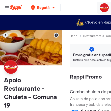
Bogotá
¿Nuevo en Rap
Rappi
Restaurantes a Dom
Envío gratis en tu ped
Disfruta este descuento en tu 
en minutos.
Rappi Promo
Apolo
Restaurante -
Chuleta - Comuna
Chuleta de pollo con ar
19
francesa y bebida a ele