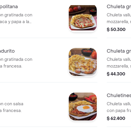
politana
Chuleta g
ón gratinada con
Chuleta vall
aca y papa a la
mozzarella,
francesa.
$ 50.300
adurito
Chuleta gr
ón gratinada con
Chuleta vall
a francesa.
mozzarella, 
$ 44.300
Chuletine
ón con salsa
Chuleta val
pa francesa.
con papa fr
$ 62.400