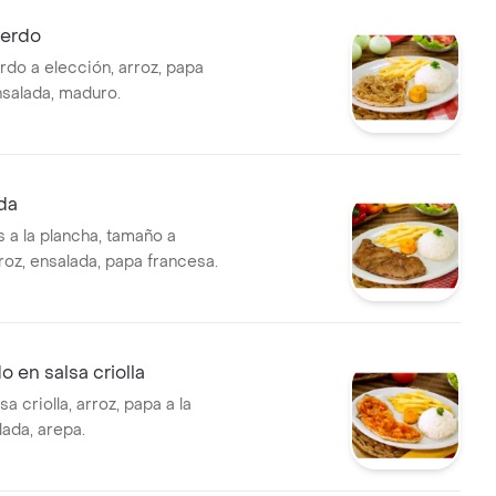
cerdo
do a elección, arroz, papa
nsalada, maduro.
da
 a la plancha, tamaño a
roz, ensalada, papa francesa.
 en salsa criolla
a criolla, arroz, papa a la
alada, arepa.