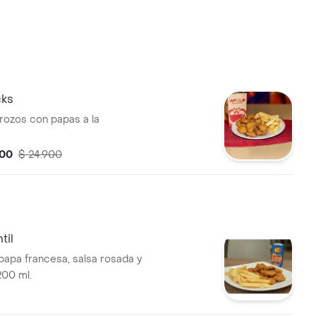
cks
trozos con papas a la
700
$ 24.900
til
 papa francesa, salsa rosada y
200 ml.