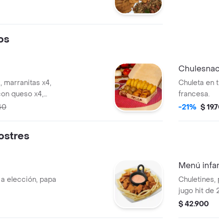
os
Chulesna
 marranitas x4,
Chuleta en 
on queso x4,
francesa.
ersonas.
40
-21%
$ 19.
Postres
Menú infan
 a elección, papa
Chuletines,
jugo hit de 
$ 42.900