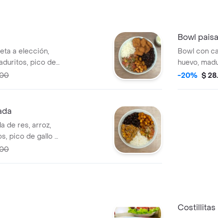
Bowl pais
eta a elección,
Bowl con ca
maduritos, pico de
huevo, madur
000
-20%
$ 28
ada
 de res, arroz,
s, pico de gallo y
000
Costillita