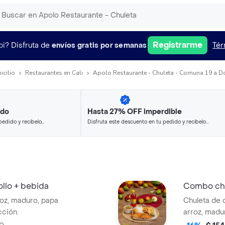
Registrarme
pi?
Disfruta de
envíos gratis por semanas
Tér
icilio
Restaurantes en Cali
Apolo Restaurante - Chuleta - Comuna 19 a D
ido
Hasta 27% OFF imperdible
pedido y recíbelo
Disfruta este descuento en tu pedido y recíbelo
en minutos.
Combo chuleta de pollo + bebida
Combo chu
roz, maduro, papa
Chuleta de 
cción.
arroz, madu
bebida 2 lt 