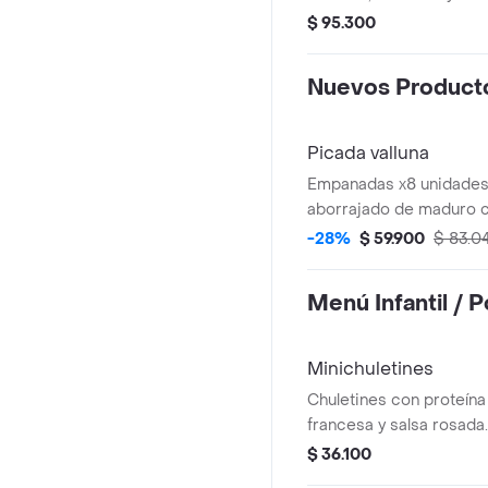
$ 95.300
Nuevos Product
Picada valluna
Empanadas x8 unidades,
aborrajado de maduro c
salsa criolla y ají. 2-3 p
-28%
$ 59.900
$ 83.0
Menú Infantil / 
Minichuletines
Chuletines con proteína
francesa y salsa rosada.
$ 36.100