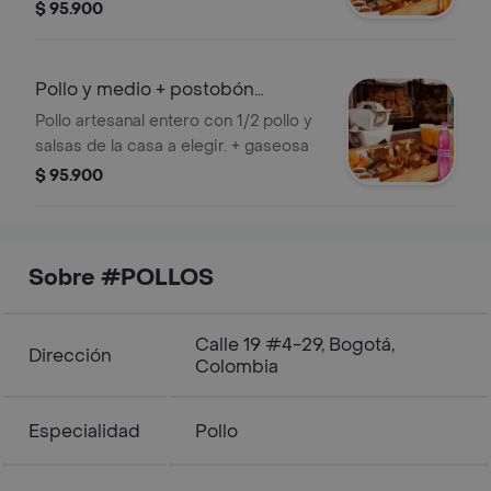
$ 95.900
Pollo y medio + postobón
manzana 1 l
Pollo artesanal entero con 1/2 pollo y
salsas de la casa a elegir. + gaseosa
$ 95.900
Sobre #POLLOS
Calle 19 #4-29, Bogotá,
Dirección
Colombia
Especialidad
Pollo