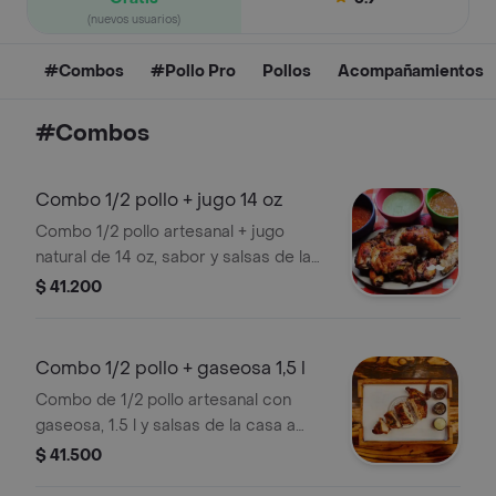
(nuevos usuarios)
#Combos
#Pollo Pro
Pollos
Acompañamientos
#Combos
Combo 1/2 pollo + jugo 14 oz
Combo 1/2 pollo artesanal + jugo
natural de 14 oz, sabor y salsas de la
casa a elegir.
$ 41.200
Combo 1/2 pollo + gaseosa 1,5 l
Combo de 1/2 pollo artesanal con
gaseosa, 1.5 l y salsas de la casa a
elegir.
$ 41.500