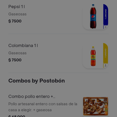
Pepsi 1 l
Gaseosas
$ 7500
Colombiana 1 l
Gaseosas
$ 7500
Combos by Postobón
Combo pollo entero +
colombiana 1 l
Pollo artesanal entero con salsas de la
casa a elegir. + gaseosa