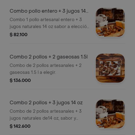
Combo pollo entero + 3 jugos 14
oz
Combo 1 pollo artesanal entero + 3
jugos naturales 14 oz sabor a elección
+ salsas de la casa a tu gusto.
$ 82.100
Combo 2 pollos + 2 gaseosas 1.5l
Combo de 2 pollos artesanales + 2
gaseosas 1.5 l a elegir.
$ 136.000
Combo 2 pollos + 3 jugos 14 oz
Combo de 2 pollos artesanales + 3
jugos naturales de14 oz, sabor y
salsas de la casa a elegir.
$ 142.600