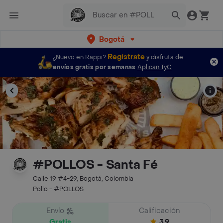
Bogotá
Regístrate
¿Nuevo en Rappi?
y disfruta de
envíos gratis por semanas
Aplican TyC
#POLLOS - Santa Fé
Calle 19 #4-29, Bogotá, Colombia
Pollo - #POLLOS
Envío
Calificación
Gratis
3.9