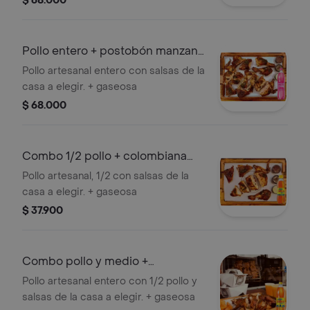
$ 68.000
Pollo entero + postobón manzana
1 l
Pollo artesanal entero con salsas de la
casa a elegir. + gaseosa
$ 68.000
Combo 1/2 pollo + colombiana
250 ml
Pollo artesanal, 1/2 con salsas de la
casa a elegir. + gaseosa
$ 37.900
Combo pollo y medio +
colombiana 1 l
Pollo artesanal entero con 1/2 pollo y
salsas de la casa a elegir. + gaseosa