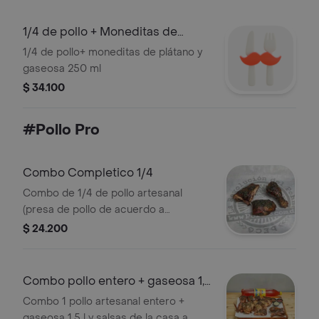
1/4 de pollo + Moneditas de
plátano y Gaseosa 250 ml
1/4 de pollo+ moneditas de plátano y
gaseosa 250 ml
$ 34.100
#Pollo Pro
Combo Completico 1/4
Combo de 1/4 de pollo artesanal
(presa de pollo de acuerdo a
disponibilidad en tienda) + Bebida y
$ 24.200
salsas a elección
Combo pollo entero + gaseosa 1,
5l
Combo 1 pollo artesanal entero +
gaseosa 1,5 l y salsas de la casa a