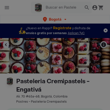
Bogotá
Regístrate
¿Nuevo en Rappi?
y disfruta de
envíos gratis por semanas
Aplican TyC
Pasteleria Cremipastels -
Engativá
Ak. 70 #65a-68, Bogotá, Colombia
Postres - Pasteleria Cremipastels