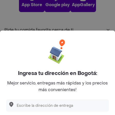
App Store
Google play
AppGallery
Pide tu comida favorita cerca de ti
Categorías
Únete a Rappi
Ingresa tu dirección en Bogotá:
Sobre Rappi
Mejor servicio, entregas más rápidas y los precios
más convenientes!
Facebook
Twitter
Instagram
©
2026
Rappi Inc. All rights reserved.