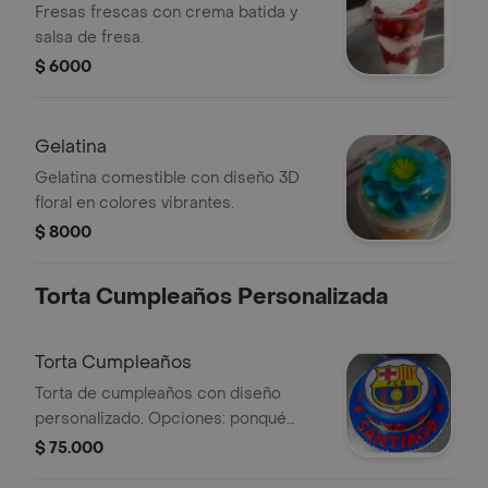
Fresas frescas con crema batida y
salsa de fresa.
$ 6000
Gelatina
Gelatina comestible con diseño 3D
floral en colores vibrantes.
$ 8000
Torta Cumpleaños Personalizada
Torta Cumpleaños
Torta de cumpleaños con diseño
personalizado. Opciones: ponqué
Milkyway, vino o tres leches. Rinde 20
$ 75.000
porciones.