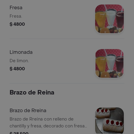
Fresa
Fresa.
$ 4800
Limonada
De limon.
$ 4800
Brazo de Reina
Brazo de Rreina
Brazo de Rreina con relleno de
chantilly y fresa, decorado con fresas
frescas y azúcar glas.