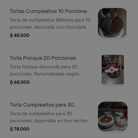
Tortas Cumpleaños 10 Porciones
Milkiway.
Torta de cumpleaños Milkiway para 10
porciones, decorada con chocolate y
cereza.
$ 48.500
Torta Ponque 20 Porciones
Torta Ponque decorada para 20
porciones. Personalizable según
diseño.
$ 68.000
Torta Cumpleaños para 30
Porciones.
Torta de cumpleaños para 30
porciones, disponible en tres leches
o ponqué Milkyway, con decoración
$ 78.000
estándar.