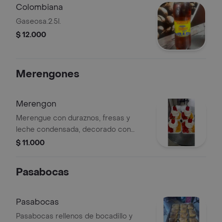
Colombiana
Gaseosa.2.5l.
$ 12.000
Merengones
Merengon
Merengue con duraznos, fresas y
leche condensada, decorado con
fresas enteras.
$ 11.000
Pasabocas
Pasabocas
Pasabocas rellenos de bocadillo y