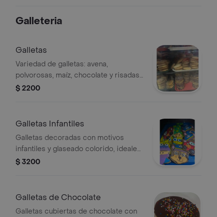
Galleteria
Galletas
Variedad de galletas: avena,
polvorosas, maíz, chocolate y risadas.
Perfectas para cualquier ocasión.
$ 2200
Galletas Infantiles
Galletas decoradas con motivos
infantiles y glaseado colorido, ideales
para niños.
$ 3200
Galletas de Chocolate
Galletas cubiertas de chocolate con