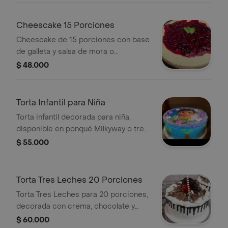
Cheescake 15 Porciones
Cheescake de 15 porciones con base
de galleta y salsa de mora o
maracuyá.
$ 48.000
Torta Infantil para Niña
Torta infantil decorada para niña,
disponible en ponqué Milkyway o tres
leches, con relleno de arequipe.
$ 55.000
Incluye decoración temática. Rinde 10
porciones.
Torta Tres Leches 20 Porciones
Torta Tres Leches para 20 porciones,
decorada con crema, chocolate y
fresa.
$ 60.000