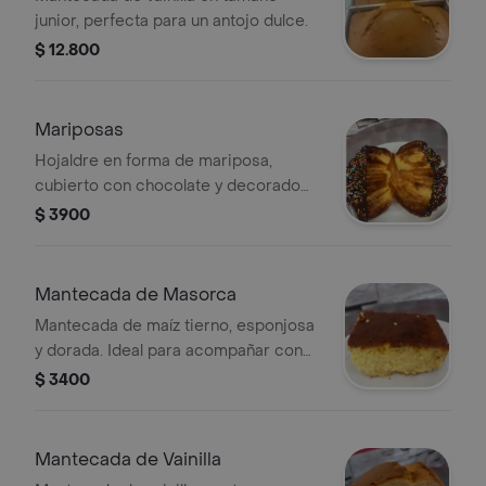
junior, perfecta para un antojo dulce.
$ 12.800
Mariposas
Hojaldre en forma de mariposa,
cubierto con chocolate y decorado
con chispas de colores.
$ 3900
Mantecada de Masorca
Mantecada de maíz tierno, esponjosa
y dorada. Ideal para acompañar con
café.
$ 3400
Mantecada de Vainilla