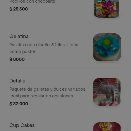
Pocillos con chocolate .
$ 25.500
Gelatina
Gelatina con diseño 3D floral, ideal
como postre.
$ 8000
Detalle
Paquete de galletas y dulces variados,
ideal para regalar en ocasiones
especiales.
$ 32.000
Cup Cakes