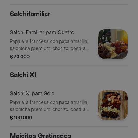
papa, tocineta, chorizo, queso, salsas
a elegir, para 3 personas.
Salchifamiliar
Salchi Familiar para Cuatro
Papa a la francesa con papa amarilla,
salchicha premium, chorizo, costilla,
carne, pollo, tocineta, huevo de
$ 70.000
codorniz, hilos de papa, salsa a elegir,
para 4 personas.
Salchi Xl
Salchi Xl para Seis
Papa a la francesa con papa amarilla,
salchicha premium, chorizo, costilla,
carne, pollo, tocineta, huevo de
$ 100.000
codorniz, hilos de papa, salsa a elegir,
para 6 personas.
Maicitos Gratinados