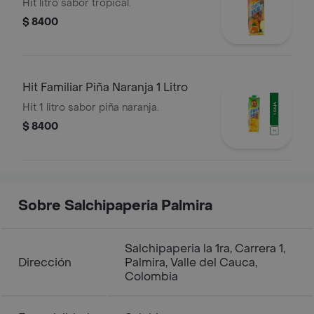
Tetrapack
Hit litro sabor tropical.
$ 8400
Hit Familiar Piña Naranja 1 Litro
Hit 1 litro sabor piña naranja.
$ 8400
Sobre Salchipaperia Palmira
Salchipaperia la 1ra, Carrera 1,
Dirección
Palmira, Valle del Cauca,
Colombia