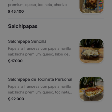
premium, queso, tocineta, chorizo,
carne, maduro, hilos de papa + Jugo
$ 43.400
Hit 1 litro. Para 2 personas.
Salchipapas
Salchipapa Sencilla
Papa a la francesa con papa amarilla,
salchicha premium, queso, hilos de
papa y salsas a elegir.
$ 17.000
Salchipapa de Tocineta Personal
Papa a la francesa con papa amarilla,
salchicha premium, queso, tocineta,
hilos de papa y salsa a elegir.
$ 22.000