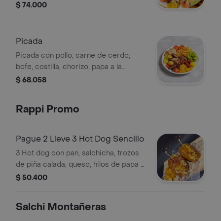
francesa, platanitos, papa amarilla,
$ 74.000
tomate y lechuga, tamaño familiar.
Picada
Picada con pollo, carne de cerdo,
bofe, costilla, chorizo, papa a la
francesa, platanitos verdes, papa
$ 68.058
amarilla, tomate y lechuga.
Rappi Promo
Pague 2 Lleve 3 Hot Dog Sencillo
3 Hot dog con pan, salchicha, trozos
de piña calada, queso, hilos de papa y
salsa de la casa.
$ 50.400
Salchi Montañeras