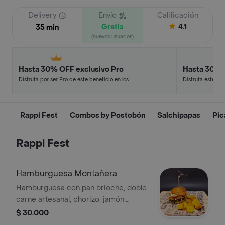
Delivery
Envío
Calificación
Gratis
4.1
35 min
(nuevos usuarios)
Hasta 30% OFF exclusivo Pro
Hasta 30% 
Disfruta por ser Pro de este beneficio en los
Disfruta este de
restaurantes y tiendas más top.
en minutos.
Rappi Fest
Combos by Postobón
Salchipapas
Pic
Rappi Fest
Hamburguesa Montañera
Hamburguesa con pan brioche, doble
carne artesanal, chorizo, jamón,
maicitos gratinados, cebolla, tomate y
$ 30.000
tocineta.