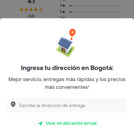
4.1
4
3
(34)
2
Últimos 90 días
1
Tal como lo pedí
36%
Pésima calidad
27%
Ingresa tu dirección en Bogotá:
Calidad de la comida
18%
Mejor servicio, entregas más rápidas y los precios
más convenientes!
Otras razones
19%
Preguntas frecuentes
Usar mi ubicación actual
¿Salchipaperia Palmira hace entrega a domicilio?