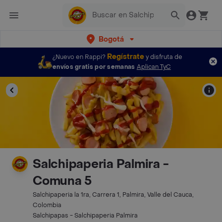
Bogotá
Regístrate
¿Nuevo en Rappi?
y disfruta de
envíos gratis por semanas
Aplican TyC
Salchipaperia Palmira -
Comuna 5
Salchipaperia la 1ra, Carrera 1, Palmira, Valle del Cauca,
Colombia
Salchipapas - Salchipaperia Palmira