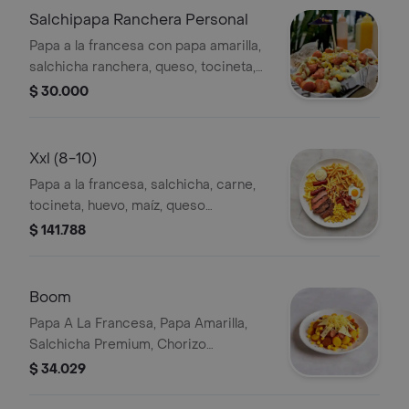
Salchipapa Ranchera Personal
Papa a la francesa con papa amarilla,
salchicha ranchera, queso, tocineta,
maicitos, hilos de papa y salsas a
$ 30.000
elegir.
Xxl (8-10)
Papa a la francesa, salchicha, carne,
tocineta, huevo, maíz, queso
mozzarella, hilitos de papa y salsas.
$ 141.788
Boom
Papa A La Francesa, Papa Amarilla,
Salchicha Premium, Chorizo
Caramelizado, Pollo Desmechado,
$ 34.029
Salsa De Maiz Dulce, Queso
Mozzarella, Maicitos, Salsas.