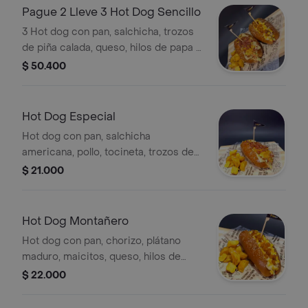
Pague 2 Lleve 3 Hot Dog Sencillo
3 Hot dog con pan, salchicha, trozos
de piña calada, queso, hilos de papa y
salsa de la casa.
$ 50.400
Hot Dog Especial
Hot dog con pan, salchicha
americana, pollo, tocineta, trozos de
piña calada, queso, hilos de papa y
$ 21.000
salsa de la casa.
Hot Dog Montañero
Hot dog con pan, chorizo, plátano
maduro, maicitos, queso, hilos de
papa y salsa de la casa.
$ 22.000