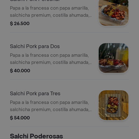
Papa a la francesa con papa amarilla,
salchicha premium, costilla ahumada,
carne de cerdo, tocineta, chorizo,
$ 26.500
maicitos, queso, salsas a elegir, para 1
persona.
Salchi Pork para Dos
Papa a la francesa con papa amarilla,
salchicha premium, costilla ahumada,
carne de cerdo, tocineta, chorizo,
$ 40.000
maicitos, queso, salsas a elegir, para
2 personas.
Salchi Pork para Tres
Papa a la francesa con papa amarilla,
salchicha premium, costilla ahumada,
carne de cerdo, tocineta, chorizo,
$ 54.000
maicitos, queso, salsas a elegir, para
3 personas.
Salchi Poderosas