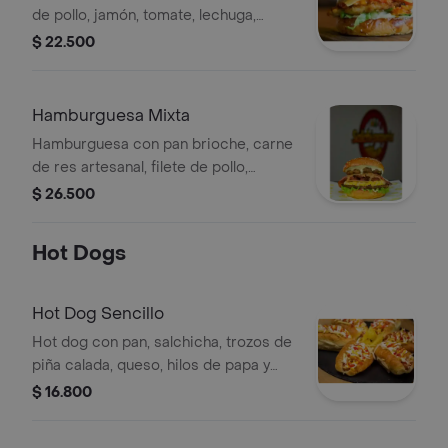
de pollo, jamón, tomate, lechuga,
trozos de piña calada, cebolla, queso,
$ 22.500
hilos de papa, salsa de tomate,
rosada, piña, ajo.
Hamburguesa Mixta
Hamburguesa con pan brioche, carne
de res artesanal, filete de pollo,
lechuga, cebolla, jamón, tocineta,
$ 26.500
trozo de piña calada, queso
mozzarella, salsa de tomate, rosada,
Hot Dogs
piña, ajo.
Hot Dog Sencillo
Hot dog con pan, salchicha, trozos de
piña calada, queso, hilos de papa y
salsa de la casa.
$ 16.800