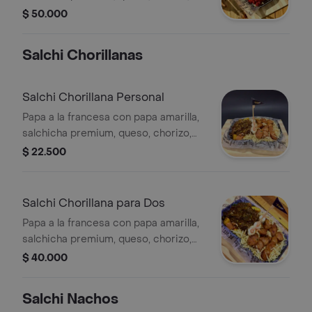
tocineta, hilos de papa y salsas a
$ 50.000
elegir, para 3 personas.
Salchi Chorillanas
Salchi Chorillana Personal
Papa a la francesa con papa amarilla,
salchicha premium, queso, chorizo,
carne desmechada, huevo, tocineta,
$ 22.500
hilos de papa, salsas y preparación a
elegir, para 1 persona.
Salchi Chorillana para Dos
Papa a la francesa con papa amarilla,
salchicha premium, queso, chorizo,
carne desmechada, huevo, tocineta,
$ 40.000
hilos de papa, salsas y preparación a
elegir, para 2 personas.
Salchi Nachos