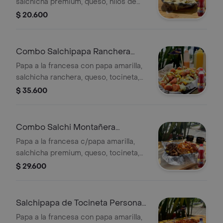
salchicha premium, queso, hilos de
papa y salsas a elegir. + Jugos
$ 20.600
Combo Salchipapa Ranchera
Personal + Hit Mora 500 ml
Papa a la francesa con papa amarilla,
salchicha ranchera, queso, tocineta,
maicitos, hilos de papa y salsas a
$ 35.600
elegir. + Jugos
Combo Salchi Montañera
Personal + Hit Mora 500 ml
Papa a la francesa c/papa amarilla,
salchicha premium, queso, tocineta,
chorizo, carne, maduro, hilos de papa
$ 29.600
+ Jugos
Salchipapa de Tocineta Personal
+Cristal S/gas 500ml
Papa a la francesa con papa amarilla,