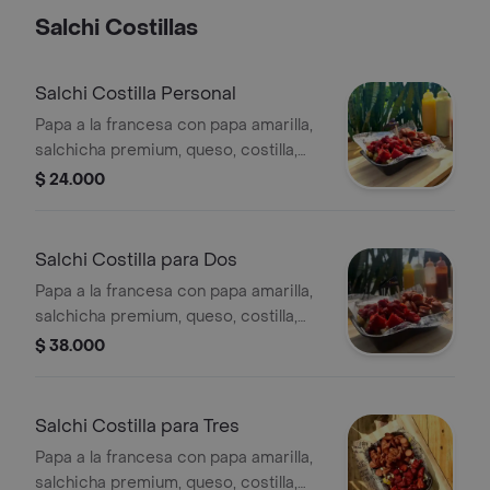
Salchi Costillas
Salchi Costilla Personal
Papa a la francesa con papa amarilla,
salchicha premium, queso, costilla,
tocineta, hilos de papa y salsas a
$ 24.000
elegir, para 1 persona.
Salchi Costilla para Dos
Papa a la francesa con papa amarilla,
salchicha premium, queso, costilla,
tocineta, hilos de papa y salsas a
$ 38.000
elegir, para 2 personas.
Salchi Costilla para Tres
Papa a la francesa con papa amarilla,
salchicha premium, queso, costilla,