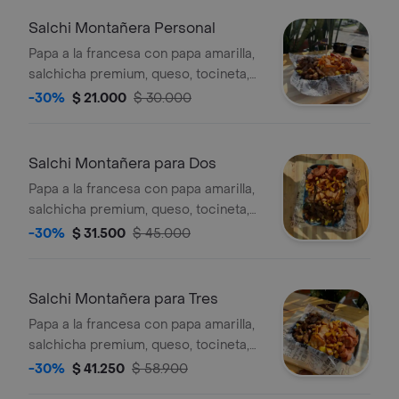
Salchi Montañera Personal
Papa a la francesa con papa amarilla,
salchicha premium, queso, tocineta,
chorizo, carne, maduro, hilos de papa
-30%
$ 21.000
$ 30.000
y salsa a elegir, para 1 persona.
Salchi Montañera para Dos
Papa a la francesa con papa amarilla,
salchicha premium, queso, tocineta,
chorizo, carne, maduro, hilos de papa
-30%
$ 31.500
$ 45.000
y salsa a elegir, para 2 personas.
Salchi Montañera para Tres
Papa a la francesa con papa amarilla,
salchicha premium, queso, tocineta,
chorizo, carne, maduro, hilos de papa
-30%
$ 41.250
$ 58.900
y salsa a elegir, para 3 personas.