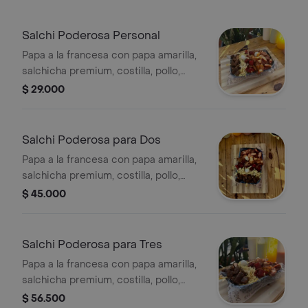
Salchi Poderosa Personal
Papa a la francesa con papa amarilla,
salchicha premium, costilla, pollo,
carne, huevo de codorniz, hilos de
$ 29.000
papa, tocineta, chorizo, queso, salsas
a elegir, para 1 persona.
Salchi Poderosa para Dos
Papa a la francesa con papa amarilla,
salchicha premium, costilla, pollo,
carne, huevo de codorniz, hilos de
$ 45.000
papa, tocineta, chorizo, queso, salsas
a elegir, para 2 personas.
Salchi Poderosa para Tres
Papa a la francesa con papa amarilla,
salchicha premium, costilla, pollo,
carne, huevo de codorniz, hilos de
$ 56.500