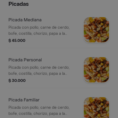
Picadas
Picada Mediana
Picada con pollo, carne de cerdo,
bofe, costilla, chorizo, papa a la
francesa, platanitos, papa amarilla,
$ 45.000
tomate y lechuga, tamaño mediano.
Picada Personal
Picada con pollo, carne de cerdo,
bofe, costilla, chorizo, papa a la
francesa, platanitos, papa amarilla,
$ 30.000
tomate y lechuga, tamaño personal.
Picada Familiar
Picada con pollo, carne de cerdo,
bofe, costilla, chorizo, papa a la