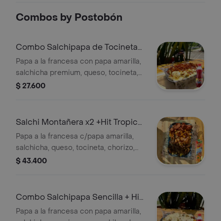
Combos by Postobón
Combo Salchipapa de Tocineta
Personal +Hit Mora 500ml
Papa a la francesa con papa amarilla,
salchicha premium, queso, tocineta,
hilos de papa y salsa a elegir. + Jugos
$ 27.600
Salchi Montañera x2 +Hit Tropical
Familiar 1L Tetrapack
Papa a la francesa c/papa amarilla,
salchicha, queso, tocineta, chorizo,
carne, maduro, hilos de papa + Hit 1L
$ 43.400
sabor tropical.
Combo Salchipapa Sencilla + Hit
Mora 500 ml
Papa a la francesa con papa amarilla,