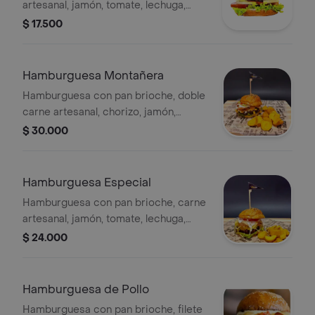
artesanal, jamón, tomate, lechuga,
cebolla, hilos de papa, queso
$ 17.500
mozzarella y salsa de la casa.
Hamburguesa Montañera
Hamburguesa con pan brioche, doble
carne artesanal, chorizo, jamón,
maicitos gratinados, cebolla, tomate y
$ 30.000
tocineta.
Hamburguesa Especial
Hamburguesa con pan brioche, carne
artesanal, jamón, tomate, lechuga,
cebolla, hilos de papa, trozos de piña
$ 24.000
calada, queso mozzarella y salsa de la
casa.
Hamburguesa de Pollo
Hamburguesa con pan brioche, filete