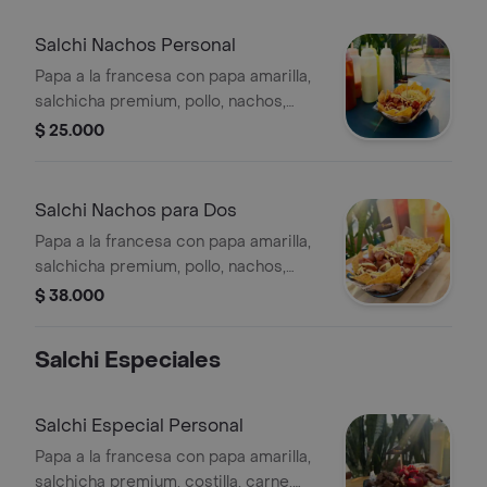
Salchi Nachos Personal
Papa a la francesa con papa amarilla,
salchicha premium, pollo, nachos,
queso mozzarella, queso cheddar y
$ 25.000
salsas a elegir, para 1 persona.
Salchi Nachos para Dos
Papa a la francesa con papa amarilla,
salchicha premium, pollo, nachos,
queso mozzarella, queso cheddar y
$ 38.000
salsas a elegir, para 2 personas.
Salchi Especiales
Salchi Especial Personal
Papa a la francesa con papa amarilla,
salchicha premium, costilla, carne,