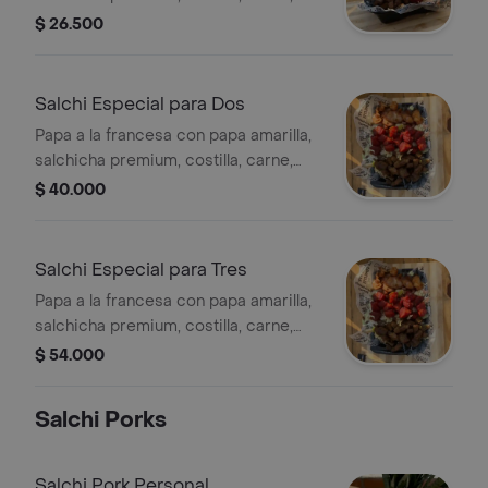
tocineta, queso mozzarella, hilos de
$ 26.500
papa, salsas a elegir, para 1 persona.
Salchi Especial para Dos
Papa a la francesa con papa amarilla,
salchicha premium, costilla, carne,
tocineta, queso mozzarella, hilos de
$ 40.000
papa, salsas a elegir, para 2 personas.
Salchi Especial para Tres
Papa a la francesa con papa amarilla,
salchicha premium, costilla, carne,
tocineta, queso mozzarella, hilos de
$ 54.000
papa, salsas a elegir, para 3 personas.
Salchi Porks
Salchi Pork Personal