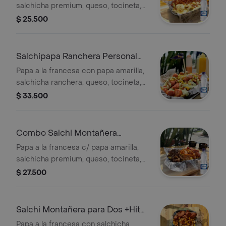
salchicha premium, queso, tocineta,
hilos de papa y salsa a elegir. + Agua
$ 25.500
Salchipapa Ranchera Personal
+Cristal S/gas 500ml
Papa a la francesa con papa amarilla,
salchicha ranchera, queso, tocineta,
maicitos, hilos de papa y salsas a
$ 33.500
elegir. + Agua
Combo Salchi Montañera
Personal +Cristal S/gas 500ml
Papa a la francesa c/ papa amarilla,
salchicha premium, queso, tocineta,
chorizo, carne, maduro, hilos de papa
$ 27.500
+ Agua
Salchi Montañera para Dos +Hit
Mango Familiar 1L Tetrapack
Papa a la francesa con salchicha