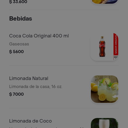
y salsa de la casa.
$ 33.600
Bebidas
Coca Cola Original 400 ml
Gaseosas
$ 5600
Limonada Natural
Limonada de la casa, 16 oz.
$ 7000
Limonada de Coco