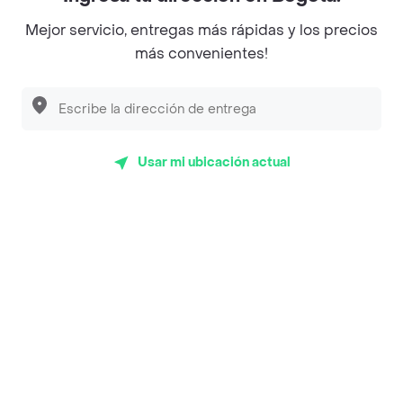
Mejor servicio, entregas más rápidas y los precios
más convenientes!
App Store
Google play
AppGallery
Usar mi ubicación actual
Pide tu comida favorita cerca de ti
Categorías
Únete a Rappi
Sobre Rappi