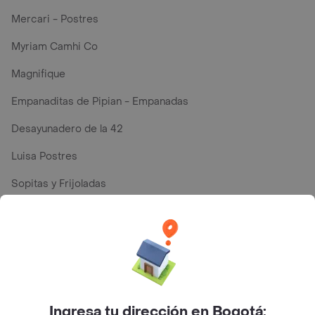
Mercari - Postres
Myriam Camhi Co
Magnifique
Empanaditas de Pipian - Empanadas
Desayunadero de la 42
Luisa Postres
Sopitas y Frijoladas
Subway
Top Marcas y Cadenas de Restaurantes
Ingresa tu dirección en Bogotá:
Encuéntranos en estos países