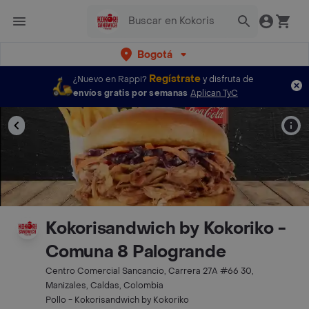
Bogotá
Regístrate
¿Nuevo en Rappi?
y disfruta de
envíos gratis por semanas
Aplican TyC
Kokorisandwich by Kokoriko -
Comuna 8 Palogrande
Centro Comercial Sancancio, Carrera 27A #66 30,
Manizales, Caldas, Colombia
Pollo - Kokorisandwich by Kokoriko