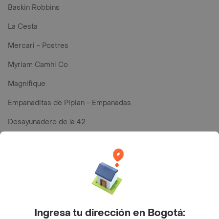
Baskin Robbins
La Cesta
Mercari - Postres
Myriam Camhi Co
Magnifique
Empanaditas de Pipian - Empanadas
Desayunadero de la 42
Luisa Postres
Sopitas y Frijoladas
Subway
Ingresa tu dirección en Bogotá:
Top Marcas y Cadenas de Restaurantes