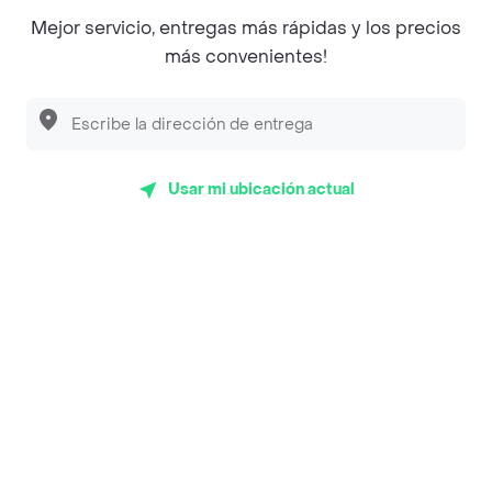
Mejor servicio, entregas más rápidas y los precios
más convenientes!
Encuéntranos en estos países
Usar mi ubicación actual
App Store
Google play
AppGallery
Pide tu comida favorita cerca de ti
Categorías
Únete a Rappi