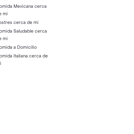
omida Mexicana cerca
e mi
ostres cerca de mi
omida Saludable cerca
e mi
omida a Domicilio
omida Italiana cerca de
i