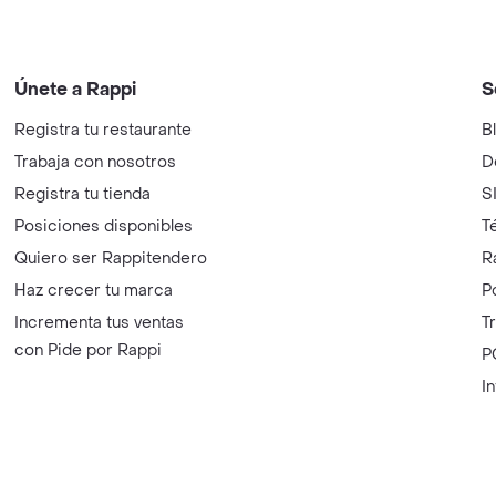
Únete a Rappi
S
Registra tu restaurante
B
Trabaja con nosotros
D
Registra tu tienda
S
Posiciones disponibles
T
Quiero ser Rappitendero
R
Haz crecer tu marca
P
Incrementa tus ventas
T
con Pide por Rappi
P
I