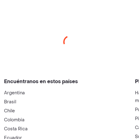
Encuéntranos en estos países
P
Argentina
H
m
Brasil
P
Chile
P
Colombia
C
Costa Rica
S
Ecuador