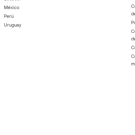
C
México
d
Perú
P
Uruguay
C
d
C
C
m