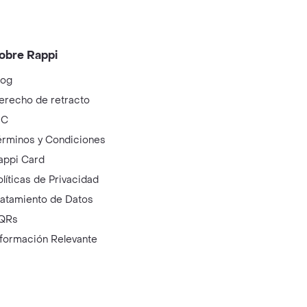
obre Rappi
log
erecho de retracto
IC
érminos y Condiciones
appi Card
olíticas de Privacidad
ratamiento de Datos
QRs
nformación Relevante