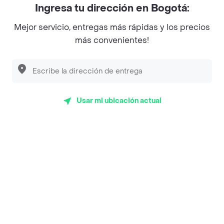
Ingresa tu dirección en Bogotá:
Magnifique
Mejor servicio, entregas más rápidas y los precios
Empanaditas de Pipian - Empanadas
más convenientes!
Desayunadero de la 42
Luisa Postres
Sopitas y Frijoladas
Usar mi ubicación actual
Subway
Top Marcas y Cadenas de Restaurantes
Encuéntranos en estos países