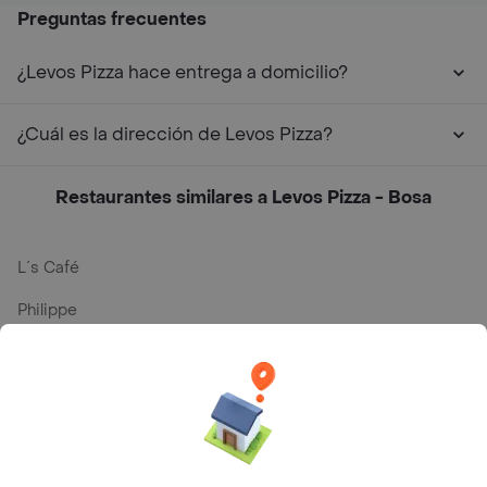
Preguntas frecuentes
¿Levos Pizza hace entrega a domicilio?
¿Cuál es la dirección de Levos Pizza?
Restaurantes similares a Levos Pizza - Bosa
L´s Café
Philippe
Baskin Robbins
La Cesta
Mercari - Postres
Myriam Camhi Co