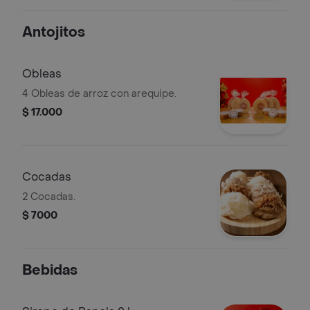
arepas, 1 hayaca con masa de arroz,
carne de cerdo, pollo y 1 carne a la
Antojitos
perra.
Obleas
4 Obleas de arroz con arequipe.
$ 17.000
Cocadas
2 Cocadas.
$ 7000
Bebidas