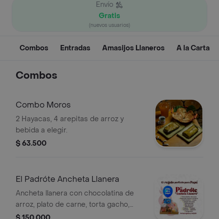
Envío
Gratis
(nuevos usuarios)
Combos
Entradas
Amasijos Llaneros
A la Carta
Combos
Combo Moros
2 Hayacas, 4 arepitas de arroz y
bebida a elegir.
$ 63.500
El Padróte Ancheta Llanera
Ancheta llanera con chocolatina de
arroz, plato de carne, torta gacho,
cuba, arepa de arroz, entreverado,
$ 150.000