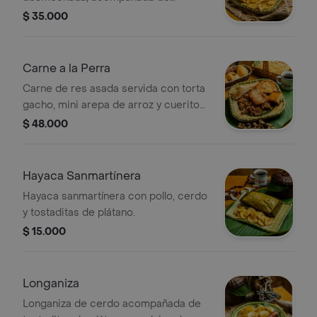
chicharrón y torta gacho.
$ 35.000
Carne a la Perra
Carne de res asada servida con torta
gacho, mini arepa de arroz y cuerito
de cerdo tostado.
$ 48.000
Hayaca Sanmartínera
Hayaca sanmartínera con pollo, cerdo
y tostaditas de plátano.
$ 15.000
Longaniza
Longaniza de cerdo acompañada de