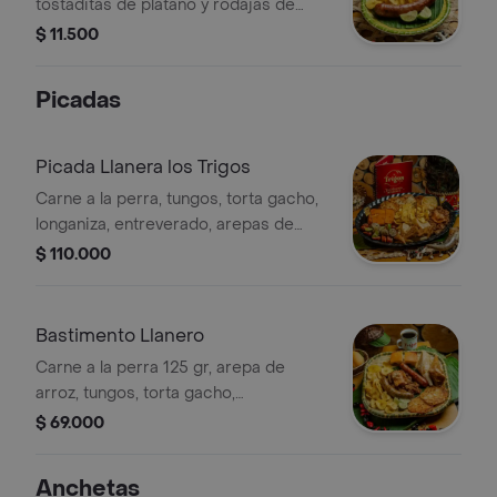
tostaditas de plátano y rodajas de
limón.
$ 11.500
Picadas
Picada Llanera los Trigos
Carne a la perra, tungos, torta gacho,
longaniza, entreverado, arepas de
arroz, tostaditas de plátano, para 4
$ 110.000
personas.
Bastimento Llanero
Carne a la perra 125 gr, arepa de
arroz, tungos, torta gacho,
entreverado, longaniza y tostadas de
$ 69.000
plátano, para 2 personas.
Anchetas