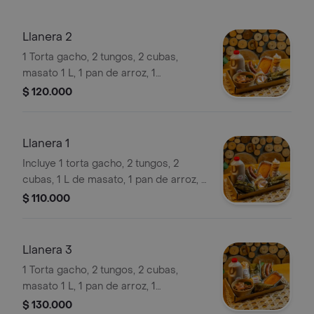
Llanera 2
1 Torta gacho, 2 tungos, 2 cubas,
masato 1 L, 1 pan de arroz, 1
entreverado, 1 longaniza, 2 mini
$ 120.000
arepas y 1 carne a la perra.
Llanera 1
Incluye 1 torta gacho, 2 tungos, 2
cubas, 1 L de masato, 1 pan de arroz, 1
entreverado, 1 longaniza, 2 mini
$ 110.000
arepas y 1 hayaca de cerdo y pollo.
Llanera 3
1 Torta gacho, 2 tungos, 2 cubas,
masato 1 L, 1 pan de arroz, 1
entreverado, 1 longaniza, 2 mini
$ 130.000