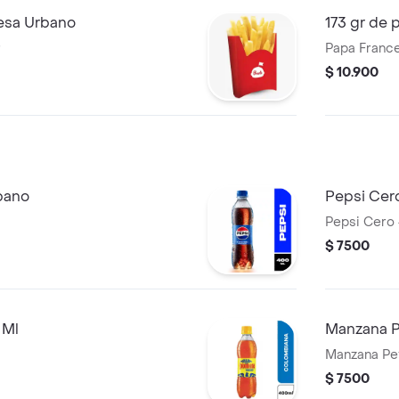
cesa Urbano
173 gr de 
r
Papa France
$ 10.900
bano
Pepsi Cer
Pepsi Cero
$ 7500
 Ml
Manzana P
Manzana Pe
$ 7500