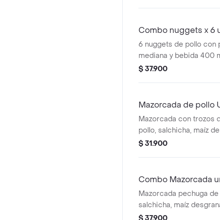
Combo nuggets x 6 
6 nuggets de pollo con
mediana y bebida 400 m
$ 37.900
Mazorcada de pollo 
Mazorcada con trozos 
pollo, salchicha, maíz 
mozzarella, papa france
$ 31.900
aderezo cheddar y salsa
Combo Mazorcada u
Mazorcada pechuga de p
salchicha, maíz desgra
mozzarella, papa frances
$ 37.900