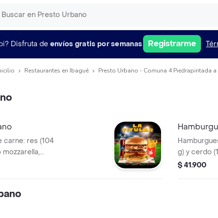
Registrarme
pi?
Disfruta de
envíos gratis por semanas
Tér
icilio
Restaurantes en Ibagué
Presto Urbano - Comuna 4 Piedrapintada a
ano
ano
Hamburgue
carne: res (104
Hamburguesa
o mozzarella,
g) y cerdo (
de Bary: mayonesa
tocineta, s
$ 41.900
 mostaza. Anillos
ahumada co
chuga crespa, pan
de cebolla,
bano
brioche.