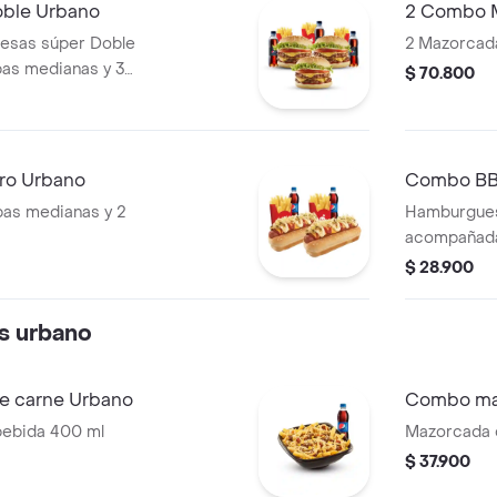
ble Urbano
2 Combo 
esas súper Doble
2 Mazorcad
pas medianas y 3
$ 70.800
ro Urbano
Combo BB
pas medianas y 2
Hamburguesa
acompañada
bebida pet 
$ 28.900
as urbano
e carne Urbano
Combo maz
bebida 400 ml
Mazorcada d
$ 37.900