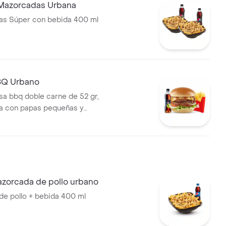
Mazorcadas Urbana
as Súper con bebida 400 ml
Q Urbano
 bbq doble carne de 52 gr,
 con papas pequeñas y
de 400 ml.
orcada de pollo urbano
e pollo + bebida 400 ml