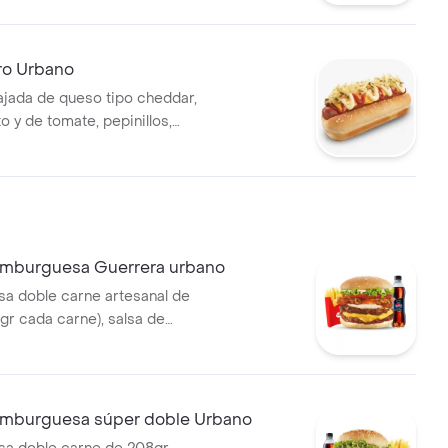
ro Urbano
tajada de queso tipo cheddar,
o y de tomate, pepinillos,
apa perro
mburguesa Guerrera urbano
a doble carne artesanal de
gr cada carne), salsa de
le tajada cheddar, cebolla
e, huevo frito y tocineta,
na, 1 copa de salsa presto y
 ml
mburguesa súper doble Urbano