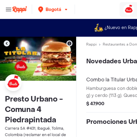
Bogotá
¿Nuevo en Rap
Rappi
Restaurantes a Dom
Novedades Urb
Combo la Titular Urb
Hamburguesa con doble 
g) y cerdo (113 g). Ques
Presto Urbano -
tocineta, salsa Master 
$ 47.900
Comuna 4
ahumada combinada con
de cebolla, tomate y le
Piedrapintada
Promociones Ur
brioche.
Carrera 5A #431, Ibagué, Tolima,
Colombia (reclamar en el local de