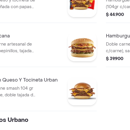
so y tocineta de
Hamburgues
añada con papas
(104gr c/ca
de 400 ml
tomate, lech
$ 44.900
tomate, 1 p
400.
cana
Hamburgu
ne artesanal de
Doble carne
epinillos, tajada
c/carne), sa
dar, tocineta en
cheddar, ceb
$ 39.900
y tocineta.
Queso Y Tocineta Urban
ne smash 104 gr
e, doble tajada de
orción de
o cheddar y salsa
os Urbano