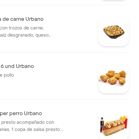
 de carne Urbano
on trozos de carne,
maíz desgranado, queso
 papa francesa y papa fósforo,
ddar y salsa presto.
 6 und Urbano
e pollo
er perro Urbano
r presto acompañado con
nas, 1 copa de salsa presto y
400 ml