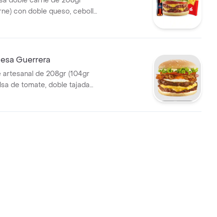
a doble carne de 208gr
rne) con doble queso, cebolla,
uga, salsa presto y de
apas medianas, 1 gaseosa
esa Guerrera
 artesanal de 208gr (104gr
lsa de tomate, doble tajada
olla grillé, tomate, huevo frito