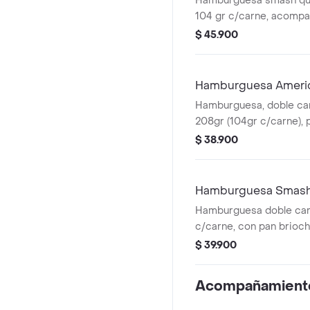
Hamburguesa smash que
104 gr c/carne, acomp
medianas y bebida pet 
$ 45.900
Hamburguesa Ameri
Hamburguesa, doble car
208gr (104gr c/carne), p
cheddar y aderezo ched
$ 38.900
tiras y mostaza
Hamburguesa Smash 
Hamburguesa doble car
c/carne, con pan brioch
queso cheddar, doble p
$ 39.900
tocineta, salsa de ques
bbq.
Acompañamient