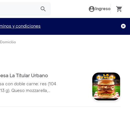
Ingreso
minos y condiciones
 Domicilio
sa La Titular Urbano
 con doble carne: res (104
113 g). Queso mozzarella,
alsa Master de Bary: mayonesa
mbinada con mostaza. Anillos
 tomate y lechuga crespa, pan