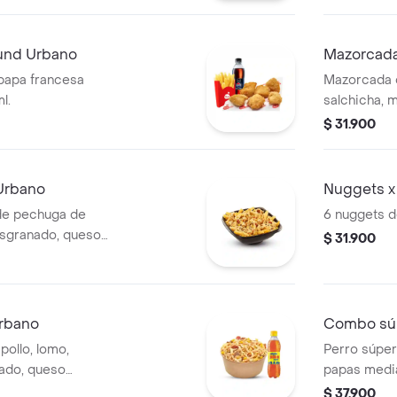
und Urbano
Mazorcada
 papa francesa
Mazorcada c
l.
salchicha, 
mozzarella,
$ 31.900
aderezo che
Urbano
Nuggets x
de pechuga de
6 nuggets d
desgranado, queso
$ 31.900
sa y papa fósforo,
 presto.
rbano
Combo súp
ollo, lomo,
Perro súpe
nado, queso
papas media
a y fósforo,
bebida de 
$ 37.900