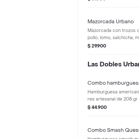
aderezo cheddar, salsa
400 ml.
Mazorcada Urbano
Mazorcada con trozos 
pollo, lomo, salchicha, 
queso mozzarella, papa
$ 29.900
fósforo, aderezo chedda
Las Dobles Urba
Combo hamburguesa
Hamburguesa americana
res artesanal de 208 gr 
con papas medianas, 1 
$ 44.900
presto y bebida 400 ml.
Combo Smash Queso