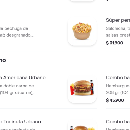
 presto, gaseosa
Súper per
de pechuga de
Salchicha, 
maíz desgranado,
salsas prest
 francesa y papa
cebolla y p
$ 31.900
r y salsa presto.
no
 Americana Urbano
Combo ha
 doble carne de
Hamburgues
(104 gr c/carne),
208 gr (104 
copa de salsa
tomate, dob
$ 45.900
grillé, tomat
papas media
bebida 400
 Tocineta Urbano
Combo ha