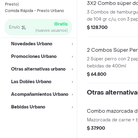
3X2 Combo súper do
Presto)
Comida Rápida - Presto Urbano
3 Combos de hamburgu
de 104 gr c/u, con 3 pa
Gratis
bebidas de 400 ml.
Envío
$ 128.700
(nuevos usuarios)
Novedades Urbano
2 Combos Súper Per
Promociones Urbano
2 Súper perro con 2 pa
bebidas de 400ml
Otras alternativas urbano
$ 64.800
Las Dobles Urbano
Otras alternativ
Acompañamientos Urbano
Bebidas Urbano
Combo mazorcada d
Mazorcada de carne + 
$ 37.900