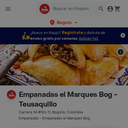
Bogotá
Regístrate
¿Nuevo en Rappi?
y disfruta de
envíos gratis por semanas
Aplican TyC
Empanadas el Marques Bog -
Teusaquillo
Carrera 24 #50-11, Bogotá, Colombia
Empanadas - Empanadas el Marques Bog