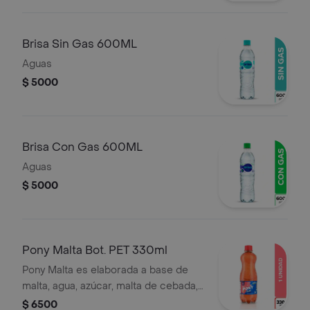
Brisa Sin Gas 600ML
Aguas
$ 5000
Brisa Con Gas 600ML
Aguas
$ 5000
Pony Malta Bot. PET 330ml
Pony Malta es elaborada a base de
malta, agua, azúcar, malta de cebada,
vitaminas, entre otros ingredientes.
$ 6500