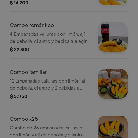
400 ml.
$ 14.200
Combo romántico
4 Empanadas vallunas con limón, ají
de cebolla, cilantro y bebida a elegir
de 400 ml.
$ 22.800
Combo familiar
12 Empanadas vallunas con limón, ají
de cebolla, cilantro y 2 bebidas a
elegir de 400 ml.
$ 57.750
Combo x25
Combo de 25 empanadas vallunas
con limón y ají de cebolla y cilantro.