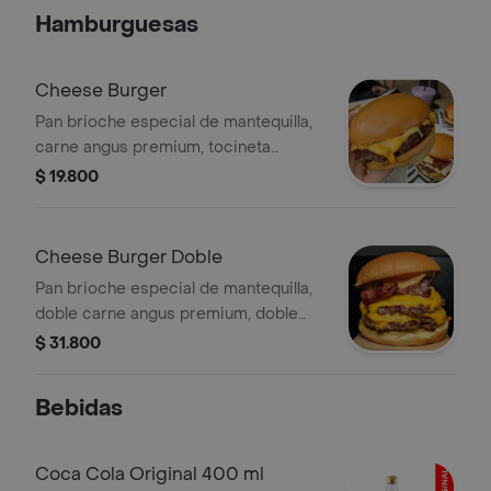
Hamburguesas
Cheese Burger
Pan brioche especial de mantequilla,
carne angus premium, tocineta
dorada, queso americano y salsa
$ 19.800
especial de la casa
Cheese Burger Doble
Pan brioche especial de mantequilla,
doble carne angus premium, doble
tocineta dorada, doble queso
$ 31.800
americano y salsa especial de la casa.
Bebidas
Coca Cola Original 400 ml