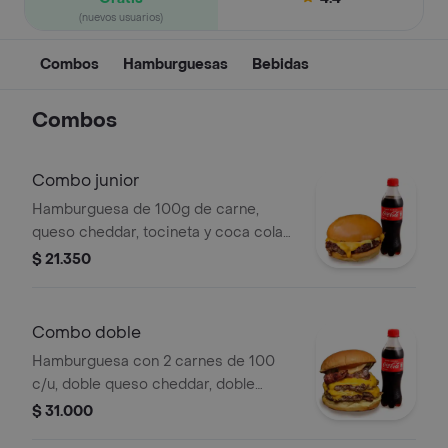
(nuevos usuarios)
Combos
Hamburguesas
Bebidas
Combos
Combo junior
Hamburguesa de 100g de carne,
queso cheddar, tocineta y coca cola
250ml
$ 21.350
Combo doble
Hamburguesa con 2 carnes de 100
c/u, doble queso cheddar, doble
tocineta y coca cola 250ml
$ 31.000