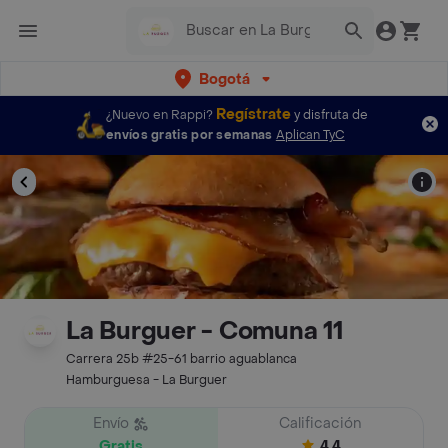
Bogotá
Regístrate
¿Nuevo en Rappi?
y disfruta de
envíos gratis por semanas
Aplican TyC
La Burguer - Comuna 11
Carrera 25b #25-61 barrio aguablanca
Hamburguesa - La Burguer
Envío
Calificación
Gratis
4.4