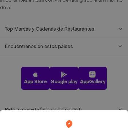
importantes en Cali con 4.4 de rating sobre un máximo
de 5.
Top Marcas y Cadenas de Restaurantes
Encuéntranos en estos países
App Store
Google play
AppGallery
Pide tu comida favorita cerca de ti
Categorías