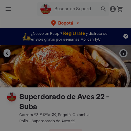
Bogotá
Regístrate
¿Nuevo en Rappi?
y disfruta de
envíos gratis por semanas
Aplican TyC
Superdorado de Aves 22 -
Suba
Carrera 93 #129a-39, Bogotá, Colombia
Pollo - Superdorado de Aves 22