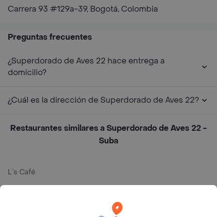
Carrera 93 #129a-39, Bogotá, Colombia
Preguntas frecuentes
¿Superdorado de Aves 22 hace entrega a
domicilio?
¿Cuál es la dirección de Superdorado de Aves 22?
Restaurantes similares a Superdorado de Aves 22 -
Suba
L´s Café
Philippe
Baskin Robbins