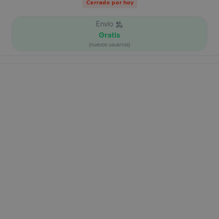
Cerrado por hoy
Envío
Gratis
(nuevos usuarios)