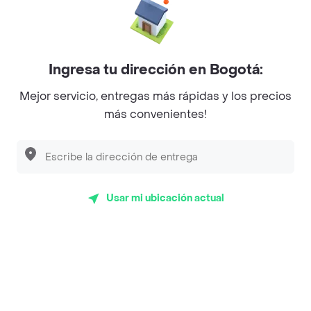
La Cesta
Mercari - Postres
Ingresa tu dirección en Bogotá:
Myriam Camhi Co
Mejor servicio, entregas más rápidas y los precios
Magnifique
más convenientes!
Empanaditas de Pipian - Empanadas
Desayunadero de la 42
Luisa Postres
Usar mi ubicación actual
Sopitas y Frijoladas
Subway
Top Marcas y Cadenas de Restaurantes