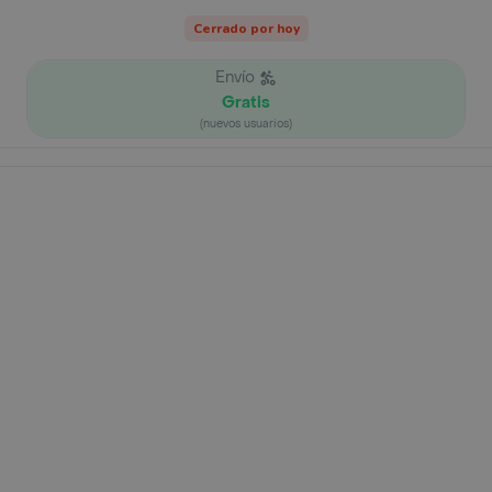
Cerrado por hoy
Envío
Gratis
(nuevos usuarios)