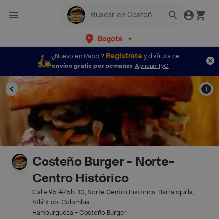
Bogotá
Regístrate
¿Nuevo en Rappi?
y disfruta de
envíos gratis por semanas
Aplican TyC
Costeño Burger - Norte-
Centro Histórico
Calle 95 #45b-10, Norte Centro Historico, Barranquilla,
Atlántico, Colombia
Hamburguesa - Costeño Burger