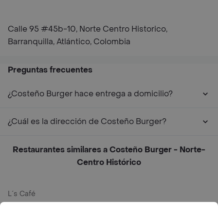
Calle 95 #45b-10, Norte Centro Historico,
Barranquilla, Atlántico, Colombia
Preguntas frecuentes
¿Costeño Burger hace entrega a domicilio?
¿Cuál es la dirección de Costeño Burger?
Restaurantes similares a Costeño Burger - Norte-
Centro Histórico
L´s Café
Philippe