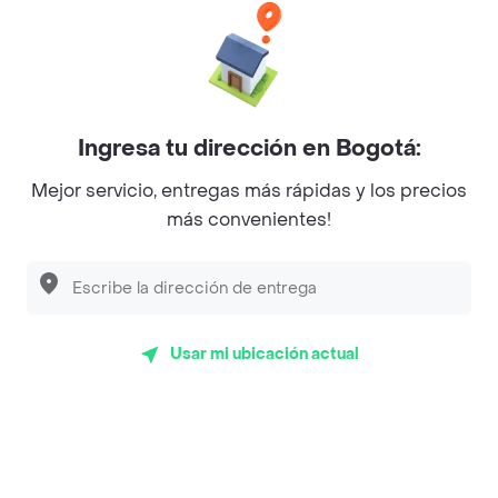
Baskin Robbins
La Cesta
Mercari - Postres
Ingresa tu dirección en Bogotá:
Myriam Camhi Co
Mejor servicio, entregas más rápidas y los precios
Magnifique
más convenientes!
Empanaditas de Pipian - Empanadas
Desayunadero de la 42
Luisa Postres
Usar mi ubicación actual
Sopitas y Frijoladas
Subway