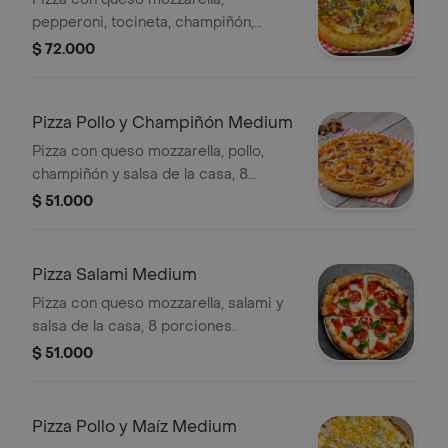
pepperoni, tocineta, champiñón,
espinaca, queso parmesano y salsa
$ 72.000
de la casa, 8 porciones.
Pizza Pollo y Champiñón Medium
Pizza con queso mozzarella, pollo,
champiñón y salsa de la casa, 8
porciones.
$ 51.000
Pizza Salami Medium
Pizza con queso mozzarella, salami y
salsa de la casa, 8 porciones.
$ 51.000
Pizza Pollo y Maíz Medium