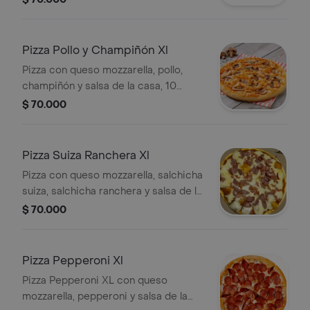
Pizza Pollo y Champiñón Xl
Pizza con queso mozzarella, pollo,
champiñón y salsa de la casa, 10
porciones.
$ 70.000
Pizza Suiza Ranchera Xl
Pizza con queso mozzarella, salchicha
suiza, salchicha ranchera y salsa de la
casa. Tamaño XL, 10 porciones.
$ 70.000
Pizza Pepperoni Xl
Pizza Pepperoni XL con queso
mozzarella, pepperoni y salsa de la