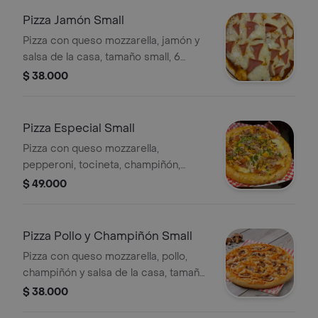
Pizza Jamón Small
Pizza con queso mozzarella, jamón y
salsa de la casa, tamaño small, 6
porciones.
$ 38.000
Pizza Especial Small
Pizza con queso mozzarella,
pepperoni, tocineta, champiñón,
espinaca, queso parmesano y salsa
$ 49.000
de la casa, tamaño small, 6 porciones.
Pizza Pollo y Champiñón Small
Pizza con queso mozzarella, pollo,
champiñón y salsa de la casa, tamaño
small, 6 porciones.
$ 38.000