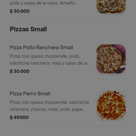
pollo y salsa de la casa, tamaño
personal, 4 porciones.
$ 30.000
Pizzas Small
Pizza Pollo Ranchera Small
Pizza con queso mozzarella, pollo,
salchicha ranchera, maíz y salsa de la
casa, tamaño small, 6 porciones.
$ 30.000
Pizza Perro Small
Pizza con queso mozzarella, salchicha
ranchera, chorizo, maíz, pollo, papa
chongo tipo fosforito frita, pimentón,
$ 49.000
cebolla y salsa de la casa, tamaño
small, 6 porciones.