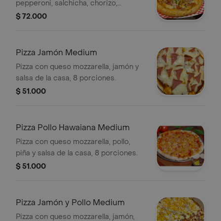
pepperoni, salchicha, chorizo,
butifarra, maíz, pollo, pimentón,
$ 72.000
champiñón, cebolla, espinaca y salsa
de la casa, 8 porciones.
Pizza Jamón Medium
Pizza con queso mozzarella, jamón y
salsa de la casa, 8 porciones.
$ 51.000
Pizza Pollo Hawaiana Medium
Pizza con queso mozzarella, pollo,
piña y salsa de la casa, 8 porciones.
$ 51.000
Pizza Jamón y Pollo Medium
Pizza con queso mozzarella, jamón,