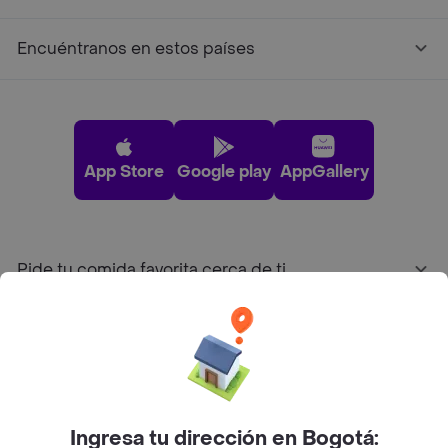
Encuéntranos en estos países
App Store
Google play
AppGallery
Pide tu comida favorita cerca de ti
Categorías
Únete a Rappi
Ingresa tu dirección en Bogotá: