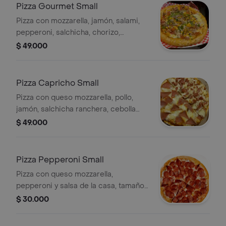
Pizza Gourmet Small
Pizza con mozzarella, jamón, salami,
pepperoni, salchicha, chorizo,
butifarra, maíz, pollo, pimentón,
$ 49.000
champiñón, cebolla, espinaca y salsa
de la casa, tamaño small, 6 porciones.
Pizza Capricho Small
Pizza con queso mozzarella, pollo,
jamón, salchicha ranchera, cebolla
caramelizada y salsa de la casa,
$ 49.000
tamaño small, 6 porciones.
Pizza Pepperoni Small
Pizza con queso mozzarella,
pepperoni y salsa de la casa, tamaño
small, 6 porciones.
$ 30.000