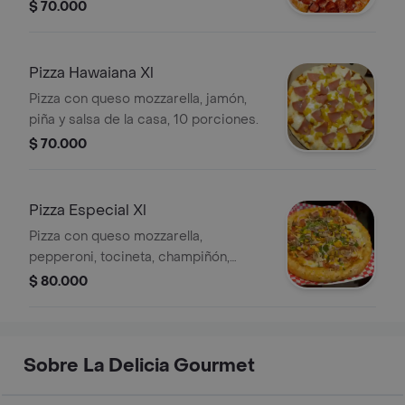
casa. Rinde 10 porciones.
$ 70.000
Pizza Hawaiana Xl
Pizza con queso mozzarella, jamón,
piña y salsa de la casa, 10 porciones.
$ 70.000
Pizza Especial Xl
Pizza con queso mozzarella,
pepperoni, tocineta, champiñón,
espinaca, queso parmesano y salsa
$ 80.000
de la casa, 10 porciones.
Sobre La Delicia Gourmet