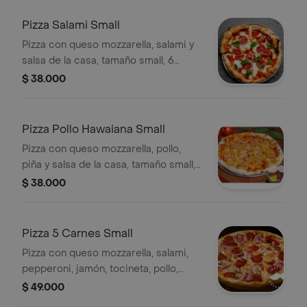
Pizza Salami Small
Pizza con queso mozzarella, salami y
salsa de la casa, tamaño small, 6
porciones.
$ 38.000
Pizza Pollo Hawaiana Small
Pizza con queso mozzarella, pollo,
piña y salsa de la casa, tamaño small,
6 porciones.
$ 38.000
Pizza 5 Carnes Small
Pizza con queso mozzarella, salami,
pepperoni, jamón, tocineta, pollo,
pimentón, cebolla y salsa de la casa,
$ 49.000
tamaño small, 6 porciones.