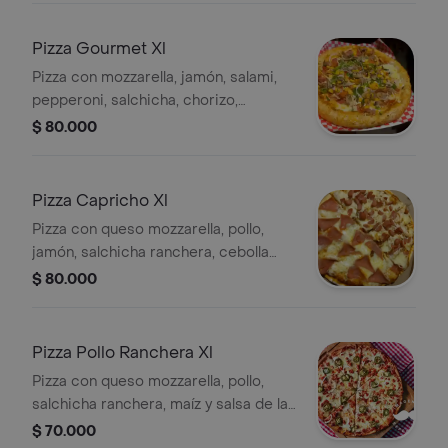
Pizza Gourmet Xl
Pizza con mozzarella, jamón, salami,
pepperoni, salchicha, chorizo,
butifarra, maíz, pollo, pimentón,
$ 80.000
champiñón, cebolla, espinaca y salsa
de la casa, 10 porciones.
Pizza Capricho Xl
Pizza con queso mozzarella, pollo,
jamón, salchicha ranchera, cebolla
caramelizada y salsa de la casa, 10
$ 80.000
porciones.
Pizza Pollo Ranchera Xl
Pizza con queso mozzarella, pollo,
salchicha ranchera, maíz y salsa de la
casa, 10 porciones.
$ 70.000