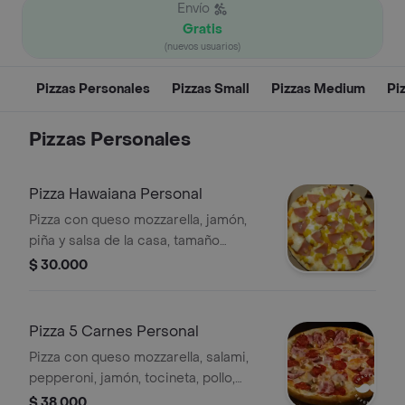
Envío
Gratis
(nuevos usuarios)
Pizzas Personales
Pizzas Small
Pizzas Medium
Pi
Pizzas Personales
Pizza Hawaiana Personal
Pizza con queso mozzarella, jamón,
piña y salsa de la casa, tamaño
personal, 4 porciones.
$ 30.000
Pizza 5 Carnes Personal
Pizza con queso mozzarella, salami,
pepperoni, jamón, tocineta, pollo,
pimentón, cebolla y salsa de la casa,
$ 38.000