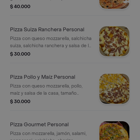
picante y salsa de la casa, tamaño
$ 40.000
personal, 4 porciones.
Pizza Suiza Ranchera Personal
Pizza con queso mozzarella, salchicha
suiza, salchicha ranchera y salsa de la
casa, tamaño personal, 4 porciones.
$ 30.000
Pizza Pollo y Maíz Personal
Pizza con queso mozzarella, pollo,
maíz y salsa de la casa, tamaño
personal, 4 porciones.
$ 30.000
Pizza Gourmet Personal
Pizza con mozzarella, jamón, salami,