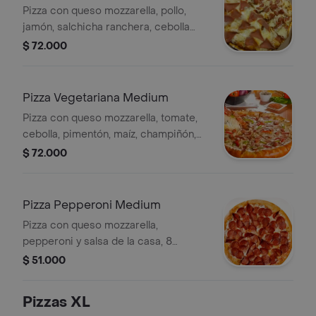
Pizza con queso mozzarella, pollo,
jamón, salchicha ranchera, cebolla
caramelizada y salsa de la casa, 8
$ 72.000
porciones.
Pizza Vegetariana Medium
Pizza con queso mozzarella, tomate,
cebolla, pimentón, maíz, champiñón,
aceitunas negras y salsa de la casa, 8
$ 72.000
porciones.
Pizza Pepperoni Medium
Pizza con queso mozzarella,
pepperoni y salsa de la casa, 8
porciones.
$ 51.000
Pizzas XL