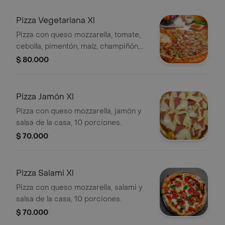
Pizza Vegetariana Xl
Pizza con queso mozzarella, tomate,
cebolla, pimentón, maíz, champiñón,
aceitunas negras y salsa de la casa,
$ 80.000
10 porciones.
Pizza Jamón Xl
Pizza con queso mozzarella, jamón y
salsa de la casa, 10 porciones.
$ 70.000
Pizza Salami Xl
Pizza con queso mozzarella, salami y
salsa de la casa, 10 porciones.
$ 70.000