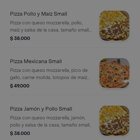
Pizza Pollo y Maíz Small
Pizza con queso mozzarella, pollo,
maíz y salsa de la casa, tamaño small,
6 porciones.
$ 38.000
Pizza Mexicana Small
Pizza con queso mozzarella, pico de
gallo, carne molida, totopos de maíz
picante y salsa de la casa, tamaño
$ 49.000
small, 6 porciones.
Pizza Jamón y Pollo Small
Pizza con queso mozzarella, jamón,
pollo y salsa de la casa, tamaño small,
6 porciones.
$ 38.000