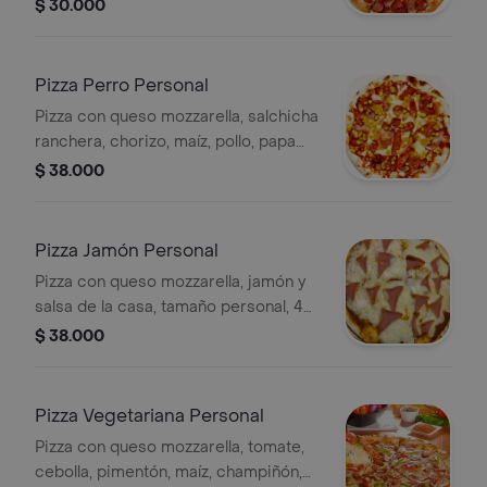
personal, 4 porciones.
$ 30.000
Pizza Perro Personal
Pizza con queso mozzarella, salchicha
ranchera, chorizo, maíz, pollo, papa
chongo tipo fosforito frita, pimentón,
$ 38.000
cebolla y salsa de la casa, tamaño
personal, 4 porciones.
Pizza Jamón Personal
Pizza con queso mozzarella, jamón y
salsa de la casa, tamaño personal, 4
porciones.
$ 38.000
Pizza Vegetariana Personal
Pizza con queso mozzarella, tomate,
cebolla, pimentón, maíz, champiñón,