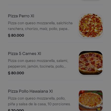
Pizza Perro Xl
Pizza con queso mozzarella, salchicha
ranchera, chorizo, maíz, pollo, papa
chongo tipo fosforito frita, pimentón,
$ 80.000
cebolla y salsa de la casa, 10
porciones.
Pizza 5 Carnes Xl
Pizza con queso mozzarella, salami,
pepperoni, jamón, tocineta, pollo,
pimentón, cebolla y salsa de la casa,
$ 80.000
10 porciones.
Pizza Pollo Hawaiana Xl
Pizza con queso mozzarella, pollo,
piña y salsa de la casa, 10 porciones.
$ 70.000