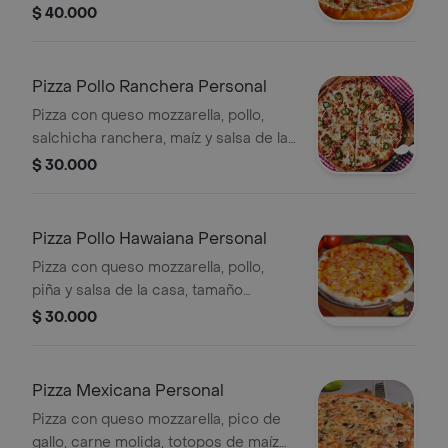
aceitunas negras y salsa de la casa,
$ 40.000
tamaño personal, 4 porciones.
Pizza Pollo Ranchera Personal
Pizza con queso mozzarella, pollo,
salchicha ranchera, maíz y salsa de la
casa, tamaño personal, 4 porciones.
$ 30.000
Pizza Pollo Hawaiana Personal
Pizza con queso mozzarella, pollo,
piña y salsa de la casa, tamaño
personal, 4 porciones.
$ 30.000
Pizza Mexicana Personal
Pizza con queso mozzarella, pico de
gallo, carne molida, totopos de maíz