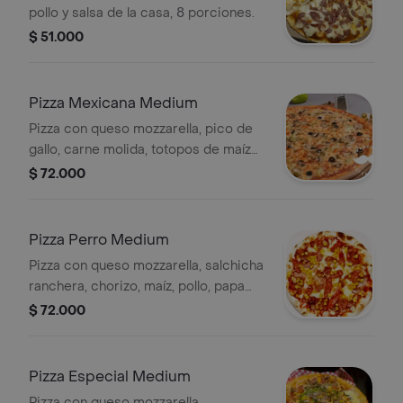
pollo y salsa de la casa, 8 porciones.
$ 51.000
Pizza Mexicana Medium
Pizza con queso mozzarella, pico de
gallo, carne molida, totopos de maíz
picante y salsa de la casa, 8
$ 72.000
porciones.
Pizza Perro Medium
Pizza con queso mozzarella, salchicha
ranchera, chorizo, maíz, pollo, papa
chongo tipo fosforito frita, pimentón,
$ 72.000
cebolla y salsa de la casa, 8
porciones.
Pizza Especial Medium
Pizza con queso mozzarella,