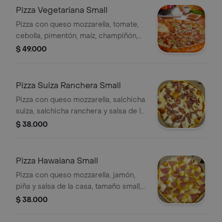
Pizza Vegetariana Small
Pizza con queso mozzarella, tomate,
cebolla, pimentón, maíz, champiñón,
aceitunas negras y salsa de la casa,
$ 49.000
tamaño small, 6 porciones.
Pizza Suiza Ranchera Small
Pizza con queso mozzarella, salchicha
suiza, salchicha ranchera y salsa de la
casa, tamaño small, 6 porciones.
$ 38.000
Pizza Hawaiana Small
Pizza con queso mozzarella, jamón,
piña y salsa de la casa, tamaño small,
6 porciones.
$ 38.000