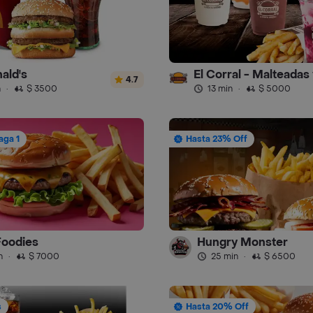
ald's
4.7
n
·
$ 3500
13 min
·
$ 5000
aga 1
Hasta 23% Off
Foodies
Hungry Monster
n
·
$ 7000
25 min
·
$ 6500
s
Hasta 20% Off