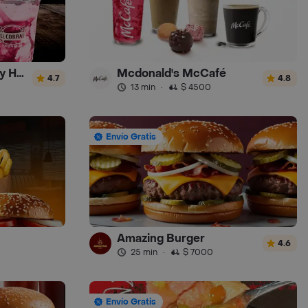
El Corral - Malteadas y Helados
Mcdonald's McCafé
4.7
4.8
13 min
·
$ 4500
Envío Gratis
Amazing Burger
4.6
25 min
·
$ 7000
Envío Gratis