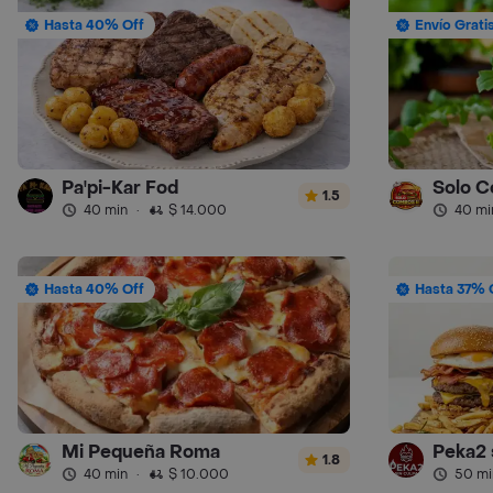
Hasta 40% Off
Envío Grati
Pa'pi-Kar Fod
Solo C
1.5
40 min
·
$ 14.000
40 mi
Hasta 40% Off
Hasta 37% 
Mi Pequeña Roma
Peka2 
1.8
40 min
·
$ 10.000
50 mi