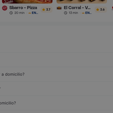
Sbarro - Pizza
El Corral - Vaqueros
3.7
3.6
20 min
·
ENVÍO GRATIS
13 min
·
ENVÍO GRATIS
 a domicilio?
?
omicilio?