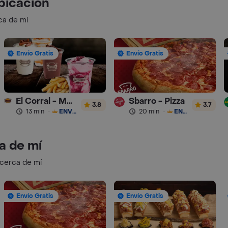
bicación
ca de mí
Envío Gratis
Envío Gratis
El Corral - Malteadas y Helados
Sbarro - Pizza
3.8
3.7
13 min
·
ENVÍO GRATIS
20 min
·
ENVÍO GRATIS
a de mí
 cerca de mí
Envío Gratis
Envío Gratis