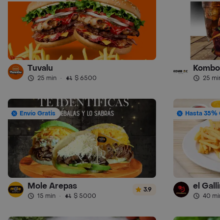
Tuvalu
Kombo
25 min
·
$ 6500
25 mi
Envío Gratis
Hasta 35% 
Mole Arepas
el Gall
3.9
15 min
·
$ 5000
40 mi