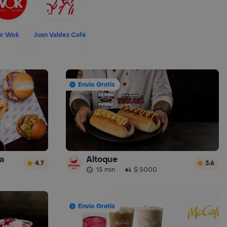
Sr Wok
Juan Valdez Café
Envío Gratis
a
Altoque
4.7
3.6
15 min
·
$ 5000
Envío Gratis