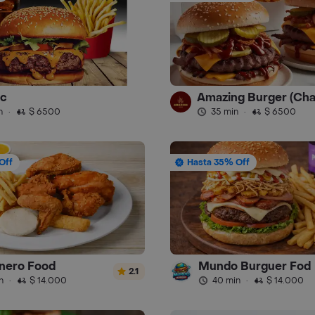
c
n
·
$ 6500
35 min
·
$ 6500
Off
Hasta 35% Off
inero Food
Mundo Burguer Fod
2.1
n
·
$ 14.000
40 min
·
$ 14.000