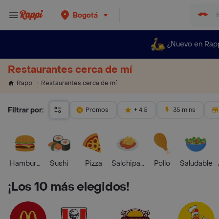
Bogotá
¿Nuevo en Rap
Restaurantes cerca de mí
Restaurantes cerca de mí
Rappi
Filtrar por:
Promos
+ 4.5
35 mins
Hamburguesa
Sushi
Pizza
Salchipapas
Pollo
Saludable
¡Los 10 más elegidos!