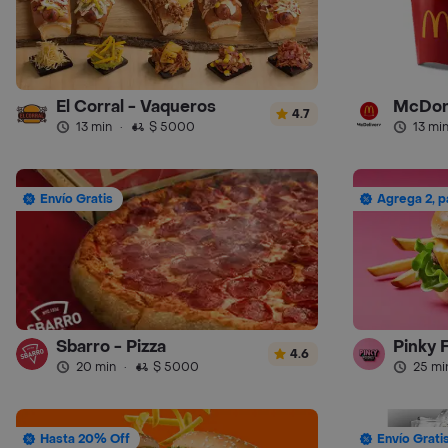
El Corral - Vaqueros
McDon
4.7
13 min
·
$ 5000
13 mi
Envío Gratis
Agrega 2, p
Sbarro - Pizza
Pinky 
4.6
20 min
·
$ 5000
25 mi
Hasta 20% Off
Envío Grati