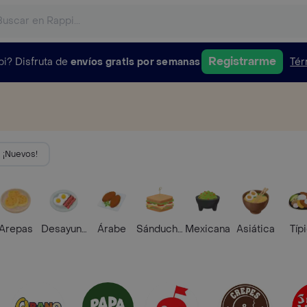
Registrarme
pi?
Disfruta de
envíos gratis por semanas
Tér
¡Nuevos!
Arepas
Desayunos
Árabe
Sánduches
Mexicana
Asiática
Típ