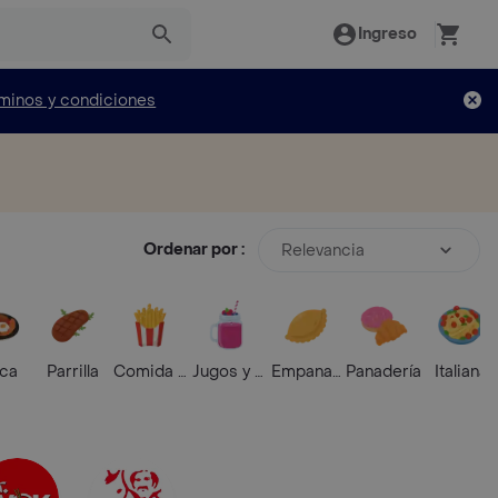
Ingreso
minos y condiciones
Ordenar por :
Relevancia
ica
Parrilla
Comida Rápida
Jugos y Batidos
Empanadas
Panadería
Italiana