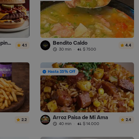
Amazing Burger (Chapinero)
Bendito Caldo
4.1
4.4
30 min
·
$ 7500
Hasta 35% Off
Arroz Paisa de Mi Ama
2.2
2.4
40 min
·
$ 14.000