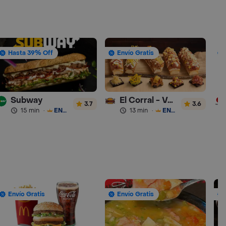
Hasta 39% Off
Envío Gratis
Subway
El Corral - Vaqueros
3.7
3.6
15 min
·
ENVÍO GRATIS
13 min
·
ENVÍO GRATIS
Envío Gratis
Envío Gratis