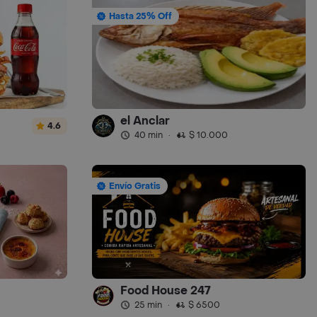
Hasta 25% Off
el Anclar
4.6
40 min
·
$ 10.000
Envío Gratis
Food House 247
25 min
·
$ 6500