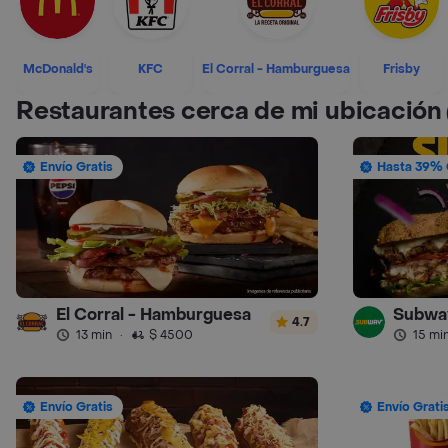
McDonald's
KFC
El Corral - Hamburguesa
Frisby
Restaurantes cerca de mi ubicación
Envío Gratis
Hasta 39% 
El Corral - Hamburguesa
Subwa
4.7
13 min
·
$ 4500
15 mi
Envío Gratis
Envío Grati