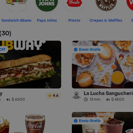
Sandwich Qbano
Papa Johns
Presto
Crepes & Waffles
(30)
Off
Envío Gratis
y
La Lucha Sangucherí
4.6
n
·
$ 6500
13 min
·
$ 4500
s
Envío Gratis