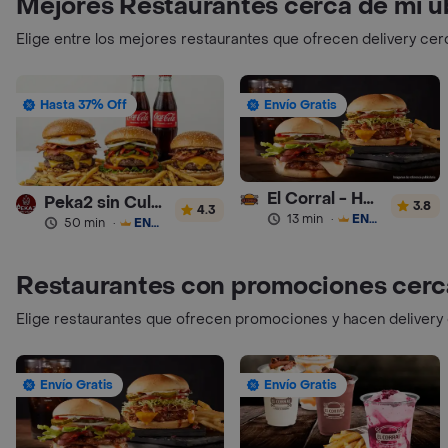
Mejores Restaurantes cerca de mi u
Elige entre los mejores restaurantes que ofrecen delivery cer
Hasta 37% Off
Envío Gratis
El Corral - Hamburguesa
Peka2 sin Culpa Lourdes
3.8
4.3
13 min
·
ENVÍO GRATIS
50 min
·
ENVÍO GRATIS
Restaurantes con promociones cerc
Elige restaurantes que ofrecen promociones y hacen delivery
Envío Gratis
Envío Gratis