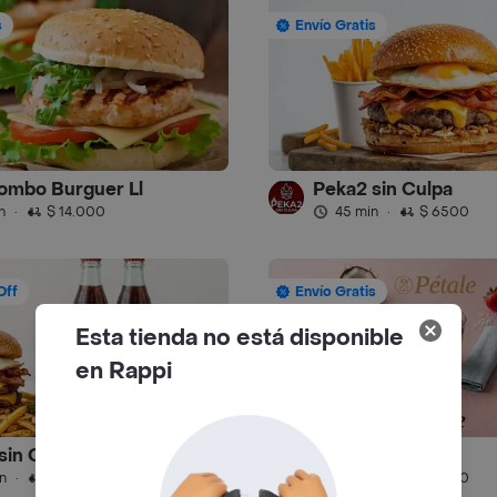
s
Envío Gratis
ombo Burguer Ll
Peka2 sin Culpa
n
·
$ 14.000
45 min
·
$ 6500
Off
Envío Gratis
Esta tienda no está disponible
en Rappi
sin Culpa Lourdes
Pétale
4.6
n
·
$ 6500
25 min
·
$ 6500