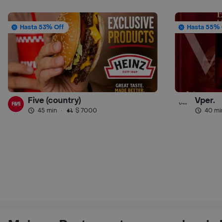
Hasta 53% Off
Hasta 55% 
Five (country)
Vper.
45 min
·
$ 7000
40 mi