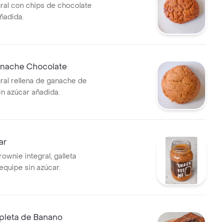
gral con chips de chocolate
ñadida.
anache Chocolate
gral rellena de ganache de
in azúcar añadida.
ar
ownie integral, galleta
requipe sin azúcar.
pleta de Banano