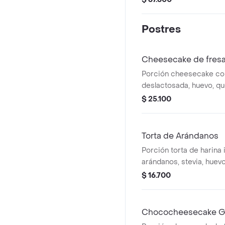
Postres
Cheesecake de fres
Porción cheesecake co
deslactosada, huevo, q
cream, fresa, base de ga
$ 25.100
endulzante con stevia.
Torta de Arándanos
Porción torta de harina i
arándanos, stevia, huevo
yogurt griego, nuez mo
$ 16.700
Chococheesecake Gl