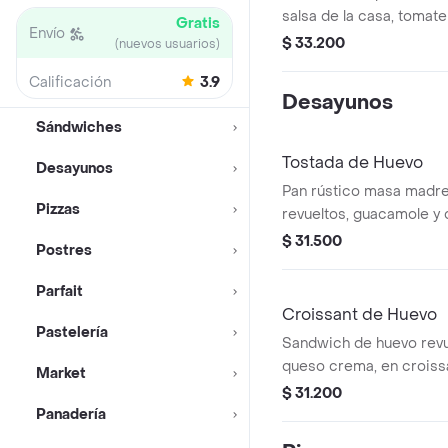
salsa de la casa, tomat
Gratis
Envío
de pollo desmechada en 
$ 33.200
(nuevos usuarios)
aguacate.
Calificación
3.9
Desayunos
Sándwiches
Tostada de Huevo
Desayunos
Pan rústico masa madre
Pizzas
revueltos, guacamole y
mozzarella.
$ 31.500
Postres
Parfait
Croissant de Huevo
Pastelería
Sandwich de huevo revu
queso crema, en croissa
Market
$ 31.200
Panadería