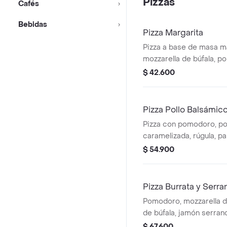
Pizzas
Cafés
Bebidas
Pizza Margarita
Pizza a base de masa ma
mozzarella de búfala, p
parmesano y albahaca.
$ 42.600
Pizza Pollo Balsámic
Pizza con pomodoro, pol
caramelizada, rúgula, p
vinagreta de balsámico. 
$ 54.900
Pizza Burrata y Serra
Pomodoro, mozzarella de
de búfala, jamón serrano 
$ 67.600