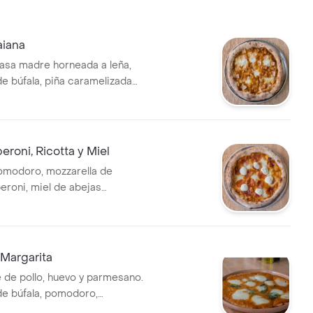
aiana
asa madre horneada a leña,
de búfala, piña caramelizada
 jamón de pavo y pomodoro de
eroni, Ricotta y Miel
omodoro, mozzarella de
eroni, miel de abejas
ueso ricotta. .
 Margarita
e de pollo, huevo y parmesano.
de búfala, pomodoro,
 albahaca.