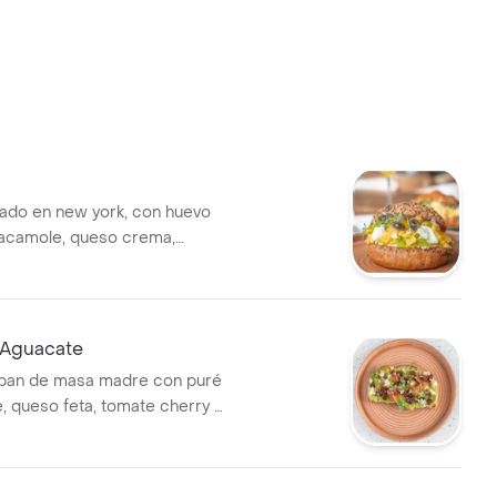
rado en new york, con huevo
uacamole, queso crema,
e búfala y aceitunas.
e Aguacate
 pan de masa madre con puré
, queso feta, tomate cherry y
secos.