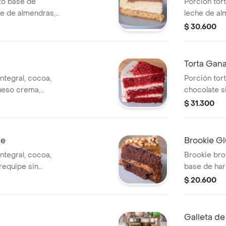
to base de
Porción tor
he de almendras,
leche de al
ur cream,
arequipe si
$ 30.600
ritol y stevia.
eritritol y st
Torta Gan
integral, cocoa,
Porción tort
queso crema,
chocolate si
$ 31.300
pe
Brookie Gl
integral, cocoa,
Brookie brow
requipe sin
base de hari
al.
$ 20.600
Galleta d