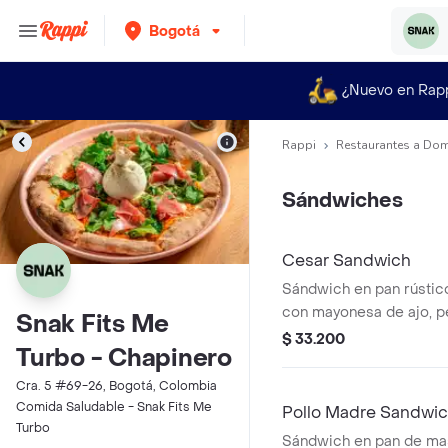
Bogotá
¿Nuevo en Rap
Rappi
Restaurantes a Dom
Sándwiches
Cesar Sandwich
Sándwich en pan rústic
con mayonesa de ajo, p
Snak Fits Me
mozzarella de búfala, l
$ 33.200
Turbo - Chapinero
con salsa especial gre
parmesano.
Cra. 5 #69-26, Bogotá, Colombia
Comida Saludable - Snak Fits Me
Pollo Madre Sandwi
Turbo
Sándwich en pan de ma