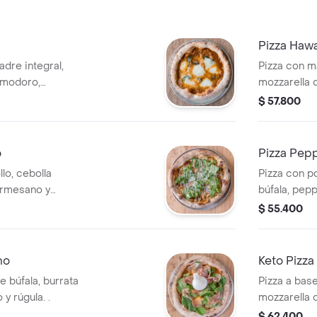
Pizza Haw
dre integral,
Pizza con m
omodoro,
mozzarella 
con stevia,
$ 57.800
la casa
o
Pizza Pepp
lo, cebolla
Pizza con p
armesano y
búfala, pepp
.
orgánica y q
$ 55.400
no
Keto Pizza
 búfala, burrata
Pizza a bas
y rúgula. .
mozzarella 
parmesano y
$ 62.400