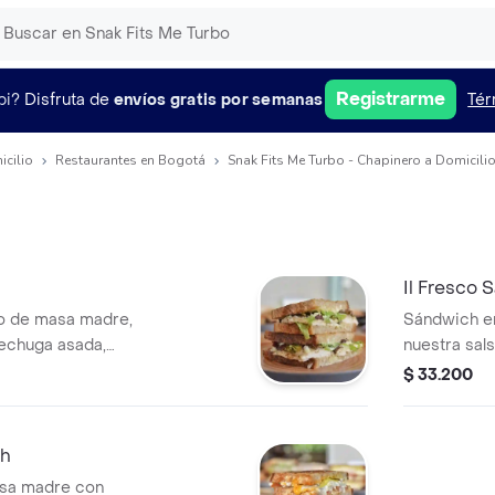
Registrarme
pi?
Disfruta de
envíos gratis por semanas
Tér
icilio
Restaurantes en Bogotá
Snak Fits Me Turbo - Chapinero a Domicili
Il Fresco 
o de masa madre,
Sándwich e
echuga asada,
nuestra sal
echugas frescas
de lechugas
$ 33.200
en mayo y queso
jamón de pa
ch
sa madre con