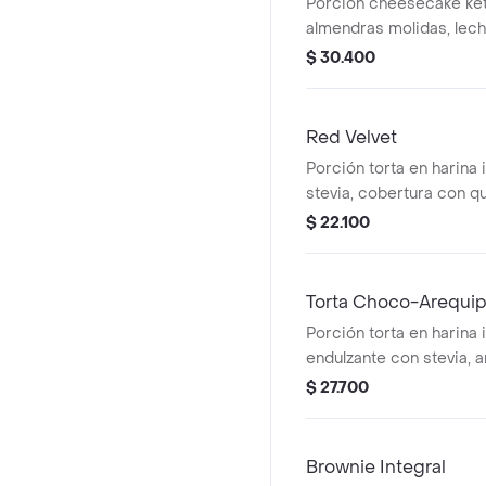
Porción cheesecake ke
almendras molidas, lec
huevo, queso crema, so
$ 30.400
chocolate sin azúcar, erit
Red Velvet
Porción torta en harina 
stevia, cobertura con 
mantequilla y stevia.
$ 22.100
Torta Choco-Arequi
Porción torta en harina 
endulzante con stevia, a
azúcar y nueces del nog
$ 27.700
Brownie Integral