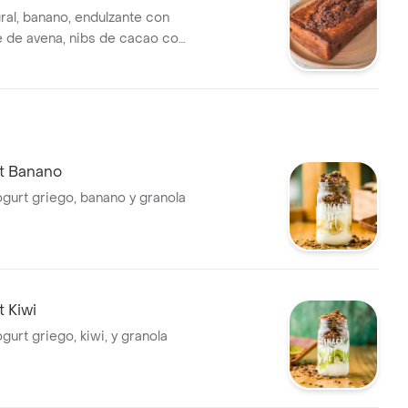
ral, banano, endulzante con
he de avena, nibs de cacao con
it Banano
ogurt griego, banano y granola
t Kiwi
ogurt griego, kiwi, y granola