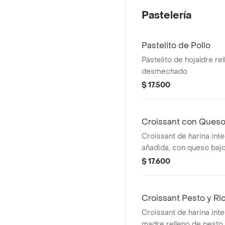
Pastelería
Pastelito de Pollo
Pastelito de hojaldre rel
desmechado
$ 17.500
Croissant con Queso
Croissant de harina inte
añadida, con queso bajo
calorías.
$ 17.600
Croissant Pesto y Ri
Croissant de harina int
madre relleno de pesto 