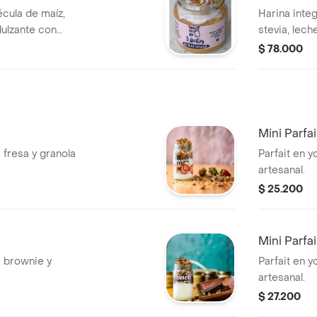
écula de maíz,
Harina integ
dulzante con
stevia, lec
chocolate
$ 78.000
Mini Parfa
, fresa y granola
Parfait en y
artesanal.
$ 25.200
Mini Parfai
, brownie y
Parfait en y
artesanal.
$ 27.200