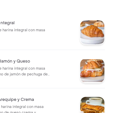
Integral
e harina integral con masa
 Jamón y Queso
e harina integral con masa
eno de jamón de pechuga de
o bajo en grasa.
 Arequipe y Crema
e harina integral con masa
no de queso crema y