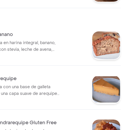
Banano
a en harina integral, banano,
con stevia, leche de avena,
ao con chocolate
requipe
ta con una base de galleta
n una capa suave de arequipe
endrarequipe Gluten Free