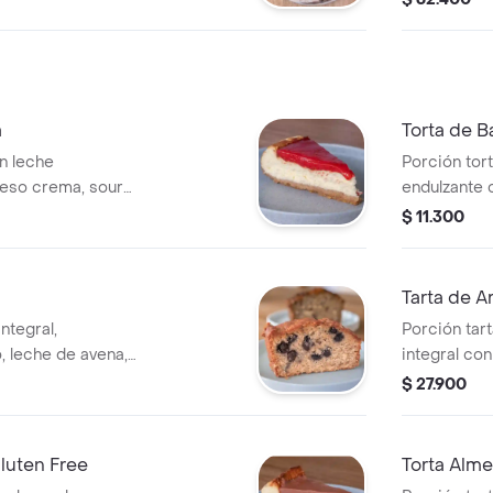
a
Torta de 
n leche
Porción tort
ueso crema, sour
endulzante 
lleta integral,
nibs de cac
$ 11.300
Tarta de A
ntegral,
Porción tar
, leche de avena,
integral co
scada.
sin azúcar.
$ 27.900
uten Free
Torta Alm