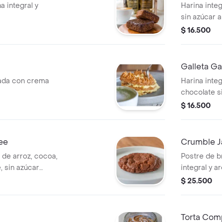
a integral y
Harina inte
sin azúcar a
$ 16.500
Galleta G
nada con crema
Harina inte
chocolate s
$ 16.500
ee
Crumble J
 de arroz, cocoa,
Postre de br
, sin azúcar
integral y a
$ 25.500
Torta Com