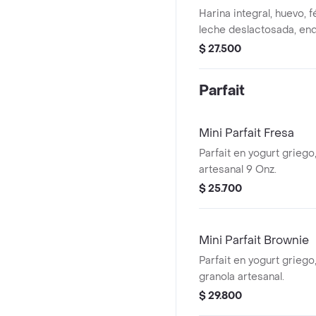
Harina integral, huevo, f
leche deslactosada, en
stevia.
$ 27.500
Parfait
Mini Parfait Fresa
Parfait en yogurt griego
artesanal 9 Onz.
$ 25.700
Mini Parfait Brownie
Parfait en yogurt griego
granola artesanal.
$ 29.800