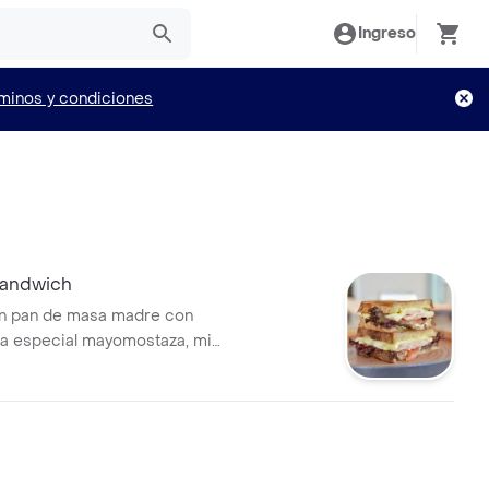
Ingreso
minos y condiciones
o
Sandwich
n pan de masa madre con
sa especial mayomostaza, mix
 frescas, tomate chonto,
vo y queso finesse.