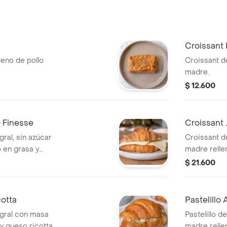
Croissant 
leno de pollo
Croissant d
madre.
$ 12.600
 Finesse
Croissant
gral, sin azúcar
Croissant d
 en grasa y
madre rell
pavo y ques
$ 21.600
cotta
Pastelillo
egral con masa
Pastelillo d
y queso ricotta.
madre relle