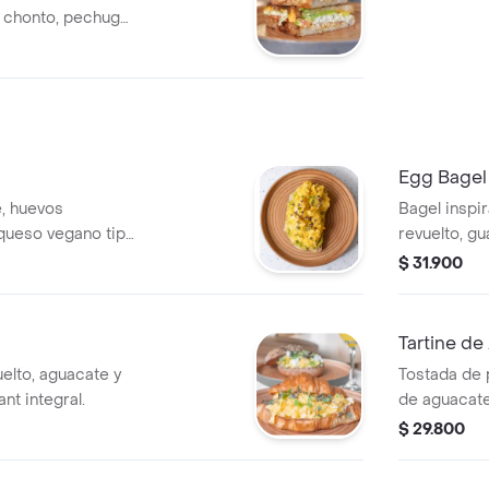
e chonto, pechuga
salsa de ajo y
Egg Bagel
, huevos
Bagel inspi
 queso vegano tipo
revuelto, g
mozzarella d
$ 31.900
Tartine d
elto, aguacate y
Tostada de
nt integral.
de aguacate
arándanos 
$ 29.800