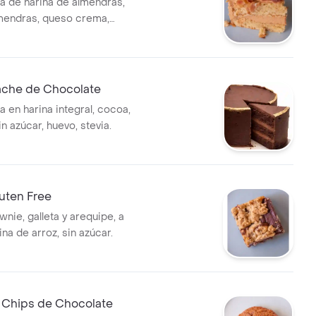
ta de harina de almendras,
mendras, queso crema,
n azúcar, mantequilla de maní
evia.
ache de Chocolate
a en harina integral, cocoa,
n azúcar, huevo, stevia.
uten Free
nie, galleta y arequipe, a
na de arroz, sin azúcar.
e Chips de Chocolate