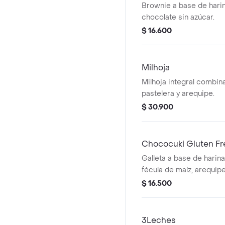
Brownie a base de harin
chocolate sin azúcar.
$ 16.600
Milhoja
Milhoja integral combi
pastelera y arequipe.
$ 30.900
Chococuki Gluten Fr
Galleta a base de harina
fécula de maíz, arequipe
añadida.
$ 16.500
3Leches