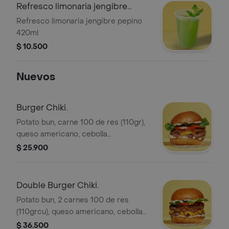
Refresco limonaria jengibre
pepino 420ml:
Refresco limonaria jengibre pepino
420ml
$ 10.500
Nuevos
Burger Chiki.
Potato bun, carne 100 de res (110gr),
queso americano, cebolla
caramelizada, vegetales, mostaza y
$ 25.900
mayo Sriracha. Ligeramente picante.
Double Burger Chiki.
Potato bun, 2 carnes 100 de res
(110grcu), queso americano, cebolla
caramelizada, vegetales, mostaza y
$ 36.500