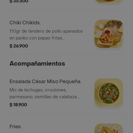
$ 35.500
aparte. Acompañada de pechuga de
pollo glaseada.
Chiki Chikids.
110gr de tenders de pollo apanados
en panko con papas fritas
condimentadas Chiki Style y 2 salsas
$ 26.900
a elección. (contiene wakame).
Acompañamientos
Ensalada César Miso Pequeña.
Mix de lechugas, croutones,
parmesano, semillas de calabaza
tostadas y aderezo César Miso.
$ 18.900
Fries.