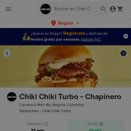
Bogotá
Regístrate
¿Nuevo en Rappi?
y disfruta de
envíos gratis por semanas
Aplican TyC
Chiki Chiki Turbo - Chapinero
Carrera 9 #61-86, Bogotá, Colombia
Sánduches - Chiki Chiki Turbo
Delivery
Envío
Gratis
35 min