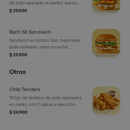
de pollo apanada en panko, queso,
lechuga, tomate, pepinillos y mayo ajo
$ 29.500
limón.
Banh Mi Sandwich
Sándwich en potato bun, mayonesa,
pollo salteado, mayo sriracha,
encurtido asiático y ensaladilla de
$ 25.900
hierbas con cebolla.
Otros
Chiki Tenders
150gr de tenders de pollo apanados
en panko con 2 salsas a elección.
$ 24.900