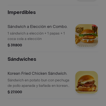
mayo Sriracha. Ligeramente picante.
Imperdibles
Sándwich a Elección en Combo.
1 sándwich a elección + 1 papas + 1
coca cola a elección
$ 39.800
Sándwiches
Korean Fried Chicken Sándwich.
Sándwich en potato bun con pechuga
de pollo apanada y bañada en korean
hot sauce, kimchi coleslaw, asian
$ 27.000
pickles y mayonesa. Picante medio.