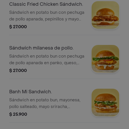
Classic Fried Chicken Sándwich.
Sándwich en potato bun con pechuga
de pollo apanada, pepinillos y mayo
sriracha.
$ 27.000
Sándwich milanesa de pollo.
Sándwich en potato bun con pechuga
de pollo apanada en panko, queso,
lechuga, tomate, pepinillos y mayo ajo
$ 27.000
limón.
Banh Mi Sandwich.
Sándwich en potato bun, mayonesa,
pollo salteado, mayo sriracha,
encurtido asiático y ensaladilla de
$ 25.900
hierbas con cebolla.