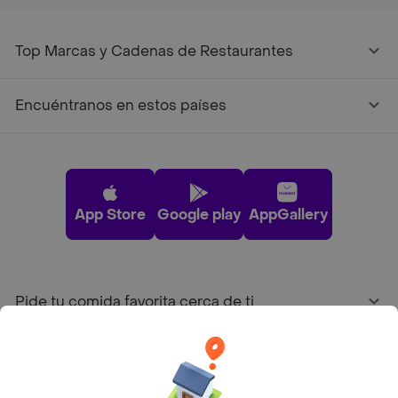
Top Marcas y Cadenas de Restaurantes
Encuéntranos en estos países
App Store
Google play
AppGallery
Pide tu comida favorita cerca de ti
Categorías