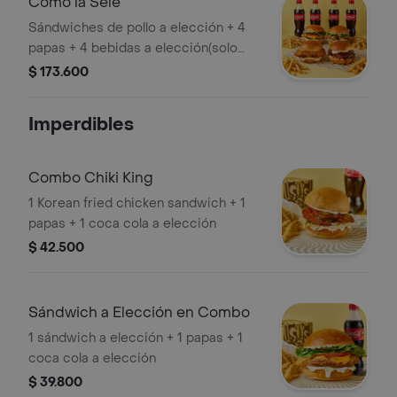
Como la Sele
Sándwiches de pollo a elección + 4
papas + 4 bebidas a elección(solo
productos coca cola)
$ 173.600
Imperdibles
Combo Chiki King
1 Korean fried chicken sandwich + 1
papas + 1 coca cola a elección
$ 42.500
Sándwich a Elección en Combo
1 sándwich a elección + 1 papas + 1
coca cola a elección
$ 39.800