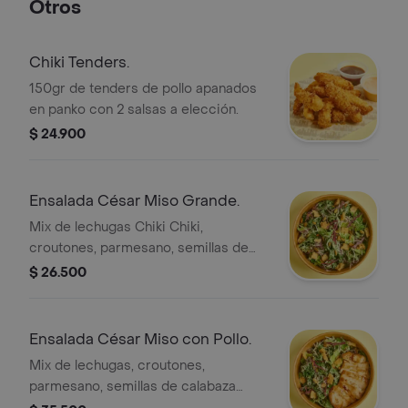
Otros
Chiki Tenders.
150gr de tenders de pollo apanados
en panko con 2 salsas a elección.
$ 24.900
Ensalada César Miso Grande.
Mix de lechugas Chiki Chiki,
croutones, parmesano, semillas de
calabaza tostadas con condimentos y
$ 26.500
aderezo César Miso aparte.
Ensalada César Miso con Pollo.
Mix de lechugas, croutones,
parmesano, semillas de calabaza
tostadas y aderezo César Miso