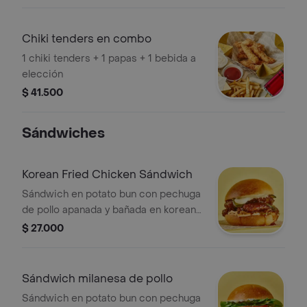
Chiki tenders en combo
1 chiki tenders + 1 papas + 1 bebida a
elección
$ 41.500
Sándwiches
Korean Fried Chicken Sándwich
Sándwich en potato bun con pechuga
de pollo apanada y bañada en korean
hot sauce, kimchi coleslaw, asian
$ 27.000
pickles y mayonesa. Picante medio.
Sándwich milanesa de pollo
Sándwich en potato bun con pechuga