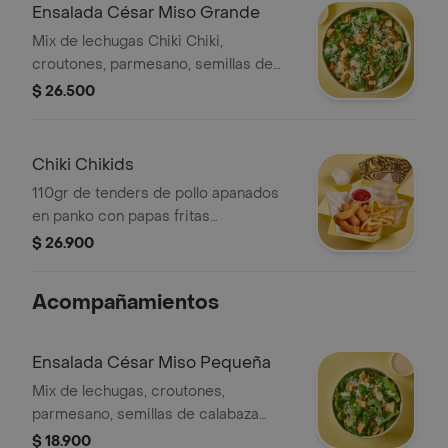
Ensalada César Miso Grande
Mix de lechugas Chiki Chiki,
croutones, parmesano, semillas de
calabaza tostadas con condimentos y
$ 26.500
aderezo César Miso aparte.
Chiki Chikids
110gr de tenders de pollo apanados
en panko con papas fritas
condimentadas Chiki Style y 2 salsas
$ 26.900
a elección. (contiene wakame).
Acompañamientos
Ensalada César Miso Pequeña
Mix de lechugas, croutones,
parmesano, semillas de calabaza
tostadas y aderezo César Miso.
$ 18.900