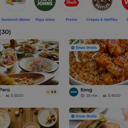
Sandwich Qbano
Papa Johns
Presto
Crepes & Waffles
(30)
s
Envío Gratis
Perú
Kong
4.8
n
·
$ 3500
25 min
·
$ 4500
Envío Gratis