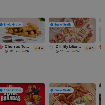
Envío Gratis
Envío Gratis
Churros To Go
Dlili By Liliana Arango
4.6
4.6
29 min
·
ENVÍO GRATIS
13 min
·
ENVÍO GRATIS
Envío Gratis
Envío Gratis