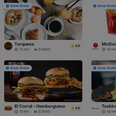
Envío Gratis
Envío Grati
Turquesa
McDon
4.9
15 min
·
$ 4000
13 mi
Envío Gratis
Envío Grati
El Corral - Hamburguesa
Toshir
4.9
13 min
·
$ 3000
42 mi