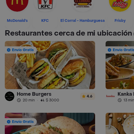
McDonald's
KFC
El Corral - Hamburguesa
Frisby
Restaurantes cerca de mi ubicación
Envío Gratis
Envío Grati
Home Burgers
Kanka 
4.6
20 min
·
$ 3000
13 mi
Envío Gratis