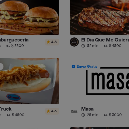
burgueseria
El Día Que Me Quier
4.8
n
·
$ 3500
52 min
·
$ 4500
s
Envío Gratis
Truck
Masa
4.6
n
·
$ 4500
25 min
·
$ 3000