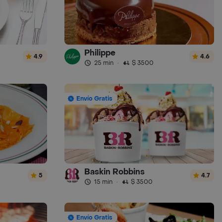
Philippe
4.9
4.6
25 min
·
$ 3500
Envío Gratis
Baskin Robbins
5
4.7
15 min
·
$ 3500
Envío Gratis