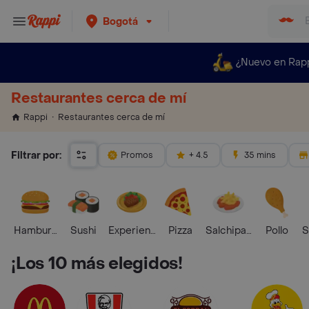
Bogotá
¿Nuevo en Rap
Restaurantes cerca de mí
Restaurantes cerca de mí
Rappi
Filtrar por:
Promos
+ 4.5
35 mins
Hamburguesa
Sushi
Experiencias Foodies
Pizza
Salchipapas
Pollo
S
¡Los 10 más elegidos!