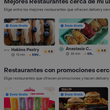
Mejores Restaurantes cerca de mi u
Elige entre los mejores restaurantes que ofrecen delivery cer
Envío Gratis
Envío Gratis
Anastasia Cookies
Hakims Pastry
4.8
4.8
35 min
·
ENVÍO GRATIS
13 min
·
ENVÍO GRATIS
Restaurantes con promociones cerc
Elige restaurantes que ofrecen promociones y hacen delivery
Envío Gratis
Envío Gratis