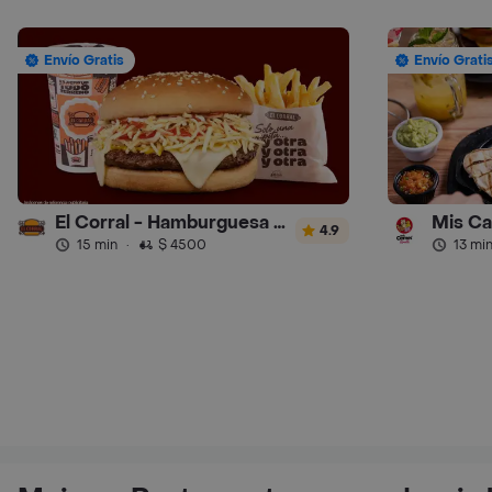
Envío Gratis
Envío Grati
El Corral - Hamburguesa - Turbo
Mis Ca
4.9
15 min
·
$ 4500
13 mi