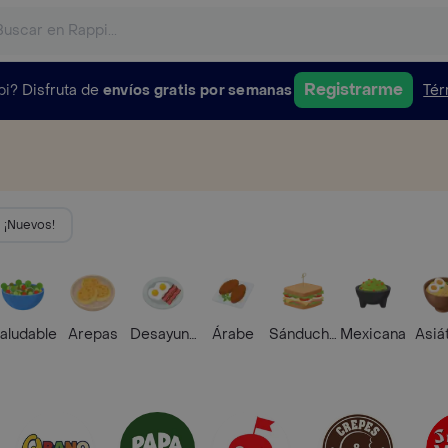
Registrarme
pi?
Disfruta de
envíos gratis por semanas
Tér
¡Nuevos!
aludable
Arepas
Desayunos
Árabe
Sánduches
Mexicana
Asiá