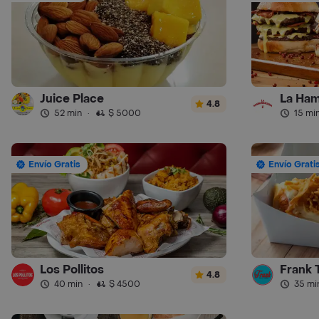
Juice Place
La Ham
4.8
52 min
·
$ 5000
15 mi
Envío Gratis
Envío Grati
Los Pollitos
Frank 
4.8
40 min
·
$ 4500
35 mi