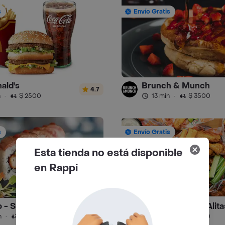
s
Envío Gratis
ald's
Brunch & Munch
4.7
n
·
$ 2500
13 min
·
$ 3500
s
Envío Gratis
Esta tienda no está disponible
en Rappi
o - Sushi
Buffalo Wings - Alita
4.8
n
·
$ 4000
13 min
·
$ 3500