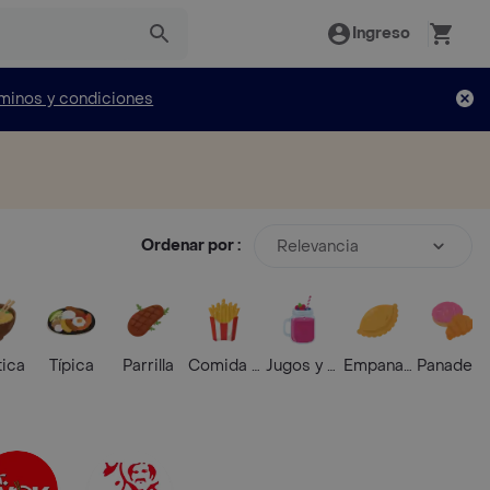
Ingreso
minos y condiciones
Ordenar por :
Relevancia
tica
Típica
Parrilla
Comida Rápida
Jugos y Batidos
Empanadas
Panaderí