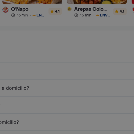
O'Napo
Arepas Colombianas Premium
4.1
4.1
13 min
·
ENVÍO GRATIS
15 min
·
ENVÍO GRATIS
 a domicilio?
?
omicilio?