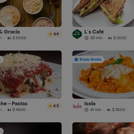
& Gracia
L´s Café
4.9
n
·
$ 5000
30 min
·
$ 3500
s
Envío Gratis
che - Pastas
Isola
4.5
n
·
$ 4500
41 min
·
$ 3500
s