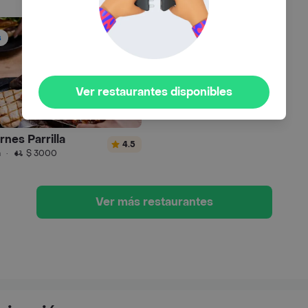
s
Ver restaurantes disponibles
rnes Parrilla
4.5
n
·
$ 3000
Ver más restaurantes