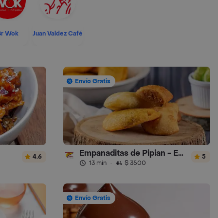
Sr Wok
Juan Valdez Café
Envío Gratis
Empanaditas de Pipian - Empanadas
4.6
5
13 min
·
$ 3500
Envío Gratis