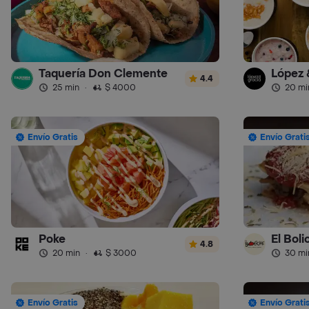
Taquería Don Clemente
López 
4.4
25 min
·
$ 4000
20 mi
Envío Gratis
Envío Grati
Poke
El Boli
4.8
20 min
·
$ 3000
30 mi
Envío Gratis
Envío Grati