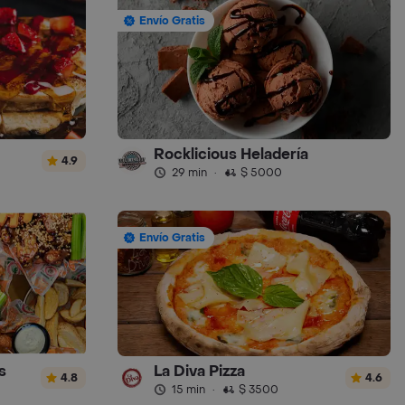
Envío Gratis
Rocklicious Heladería
4.9
29 min
·
$ 5000
Envío Gratis
s
La Diva Pizza
4.8
4.6
15 min
·
$ 3500