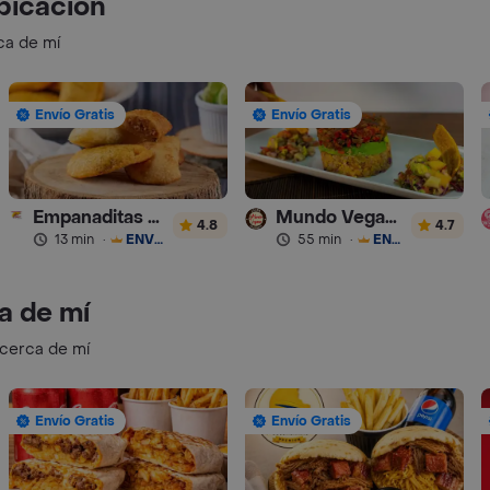
bicación
ca de mí
Envío Gratis
Envío Gratis
Empanaditas de Pipian - Empanadas
Mundo Vegano
4.8
4.7
13 min
·
ENVÍO GRATIS
55 min
·
ENVÍO GRATIS
a de mí
 cerca de mí
Envío Gratis
Envío Gratis