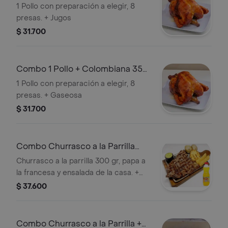
500 ml
1 Pollo con preparación a elegir, 8
presas. + Jugos
$ 31.700
Combo 1 Pollo + Colombiana 350
ml
1 Pollo con preparación a elegir, 8
presas. + Gaseosa
$ 31.700
Combo Churrasco a la Parrilla
+Hit Naranja Piña 500ml
Churrasco a la parrilla 300 gr, papa a
la francesa y ensalada de la casa. +
Jugos
$ 37.600
Combo Churrasco a la Parrilla +