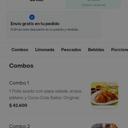
(nuevos usuarios)
Envío gratis en tu pedido
Disfruta este descuento en tu pedido y recíbelo
en minutos.
Combos
Limonada
Pescados
Bebidas
Porcion
Combos
Combo 1
1 Pollo asado con papa salada, arepa,
plátano y Coca-Cola Sabor Original
1.5 L.
$ 42.600
Combo 2