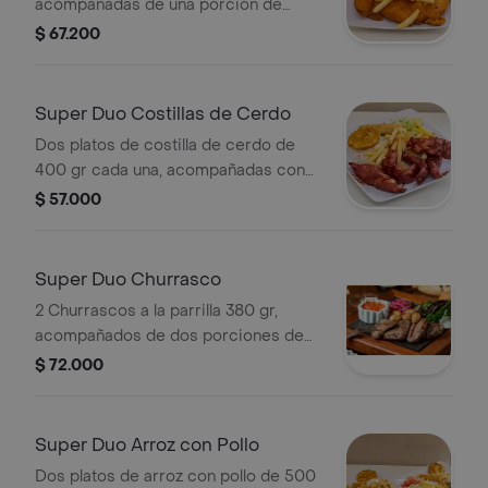
acompañadas de una porción de
francesa casa una, una porción de
$ 67.200
arroz cada, ensalada (tomate, cebolla,
lechuga). con gaseosa pepsi 1.5lt.
Super Duo Costillas de Cerdo
Dos platos de costilla de cerdo de
400 gr cada una, acompañadas con
una porción de francesa cada una,
$ 57.000
una porción de arroz cada una y
ensalada(tomate, cebolla, lechuga).
con una gaseosa pepsi 1.5lt.
Super Duo Churrasco
2 Churrascos a la parrilla 380 gr,
acompañados de dos porciones de
francesa y ensalada(tomate, cebolla,
$ 72.000
lechuga). con una gaseosa pepsi 1.5lt .
Super Duo Arroz con Pollo
Dos platos de arroz con pollo de 500