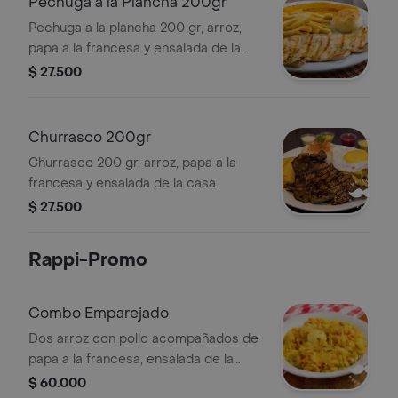
Pechuga a la Plancha 200gr
Pechuga a la plancha 200 gr, arroz,
papa a la francesa y ensalada de la
casa.
$ 27.500
Churrasco 200gr
Churrasco 200 gr, arroz, papa a la
francesa y ensalada de la casa.
$ 27.500
Rappi-Promo
Combo Emparejado
Dos arroz con pollo acompañados de
papa a la francesa, ensalada de la
casa, y Coca Cola 1.5 L
$ 60.000