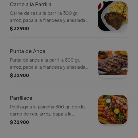
Carne a la Parrilla
Carne de res a la parrilla 300 gr,
arroz, papa a la francesa y ensalada
de la casa.
$ 32.900
Punta de Anca
Punta de anca a la parrilla 300 gr,
arroz, papa a la francesa y ensalada
de la casa.
$ 32.900
Parrillada
Pechuga a la plancha 300 gr, cerdo,
carne de res, arroz, papa a la
francesa y ensalada de la casa.
$ 32.900