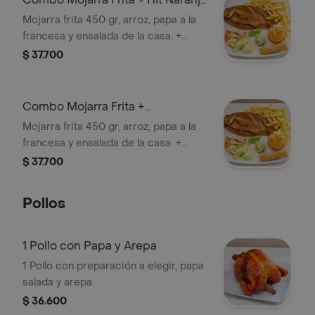
Piña 500 ml
Mojarra frita 450 gr, arroz, papa a la
francesa y ensalada de la casa. +
Jugos
$ 37.700
Combo Mojarra Frita +
Colombiana 350 ml
Mojarra frita 450 gr, arroz, papa a la
francesa y ensalada de la casa. +
Gaseosa
$ 37.700
Pollos
1 Pollo con Papa y Arepa
1 Pollo con preparación a elegir, papa
salada y arepa.
$ 36.600