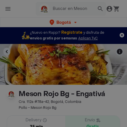
Bogotá
Regístrate
¿Nuevo en Rappi?
y disfruta de
envíos gratis por semanas
Aplican TyC
Meson Rojo Bg - Engativá
Cra. 112a #78a-42, Bogotá, Colombia
Pollo - Meson Rojo Bg
Delivery
Envío
Gratis
35 min