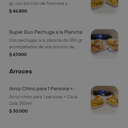
gr, con porción de francesa y
ensalada (tomate, cebolla, lechuga).
$ 46.800
mas una gaseosa pepsi 1.5lt.
Super Duo Pechuga a la Plancha
Dos pechugas a la plancha de 350 gr,
acompañados de una porción de
francesa cada una, una porción de
$ 67.000
arroz cada una, y ensalada (tomate,
cebolla, lechuga). con una gaseosa
Arroces
pepsi 1.5lt.
Arroz Chino para 1 Persona +
Coca Cola 350ml
Arroz chino para 1 persona + Coca
Cola 350ml
$ 30.000