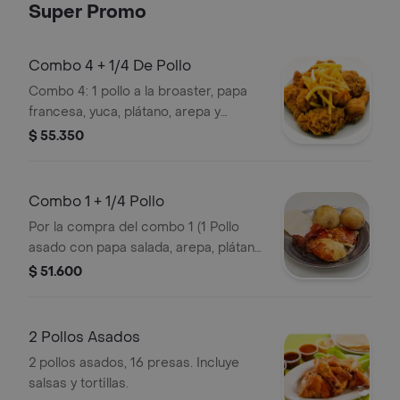
Super Promo
Combo 4 + 1/4 De Pollo
Combo 4: 1 pollo a la broaster, papa
francesa, yuca, plátano, arepa y
gaseosa 1.5 L. Incluye 1/4 de pollo
$ 55.350
adicional (broaster o asado).
Combo 1 + 1/4 Pollo
Por la compra del combo 1 (1 Pollo
asado con papa salada, arepa, plátano
y Gaseosa 1.5 L) lleva gratis 1/4 de
$ 51.600
pollo. (Broaster o Asado)
2 Pollos Asados
2 pollos asados, 16 presas. Incluye
salsas y tortillas.