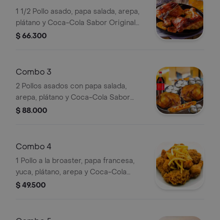
1 1/2 Pollo asado, papa salada, arepa,
plátano y Coca-Cola Sabor Original
1.5 L.
$ 66.300
Combo 3
2 Pollos asados con papa salada,
arepa, plátano y Coca-Cola Sabor
Original 1.5 L.
$ 88.000
Combo 4
1 Pollo a la broaster, papa francesa,
yuca, plátano, arepa y Coca-Cola
Sabor Original 1.5 L.
$ 49.500