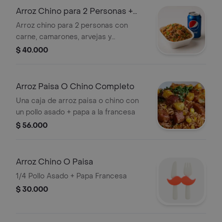
Arroz Chino para 2 Personas +
Gaseosa Pepsi
Arroz chino para 2 personas con
carne, camarones, arvejas y
zanahorias, acompañado de una
$ 40.000
gaseosa Pepsi de 350 ml.
Arroz Paisa O Chino Completo
Una caja de arroz paisa o chino con
un pollo asado + papa a la francesa
$ 56.000
Arroz Chino O Paisa
1/4 Pollo Asado + Papa Francesa
$ 30.000