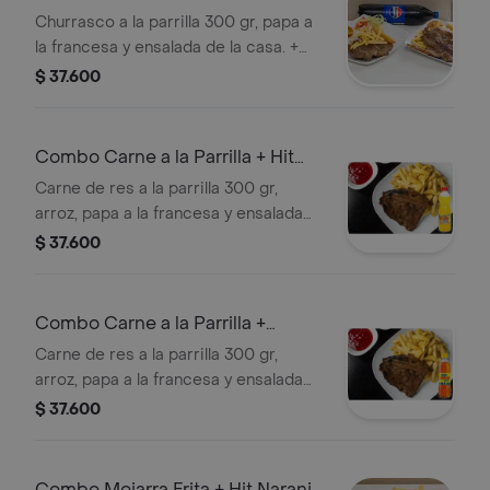
Colombiana 350 ml
Churrasco a la parrilla 300 gr, papa a
la francesa y ensalada de la casa. +
Gaseosa
$ 37.600
Combo Carne a la Parrilla + Hit
Naranja Piña 500 ml
Carne de res a la parrilla 300 gr,
arroz, papa a la francesa y ensalada
de la casa. + Jugos
$ 37.600
Combo Carne a la Parrilla +
Colombiana 350 ml
Carne de res a la parrilla 300 gr,
arroz, papa a la francesa y ensalada
de la casa. + Gaseosa
$ 37.600
Combo Mojarra Frita + Hit Naranja