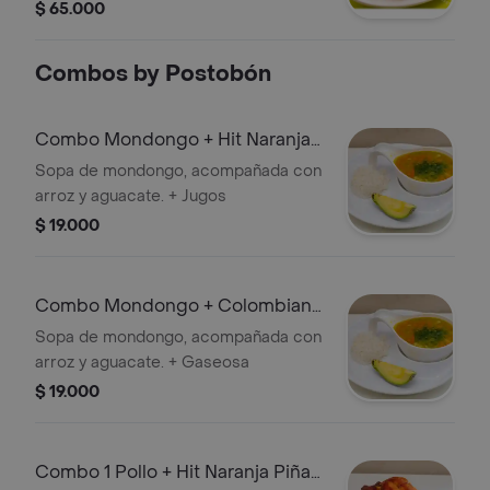
$ 65.000
Combos by Postobón
Combo Mondongo + Hit Naranja
Piña 500 ml
Sopa de mondongo, acompañada con
arroz y aguacate. + Jugos
$ 19.000
Combo Mondongo + Colombiana
350 ml
Sopa de mondongo, acompañada con
arroz y aguacate. + Gaseosa
$ 19.000
Combo 1 Pollo + Hit Naranja Piña