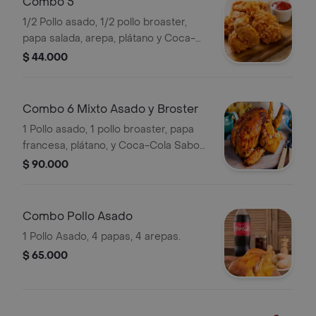
Combo 5
1/2 Pollo asado, 1/2 pollo broaster,
papa salada, arepa, plátano y Coca-
Cola Sabor Original 1.5 L.
$ 44.000
Combo 6 Mixto Asado y Broster
1 Pollo asado, 1 pollo broaster, papa
francesa, plátano, y Coca-Cola Sabor
Original 1.5 L.
$ 90.000
Combo Pollo Asado
1 Pollo Asado, 4 papas, 4 arepas.
$ 65.000