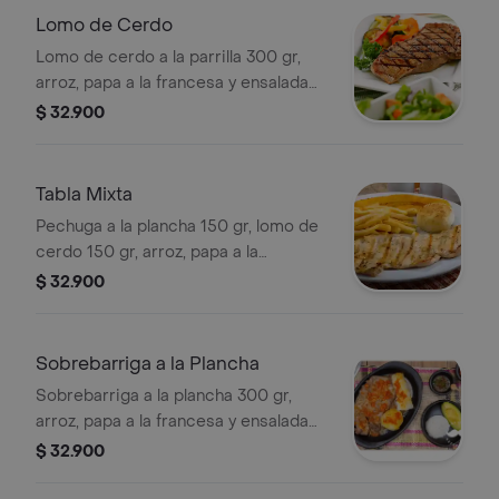
Lomo de Cerdo
Lomo de cerdo a la parrilla 300 gr,
arroz, papa a la francesa y ensalada
de la casa.
$ 32.900
Tabla Mixta
Pechuga a la plancha 150 gr, lomo de
cerdo 150 gr, arroz, papa a la
francesa y ensalada de la casa.
$ 32.900
Sobrebarriga a la Plancha
Sobrebarriga a la plancha 300 gr,
arroz, papa a la francesa y ensalada
de la casa.
$ 32.900