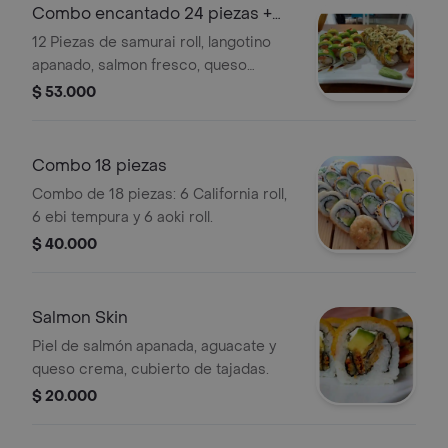
Combo encantado 24 piezas +
bebida grats
12 Piezas de samurai roll, langotino
apanado, salmon fresco, queso
crema, cubierto de aguacate, 12
$ 53.000
piezas de matatabi roll apanado,
palmito de cangrejo, aguacate, queso
crema, con topping de pescado
Combo 18 piezas
apanado, salsa fuji .
Combo de 18 piezas: 6 California roll,
6 ebi tempura y 6 aoki roll.
$ 40.000
Salmon Skin
Piel de salmón apanada, aguacate y
queso crema, cubierto de tajadas.
$ 20.000