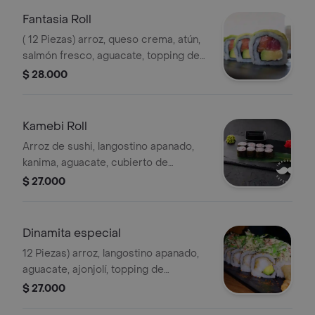
Fantasia Roll
( 12 Piezas) arroz, queso crema, atún,
salmón fresco, aguacate, topping de
aguacate.
$ 28.000
Kamebi Roll
Arroz de sushi, langostino apanado,
kanima, aguacate, cubierto de
aguacate.
$ 27.000
Dinamita especial
12 Piezas) arroz, langostino apanado,
aguacate, ajonjolí, topping de
kanikama, wakame y mayonesa.
$ 27.000