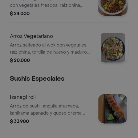
con vegetales frescos, raiz china,
tortilla de huevo, lomo de res y pollo.
$ 24.000
Arroz Vegetariano
Arroz salteado al wok con vegetales,
raíz china, tortilla de huevo y maduro.
Incluye zanahoria, pimentón y cebollín.
$ 20.000
Sushis Especiales
Izanagi roll
Arroz de sushi, anguila ahumada,
kanikama apanado y queso crema,
cubierto de salmón y atún.
$ 33.900