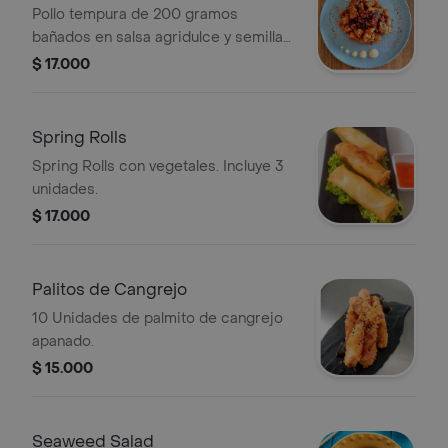
Pollo tempura de 200 gramos
bañados en salsa agridulce y semillas
de ajonjolí.
$ 17.000
Spring Rolls
Spring Rolls con vegetales. Incluye 3
unidades.
$ 17.000
Palitos de Cangrejo
10 Unidades de palmito de cangrejo
apanado.
$ 15.000
Seaweed Salad