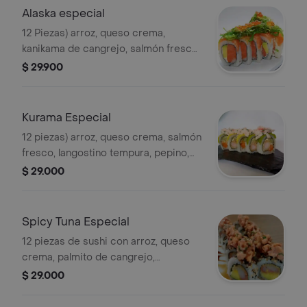
Alaska especial
12 Piezas) arroz, queso crema,
kanikama de cangrejo, salmón fresco,
topping de salmón, aguacate,
$ 29.900
wakame, masago y ajonjolí.
Kurama Especial
12 piezas) arroz, queso crema, salmón
fresco, langostino tempura, pepino,
topping de aguacate y con kanikama y
$ 29.000
wakame y salsa fuji y teriyaki.
Spicy Tuna Especial
12 piezas de sushi con arroz, queso
crema, palmito de cangrejo,
aguacate, ajonjolí, atún, cebollín y
$ 29.000
salsa picante teriyaki.