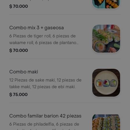
roll, 6 piezas de saiken roll,
$ 70.000
acompañado 6 palitos de cangrejo
apanado + 1 gaseosa 250.
Combo mix 3 + gaseosa
6 Piezas de tiger roll, 6 piezas de
wakame roll, 6 piezas de plantano
crunch, 6 piezas de kamebi roll,
$ 70.000
acompañado de 6 palitos de cangrejo
apanado + 1 gaseosa 250.
Combo maki
12 Piezas de sake maki, 12 piezas de
takke maki, 12 piezas de ebi maki.
$ 75.000
Combo familar barion 42 piezas
6 Piezas de philadelfia, 6 piezas de