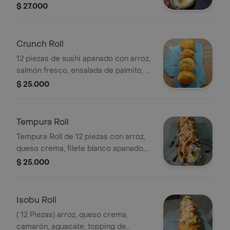
topping de fuji y teriyaki.
$ 27.000
Crunch Roll
12 piezas de sushi apanado con arroz,
salmón fresco, ensalada de palmito, y
topping de salsa picante y teriyaki.
$ 25.000
Tempura Roll
Tempura Roll de 12 piezas con arroz,
queso crema, filete blanco apanado,
aguacate y ensalada de dinamita.
$ 25.000
Isobu Roll
( 12 Piezas) arroz, queso crema,
camarón, aguacate, topping de