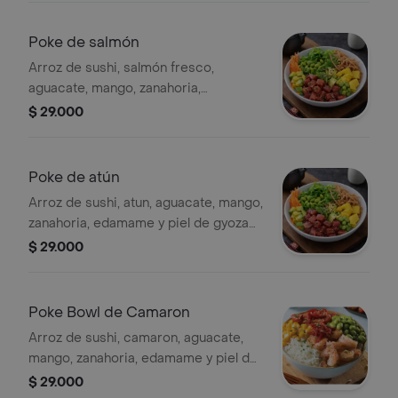
wok.
Poke de salmón
Arroz de sushi, salmón fresco,
aguacate, mango, zanahoria,
edamame, y piel de gyoza crocante.
$ 29.000
Poke de atún
Arroz de sushi, atun, aguacate, mango,
zanahoria, edamame y piel de gyoza
crocante.
$ 29.000
Poke Bowl de Camaron
Arroz de sushi, camaron, aguacate,
mango, zanahoria, edamame y piel de
gyoza crocante.
$ 29.000