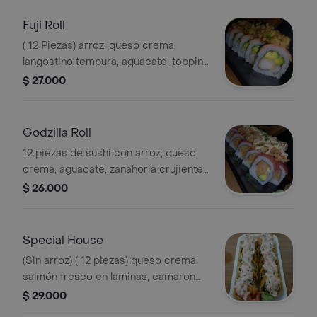
Fuji Roll
( 12 Piezas) arroz, queso crema,
langostino tempura, aguacate, topping
de salmo, chispa cebollin y salsa fuji.
$ 27.000
Godzilla Roll
12 piezas de sushi con arroz, queso
crema, aguacate, zanahoria crujiente,
topping de atún, kanikama tempura y
$ 26.000
salsa picante.
Special House
(Sin arroz) ( 12 piezas) queso crema,
salmón fresco en laminas, camaron
tempura, palmito, aguacate, cebollin y
$ 29.000
topping de en salsa fuji y teriyaki.