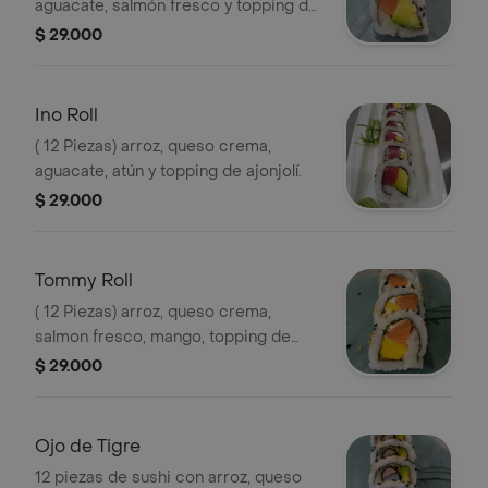
aguacate, salmón fresco y topping de
ajonjolí.
$ 29.000
Ino Roll
( 12 Piezas) arroz, queso crema,
aguacate, atún y topping de ajonjolí.
$ 29.000
Tommy Roll
( 12 Piezas) arroz, queso crema,
salmon fresco, mango, topping de
ajonjolí.
$ 29.000
Ojo de Tigre
12 piezas de sushi con arroz, queso