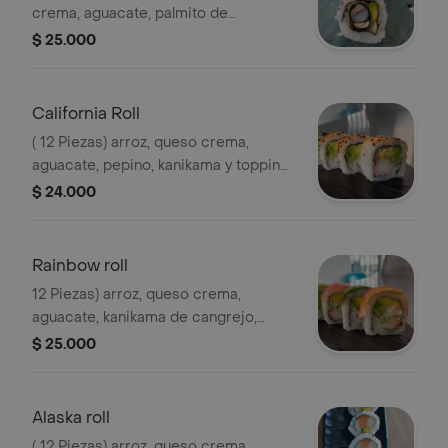
crema, aguacate, palmito de
cangrejo, atún, salmón y ajonjolí.
$ 25.000
California Roll
( 12 Piezas) arroz, queso crema,
aguacate, pepino, kanikama y topping
de ajonjolí y masago.
$ 24.000
Rainbow roll
12 Piezas) arroz, queso crema,
aguacate, kanikama de cangrejo,
pepino, topping de aguacate, salmón,
$ 25.000
atún.
Alaska roll
( 12 Piezas) arroz, queso crema,