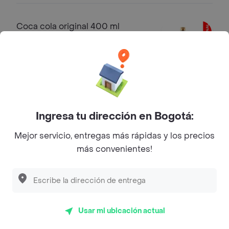
Coca cola original 400 ml
Gaseosas
$ 5500
Coca-cola zero 400 ml
Ingresa tu dirección en Bogotá:
Gaseosa
$ 5500
Mejor servicio, entregas más rápidas y los precios
más convenientes!
Sprite Original 400ml
Gaseosas
$ 4900
Usar mi ubicación actual