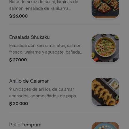
Base de arroz de sushi, láminas de
salmón, ensalada de kanikama
(wakame, kanikama, camarón,
$ 26.000
mayonesa), salsa fuji y teriyaki.
Ensalada Shukaku
Ensalada con kanikama, atún, salmón
fresco, wakame y aguacate, bañada
en salsa fuji y teriyaki, con semillas de
$ 27.000
sésamo.
Anillo de Calamar
9 unidades de anillos de calamar
apanados, acompañados de papa
francesa y salsas.
$ 20.000
Pollo Tempura