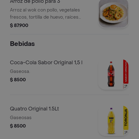
Arroz de pollo para 3
Arroz al wok con pollo, vegetales
frescos, tortilla de huevo, raíces
chinas, salsa de soya y aceite de
$ 87.900
ajonjolí. Incluye 250 g de papas
francesas.
Bebidas
Coca-Cola Sabor Original 1,5 l
Gaseosa.
$ 8500
Quatro Original 1.5Lt
Gaseosas
$ 8500