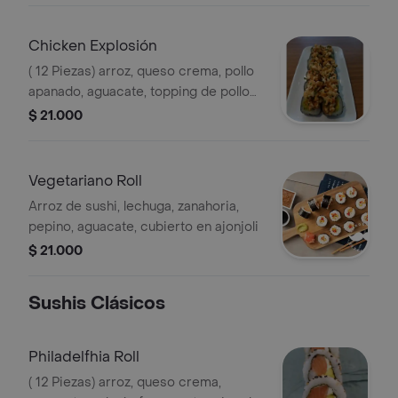
Chicken Explosión
( 12 Piezas) arroz, queso crema, pollo
apanado, aguacate, topping de pollo
crocante, cebollin, y salsa fuji y
$ 21.000
teriyaky.
Vegetariano Roll
Arroz de sushi, lechuga, zanahoria,
pepino, aguacate, cubierto en ajonjoli
$ 21.000
Sushis Clásicos
Philadelfhia Roll
( 12 Piezas) arroz, queso crema,