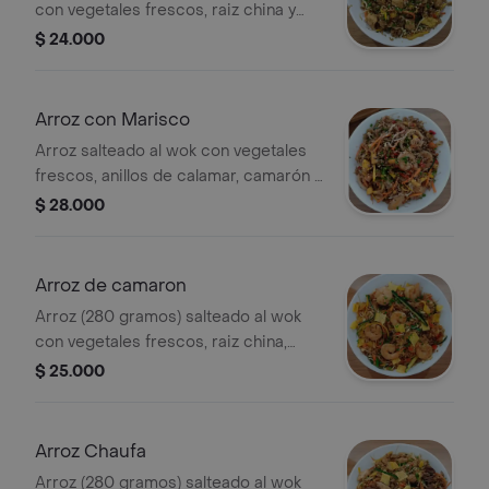
con vegetales frescos, raiz china y
tortilla de huevo ( 200 gramos) de
$ 24.000
pollo .
Arroz con Marisco
Arroz salteado al wok con vegetales
frescos, anillos de calamar, camarón y
palmito de cangrejo. Incluye raíz china
$ 28.000
y 280 gramos de arroz.
Arroz de camaron
Arroz (280 gramos) salteado al wok
con vegetales frescos, raiz china,
tortilla de huevo, camaron.
$ 25.000
Arroz Chaufa
Arroz (280 gramos) salteado al wok