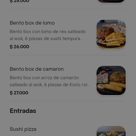
$ 25.000
Bento box de lomo
Bento box con lomo de res salteado
al wok, 6 piezas de sushi tempura
mas acompañamiento a eleccion.
$ 26.000
Bento box de camaron
Bento box con arroz de camarón
salteado al wok, 6 piezas de Kioto roll
y mas acompañamientos a eleccion.
$ 27.000
Entradas
Sushi pizza