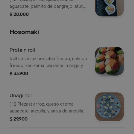
aguacate, palmito de cangrejo, atún,
salmón y topping de ajonjolí.
$ 28.000
Hosomaki
Protein roll
Roll sin arroz con atún fresco, salmón
fresco, kanikama, wakame, mango y
envuelto en nori.
$ 33.900
Unagi roll
( 12 Piezas) arroz, queso crema,
aguacate, anguila, y salsa de anguila.
$ 29.900