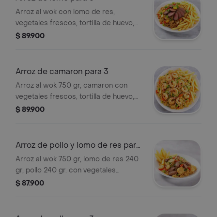
Arroz al wok con lomo de res,
vegetales frescos, tortilla de huevo,
raíces chinas, salsa de soya y ostra,
$ 89.900
aceite de ajonjolí. Incluye papas a la
francesa.
Arroz de camaron para 3
Arroz al wok 750 gr, camaron con
vegetales frescos, tortilla de huevo,
raices china, soya, ostra, aceite de
$ 89.900
ajonjoli + 250 papa francesas.
Arroz de pollo y lomo de res para
3
Arroz al wok 750 gr, lomo de res 240
gr, pollo 240 gr. con vegetales
frescos, tortilla de huevo, raices
$ 87.900
china, soya, ostra, aceite de ajonjoli +
250 papa francesas.