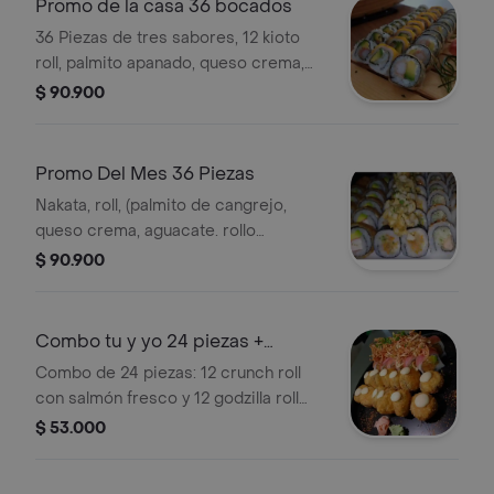
Promo de la casa 36 bocados
36 Piezas de tres sabores, 12 kioto
roll, palmito apanado, queso crema,
aguacate , topping de ajonjoli, 12 aoki
$ 90.900
roll, pescado blanco apanado, queso
crema, aguacate, topping de tajadas
maduras, 12 de takay, camaron
Promo Del Mes 36 Piezas
tempura, queso crema , aguacate,
Nakata, roll, (palmito de cangrejo,
(rollo tempura)
queso crema, aguacate. rollo
apanado)yasai roll, (vegetales
$ 90.900
tempura, queso crema, toppin de
camaron apanado, cebollin y salsa
fuji).salmon roll, (salmon tempura,
Combo tu y yo 24 piezas +
pepino, queso crema, toppin de
bedida gratis
Combo de 24 piezas: 12 crunch roll
masajo y ajonjoli)
con salmón fresco y 12 godzilla roll
cubiertos de atún. Incluye ensalada de
$ 53.000
palmito y bebida gratis.