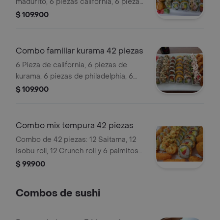
madurito, 6 piezas california, 6 piezas
kurama especial, 6 piezas crunch,
$ 109.900
saiken, 6 anillos de calamar.
Combo familiar kurama 42 piezas
6 Pieza de california, 6 piezas de
kurama, 6 piezas de philadelphia, 6
piezas de madurito, 6 piezas de tokio,
$ 109.900
6 piezas de fuji, 6 anillos de calamar.
Combo mix tempura 42 piezas
Combo de 42 piezas: 12 Saitama, 12
Isobu roll, 12 Crunch roll y 6 palmitos
de cangrejo.
$ 99.900
Combos de sushi