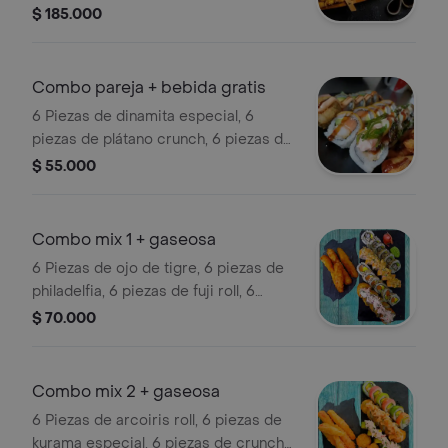
arcoiris, 12 saga roll, 12 kioto roll. ( sale
$ 185.000
en bandeja )
Combo pareja + bebida gratis
6 Piezas de dinamita especial, 6
piezas de plátano crunch, 6 piezas de
nakata, acompañado de 6 piezas de
$ 55.000
palitos de cangrejos y 1 gaseosa 250
ml.
Combo mix 1 + gaseosa
6 Piezas de ojo de tigre, 6 piezas de
philadelfia, 6 piezas de fuji roll, 6
piezas de tempura roll, acompañado
$ 70.000
de 6 palitos de cangrejo apanado + 1
gaseosa 250.
Combo mix 2 + gaseosa
6 Piezas de arcoiris roll, 6 piezas de
kurama especial, 6 piezas de crunch