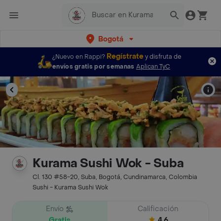
Bogotá
Regístrate
¿Nuevo en Rappi?
y disfruta de
envíos gratis por semanas
Aplican TyC
Kurama Sushi Wok - Suba
Cl. 130 #58-20, Suba, Bogotá, Cundinamarca, Colombia
Sushi - Kurama Sushi Wok
Envío
Calificación
Gratis
4.6