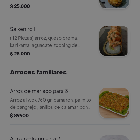
pescado blanco, cebollín y salsa fuji.
$ 25.000
Saiken roll
( 12 Piezas) arroz, queso crema,
kanikama, aguacate, topping de
camarón tempura, cebollin y salsa
$ 25.000
picante.
Arroces familiares
Arroz de marisco para 3
Arroz al wok 750 gr, camaron, palmito
de cangrejo , anillos de calamar con
vegetales frescos, tortilla de huevo,
$ 89.900
raices china, soya, ostra, aceite de
ajonjoli + 250 papa francesas.
Arroz de lomo para 3