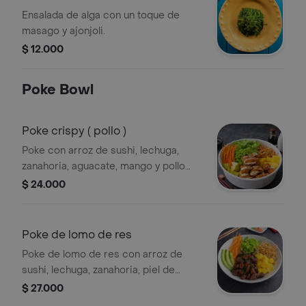
Ensalada de alga con un toque de
masago y ajonjoli.
$ 12.000
Poke Bowl
Poke crispy ( pollo )
Poke con arroz de sushi, lechuga,
zanahoria, aguacate, mango y pollo
apanado.
$ 24.000
Poke de lomo de res
Poke de lomo de res con arroz de
sushi, lechuga, zanahoria, piel de
gyoza crocante, mango, aguacate y
$ 27.000
160 g de lomo fino de res salteado al