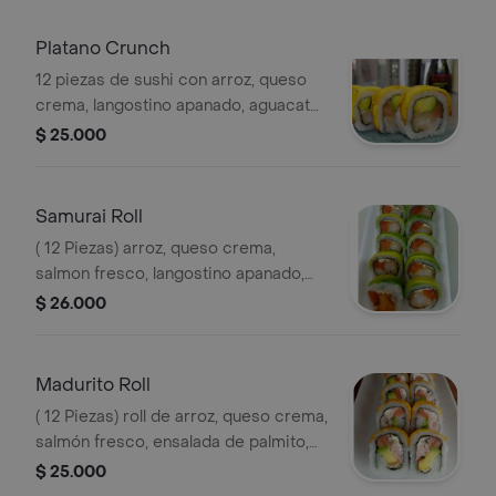
Platano Crunch
12 piezas de sushi con arroz, queso
crema, langostino apanado, aguacate,
salmón y topping de tajadas maduras.
$ 25.000
Samurai Roll
( 12 Piezas) arroz, queso crema,
salmon fresco, langostino apanado,
topping de aguacate, mayo spacy y
$ 26.000
teriyaki .
Madurito Roll
( 12 Piezas) roll de arroz, queso crema,
salmón fresco, ensalada de palmito,
aguacate, topping de tajadas de
$ 25.000
maduro.