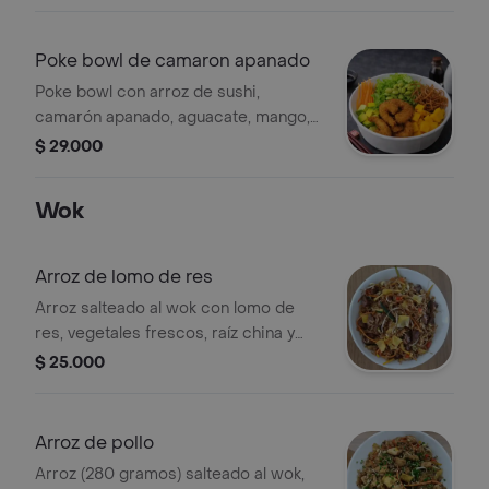
Poke bowl de camaron apanado
Poke bowl con arroz de sushi,
camarón apanado, aguacate, mango,
zanahoria, edamame, lechuga y piel
$ 29.000
de gyoza crocante.
Wok
Arroz de lomo de res
Arroz salteado al wok con lomo de
res, vegetales frescos, raíz china y
tortilla de huevo.
$ 25.000
Arroz de pollo
Arroz (280 gramos) salteado al wok,