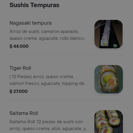
Sushis Tempuras
Nagasaki tempura
Arroz de sushi, camaron apanado,
queso crema, aguacate, rollo blanco
apanado , con toppin de kanikama
$ 44.000
desmenusado y salsa fuji.
Tiger Roll
( 12 Piezas) arroz, queso crema,
salmon fresco, aguacate, topping de
fuji y teriyaki.
$ 27.000
Saitama Roll
Saitama Roll: 12 piezas de sushi con
arroz, queso crema, atún, aguacate, y