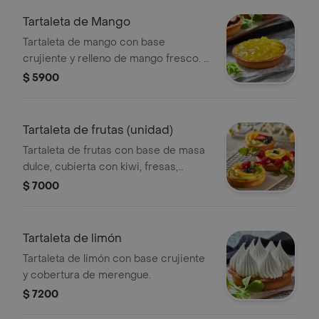
Tartaleta de Mango
Tartaleta de mango con base
crujiente y relleno de mango fresco. /
PLU 3516687
$ 5900
Tartaleta de frutas (unidad)
Tartaleta de frutas con base de masa
dulce, cubierta con kiwi, fresas,
arándanos y rodajas de durazno. PLU
$ 7000
3516685
Tartaleta de limón
Tartaleta de limón con base crujiente
y cobertura de merengue.
$ 7200