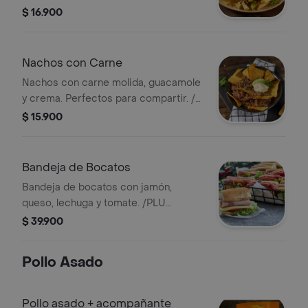
cebolla, lechuga, queso, ripio de papa
$ 16.900
y salsas. / PLU 3633370
Nachos con Carne
Nachos con carne molida, guacamole
y crema. Perfectos para compartir. /
PLU 3633373
$ 15.900
Bandeja de Bocatos
Bandeja de bocatos con jamón,
queso, lechuga y tomate. /PLU
3134259
$ 39.900
Pollo Asado
Pollo asado + acompañante