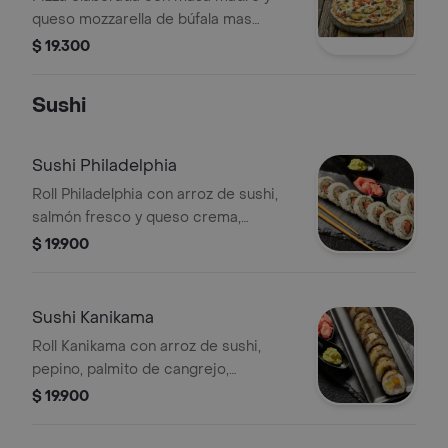
queso mozzarella de búfala mas
pimentones asados, aceitunas
$ 19.300
negras, zacchini verde y cebolla. plu:
3449829.
Sushi
Sushi Philadelphia
Roll Philadelphia con arroz de sushi,
salmón fresco y queso crema,
envuelto en alga nori. Acompañado de
$ 19.900
salsa soya, teriyaki y jengibre
encurtido. Suave, clásico y delicioso.
/ PLU 3789014
Sushi Kanikama
Roll Kanikama con arroz de sushi,
pepino, palmito de cangrejo,
aguacate, queso crema y salmón,
$ 19.900
envuelto en alga nori. Acompañado de
salsa teriyaki y jengibre encurtido.