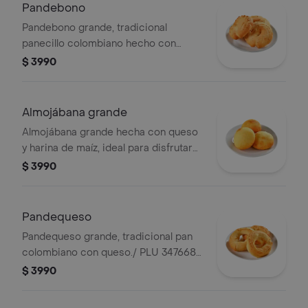
Pandebono
Pandebono grande, tradicional
panecillo colombiano hecho con
queso y almidón de yuca./ PLU
$ 3990
Pequeño 456162 Grande 3476683
Almojábana grande
Almojábana grande hecha con queso
y harina de maíz, ideal para disfrutar
en cualquier momento./ PLU 3476681
$ 3990
Pandequeso
Pandequeso grande, tradicional pan
colombiano con queso./ PLU 3476684
Grande
$ 3990