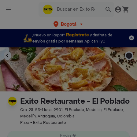
Bogotá
Regístrate
¿Nuevo en Rappi?
y disfruta de
envíos gratis por semanas
Aplican TyC
Exito Restaurante - El Poblado
Cra. 25 #3-1 local 9901, El Poblado, Medellín, El Poblado,
Medellín, Antioquia, Colombia
Pizza - Exito Restaurante
Envío