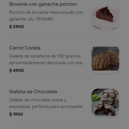
Brownie con ganache porcion
Porción de brownie melcochudo con
ganache. plu: 3516680.
$ 5900
Carrot Cookie
Galleta de zanahoria de 100 gramos
aproximadamente decorada con una
crema de queso. plu: 3516681.
$ 4900
Galleta de Chocolate
Galleta de chocolate suave y
esponjosa, perfecta para acompañar
con café o té. / PLU 3516683
$ 1900