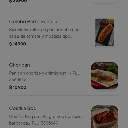
$ 23.900
Combo Perro Sencillo
Salchicha koller en pan brioche con
salsa de tomate y mostaza tipo
americano y gaseosa en lata plu:
$ 14.900
3449818.
Choripan
Pan con chorizo y chimichurri. / PLU
3563645
$ 10.900
Costilla Bbq
Costilla Bbq de 395 gramos con salsa
barbacoa./ PLU 3563649