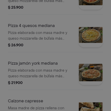
queso mozzarella de búfala mas
rodajas de pepperoni. plu: 3449828 .
$ 25.900
Pizza 4 quesos mediana
Pizza elaborada con masa madre y
queso mozzarella de búfala más
quesos gruyere, azul y parmesano
$ 26.900
con un toque de pimienta y oregano.
plu: 3449824.
Pizza jamón york mediana
Pizza elaborada con masa madre y
queso mozzarella de búfala más
jamón york y champiñones. plu:
$ 21.900
3449831.
Calzone capresse
Masa madre de pizza rellena con