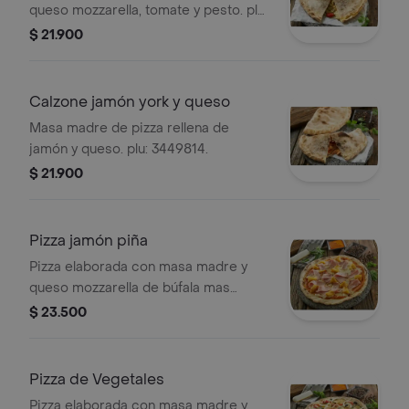
queso mozzarella, tomate y pesto. plu:
3449813.
$ 21.900
Calzone jamón york y queso
Masa madre de pizza rellena de
jamón y queso. plu: 3449814.
$ 21.900
Pizza jamón piña
Pizza elaborada con masa madre y
queso mozzarella de búfala mas
jamón york y piña asada. plu: 3449830.
$ 23.500
Pizza de Vegetales
Pizza elaborada con masa madre y