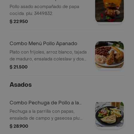
Pollo asado acompañado de papa
cocida. plu: 3449832.
$ 22.950
Combo Menú Pollo Apanado
Plato con frijoles, arroz blanco, tajada
de maduro, ensalada coleslaw y dos
presas de pollo apanado plu: 3633371
$ 21.500
Asados
Combo Pechuga de Pollo a la
Parrilla
Pechuga a la parrilla con papas,
ensalada de campo y gaseosa plu:
3449826.
$ 28.900