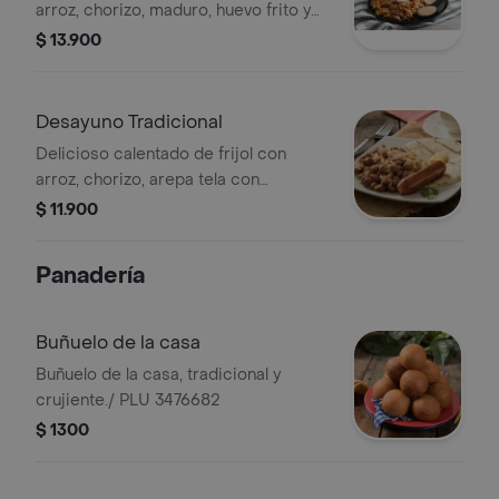
arroz, chorizo, maduro, huevo frito y
pan plu: 1440614.
$ 13.900
Desayuno Tradicional
Delicioso calentado de frijol con
arroz, chorizo, arepa tela con
mantequilla. plu: 693887.
$ 11.900
Panadería
Buñuelo de la casa
Buñuelo de la casa, tradicional y
crujiente./ PLU 3476682
$ 1300