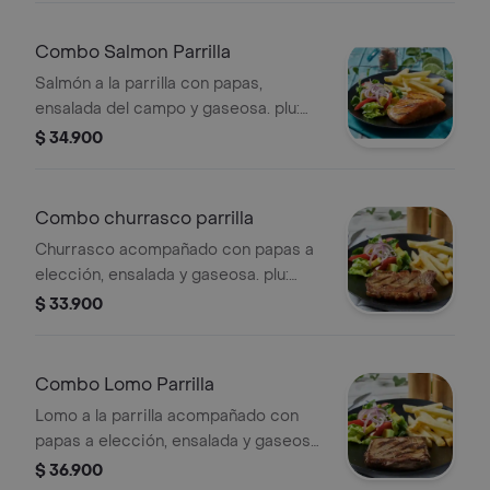
Combo Salmon Parrilla
Salmón a la parrilla con papas,
ensalada del campo y gaseosa. plu:
3449822.
$ 34.900
Combo churrasco parrilla
Churrasco acompañado con papas a
elección, ensalada y gaseosa. plu:
3511309.
$ 33.900
Combo Lomo Parrilla
Lomo a la parrilla acompañado con
papas a elección, ensalada y gaseosa.
plu: 3511310.
$ 36.900