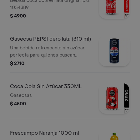
Bebida coca cola en lata original. plu:
1054389.
$ 4900
Gaseosa PEPSI cero lata (310 ml)
Una bebida refrescante sin azúcar,
perfecta para quienes buscan
disfrutar del sabor clásico de Pepsi
$ 2710
con cero calorías. Presentación en
lata de 310 ml, ideal para acompañar
comidas, refrescarte en cualquier
Coca Cola Sin Azúcar 330ML
momento del día o llevar contigo a
Gaseosas
donde vayas. Se disfruta mejor bien
$ 4500
fría. / PLU 3659485
Frescampo Naranja 1000 ml