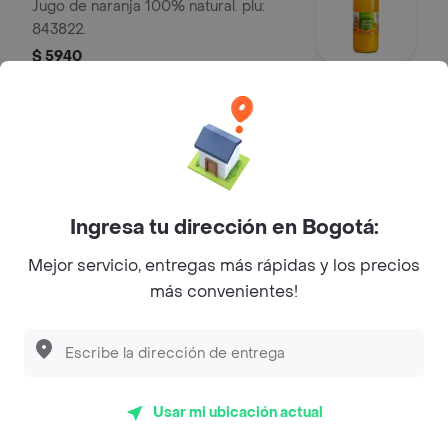
Jugo de naranja 100% natural. plu:
843822.
$ 5940
Frescampo Mandarina 1000 ml
Jugo de mandarina 100% natural. plu:
1210029.
$ 7980
Ingresa tu dirección en Bogotá:
Mejor servicio, entregas más rápidas y los precios
Agua frescampo sin gas (1100 ml)
más convenientes!
Aguas
$ 1000
Usar mi ubicación actual
Coca Cola Zero 15 l