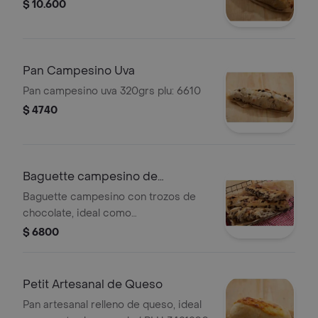
$ 10.600
Pan Campesino Uva
Pan campesino uva 320grs plu: 6610
$ 4740
Baguette campesino de
chocolate
Baguette campesino con trozos de
chocolate, ideal como
acompañamiento o snack./ PLU
$ 6800
3401952
Petit Artesanal de Queso
Pan artesanal relleno de queso, ideal