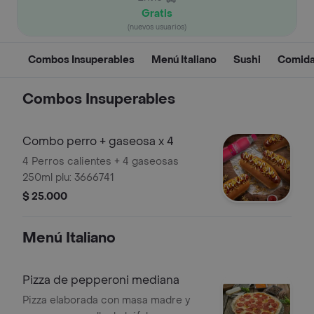
Gratis
(nuevos usuarios)
Combos Insuperables
Menú Italiano
Sushi
Comida
Combos Insuperables
Combo perro + gaseosa x 4
4 Perros calientes + 4 gaseosas
250ml plu: 3666741
$ 25.000
Menú Italiano
Pizza de pepperoni mediana
Pizza elaborada con masa madre y