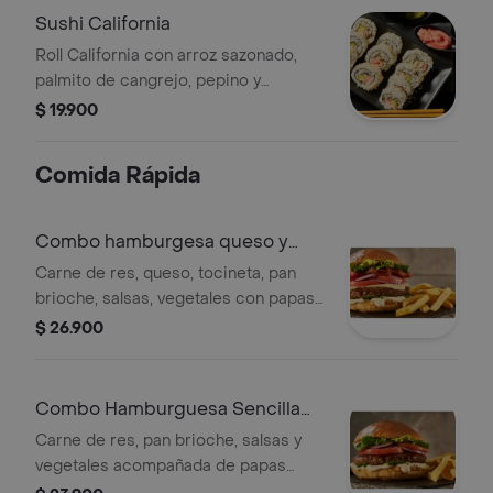
Fresco y lleno de sabor. / PLU
Sushi California
3789013
Roll California con arroz sazonado,
palmito de cangrejo, pepino y
camarón, acompañado de salsa
$ 19.900
dinamita, soya, teriyaki y jengibre
encurtido. Fresco y delicioso. / PLU
Comida Rápida
3789012
Combo hamburgesa queso y
tocineta wow
Carne de res, queso, tocineta, pan
brioche, salsas, vegetales con papas
a la francesa y gaseosa. plu: 3449816.
$ 26.900
Combo Hamburguesa Sencilla
Wow
Carne de res, pan brioche, salsas y
vegetales acompañada de papas
fritas y gaseosa. plu: 3449817.