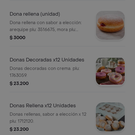
Dona rellena (unidad)
Dona rellena con sabor a elección:
arequipe plu: 3516675, mora plu:
3516677 o crema blanca plu: 3516676.
$ 3000
Donas Decoradas x12 Unidades
Donas decoradas con crema. plu:
1763059.
$ 23.200
Donas Rellena x12 Unidades
Donas rellenas, sabor a elección x 12
plu: 1712120.
$ 23.200