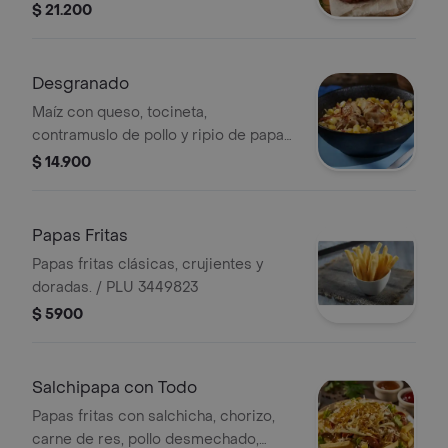
$ 21.200
Desgranado
Maíz con queso, tocineta,
contramuslo de pollo y ripio de papa
plu: 3563651.
$ 14.900
Papas Fritas
Papas fritas clásicas, crujientes y
doradas. / PLU 3449823
$ 5900
Salchipapa con Todo
Papas fritas con salchicha, chorizo,
carne de res, pollo desmechado,