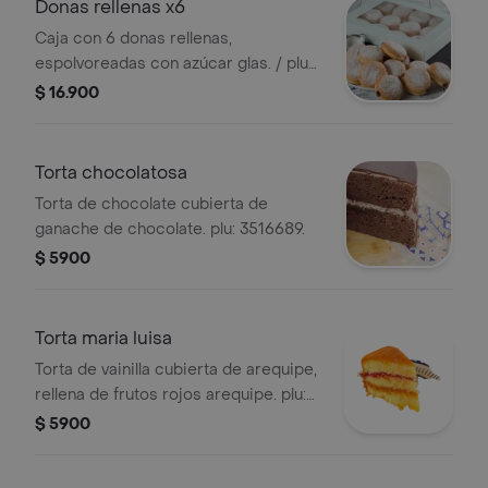
Donas rellenas x6
Caja con 6 donas rellenas,
espolvoreadas con azúcar glas. / plu
arequipe 3315332 plu bavaria3315333
$ 16.900
Torta chocolatosa
Torta de chocolate cubierta de
ganache de chocolate. plu: 3516689.
$ 5900
Torta maria luisa
Torta de vainilla cubierta de arequipe,
rellena de frutos rojos arequipe. plu:
3516690.
$ 5900