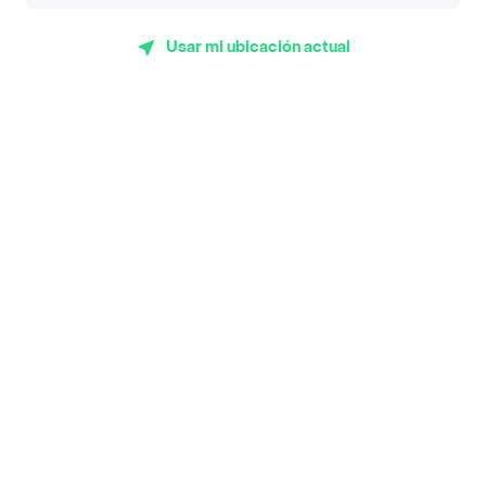
App Store
Google play
AppGallery
Usar mi ubicación actual
Pide tu comida favorita cerca de ti
Categorías
Únete a Rappi
Sobre Rappi
Facebook
Twitter
Instagram
©
2026
Rappi Inc. All rights reserved.