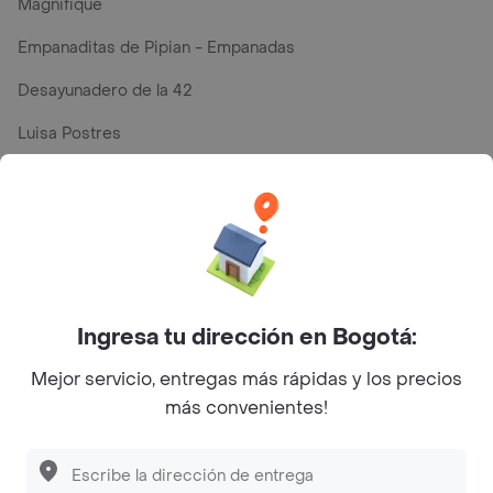
Magnifique
Empanaditas de Pipian - Empanadas
Desayunadero de la 42
Luisa Postres
Sopitas y Frijoladas
Subway
Top Marcas y Cadenas de Restaurantes
Ingresa tu dirección en Bogotá:
Encuéntranos en estos países
Mejor servicio, entregas más rápidas y los precios
más convenientes!