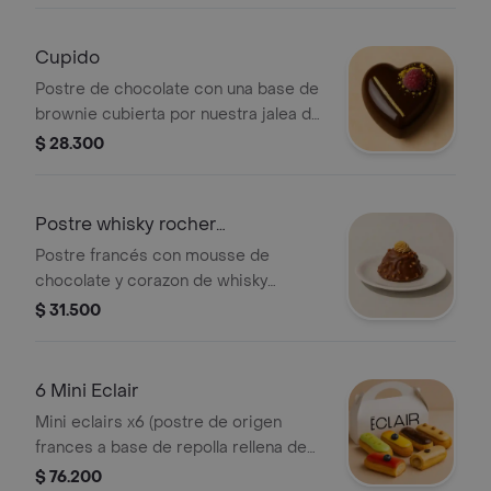
Cupido
Postre de chocolate con una base de
brownie cubierta por nuestra jalea de
frambuesa y ganache de chocolate.
$ 28.300
Postre whisky rocher
glenmorangie
Postre francés con mousse de
chocolate y corazon de whisky
glenmorangie.
$ 31.500
6 Mini Eclair
Mini eclairs x6 (postre de origen
frances a base de repolla rellena de
crema) de los siguientes sabores:
$ 76.200