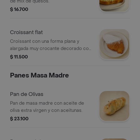
de mix de quesos.
$ 16.700
Croissant flat
Croissant con una forma plana y
alargada muy crocante decorado con
azúcar pulverizada.
$ 11.500
Panes Masa Madre
Pan de Olivas
Pan de masa madre con aceite de
oliva extra virgen y con aceitunas.
$ 23.100