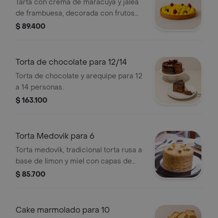
Tarta con crema de maracuyá y jalea
de frambuesa, decorada con frutos
rojos x 4/6 personas.
$ 89.400
Torta de chocolate para 12/14
Torta de chocolate y arequipe para 12
a 14 personas.
$ 163.100
Torta Medovik para 6
Torta medovik, tradicional torta rusa a
base de limon y miel con capas de
galleta para 6 personas.
$ 85.700
Cake marmolado para 10