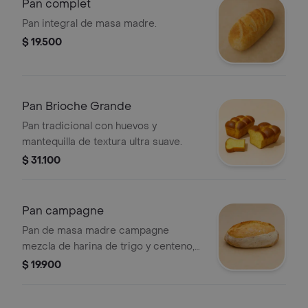
Pan complet
Pan integral de masa madre.
$ 19.500
Pan Brioche Grande
Pan tradicional con huevos y
mantequilla de textura ultra suave.
$ 31.100
Pan campagne
Pan de masa madre campagne
mezcla de harina de trigo y centeno,
al estilo campesino.
$ 19.900