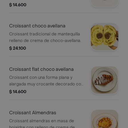
salsa de pistacho y pistacho triturado.
$ 14.600
Croissant choco avellana
Croissant tradicional de mantequilla
relleno de crema de choco-avellana.
$ 24.100
Croissant flat choco avellana
Croissant con una forma plana y
alargada muy crocante decorado con
salsa de choco avellana y nips de
$ 14.600
chocolate.
Croissant Almendras
Croissant almendras en masa de
hojaldre con relleno de crema de