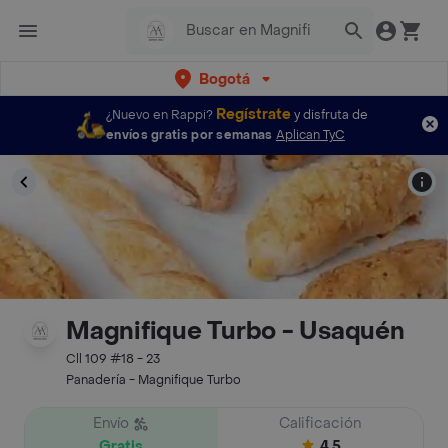
Bogotá
Regístrate
¿Nuevo en Rappi?
y disfruta de
envíos gratis por semanas
Aplican TyC
Magnifique Turbo - Usaquén
Cll 109 #18 - 23
Panadería - Magnifique Turbo
Envío
Calificación
Gratis
4.5