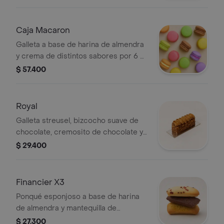
Chocolate, Arequipe, Café, Pistacho,
Maracuya y Frutos Rojos.
Caja Macaron
Galleta a base de harina de almendra
y crema de distintos sabores por 6 o
12 unidades
$ 57.400
Royal
Galleta streusel, bizcocho suave de
chocolate, cremosito de chocolate y
mousse de chocolate.
$ 29.400
Financier X3
Ponqué esponjoso a base de harina
de almendra y mantequilla de
pistacho, chocolate y frambuesa.
$ 27.300