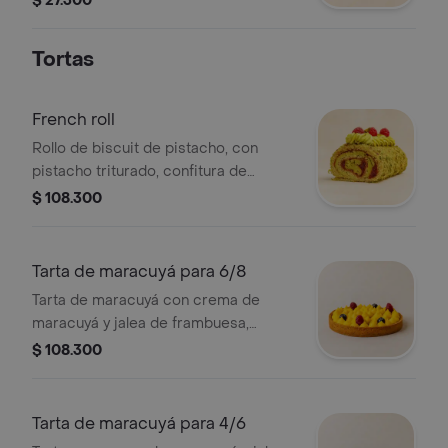
$ 27.300
amaretto disaronno.
Tortas
French roll
Rollo de biscuit de pistacho, con
pistacho triturado, confitura de
frambuesa y una suave crema de
$ 108.300
pistacho.
Tarta de maracuyá para 6/8
Tarta de maracuyá con crema de
maracuyá y jalea de frambuesa,
decorada con frutos rojos para 6/8
$ 108.300
personas.
Tarta de maracuyá para 4/6