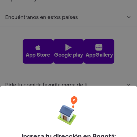
Encuéntranos en estos países
App Store
Google play
AppGallery
Pide tu comida favorita cerca de ti
Categorías
Únete a Rappi
Ingresa tu dirección en Bogotá: