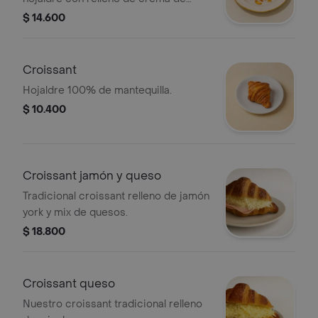
almendra, cubierto con azúcar glas y
$ 14.600
almendras en láminas.
Croissant
Hojaldre 100% de mantequilla.
$ 10.400
Croissant jamón y queso
Tradicional croissant relleno de jamón
york y mix de quesos.
$ 18.800
Croissant queso
Nuestro croissant tradicional relleno