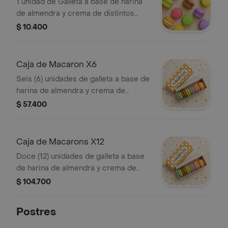
1 unidad de Galleta a base de harina
de almendra y crema de distintos
sabores.
$ 10.400
Caja de Macaron X6
Seis (6) unidades de galleta a base de
harina de almendra y crema de
distintos sabores.
$ 57.400
Caja de Macarons X12
Doce (12) unidades de galleta a base
de harina de almendra y crema de
distintos sabores.
$ 104.700
Postres