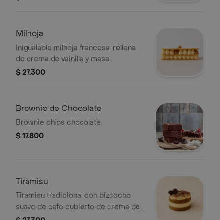
Milhoja
Inigualable milhoja francesa, rellena
de crema de vainilla y masa
hojaldrada. su diseño y su sabor lo
$ 27.300
hacen una obra de arte.
Brownie de Chocolate
Brownie chips chocolate.
$ 17.800
Tiramisu
Tiramisu tradicional con bizcocho
suave de cafe cubierto de crema de
mascarpone, ambos bañados con