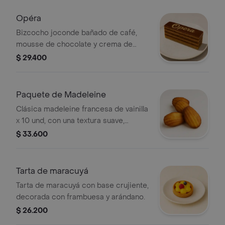
Opéra
Bizcocho joconde bañado de café,
mousse de chocolate y crema de
café.
$ 29.400
Paquete de Madeleine
Clásica madeleine francesa de vainilla
x 10 und, con una textura suave,
húmeda y esponjosa, perfecta para
$ 33.600
disfrutar en cualquier momento del
día.
Tarta de maracuyá
Tarta de maracuyá con base crujiente,
decorada con frambuesa y arándano.
$ 26.200