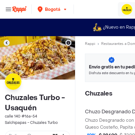
Bogotá
¿Nuevo en Rap
Rappi
Restaurantes a Dom
Envío gratis en tu ped
Disfruta este descuento en tu 
en minutos.
Chuzales
Chuzales Turbo -
Usaquén
Chuzo Desgranado D
calle 140 #16a-54
Chuzo Desgranado con Po
Salchipapas - Chuzales Turbo
Queso Costeño, Papita 
Tartara y Chuzales.