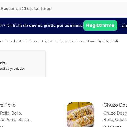
Registrarme
pi?
Disfruta de
envíos gratis por semanas
Tér
icilio
Restaurantes en Bogotá
Chuzales Turbo - Usaquén a Domicilio
ido
pedido y recíbelo
e Pollo
Chuzo Des
llo, Bollo,
Chuzo Desgr
de Perro, Salsa
Bollo, Ques
Salsa Tartar