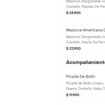
Mazorca Desgranada co
Costeño, Papitas De Per
y Chúzales.
$ 34.900
Mazorca Americana 
Mazorca Desgranada c
Costeño, Papita De Perro
Chúzales.
$ 22.900
Acompañamient
Picada De Bollo
Picada de Bollo Limpio, 
Queso Costeño, Salsa Ta
Chuzales.
$ 11.900