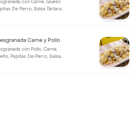
sgranada con Carne, Queso
pitas De Perro, Salsa Tártara
esgranada Carne y Pollo
granada con Pollo, Carne,
ño, Papitas De Perro, Salsa
úzales.