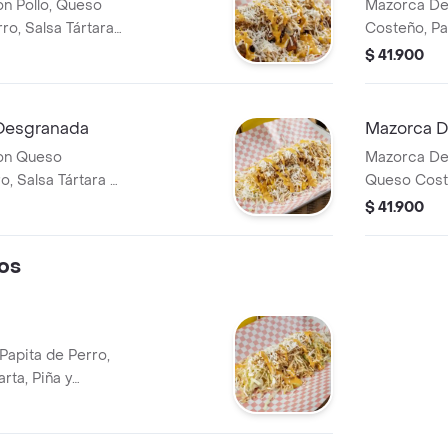
n Pollo, Queso
Mazorca De
ro, Salsa Tártara
Costeño, Pa
y Chúzales.
$ 41.900
Desgranada
Mazorca D
on Queso
Mazorca Des
, Salsa Tártara y
Queso Coste
Tártara y Ch
$ 41.900
os
Papita de Perro,
rta, Piña y