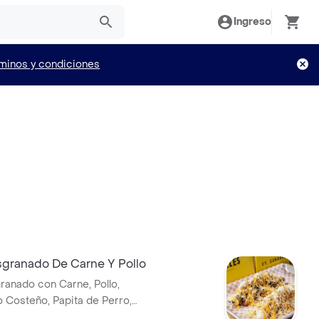
Ingreso
minos y condiciones
granado De Carne Y Pollo
anado con Carne, Pollo,
o Costeño, Papita de Perro,
a y Chuzales.