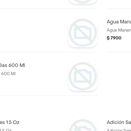
Agua Mana
Agua Manant
$ 7900
Gas 600 Ml
s 600 Ml
es 1.5 Oz
Adición Sa
1.5 Oz
Adición Sals