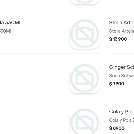
da 330Ml
Stella Art
330Ml
Stella Artoi
$ 13.900
Ginger S
Soda Schw
$ 7900
Cola y Pol
Cola y Pola
$ 8900