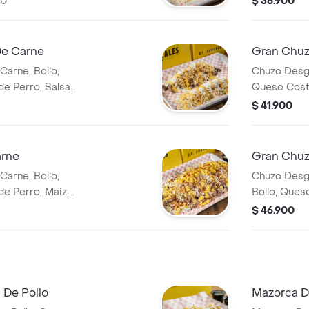
00
$ 36.900
e Carne
Gran Chuz
arne, Bollo,
Chuzo Desgr
de Perro, Salsa
Queso Coste
Tocineta, Sa
$ 41.900
arne
Gran Chuz
arne, Bollo,
Chuzo Desgr
e Perro, Maiz,
Bollo, Ques
y Chuzales.
Maiz, Tocine
$ 46.900
 De Pollo
Mazorca D