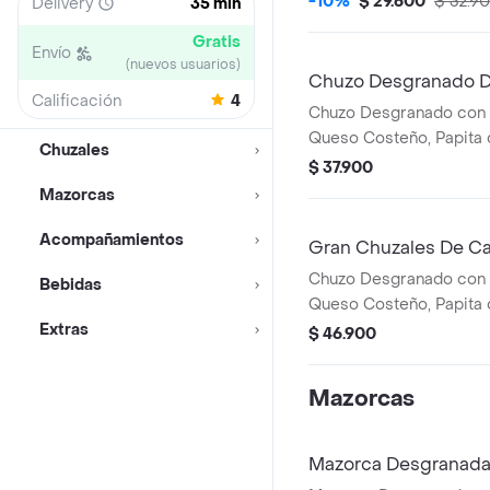
-10%
$ 29.600
$ 32.9
Delivery
35 min
Gratis
Envío
(nuevos usuarios)
Chuzo Desgranado D
Calificación
4
Chuzo Desgranado con C
Queso Costeño, Papita 
Chuzales
Tartara y Chuzales.
$ 37.900
Mazorcas
Acompañamientos
Gran Chuzales De C
Chuzo Desgranado con C
Bebidas
Queso Costeño, Papita d
Extras
Tocineta, Salsa Tartara 
$ 46.900
Mazorcas
Mazorca Desgranada