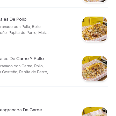
ales De Pollo
anado con Pollo, Bollo,
ño, Papita de Perro, Maiz,
lsa Tartara y Chuzales
ales De Carne Y Pollo
anado con Carne, Pollo,
o Costeño, Papita de Perro,
ta, Salsa Tartara y Chuzales.
esgranada De Carne