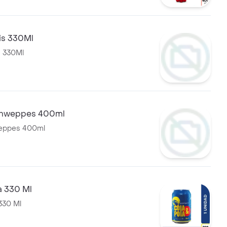
ois 330Ml
s 330Ml
chweppes 400ml
eppes 400ml
a 330 Ml
 330 Ml