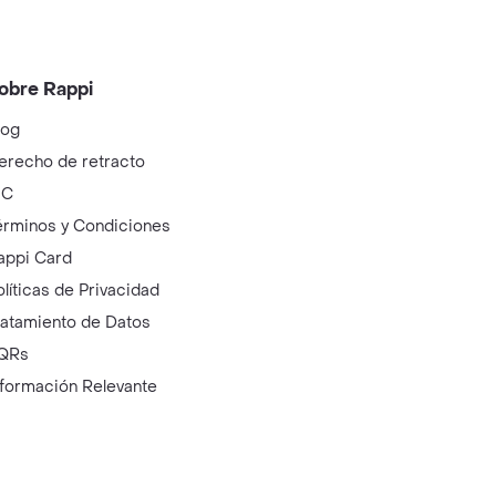
obre Rappi
log
erecho de retracto
IC
érminos y Condiciones
appi Card
olíticas de Privacidad
ratamiento de Datos
QRs
nformación Relevante