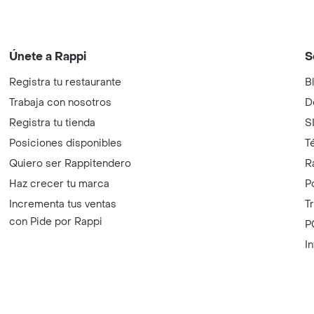
Únete a Rappi
S
Registra tu restaurante
B
Trabaja con nosotros
D
Registra tu tienda
S
Posiciones disponibles
T
Quiero ser Rappitendero
R
Haz crecer tu marca
P
Incrementa tus ventas
T
con Pide por Rappi
P
I