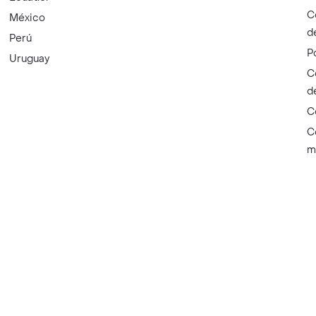
C
México
d
Perú
P
Uruguay
C
d
C
C
m