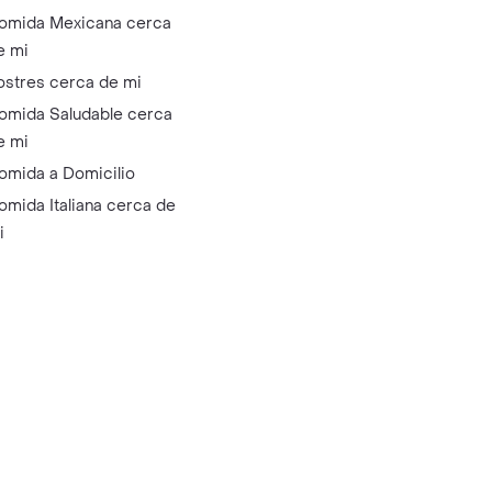
omida Mexicana cerca
e mi
ostres cerca de mi
omida Saludable cerca
e mi
omida a Domicilio
omida Italiana cerca de
i