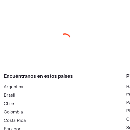
Encuéntranos en estos países
P
Argentina
H
m
Brasil
P
Chile
P
Colombia
C
Costa Rica
S
Ecuador