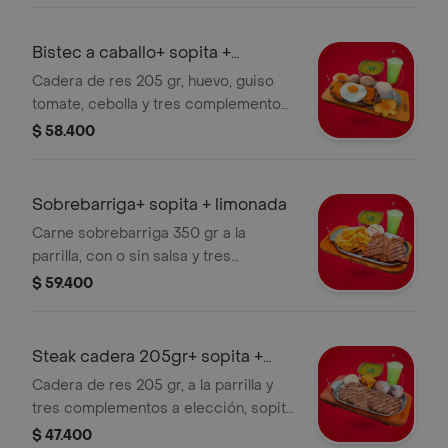
Bistec a caballo+ sopita +
limonada
Cadera de res 205 gr, huevo, guiso
tomate, cebolla y tres complementos
a elección, sopita y limonada.
$ 58.400
Sobrebarriga+ sopita + limonada
Carne sobrebarriga 350 gr a la
parrilla, con o sin salsa y tres
complementos a elección ,sopita y
$ 59.400
limonada.
Steak cadera 205gr+ sopita +
limonada
Cadera de res 205 gr, a la parrilla y
tres complementos a elección, sopita
y limonada.
$ 47.400