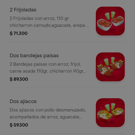
2 Frijoladas
2 Frijoladas con arroz, 110 gr
chicharron carnudo,aguacate, arepa y
2 limonadas gratis.
$ 71.300
Dos bandejas paisas
2 Bandejas paisas con arroz, frijol,
carne asada 110gr, chicharrón 90gr,
chorizo, maduro, aguacate, arepa 2
$ 89.300
limonadas.
Dos ajiacos
Dos ajiacos con pollo desmenuzado,
acompañados de arroz, aguacate,
arepa y dos limonadas.
$ 59.300