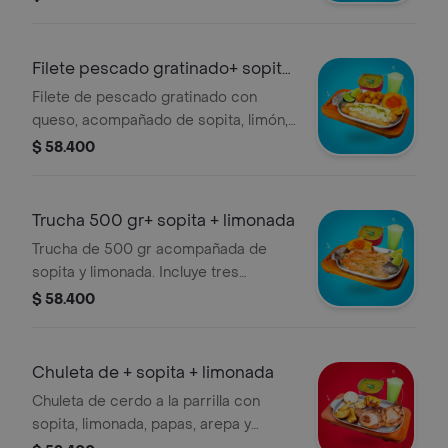
Filete pescado gratinado+ sopita
+ limon
Filete de pescado gratinado con
queso, acompañado de sopita, limón,
puré de papa y bebida.
$ 58.400
Trucha 500 gr+ sopita + limonada
Trucha de 500 gr acompañada de
sopita y limonada. Incluye tres
complementos a elección.
$ 58.400
Chuleta de + sopita + limonada
Chuleta de cerdo a la parrilla con
sopita, limonada, papas, arepa y
plátano.