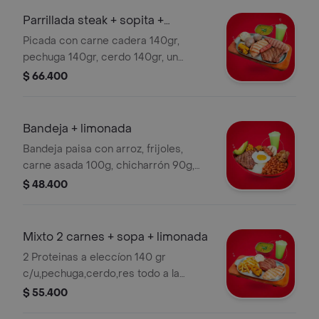
Parrillada steak + sopita +
limonada
Picada con carne cadera 140gr,
pechuga 140gr, cerdo 140gr, un
chorizo, a la parrilla y tres
$ 66.400
complementos a elección y limonada.
Bandeja + limonada
Bandeja paisa con arroz, frijoles,
carne asada 100g, chicharrón 90g,
chorizo, maduro, aguacate, arepa,
$ 48.400
huevo frito y limonada.
Mixto 2 carnes + sopa + limonada
2 Proteinas a eleccíon 140 gr
c/u,pechuga,cerdo,res todo a la
parrilla,tres complementos a
$ 55.400
elección,sopita limonada.