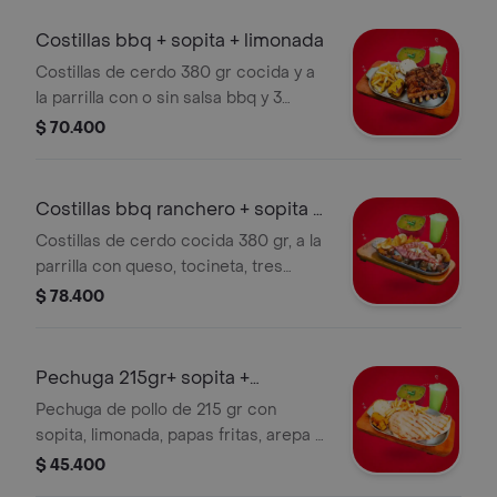
Costillas bbq + sopita + limonada
Costillas de cerdo 380 gr cocida y a
la parrilla con o sin salsa bbq y 3
complementos a elección, sopita y
$ 70.400
limonada.
Costillas bbq ranchero + sopita +
limon
Costillas de cerdo cocida 380 gr, a la
parrilla con queso, tocineta, tres
complementos a elección, sopita y
$ 78.400
limonada.
Pechuga 215gr+ sopita +
limonada
Pechuga de pollo de 215 gr con
sopita, limonada, papas fritas, arepa y
plátano maduro.
$ 45.400