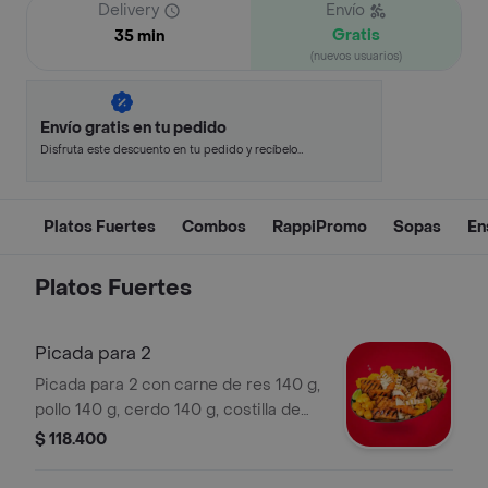
Delivery
Envío
Gratis
35 min
(nuevos usuarios)
Envío gratis en tu pedido
Disfruta este descuento en tu pedido y recíbelo
en minutos.
Platos Fuertes
Combos
RappiPromo
Sopas
En
Platos Fuertes
Picada para 2
Picada para 2 con carne de res 140 g,
pollo 140 g, cerdo 140 g, costilla de
cerdo 250 g y chorizo santarosano.
$ 118.400
Incluye papas criollas, patacones y
papas fritas.