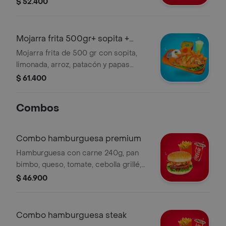
$ 52.400
Mojarra frita 500gr+ sopita +
limonada
Mojarra frita de 500 gr con sopita,
limonada, arroz, patacón y papas
fritas.
$ 61.400
Combos
Combo hamburguesa premium
Hamburguesa con carne 240g, pan
bimbo, queso, tomate, cebolla grillé,
papa a la francesa y bebida a
$ 46.900
elección.
Combo hamburguesa steak