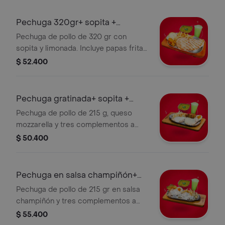
Pechuga 320gr+ sopita +
limonada
Pechuga de pollo de 320 gr con
sopita y limonada. Incluye papas fritas,
arepa y plátano maduro.
$ 52.400
Pechuga gratinada+ sopita +
limonada
Pechuga de pollo de 215 g, queso
mozzarella y tres complementos a
elección, sopita y limonada.
$ 50.400
Pechuga en salsa champiñón+
sopi+ limo
Pechuga de pollo de 215 gr en salsa
champiñón y tres complementos a
elección ,sopita y limonada.
$ 55.400