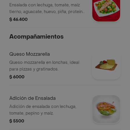
limonada
Ensalada con lechuga, tomate, maíz
tierno, aguacate, huevo, piña, proteína
a elección pechuga o carne o cerdo
$ 46.400
de 150 gr.
Acompañamientos
Queso Mozzarella
Queso mozzarella en lonchas, ideal
para pizzas y gratinados.
$ 6000
Adición de Ensalada
Adición de ensalada con lechuga,
tomate, pepino y maíz.
$ 5500