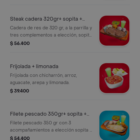
Steak cadera 320gr+ sopita +
limonada
Cadera de res de 320 gr, a la parrilla y
tres complementos a elección, sopita
y limonada.
$ 56.400
Frijolada + limonada
Frijolada con chicharrón, arroz,
aguacate, arepa y limonada.
$ 39.400
Filete pescado 350gr+ sopita +
limonada
Filete pescado 350 gr con 3
acompañamientos a elección sopita y
limonada.
$ 54.400