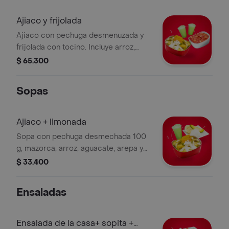
Ajiaco y frijolada
Ajiaco con pechuga desmenuzada y
frijolada con tocino. Incluye arroz,
aguacate, arepa y 2 limonadas.
$ 65.300
Sopas
Ajiaco + limonada
Sopa con pechuga desmechada 100
g, mazorca, arroz, aguacate, arepa y
acompañamiento a elección +
$ 33.400
limonada.
Ensaladas
Ensalada de la casa+ sopita +