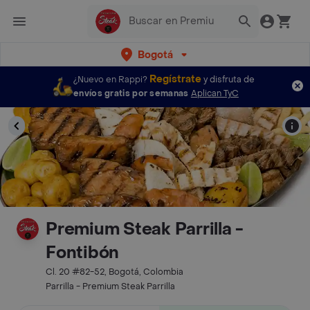
Bogotá
Regístrate
¿Nuevo en Rappi?
y disfruta de
envíos gratis por semanas
Aplican TyC
Premium Steak Parrilla -
Fontibón
Cl. 20 #82-52, Bogotá, Colombia
Parrilla - Premium Steak Parrilla