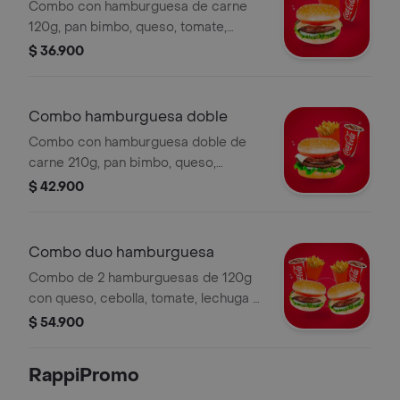
Combo con hamburguesa de carne
120g, pan bimbo, queso, tomate,
cebolla grillé, lechuga, papas a la
$ 36.900
francesa y bebida a elección.
Combo hamburguesa doble
Combo con hamburguesa doble de
carne 210g, pan bimbo, queso,
tomate, cebolla grillé, lechuga, papas
$ 42.900
a la francesa y bebida a elección.
Combo duo hamburguesa
Combo de 2 hamburguesas de 120g
con queso, cebolla, tomate, lechuga y
pan, acompañado de papas francesas
$ 54.900
y gaseosa de 250ml.
RappiPromo