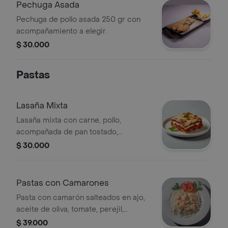
Pechuga Asada
Pechuga de pollo asada 250 gr con
acompañamiento a elegir.
$ 30.000
Pastas
Lasaña Mixta
Lasaña mixta con carne, pollo,
acompañada de pan tostado,
mantequilla, ajo y queso parmesano.
$ 30.000
Pastas con Camarones
Pasta con camarón salteados en ajo,
aceite de oliva, tomate, perejil,
acompañada de pan tostado y queso
$ 39.000