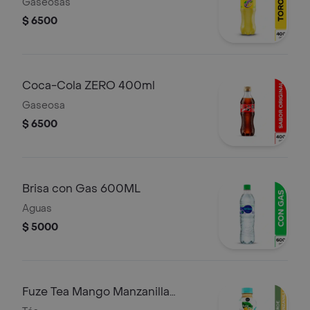
Gaseosas
$ 6500
Coca-Cola ZERO 400ml
Gaseosa
$ 6500
Brisa con Gas 600ML
Aguas
$ 5000
Fuze Tea Mango Manzanilla
400ML