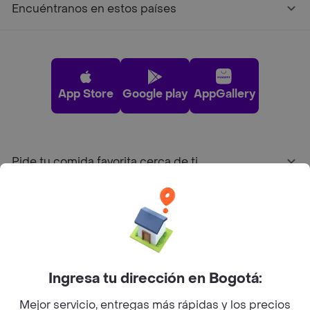
Encuéntranos en estos países
App Store
Google play
AppGallery
Pide tu comida favorita cerca de ti
Categorías
Únete a Rappi
Ingresa tu dirección en Bogotá:
Sobre Rappi
Mejor servicio, entregas más rápidas y los precios