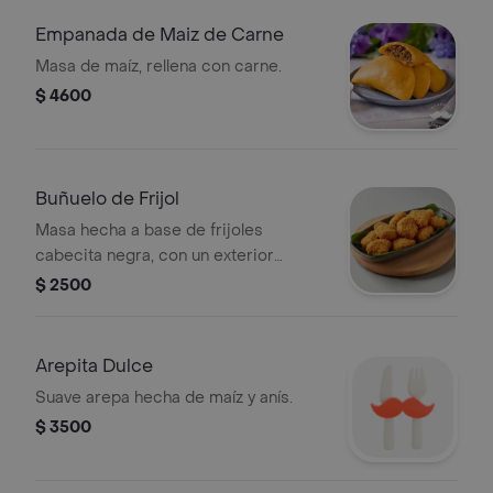
Empanada de Maiz de Carne
Masa de maíz, rellena con carne.
$ 4600
Buñuelo de Frijol
Masa hecha a base de frijoles
cabecita negra, con un exterior
crujiente y un interior suave.
$ 2500
Arepita Dulce
Suave arepa hecha de maíz y anís.
$ 3500