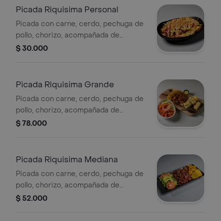
Picada Riquisima Personal
Picada con carne, cerdo, pechuga de
pollo, chorizo, acompañada de
patacones, yuca, ensalada de la casa,
$ 30.000
suero costeño y salsas de la casa,
porción personal.
Picada Riquisima Grande
Picada con carne, cerdo, pechuga de
pollo, chorizo, acompañada de
patacones, yuca, ensalada de la casa,
$ 78.000
suero costeño y salsas de la casa,
porción grande para 3 personas.
Picada Riquisima Mediana
Picada con carne, cerdo, pechuga de
pollo, chorizo, acompañada de
patacones, yuca, ensalada de la casa,
$ 52.000
suero costeño y salsas de la casa,
porción mediana para 2 personas.