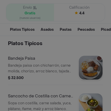
Envío
Calificación
Gratis
4.4
(nuevos usuarios)
Platos Típicos
Asados
Pastas
Pescados
Picad
Platos Típicos
Bandeja Paisa
Bandeja paisa con chicharrón, carne
molida, chorizo, arroz blanco, tajada
de maduro, aguacate, frijol y huevo.
$ 32.500
Sancocho de Costilla con Carne
Salada
Sopa con costilla, carne salada, yuca,
plátano, ñame, maíz y arroz blanco.