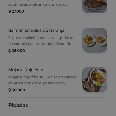
acompañada de arroz con coco,
patacones y ensalada de la casa a
$ 27.000
elegir.
Salmón en Salsa de Naranja
Filete de salmón con salsa agridulce
de naranja casera, acompañado de
ensalada de la casa, arroz y
$ 48.000
guarnición a elegir.
Mojarra Roja Frita
Mojarra roja frita 400 gr, acompañada
de arroz con coco, patacones y
ensalada de la casa a elegir.
$ 30.000
Picadas