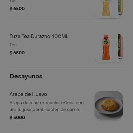
Tés
$ 6500
Fuze Tea Durazno 400ML
Tés.
$ 6500
Desayunos
Arepa de Huevo
Arepa de maíz crocante, rellena con
una jugosa combinación de carne
molida sazonada y un huevo frito. .
$ 5000