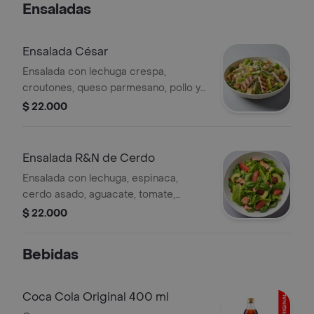
Ensaladas
Ensalada César
Ensalada con lechuga crespa,
croutones, queso parmesano, pollo y
aderezo césar de la casa.
$ 22.000
Ensalada R&N de Cerdo
Ensalada con lechuga, espinaca,
cerdo asado, aguacate, tomate,
cebolla roja y aderezo de mostaza y
$ 22.000
miel de la casa.
Bebidas
Coca Cola Original 400 ml