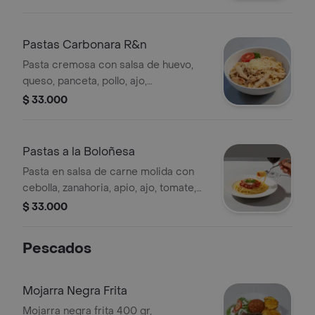
parmesano.
Pastas Carbonara R&n
Pasta cremosa con salsa de huevo,
queso, panceta, pollo, ajo,
acompañada de pan tostado y queso
$ 33.000
parmesano.
Pastas a la Boloñesa
Pasta en salsa de carne molida con
cebolla, zanahoria, apio, ajo, tomate,
especias de la casa, acompañada de
$ 33.000
pan tostado y queso parmesano.
Pescados
Mojarra Negra Frita
Mojarra negra frita 400 gr,