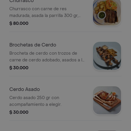
Churrasco
Churrasco con carne de res
madurada, asada la parrilla 300 gr,
ensalada de la casa y
$ 80.000
acompañamiento a elegir.
Brochetas de Cerdo
Brocheta de cerdo con trozos de
carne de cerdo adobado, asados a la
parrilla, acompañada de papas en
$ 30.000
casco y ensalada de la casa, 1 pz.
Cerdo Asado
Cerdo asado 250 gr con
acompañamiento a elegir.
$ 30.000