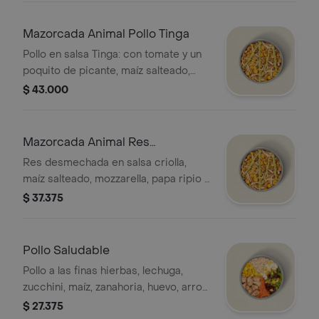
integral. * La bebida tiene un costo
adicional.
Mazorcada Animal Pollo Tinga
Pollo en salsa Tinga: con tomate y un
poquito de picante, maíz salteado,
mozzarella, papa ripio y salsa MUY.
$ 43.000
Mazorcada Animal Res
Desmechada
Res desmechada en salsa criolla,
maíz salteado, mozzarella, papa ripio y
salsa MUY.
$ 37.375
Pollo Saludable
Pollo a las finas hierbas, lechuga,
zucchini, maíz, zanahoria, huevo, arroz
integral y salsa MUY. *La bebida tiene
$ 27.375