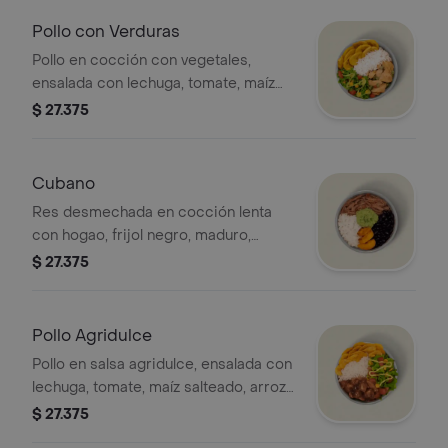
Pollo con Verduras
Pollo en cocción con vegetales,
ensalada con lechuga, tomate, maíz
salteado, arroz blanco, moneditas de
$ 27.375
plátano y salsa MUY. *La bebida tiene
un costo adicional.
Cubano
Res desmechada en cocción lenta
con hogao, frijol negro, maduro,
guacamole y arroz blanco. *La bebida
$ 27.375
tiene un costo adicional.
Pollo Agridulce
Pollo en salsa agridulce, ensalada con
lechuga, tomate, maíz salteado, arroz
blanco, moneditas de plátano y salsa
$ 27.375
MUY. *La bebida tiene un costo