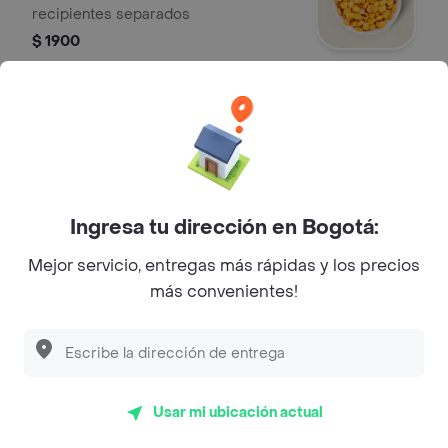
recipientes separados
$ 1900
Porción Nachos
Servimos las porciones en
recipientes separados
$ 1400
Ingresa tu dirección en Bogotá:
Mejor servicio, entregas más rápidas y los precios
Porción Plátano Maduro
más convenientes!
Servimos las porciones en
recipientes separados
$ 2900
Usar mi ubicación actual
Porción Aguacate en Cubos
Servimos las porciones en