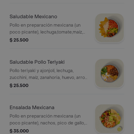
un costo adicional.
Saludable Mexicano
Pollo en preparación mexicana (un
poco picante), lechuga,tomate,maíz,
aguacate,nachos, arroz integral y
$ 25.500
salsa MUY.* La bebida tiene un costo
adicional.
Saludable Pollo Teriyaki
Pollo teriyaki y ajonjolí, lechuga,
zucchini, maíz, zanahoria, huevo, arroz
integral y salsa MUY, * La bebida tiene
$ 25.500
un costo adicional.
Ensalada Mexicana
Pollo en preparación mexicana (un
poco picante), nachos, pico de gallo,
guacamole,mozzarella,maíz, lechuga y
$ 35.000