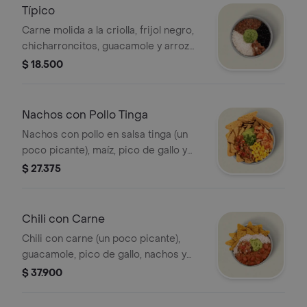
Típico
Carne molida a la criolla, frijol negro,
chicharroncitos, guacamole y arroz
blanco. *La bebida tiene un costo
$ 18.500
adicional.
Nachos con Pollo Tinga
Nachos con pollo en salsa tinga (un
poco picante), maíz, pico de gallo y
guacamole. *La bebida tiene un costo
$ 27.375
adicional.
Chili con Carne
Chili con carne (un poco picante),
guacamole, pico de gallo, nachos y
arroz blanco. *La bebida tiene un
$ 37.900
costo adicional.