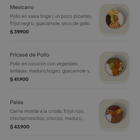
Mexicano
Pollo en salsa tinga ( un poco picante),
frijol negro, guacamole, pico de gallo,
nachos y arroz blanco. *La bebida
$ 39.900
tiene un costo adicional.
Fricasé de Pollo
Pollo en cocción con vegetales,
lentejas, maduro,hogao, guacamole y
arroz blanco. *La bebida tiene un
$ 41.900
costo adicional.
Paisa
Carne molida a la criolla, frijol rojo,
chicharroncitos, chorizo, maduro,
hogao y arroz blanco. *La bebida
$ 43.900
tiene un costo adicional.