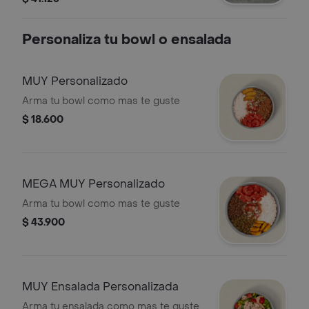
guacamole en tortilla de harina de
trigo. * Acompañado de la salsa que
Personaliza tu bowl o ensalada
elijas.
MUY Personalizado
Arma tu bowl como mas te guste
$ 18.600
MEGA MUY Personalizado
Arma tu bowl como mas te guste
$ 43.900
MUY Ensalada Personalizada
Arma tu ensalada como mas te guste