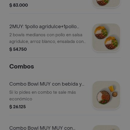
$ 83.000
2MUY: 1pollo agridulce+1pollo
agridulce
2 bowls medianos con pollo en salsa
agridulce, arroz blanco, ensalada con
lechuga y tomate, maíz, salsa MUY y
$ 54.750
moneditas de plátano.
Combos
Combo Bowl MUY con bebida y
postre
Si lo pides en combo te sale más
económico
$ 26.125
Combo Bowl MUY MUY con