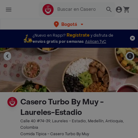
Bogotá
Regístrate
¿Nuevo en Rappi?
y disfruta de
envíos gratis por semanas
Aplican TyC
Casero Turbo By Muy -
Laureles-Estadio
Calle 40 #74-39, Laureles - Estadio, Medellín, Antioquia,
Colombia
Comida Típica - Casero Turbo By Muy