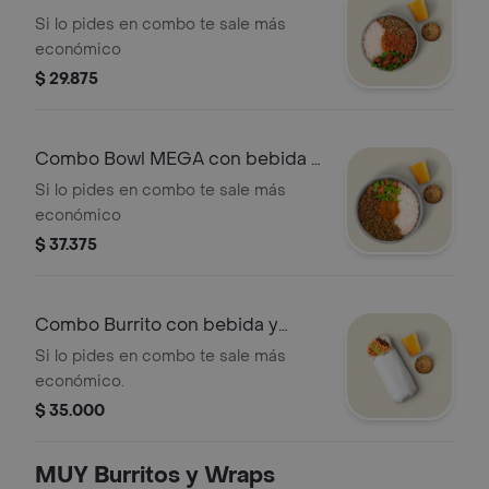
bebida y postre
Si lo pides en combo te sale más
económico
$ 29.875
Combo Bowl MEGA con bebida y
postre
Si lo pides en combo te sale más
económico
$ 37.375
Combo Burrito con bebida y
postre
Si lo pides en combo te sale más
económico.
$ 35.000
MUY Burritos y Wraps