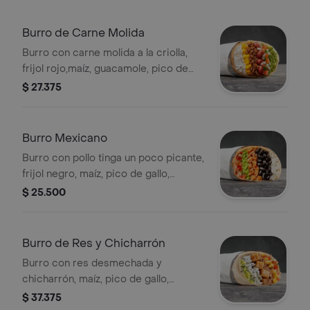
Burro de Carne Molida
Burro con carne molida a la criolla,
frijol rojo,maíz, guacamole, pico de
gallo y arroz blanco en tortilla de
$ 27.375
harina de trigo * Acompañado de la
salsa que elijas.
Burro Mexicano
Burro con pollo tinga un poco picante,
frijol negro, maíz, pico de gallo,
guacamole y arroz blanco en tortilla
$ 25.500
de harina de trigo * Acompañado de
la salsa que elijas.
Burro de Res y Chicharrón
Burro con res desmechada y
chicharrón, maíz, pico de gallo,
guacamole y arroz blanco en tortilla
$ 37.375