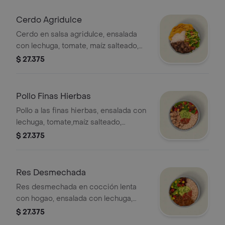
adicional.
Cerdo Agridulce
Cerdo en salsa agridulce, ensalada
con lechuga, tomate, maíz salteado,
arroz blanco, moneditas de plátano y
$ 27.375
salsa MUY. *La bebida tiene un costo
adicional.
Pollo Finas Hierbas
Pollo a las finas hierbas, ensalada con
lechuga, tomate,maíz salteado,
guacamole, pico de gallo salsa MUY y
$ 27.375
arroz integral. *La bebida tiene un
costo adicional.
Res Desmechada
Res desmechada en cocción lenta
con hogao, ensalada con lechuga,
tomate,maíz salteado, guacamole,
$ 27.375
pico de gallo salsa MUY y arroz