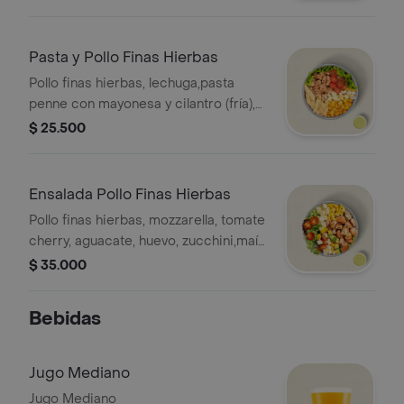
salsa MUY. *La bebida tiene un costo
adicional.
Pasta y Pollo Finas Hierbas
Pollo finas hierbas, lechuga,pasta
penne con mayonesa y cilantro (fría),
tomate cherry, mozzarella, maíz, huevo
$ 25.500
y salsa MUY. * La bebida tiene un
costo adicional.
Ensalada Pollo Finas Hierbas
Pollo finas hierbas, mozzarella, tomate
cherry, aguacate, huevo, zucchini,maíz,
base de lechuga y salsa MUY. La
$ 35.000
bebida tiene un costo adicional.
Bebidas
Jugo Mediano
Jugo Mediano