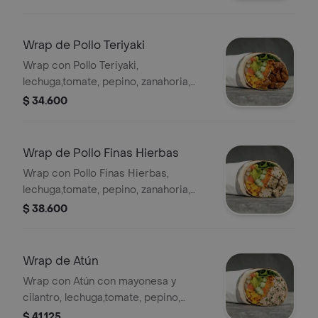
mozzarella y salsa MUY en tortilla de
harina de trigo. * Acompañado de la
salsa que elijas.
Wrap de Pollo Teriyaki
Wrap con Pollo Teriyaki,
lechuga,tomate, pepino, zanahoria,
pico de gallo, maíz y guacamole en
$ 34.600
tortilla de harina de trigo. *
Acompañado de la salsa que elijas.
Wrap de Pollo Finas Hierbas
Wrap con Pollo Finas Hierbas,
lechuga,tomate, pepino, zanahoria,
pico de gallo, maíz y guacamole en
$ 38.600
tortilla de harina de trigo. *
Acompañado de la salsa que elijas.
Wrap de Atún
Wrap con Atún con mayonesa y
cilantro, lechuga,tomate, pepino,
zanahoria, pico de gallo, maíz y
$ 41.125