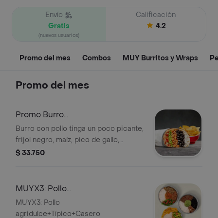
Envío
Calificación
Gratis
4.2
(nuevos usuarios)
Promo del mes
Combos
MUY Burritos y Wraps
Pe
Promo del mes
Promo Burro
Mexicano+acompañamiento
Burro con pollo tinga un poco picante,
frijol negro, maíz, pico de gallo,
guacamole y arroz blanco en tortilla
$ 33.750
de harina de trigo Acompañado de
nachos.*La bebida tiene un costo
adicional.
MUYX3: Pollo
agridulce+Típico+Casero
MUYX3: Pollo
agridulce+Típico+Casero