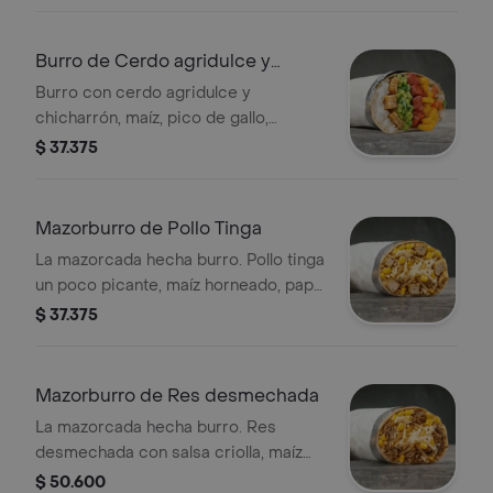
de harina de trigo * Acompañado de
la salsa que elijas.
Burro de Cerdo agridulce y
Chicharrón
Burro con cerdo agridulce y
chicharrón, maíz, pico de gallo,
guacamole y arroz blanco en tortilla
$ 37.375
de harina de trigo * Acompañado de
la salsa que elijas.
Mazorburro de Pollo Tinga
La mazorcada hecha burro. Pollo tinga
un poco picante, maíz horneado, papa
fosforito, queso mozzarella y salsa
$ 37.375
MUY en tortilla de harina de trigo. *
Acompañado de la salsa que elijas.
Mazorburro de Res desmechada
La mazorcada hecha burro. Res
desmechada con salsa criolla, maíz
horneado, papa fosforito, queso
$ 50.600