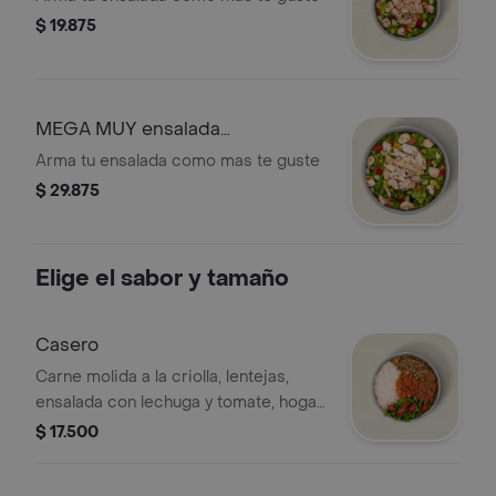
$ 19.875
MEGA MUY ensalada
personalizada
Arma tu ensalada como mas te guste
$ 29.875
Elige el sabor y tamaño
Casero
Carne molida a la criolla, lentejas,
ensalada con lechuga y tomate, hogao
y arroz blanco. *La bebida tiene un
$ 17.500
costo adicional.